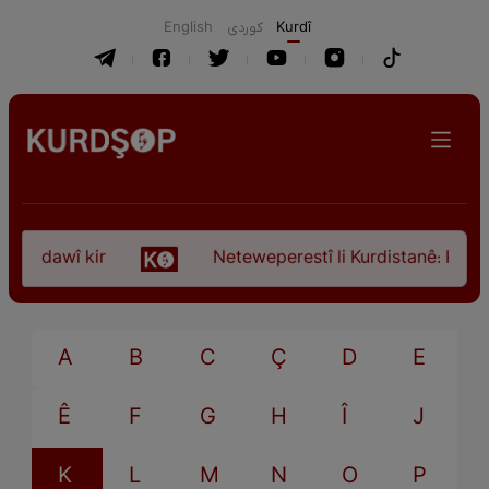
English
كوردی
Kurdî
ça dawî kir
Neteweperestî li Kurdistanê: Kurteya
A
B
C
Ç
D
E
Ê
F
G
H
Î
J
K
L
M
N
O
P