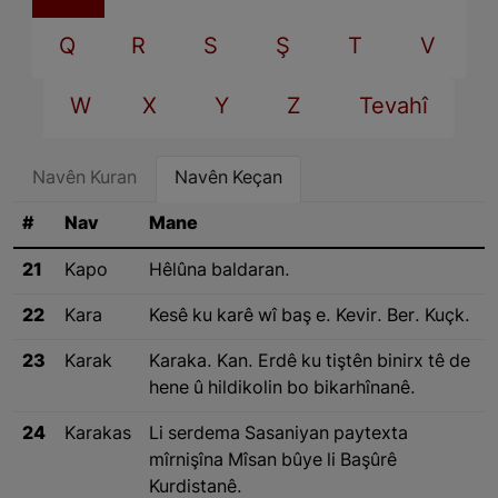
Q
R
S
Ş
T
V
W
X
Y
Z
Tevahî
Navên Kuran
Navên Keçan
#
Nav
Mane
21
Kapo
Hêlûna baldaran.
22
Kara
Kesê ku karê wî baş e. Kevir. Ber. Kuçk.
23
Karak
Karaka. Kan. Erdê ku tiştên binirx tê de
hene û hildikolin bo bikarhînanê.
24
Karakas
Li serdema Sasaniyan paytexta
mîrnişîna Mîsan bûye li Başûrê
Kurdistanê.