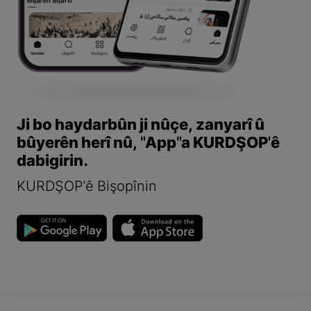
Ji bo haydarbûn ji nûçe, zanyarî û
bûyerên herî nû, "App"a KURDŞOP'ê
dabigirin.
KURDŞOP'ê Bişopînin