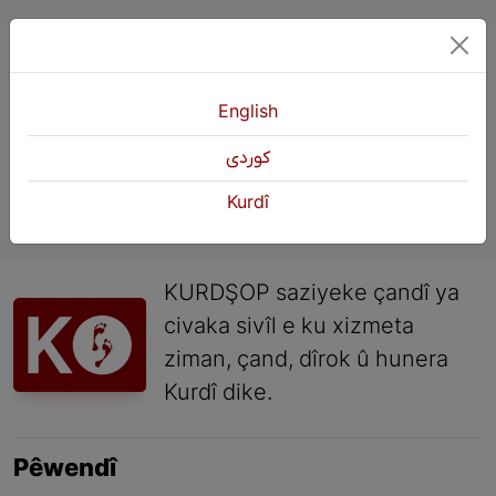
«
Pêştir
2
3
4
Paşî
»
English
كوردی
Kurdî
KURDŞOP saziyeke çandî ya
civaka sivîl e ku xizmeta
ziman, çand, dîrok û hunera
Kurdî dike.
Pêwendî