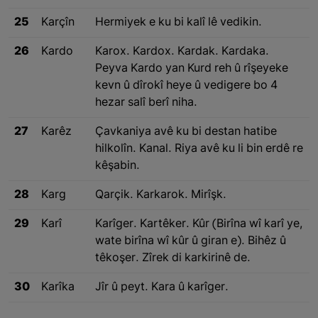
25
Karçîn
Hermiyek e ku bi kalî lê vedikin.
26
Kardo
Karox. Kardox. Kardak. Kardaka.
Peyva Kardo yan Kurd reh û rîşeyeke
kevn û dîrokî heye û vedigere bo 4
hezar salî berî niha.
27
Karêz
Çavkaniya avê ku bi destan hatibe
hilkolîn. Kanal. Riya avê ku li bin erdê re
kêşabin.
28
Karg
Qarçik. Karkarok. Mirîşk.
29
Karî
Karîger. Kartêker. Kûr (Birîna wî karî ye,
wate birîna wî kûr û giran e). Bihêz û
têkoşer. Zîrek di karkirinê de.
30
Karîka
Jîr û peyt. Kara û karîger.