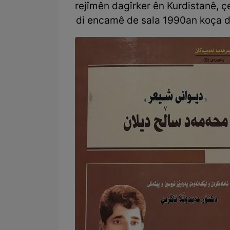
rejîmên dagîrker ên Kurdistanê, 
di encamê de sala 1990an koça d