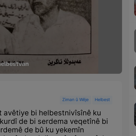
helbestvan
Ziman û Wêje
Helbest
 avêtiye bi helbestnivîsînê ku
kurdî de bi serdema veqetînê bi
 serdemê de bû ku yekemîn