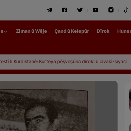
me
Ziman û Wêje
Çand û Kelepûr
Dîrok
Hune
istanê: Kurteya pêşveçûna dirokî û civakî-siyasî