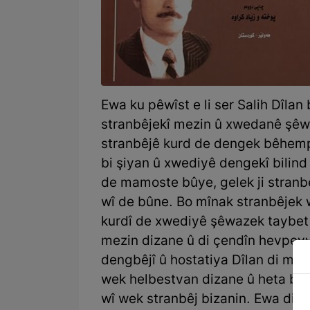
Ewa ku pêwîst e li ser Salih Dîlan 
stranbêjekî mezin û xwedanê şêwa
stranbêjê kurd de dengek bêhemp
bi şiyan û xwediyê dengekî bilin
de mamoste bûye, gelek ji stranb
wî de bûne. Bo mînak stranbêjek 
kurdî de xwediyê şêwazek taybet 
mezin dizane û di çendîn hevpeyv
dengbêjî û hostatiya Dîlan di muz
wek helbestvan dizane û heta beh
wî wek stranbêj bizanin. Ewa di h