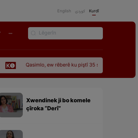
English
كوردی
Kurdî
r
Qasimlo, ew rêberê ku piştî 35 sal ji şehîdbûna wî hê jî rêbaz
Xwendinek ji bo komele
çîroka “Derî”