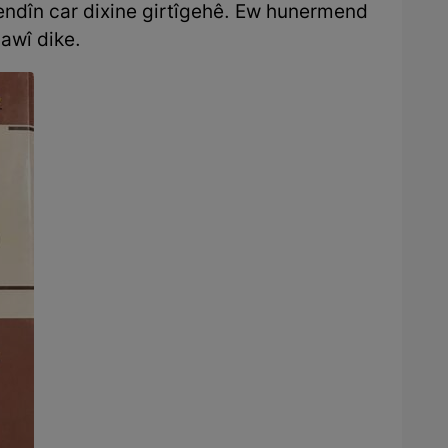
çendîn car dixine girtîgehê. Ew hunermend
awî dike.