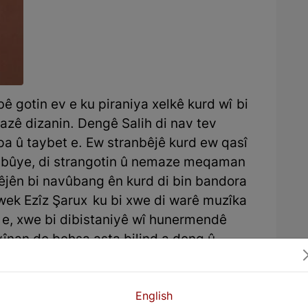
bê gotin ev e ku piraniya xelkê kurd wî bi
zê dizanin. Dengê Salih di nav tev
a û taybet e. Ew stranbêjê kurd ew qasî
d bûye, di strangotin û nemaze meqaman
êjên bi navûbang ên kurd di bin bandora
wek Ezîz Şarux ku bi xwe di warê muzîka
e, xwe bi dibistaniyê wî hunermendê
înan de behsa asta bilind a deng û
îkê de dike. Lê ya ecêb ew e ku Dîlan xwe
s dikin ku bi wê yekê aciz bûye ku xelk
alekê de ye ku asta huneriya wî di stranê
English