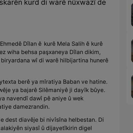
îskarên kurd di warê nûxwazî de
Ehmedê Dîlan ê kurê Mela Salih ê kurê
z wiha behsa paşxaneya Dîlan dikim,
 biryardana wî di warê hilbijartina hunerê
ytexta berê ya mîratiya Baban ve hatine.
wêje ya bajarê Silêmaniyê ji dayîk bûye.
 ya navendî dawî pê aniye û wek
tiye damezrandin.
e dest diavêje bi nivîsîna helbestan. Di
lakiyên siyasî û dijayetîkirin digel