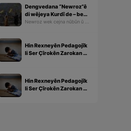
Dengvedana “Newroz”ê
di wêjeya Kurdî de – beşa
1em
Newroz wek cejna nûbûn û azadiyê di wêjeya Kurdî de û li cem helbestvan û nivîskarên Kurd, hertim girîngiya xwe hebûye. Helbestvan û nivîskarên Kurd di helbest û nivîsên xwe de Newroz wek bedewiyek, dergeheke azadiyê û sembola rizgariya netewî bi kar anîne. Ev mijare jî vedigere bo girêdana înkarkirî ya Kurd û Kurdistanê bi Newrozê re.
Hin Rexneyên Pedagojîk
li Ser Çîrokên Zarokan –
beşa 3yem
Hin Rexneyên Pedagojîk
li Ser Çîrokên Zarokan –
beşa 2yem