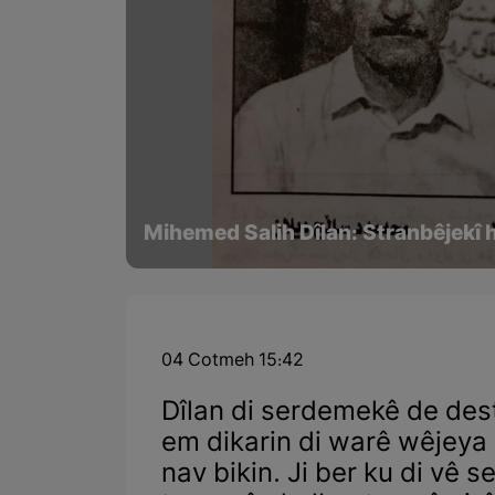
Mihemed Salih Dîlan: Stranbêjekî 
04 Cotmeh 15:42
Dîlan di serdemekê de dest
em dikarin di warê wêjeya 
nav bikin. Ji ber ku di vê