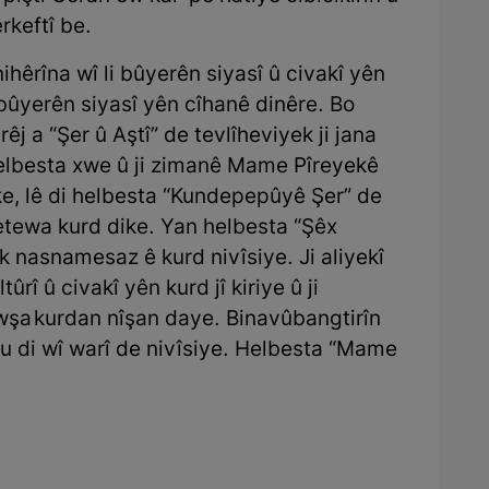
erkeftî be.
ihêrîna wî li bûyerên siyasî û civakî yên
li bûyerên siyasî yên cîhanê dinêre. Bo
rêj a “Şer û Aştî” de tevlîheviyek ji jana
elbesta xwe û ji zimanê Mame Pîreyekê
e, lê di helbesta “Kundepepûyê Şer” de
tewa kurd dike. Yan helbesta “Şêx
nasnamesaz ê kurd nivîsiye. Ji aliyekî
rî û civakî yên kurd jî kiriye û ji
şa kurdan nîşan daye. Binavûbangtirîn
ku di wî warî de nivîsiye. Helbesta “Mame