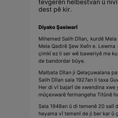
tevgerên helbestvan û niv
dest pê kir.
Diyako Şasiwarî
Mihemed Salih Dîlan, kurdê Mela 
Mela Qadirê Şew Xwîn e. Lewma e
çimkî ez li ser wê baweriyê me ku
de bandordar bûye.
Malbata Dîlan ji Qelaçuwalana pa
Salih Dîlan sala 1927an li taxa Gu
Her di vî bajarî de xwendina xwe
mûçexwarê fermangeha Titûnê ha
Sala 1948an û di temenê 20 salî d
heyama vî temenî de ji ber kar û ça