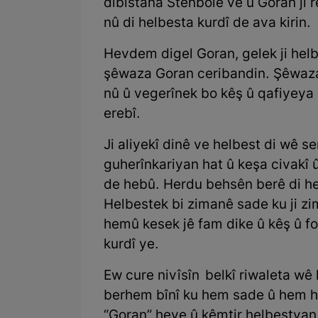
dibistana Stenbolê ve û Goran ji r
nû di helbesta kurdî de ava kirin.
Hevdem digel Goran, gelek ji hel
şêwaza Goran ceribandin. Şêwaza 
nû û vegerînek bo kêş û qafiyeya 
erebî.
Ji aliyekî dinê ve helbest di wê s
guherînkariyan hat û keşa civakî
de hebû. Herdu behsên berê di hel
Helbestek bi zimanê sade ku ji zi
hemû kesek jê fam dike û kêş û fo
kurdî ye.
Ew cure nivîsîn belkî riwaleta wê 
berhem bînî ku hem sade û hem hu
“Goran” heye û kêmtir helbestvan 