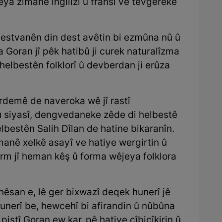
êya zimanê îngilîzî û fransî ve tevgereke
bestvanên din dest avêtin bi ezmûna nû û
Goran jî pêk hatibû ji curek naturalîzma
helbestên folklorî û devberdan ji erûza
erdemê de naveroka wê jî rastî
 û siyasî, dengvedaneke zêde di helbestê
bestên Salih Dîlan de hatine bikaranîn.
manê xelkê asayî ve hatiye wergirtin û
rm jî heman kêş û forma wêjeya folklora
hêsan e, lê ger bixwazî deqek hunerî jê
nerî be, hewcehî bi afirandin û nûbûna
piştî Goran ew kar pê hatiye cîbicîkirin û