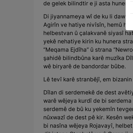
de gelek bilindtir e ji asta hunerê
Di jiyannameya wî de ku li dawiya
Agirîn ve hatiye nivîsîn, hemû hû
helbestvan û çalakvanê siyasî hat
yekê nehatiye kirin ku hunera stra
“Meqama Ejdîha” û strana “Newro
şahidê bilindbûna karê muzîka Dîl
wê biryarê de bandordar bûbe.
Lê tevî karê stranbêjî, em bizanin
Dîlan di serdemekê de dest avêtiy
warê wêjeya kurdî de bi serdema v
serdemê de bû ku yekemîn tevger
nûxwazî de dest pê kir. Kesên we
bi nasîna wêjeya Rojavayî, helbet 