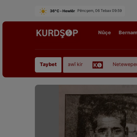
36°C - Hewlêr
Pêncşem, 06 Tebax 09:59
Nûçe
Berna
rê Sofyanî” koça dawî kir
Neteweperestî li Kurd
Taybet