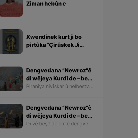
Ziman hebûn e
Xwendinek kurt ji bo
pirtûka ''Çirûskek Ji
Berxwedaniya
Kobaniyê''
Dengvedana “Newroz”ê
di wêjeya Kurdî de – beşa
dawî
Piraniya nivîskar û helbestvanên Kurd di helbest û deqên xwe de behsa Newrozê kirine ku ji ber nebûna derfetê em ê tenê îşareyê bi çend mînak ji helbestên wan bikin. Di dawiyê de ez dixwazim bibêjim ku helbestvanên wek “Muxlîs, Ewnî, Hejar, Zarî, Elî Heseniyanî, Jîla Huseynî, Mihemed Salih Dîlan, Esîrî, Nasir Axabira, Celal Melekşa, Şêrko Bêkes û Ebdulah Paşêw” û hwd, di çend helbestên xwe de behsa Newrozê kirine û bal kişandine ser Kurdistanîbûna Newrozê.
Dengvedana “Newroz”ê
di wêjeya Kurdî de – beşa
2yem
Di vê beşê de em ê dengvedana zêdetir a Newrozê di helbest û deqên Kurdî de rabixine ber çavan. Herwisa pêwîst e em îşare bi wê yekê jî bikin ku tevî wê ku em di vê gotarê de dengvedana “Newroz”ê di edebiyata Kurdî de dibînin, em ê hin nivîskar û helbestvanên xwe binêrin ku mixabin navê hin ji wan hatiye jibîrkirin.