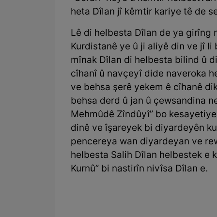
heta Dîlan jî kêmtir kariye tê de s
Lê di helbesta Dîlan de ya girîng n
Kurdistanê ye û ji aliyê din ve jî 
mînak Dîlan di helbesta bilind û di
cîhanî û navçeyî dide naveroka h
ve behsa şerê yekem ê cîhanê dik
behsa derd û jan û çewsandina ne
Mehmûdê Zîndûyî” bo kesayetiyek 
dinê ve îşareyek bi diyardeyên kultû
pencereya wan diyardeyan ve rew
helbesta Salih Dîlan helbestek e 
Kurnû” bi nastirîn nivîsa Dîlan e.