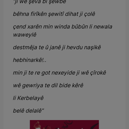
“ji wê şeva bi şewbê
bêhna firîkên şewitî dihat ji çolê
çend xarên min winda bûbûn li newala
waweylê
destmêja te û janê ji hevdu naşikê
hebhinarkê!..
min ji te re got nexeyide ji wê çîrokê
wê gewriya te dil bide kêrê
li Kerbelayê
belê delalê”