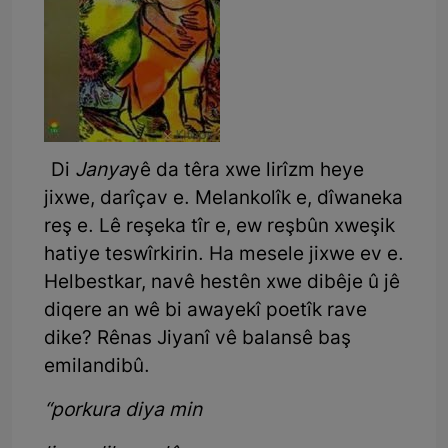
Di
Janya
yê da têra xwe lirîzm heye
jixwe, darîçav e. Melankolîk e, dîwaneka
reş e. Lê reşeka tîr e, ew reşbûn xweşik
hatiye teswîrkirin. Ha mesele jixwe ev e.
Helbestkar, navê hestên xwe dibêje û jê
diqere an wê bi awayekî poetîk rave
dike? Rênas Jiyanî vê balansê baş
emilandibû.
“porkura diya min