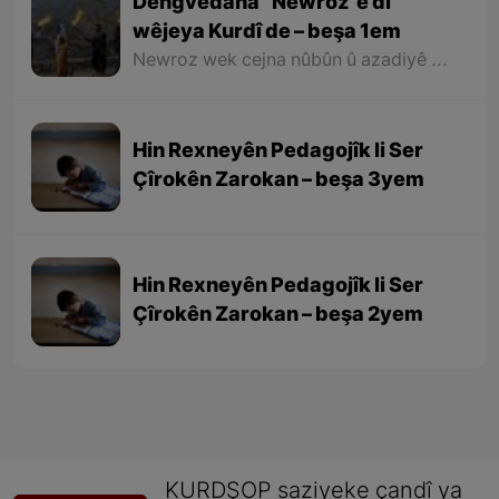
Dengvedana “Newroz”ê di
wêjeya Kurdî de – beşa 1em
Newroz wek cejna nûbûn û azadiyê di wêjeya Kurdî de û li cem helbestvan û nivîskarên Kurd, hertim girîngiya xwe hebûye. Helbestvan û nivîskarên Kurd di helbest û nivîsên xwe de Newroz wek bedewiyek, dergeheke azadiyê û sembola rizgariya netewî bi kar anîne. Ev mijare jî vedigere bo girêdana înkarkirî ya Kurd û Kurdistanê bi Newrozê re.
Hin Rexneyên Pedagojîk li Ser
Çîrokên Zarokan – beşa 3yem
Hin Rexneyên Pedagojîk li Ser
Çîrokên Zarokan – beşa 2yem
KURDŞOP saziyeke çandî ya