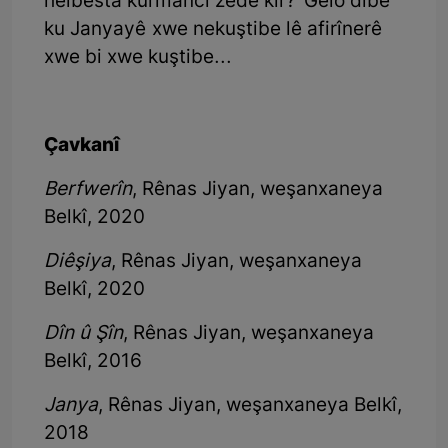
helbesta kurmancî zêde kir? Gelo dibe
ku Janyayê xwe nekuştibe lê afirînerê
xwe bi xwe kuştibe...
Çavkanî
Berfwerîn
, Rênas Jiyan, weşanxaneya
Belkî, 2020
Diêşiya
, Rênas Jiyan, weşanxaneya
Belkî, 2020
Dîn û Şîn
, Rênas Jiyan, weşanxaneya
Belkî, 2016
Janya
, Rênas Jiyan, weşanxaneya Belkî,
2018