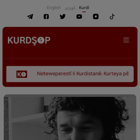
English
كوردی
Kurdî
Neteweperestî li Kurdistanê: Kurteya pêşveçûna dirok