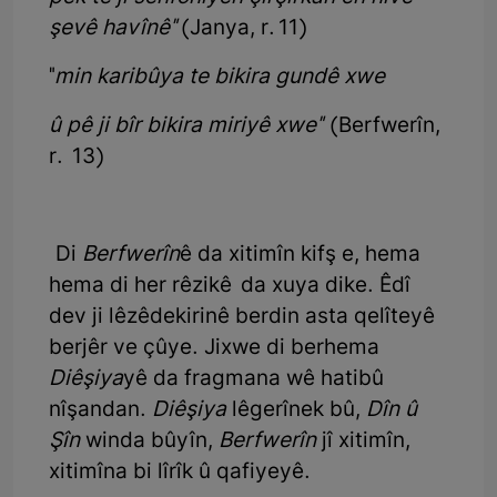
şevê havînê"
(Janya, r. 11)
"
min karibûya te bikira gundê xwe
û pê ji bîr bikira miriyê xwe"
(Berfwerîn,
r. 13)
Di
Berfwerîn
ê da xitimîn kifş e, hema
hema di her rêzikê da xuya dike. Êdî
dev ji lêzêdekirinê berdin asta qelîteyê
berjêr ve çûye. Jixwe di berhema
Diêşiya
yê da fragmana wê hatibû
nîşandan.
Diêşiya
lêgerînek bû,
Dîn û
Şîn
winda bûyîn,
Berfwerîn
jî xitimîn,
xitimîna bi lîrîk û qafiyeyê.