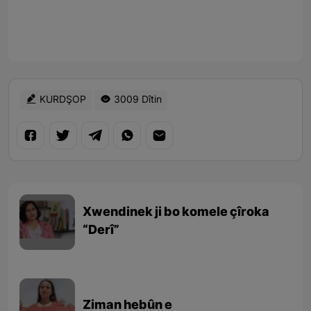
KURDŞOP
3009 Dîtin
Xwendinek ji bo komele çîroka
“Derî”
Ziman hebûn e