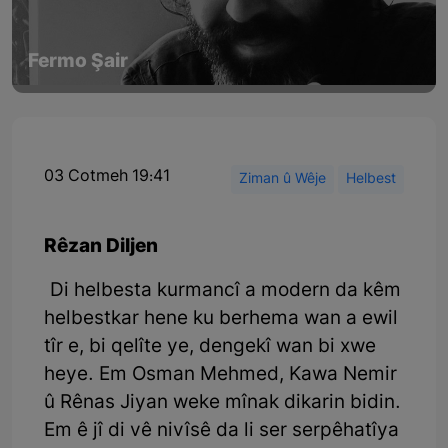
Fermo Şair
03 Cotmeh 19:41
Ziman û Wêje
Helbest
Rêzan Diljen
Di helbesta kurmancî a modern da kêm
helbestkar hene ku berhema wan a ewil
tîr e, bi qelîte ye, dengekî wan bi xwe
heye. Em Osman Mehmed, Kawa Nemir
û Rênas Jiyan weke mînak dikarin bidin.
Em ê jî di vê nivîsê da li ser serpêhatîya