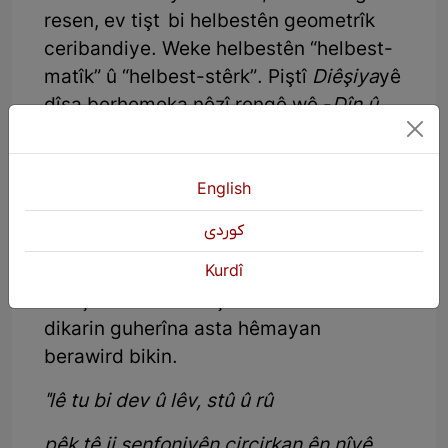
resen, ev tişt bi helbestên geometrîk
ceribandiye. Weke helbestên “helbest-
matîk” û “helbest-stêrk”. Piştî
Diêşiya
yê
dîsa berhemeka nêzî rengê wê -
Dîn û
Şîn
- çap bû. Heman ger, heman xitimîn,
heman êş û derd û kul di vê berhemê da
jî darîçav in. Dawîya dawî
Berfwerîn
.
English
Axir qelema ku tûj nebe bi kêrî çi tê? Ma
كوردی
dilê ku neke kupekup ko nabe. Îcar di
Berfwerîn
ê da kobûna dilî ewqasî
Kurdî
darîçav e ku em bi çend mînakan
dikarin guherîna asta hêmayan
berawird bikin.
"lê tu bi dev û lêv, stû û rû
pêk tê ji senfoniyên çirçirkan ên nîvê