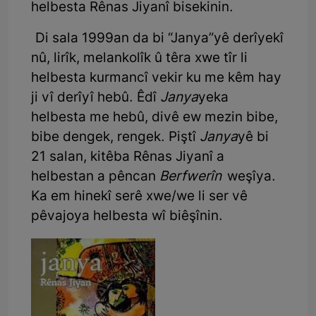
helbesta Rênas Jiyanî bisekinin.
Di sala 1999an da bi “Janya”yê derîyekî
nû, lirîk, melankolîk û têra xwe tîr li
helbesta kurmancî vekir ku me kêm hay
ji vî derîyî hebû. Êdî
Janya
yeka
helbesta me hebû, divê ew mezin bibe,
bibe dengek, rengek. Piştî
Janya
yê bi
21 salan, kitêba Rênas Jiyanî a
helbestan a pêncan
Berfwerîn
weşîya.
Ka em hinekî serê xwe/we li ser vê
pêvajoya helbesta wî biêşînin.