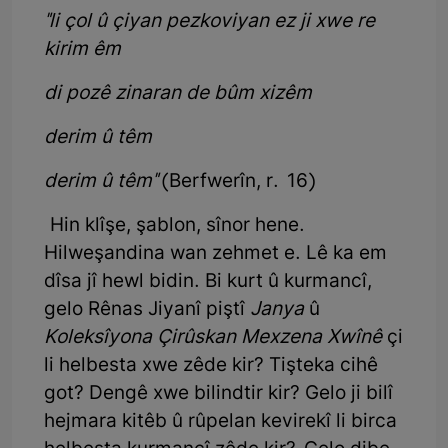
"li çol û çiyan pezkoviyan ez ji xwe re
kirim êm
di pozê zinaran de bûm xizêm
derim û têm
derim û têm"
(Berfwerîn, r. 16)
Hin klîşe, şablon, sînor hene.
Hilweşandina wan zehmet e. Lê ka em
dîsa jî hewl bidin. Bi kurt û kurmancî,
gelo Rênas Jiyanî piştî
Janya
û
Koleksîyona Çirûskan Mexzena Xwînê
çi
li helbesta xwe zêde kir? Tişteka cihê
got? Dengê xwe bilindtir kir? Gelo ji bilî
hejmara kitêb û rûpelan kevirekî li birca