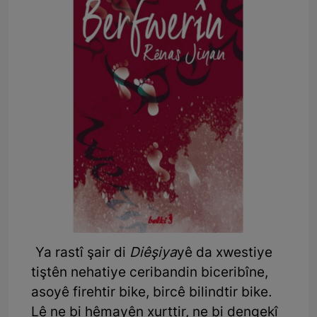
Ya rastî şair di
Diêşiya
yê da xwestiye
tiştên nehatiye ceribandin biceribîne,
asoyê firehtir bike, bircê bilindtir bike.
Lê ne bi hêmayên xurttir, ne bi dengekî