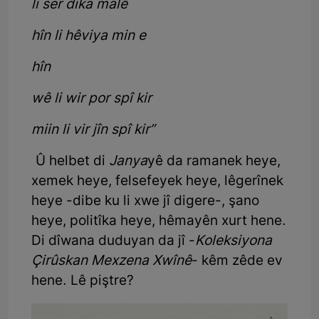
li ser dika malê
hîn li hêviya min e
hîn
wê li wir por spî kir
miin li vir jîn spî kir”
Û helbet di
Janya
yê da ramanek heye,
xemek heye, felsefeyek heye, lêgerînek
heye -dibe ku li xwe jî digere-, şano
heye, politîka heye, hêmayên xurt hene.
Di dîwana duduyan da jî -
Koleksiyona
Çirûskan Mexzena Xwînê
- kêm zêde ev
hene. Lê piştre?