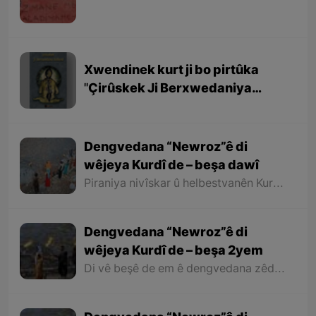
Xwendinek kurt ji bo pirtûka
''Çirûskek Ji Berxwedaniya
Kobaniyê''
Dengvedana “Newroz”ê di
wêjeya Kurdî de – beşa dawî
Piraniya nivîskar û helbestvanên Kurd di helbest û deqên xwe de behsa Newrozê kirine ku ji ber nebûna derfetê em ê tenê îşareyê bi çend mînak ji helbestên wan bikin. Di dawiyê de ez dixwazim bibêjim ku helbestvanên wek “Muxlîs, Ewnî, Hejar, Zarî, Elî Heseniyanî, Jîla Huseynî, Mihemed Salih Dîlan, Esîrî, Nasir Axabira, Celal Melekşa, Şêrko Bêkes û Ebdulah Paşêw” û hwd, di çend helbestên xwe de behsa Newrozê kirine û bal kişandine ser Kurdistanîbûna Newrozê.
Dengvedana “Newroz”ê di
wêjeya Kurdî de – beşa 2yem
Di vê beşê de em ê dengvedana zêdetir a Newrozê di helbest û deqên Kurdî de rabixine ber çavan. Herwisa pêwîst e em îşare bi wê yekê jî bikin ku tevî wê ku em di vê gotarê de dengvedana “Newroz”ê di edebiyata Kurdî de dibînin, em ê hin nivîskar û helbestvanên xwe binêrin ku mixabin navê hin ji wan hatiye jibîrkirin.