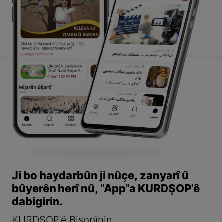
Ji bo haydarbûn ji nûçe, zanyarî û
bûyerên herî nû, "App"a KURDŞOP'ê
dabigirin.
KURDŞOP'ê Bişopînin