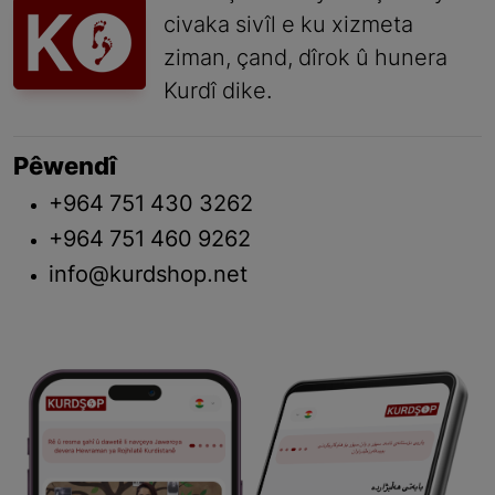
civaka sivîl e ku xizmeta
ziman, çand, dîrok û hunera
Kurdî dike.
Pêwendî
+964 751 430 3262
+964 751 460 9262
info@kurdshop.net