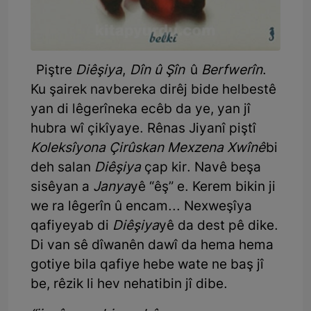
Piştre
Diêşiya
,
Dîn û Şîn
û
Berfwerîn
.
Ku şairek navbereka dirêj bide helbestê
yan di lêgerîneka ecêb da ye, yan jî
hubra wî çikîyaye. Rênas Jiyanî piştî
Koleksîyona Çirûskan Mexzena Xwînê
bi
deh salan
Diêşiya
çap kir. Navê beşa
sisêyan a
Janya
yê “êş” e. Kerem bikin ji
we ra lêgerîn û encam... Nexweşîya
qafiyeyab di
Diêşiya
yê da dest pê dike.
Di van sê dîwanên dawî da hema hema
gotiye bila qafiye hebe wate ne baş jî
be, rêzik li hev nehatibin jî dibe.