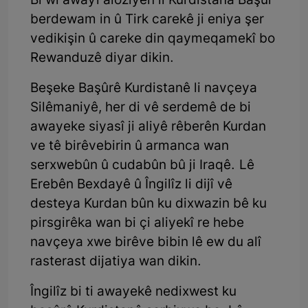
Bi wî awayî aloziyên li Kurdistana Başûr
berdewam in û Tirk carekê ji eniya şer
vedikişin û careke din qaymeqamekî bo
Rewanduzê diyar dikin.
Beşeke Başûrê Kurdistanê li navçeya
Silêmaniyê, her di vê serdemê de bi
awayeke siyasî ji aliyê rêberên Kurdan
ve tê birêvebirin û armanca wan
serxwebûn û cudabûn bû ji Iraqê. Lê
Erebên Bexdayê û Îngilîz li dijî vê
desteya Kurdan bûn ku dixwazin bê ku
pirsgirêka wan bi çi aliyekî re hebe
navçeya xwe birêve bibin lê ew du alî
rasterast dijatiya wan dikin.
Îngilîz bi ti awayekê nedixwest ku