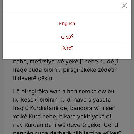
Wan dixwestin ku ew herêm bi taybet
English
Silêmanî ji aliyê kesên xwecihê ve bê
rêvebirin, lê pêwîst bû ew kes
كوردی
guhdariya Îngilîzan bikin û piştre çi
Kurdî
daxwaziyeke wan a siyasî ya zêdetir
nebe, metirsiya wê yekê jî nebe ku dê ji
Iraqê cuda bibin û pirsgirêkeke zêdetir
li deverê çêkin.
Lê pirsgirêka wan a herî sereke ew bû
ku kesekî bibînin ku di nava siyaseta
Iraq û Kurdistanê de, bandora wî li ser
xelkê Kurd hebe, bikare yekîtiyekê di
nav Kurdan de li wê deverê çêke. Çend
nerînên cuda derbarê hilbijartina wî kesî