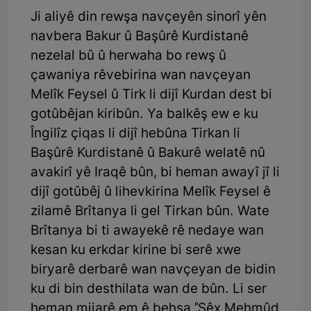
Ji aliyê din rewşa navçeyên sinorî yên
navbera Bakur û Başûrê Kurdistanê
nezelal bû û herwaha bo rewş û
çawaniya rêvebirina wan navçeyan
Melîk Feysel û Tirk li dijî Kurdan dest bi
gotûbêjan kiribûn. Ya balkêş ew e ku
Îngilîz çiqas li dijî hebûna Tirkan li
Başûrê Kurdistanê û Bakurê welatê nû
avakirî yê Iraqê bûn, bi heman awayî jî li
dijî gotûbêj û lihevkirina Melîk Feysel ê
zilamê Brîtanya li gel Tirkan bûn. Wate
Brîtanya bi ti awayekê rê nedaye wan
kesan ku erkdar kirine bi serê xwe
biryarê derbarê wan navçeyan de bidin
ku di bin desthilata wan de bûn. Li ser
heman mijarê em ê behsa "Şêx Mehmûd