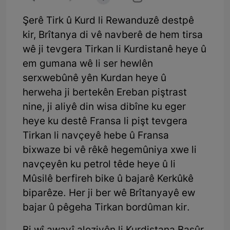
Şerê Tirk û Kurd li Rewanduzê destpê
kir, Brîtanya di vê navberê de hem tirsa
wê ji tevgera Tirkan li Kurdistanê heye û
em gumana wê li ser hewlên
serxwebûnê yên Kurdan heye û
herweha ji bertekên Ereban piştrast
nine, ji aliyê din wisa dibîne ku eger
heye ku destê Fransa li pişt tevgera
Tirkan li navçeyê hebe û Fransa
bixwaze bi vê rêkê hegemûniya xwe li
navçeyên ku petrol têde heye û li
Mûsilê berfireh bike û bajarê Kerkûkê
biparêze. Her ji ber wê Brîtanyayê ew
bajar û pêgeha Tirkan bordûman kir.