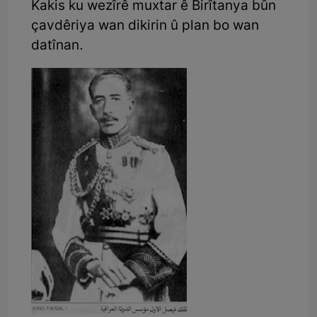
Kakis ku wezîrê muxtar ê Birîtanya bûn
çavdêriya wan dikirin û plan bo wan
datînan.