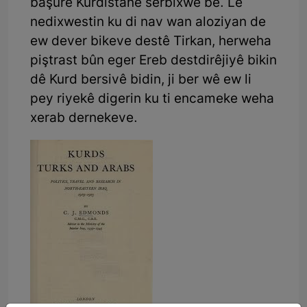
başûrê Kurdistanê serbixwe be. Lê
nedixwestin ku di nav wan aloziyan de
ew dever bikeve destê Tirkan, herweha
piştrast bûn eger Ereb destdirêjiyê bikin
dê Kurd bersivê bidin, ji ber wê ew li
pey riyekê digerin ku ti encameke weha
xerab dernekeve.