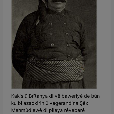
Kakis û Brîtanya di vê baweriyê de bûn
ku bi azadkirin û vegerandina Şêx
Mehmûd ewê di pileya rêveberê