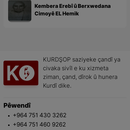
Kembera Erebî û Berxwedana
Cimoyê EL Hemik
KURDŞOP saziyeke çandî ya
civaka sivîl e ku xizmeta
ziman, çand, dîrok û hunera
Kurdî dike.
Pêwendî
+964 751 430 3262
+964 751 460 9262