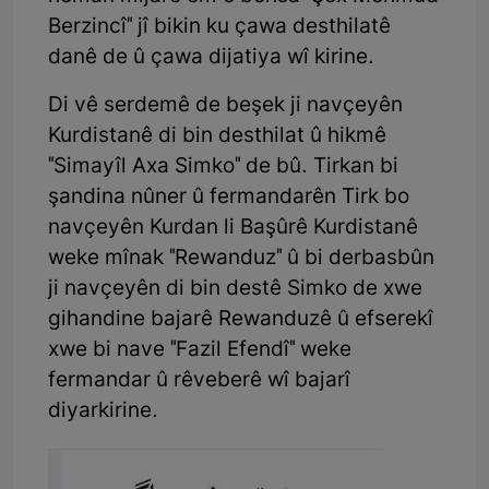
Berzincî" jî bikin ku çawa desthilatê
danê de û çawa dijatiya wî kirine.
Di vê serdemê de beşek ji navçeyên
Kurdistanê di bin desthilat û hikmê
"Simayîl Axa Simko" de bû. Tirkan bi
şandina nûner û fermandarên Tirk bo
navçeyên Kurdan li Başûrê Kurdistanê
weke mînak "Rewanduz" û bi derbasbûn
ji navçeyên di bin destê Simko de xwe
gihandine bajarê Rewanduzê û efserekî
xwe bi nave "Fazil Efendî" weke
fermandar û rêveberê wî bajarî
diyarkirine.