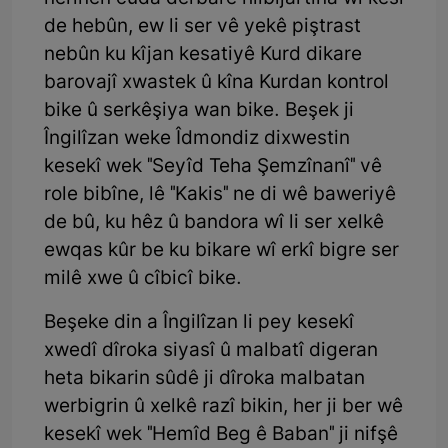
de hebûn, ew li ser vê yekê piştrast
nebûn ku kîjan kesatiyê Kurd dikare
barovajî xwastek û kîna Kurdan kontrol
bike û serkêşiya wan bike. Beşek ji
Îngilîzan weke Îdmondiz dixwestin
kesekî wek "Seyîd Teha Şemzînanî" vê
role bibîne, lê "Kakis" ne di wê baweriyê
de bû, ku hêz û bandora wî li ser xelkê
ewqas kûr be ku bikare wî erkî bigre ser
milê xwe û cîbicî bike.
Beşeke din a Îngilîzan li pey kesekî
xwedî dîroka siyasî û malbatî digeran
heta bikarin sûdê ji dîroka malbatan
werbigrin û xelkê razî bikin, her ji ber wê
kesekî wek "Hemîd Beg ê Baban" ji nifşê