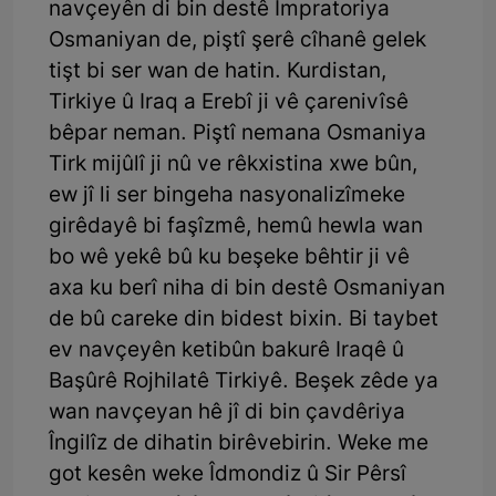
navçeyên di bin destê Împratoriya
Osmaniyan de, piştî şerê cîhanê gelek
tişt bi ser wan de hatin. Kurdistan,
Tirkiye û Iraq a Erebî ji vê çarenivîsê
bêpar neman. Piştî nemana Osmaniya
Tirk mijûlî ji nû ve rêkxistina xwe bûn,
ew jî li ser bingeha nasyonalizîmeke
girêdayê bi faşîzmê, hemû hewla wan
bo wê yekê bû ku beşeke bêhtir ji vê
axa ku berî niha di bin destê Osmaniyan
de bû careke din bidest bixin. Bi taybet
ev navçeyên ketibûn bakurê Iraqê û
Başûrê Rojhilatê Tirkiyê. Beşek zêde ya
wan navçeyan hê jî di bin çavdêriya
Îngilîz de dihatin birêvebirin. Weke me
got kesên weke Îdmondiz û Sir Pêrsî