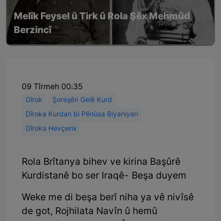
Melîk Feysel û Tirk û Rola Şêx Mehmûd
Berzincî
09 Tîrmeh 00:35
Dîrok
Şoreşên Gelê Kurd
Dîroka Kurdan bi Pênûsa Biyaniyan
Dîroka Hevçerix
Rola Brîtanya bihev ve kirina Başûrê
Kurdistanê bo ser Iraqê- Beşa duyem
Weke me di beşa berî niha ya vê nivîsê
de got, Rojhilata Navîn û hemû