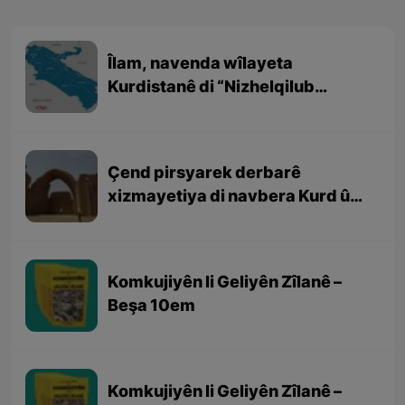
Îlam, navenda wîlayeta
Kurdistanê di “Nizhelqilub
Hemdulah Mustewfî” (نزهەالقلوب
حمداللە مستوفی ) de
Çend pirsyarek derbarê
xizmayetiya di navbera Kurd û
Sasaniyan
Komkujiyên li Geliyên Zîlanê –
Beşa 10em
Komkujiyên li Geliyên Zîlanê –