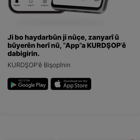
Ji bo haydarbûn ji nûçe, zanyarî û
bûyerên herî nû, "App"a KURDŞOP'ê
dabigirin.
KURDŞOP'ê Bişopînin