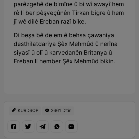
parêzgehê de bimîne û bi wî awayî hem
rê li ber pêşveçûnên Tirkan bigre û hem
jî wê dilê Ereban razî bike.
Di beşa bê de em ê behsa çawaniya
desthilatdariya Şêx Mehmûd û nerîna
siyasî û olî û karvedanên Brîtanya û
Ereban li hember Şêx Mehmûd bikin.
KURDŞOP
2661 Dîtin