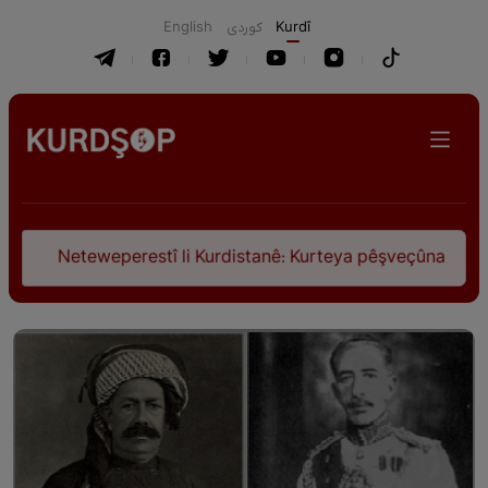
English
كوردی
Kurdî
Neteweperestî li Kurdistanê: Kurteya pêşveçûna dirokî û civa