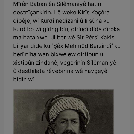
Mîrên Baban ên Silêmaniyê hatin
destnîşankirin. Lê weke Kirîs Koçêra
dibêje, wî Kurdî nedizanî û li şûna ku
Kurd bo wî giring bin, giringî dida dîroka
malbata xwe. Ji ber wê Sir Pêrsî Kakis
biryar dide ku "Şêx Mehmûd Berzincî" ku
berî niha wan bixwe ew girtibûn û
xistibûn zindanê, vegerînin Silêmaniyê
û desthilata rêvebirina wê navçeyê
bidin wî.