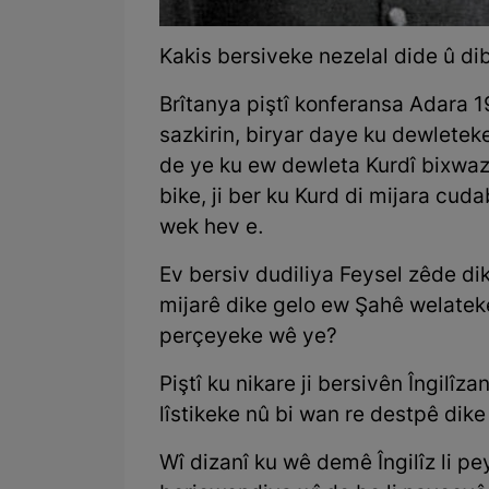
Kakis bersiveke nezelal dide û dib
Brîtanya piştî konferansa Adara 1
sazkirin, biryar daye ku dewletek
de ye ku ew dewleta Kurdî bixwaz
bike, ji ber ku Kurd di mijara cud
wek hev e.
Ev bersiv dudiliya Feysel zêde dik
mijarê dike gelo ew Şahê welateke
perçeyeke wê ye?
Piştî ku nikare ji bersivên Îngilîz
lîstikeke nû bi wan re destpê dike
Wî dizanî ku wê demê Îngilîz li pe