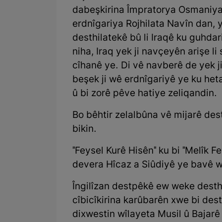
dabeşkirina Împratorya Osmaniya û
erdnîgariya Rojhilata Navîn dan,
desthilatekê bû li Iraqê ku guhda
niha, Iraq yek ji navçeyên arişe li 
cîhanê ye. Di vê navberê de yek j
beşek ji wê erdnîgariyê ye ku heta
û bi zorê pêve hatiye zeliqandin.
Bo bêhtir zelalbûna vê mijarê de
bikin.
"Feysel Kurê Hisên" ku bi "Melîk Fe
devera Hîcaz a Siûdiyê ye bavê wî
Îngilîzan destpêkê ew weke desthil
cîbicîkirina karûbarên xwe bi des
dixwestin wîlayeta Musil û Bajarê