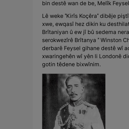
bin destê wan de be, Melîk Feysel 
Lê weke "Kirîs Koçêra" dibêje pişt
xwe, ewqasî hez dikin ku desthila
Brîtaniyan û ew jî bû sedema nera
serokwezîrê Brîtanya " Winston Chu
derbarê Feysel gihane destê wî a
xwaringehên wî yên li Londonê did
gotin têdene bixwînim.