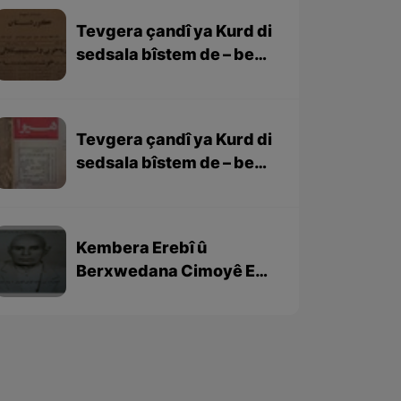
Tevgera çandî ya Kurd di
sedsala bîstem de – beşa
2yem
Tevgera çandî ya Kurd di
sedsala bîstem de – beşa
yekem
Kembera Erebî û
Berxwedana Cimoyê EL
Hemik