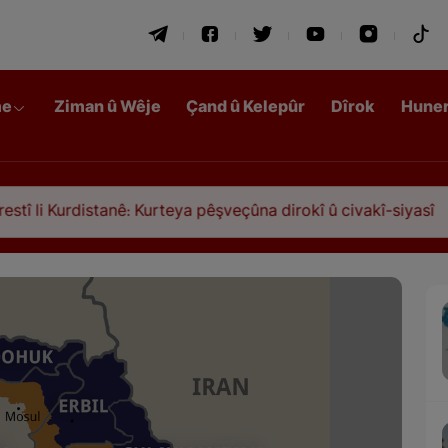
me
Ziman û Wêje
Çand û Kelepûr
Dîrok
Hune
distanê: Kurteya pêşveçûna dirokî û civakî-siyasî