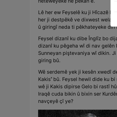
neteweyekê ne pêkan e.
Lê her ew Feyselê ku ji Hîcazê ha
her ji destpêkê ve dixwest welat
û giringî neda ti pêkhateyeke din
Feysel dizanî ku dibe Înglîz bo di
dizanî ku pêgeha wî di nav gelên 
Sunneyan piştevaniya wî dikin. Ji 
giring bû.
Wê serdemê yek ji kesên xwedî dest
Kakis" bû. Feysel hewil dide ku bi 
wê ji Kakis dipirse Gelo bi rastî h
Iraqê cuda bikin û bixin ser Kurd
navçeyê çî ye?