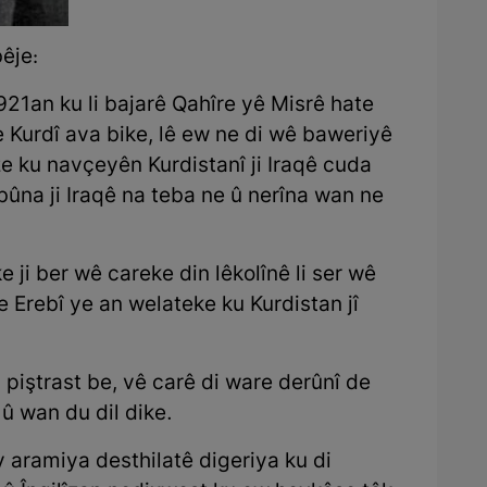
êje:
921an ku li bajarê Qahîre yê Misrê hate
e Kurdî ava bike, lê ew ne di wê baweriyê
e ku navçeyên Kurdistanî ji Iraqê cuda
abûna ji Iraqê na teba ne û nerîna wan ne
e ji ber wê careke din lêkolînê li ser wê
 Erebî ye an welateke ku Kurdistan jî
an piştrast be, vê carê di ware derûnî de
 û wan du dil dike.
y aramiya desthilatê digeriya ku di