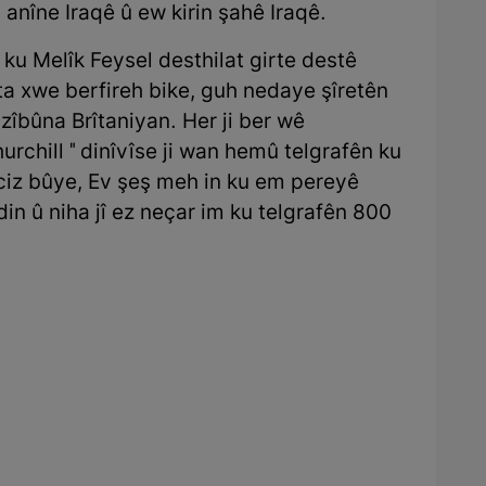
anîne Iraqê û ew kirin şahê Iraqê.
î ku Melîk Feysel desthilat girte destê
ta xwe berfireh bike, guh nedaye şîretên
zîbûna Brîtaniyan. Her ji ber wê
rchill " dinîvîse ji wan hemû telgrafên ku
ciz bûye, Ev şeş meh in ku em pereyê
in û niha jî ez neçar im ku telgrafên 800