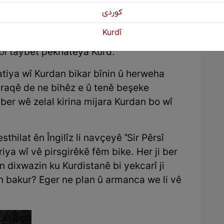
كوردی
tibû û dixwest hikmê welateke din bike
Kurdî
eke serbixwe yên Ereb ên Sunne ava bike
 bi taybet pêkhateya Kurd.
jatiya wî Kurdan bikar bînin û herweha
Iraqê de ne bihêz e û tenê beşeke
ber wê zelal kirina mijara Kurdan bo wî
hilat ên Îngilîz li navçeyê "Sir Pêrsî
riya wî vê pirsgirêkê fêm bike. Her ji ber
ûn dixwazin ku Kurdistanê bi yekcarî ji
ên bakur? Eger ne plan û armanca we li vê