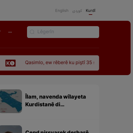
English
كوردی
Kurdî
r
Qasimlo, ew rêberê ku piştî 35 sal ji şehîdbûna wî hê jî rêba
Îlam, navenda wîlayeta
Kurdistanê di
“Nizhelqilub Hemdulah
Mustewfî” (نزهەالقلوب
حمداللە مستوفی ) de