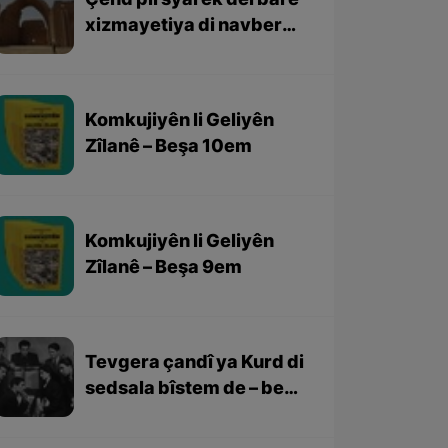
Çend pirsyarek derbarê
xizmayetiya di navbera
Kurd û Sasaniyan
Komkujiyên li Geliyên
Zîlanê – Beşa 10em
Komkujiyên li Geliyên
Zîlanê – Beşa 9em
Tevgera çandî ya Kurd di
sedsala bîstem de – beşa
3yem