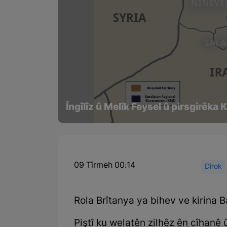
Îngîlîz û Melîk Feysel û pirsgirêka 
09 Tîrmeh 00:14
Dîrok
Rola Brîtanya ya bihev ve kirina B
Piştî ku welatên zilhêz ên cîhanê û