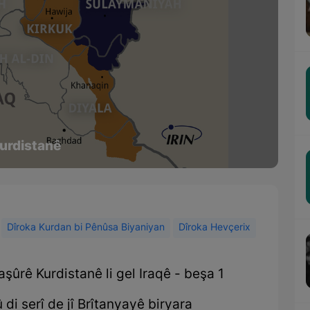
Kurdistanê
Dîroka Kurdan bi Pênûsa Biyaniyan
Dîroka Hevçerix
aşûrê Kurdistanê li gel Iraqê - beşa 1
 di serî de jî Brîtanyayê biryara