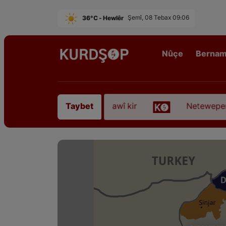
36°C - Hewlêr
Şemî, 08 Tebax 09:06
Nûçe
Berna
irê Sofyanî” koça dawî kir
Neteweperestî li Kur
Taybet