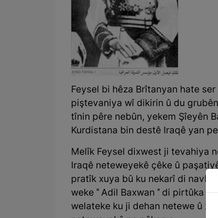
Feysel bi hêza Brîtanyan hate se
piştevaniya wî dikirin û du grubên
tînin pêre nebûn, yekem Şîeyên B
Kurdistana bin destê Iraqê yan per
Melîk Feysel dixwest ji tevahiya
Iraqê neteweyekê çêke û paşatiyê 
pratîk xuya bû ku nekarî di navb
weke " Adil Baxwan " di pirtûka xw
welateke ku ji dehan netewe û xel