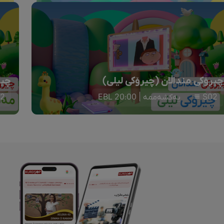
چیرۆکی منداڵان (چیرۆکی لیلی)
چیر
S02
یەکشەممە | 20:00 EBL
2