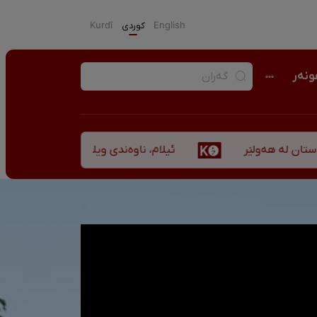
English
كوردی
Kurdî
نەر
ئیلام، ناوەندی ویلایەتی کوردستان لە ”نزهەالق
ەولێر