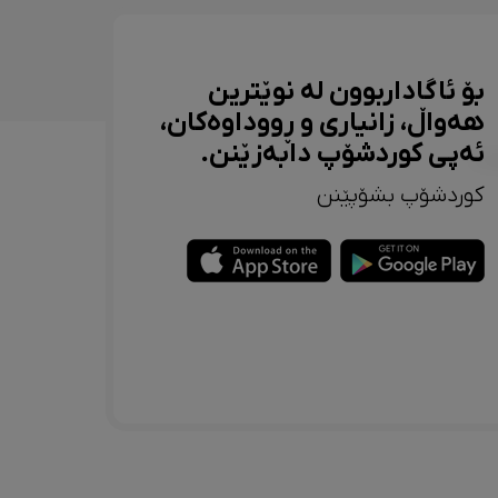
بۆ ئاگاداربوون لە نوێترین
هەواڵ، زانیاری و ڕووداوەکان،
ئەپی کوردشۆپ دابەزێنن.
کوردشۆپ بشۆپێنن