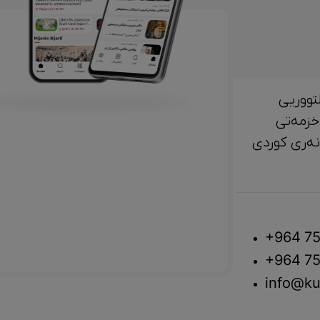
تووریی
خزمەتی
لتوور، مێژوو و ‎هونەری کوردی
+964 75
+964 75
info@ku