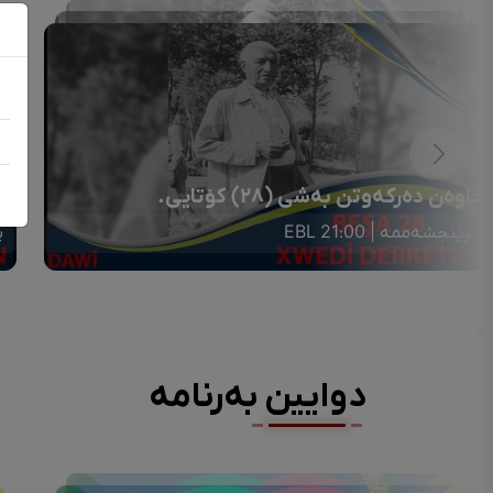
خاوەن دەرکەوتن بەشی (٢٨) کۆتایی.
خا
پێنجشەممە | 21:00 EBL
پ
دوایین بەرنامە