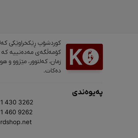
کوردشۆپ ڕێکخراوێکی کەل
کۆمەڵگەی مەدەنییە کە 
زمان، کە
دەکات.
پەیوەندی
1 430 3262
1 460 9262
rdshop.net