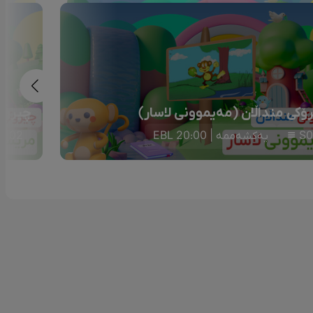
ۆکی منداڵان (مەیموونی لاسار)
چیرۆکی
S0
یەکشەممە | 20:00 EBL
S02