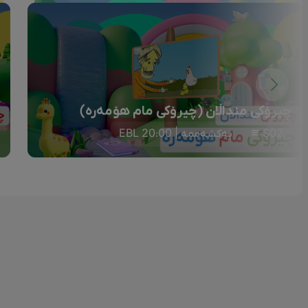
چیرۆکی منداڵان (چیرۆکی مام هۆمەرە)
S02
یەکشەممە | 20:00 EBL