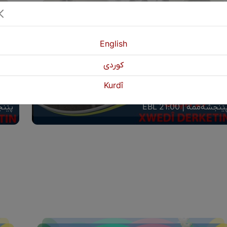
English
كوردی
Kurdî
وەن دەرکەوتن بەشی (٢٧)
خاوەن
ێنجشەممە | 21:00 EBL
پێنجشە