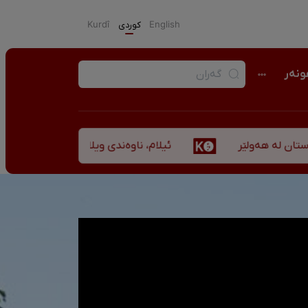
English
كوردی
Kurdî
نەر
ئیلام، ناوەندی ویلایەتی کوردستان لە ”نزهەالق
ەولێر