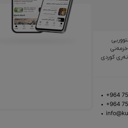
تووریی
خزمەتی
لتوور، مێژوو و ‎هونەری کوردی
+964 75
+964 75
info@ku