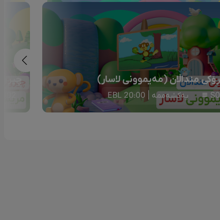
ۆکی منداڵان (مەیموونی لاسار)
چیرۆکی
S0
یەکشەممە | 20:00 EBL
S02