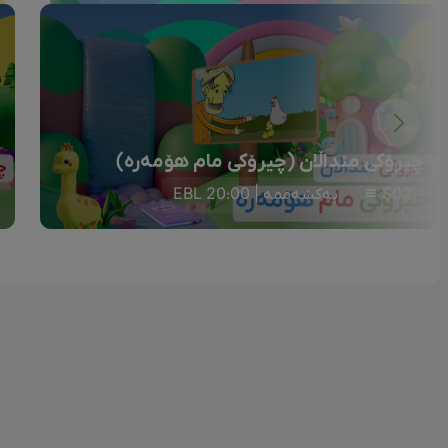
چیرۆکی منداڵان (چیرۆکی مام هۆمەرە)
S02
یەکشەممە | 20:00 EBL