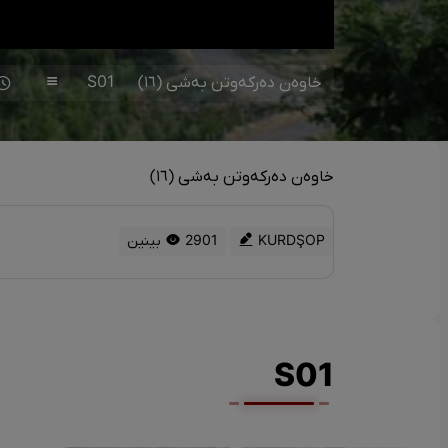
خاوەن دەرکەوتن بەشی (١٦)
S01
خاوەن دەرکەوتن بەشی (١٦)
KURDŞOP
2901 بینین
S01