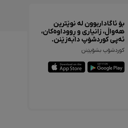
بۆ ئاگاداربوون لە نوێترین
هەواڵ، زانیاری و ڕووداوەکان،
ئەپی کوردشۆپ دابەزێنن.
کوردشۆپ بشۆپێنن