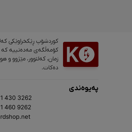
کوردشۆپ ڕێکخراوێکی کەل
کۆمەڵگەی مەدەنییە کە 
زمان، کە
دەکات.
پەیوەندی
1 430 3262
1 460 9262
rdshop.net