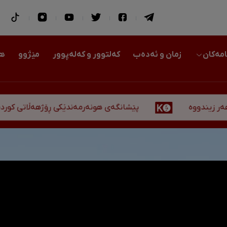
امەکان
زمان و ئەدەب
کەلتوور و کەلەپوور
مێژوو
هو
پێشانگەی هونەرمەندێکی ڕۆژهەڵاتی کوردستان لە ه