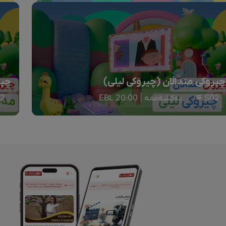
چیرۆکی منداڵان (چیرۆکی لیلی)
چیر
S02
یەکشەممە | 20:00 EBL
2