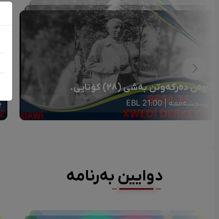
خاوەن دەرکەوتن بەشی (٢٨) کۆتایی.
خا
پێنجشەممە | 21:00 EBL
پ
دوایین بەرنامە