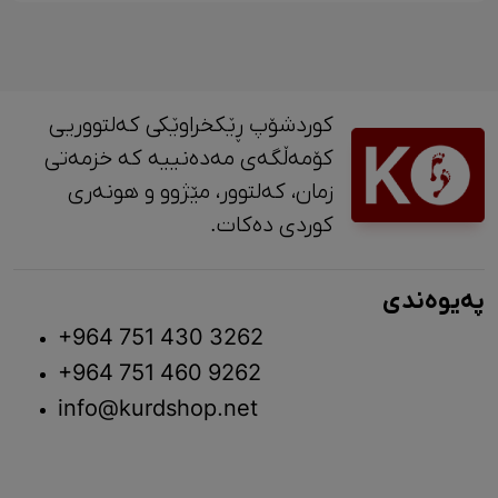
کوردشۆپ ڕێکخراوێکی کەلتووریی
کۆمەڵگەی مەدەنییە کە خزمەتی
زمان، کەلتوور، مێژوو و ‎هونەری
کوردی دەکات.
پەیوەندی
+964 751 430 3262
+964 751 460 9262
info@kurdshop.net