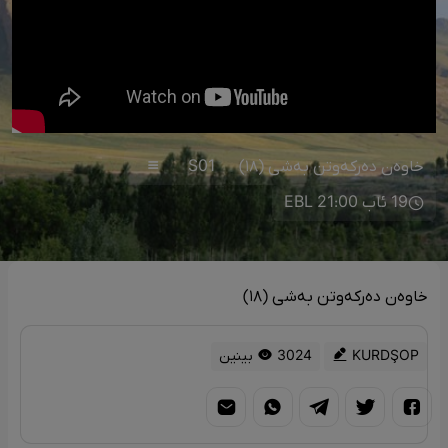
خاوەن دەرکەوتن بەشی (١٨)
S01
19 ئاب 21:00 EBL
خاوەن دەرکەوتن بەشی (١٨)
KURDŞOP
3024 بینین