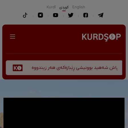
English
كوردی
Kurdî
پێشان