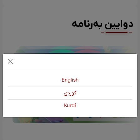
دوایین بەرنامە
English
كوردی
چیرۆکی منداڵان (چیرۆکی مام هۆمەرە)
Kurdî
S02
یەکشەممە | 20:00 EBL