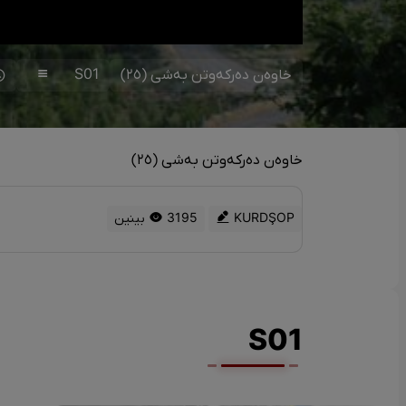
خاوەن دەرکەوتن بەشی (٢٥)
S01
خاوەن دەرکەوتن بەشی (٢٥)
KURDŞOP
3195 بینین
S01