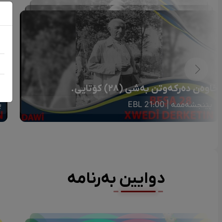
خاوەن دەرکەوتن بەشی (٢٨) کۆتایی.
خا
پێنجشەممە | 21:00 EBL
پ
دوایین بەرنامە