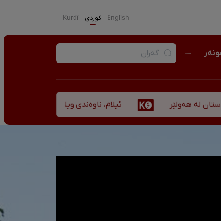
English
كوردی
Kurdî
نەر
ئیلام، ناوەندی ویلایەتی کوردستان لە ”نزهەالق
ەولێر