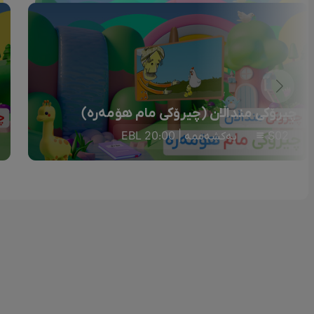
چیرۆکی منداڵان (چیرۆکی مام هۆمەرە)
S02
یەکشەممە | 20:00 EBL