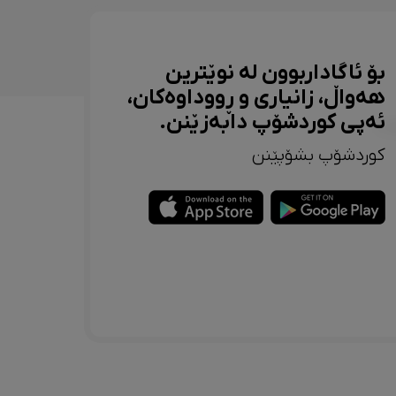
بۆ ئاگاداربوون لە نوێترین
هەواڵ، زانیاری و ڕووداوەکان،
ئەپی کوردشۆپ دابەزێنن.
کوردشۆپ بشۆپێنن