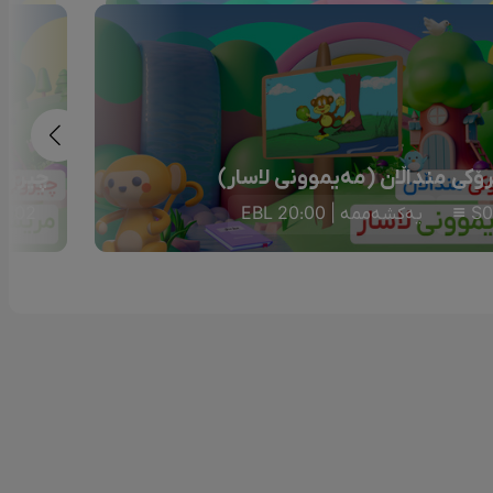
ۆکی منداڵان (مەیموونی لاسار)
چیرۆکی
S0
یەکشەممە | 20:00 EBL
S02