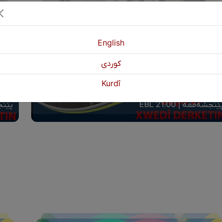
English
كوردی
Kurdî
وەن دەرکەوتن بەشی (٢٧)
خاوەن
ێنجشەممە | 21:00 EBL
پێنجشە