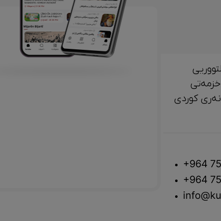
تووریی
خزمەتی
لتوور، مێژوو و ‎هونەری کوردی
+964 75
+964 75
info@ku