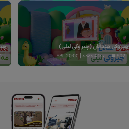
چیرۆکی منداڵان (چیرۆکی لیلی)
چیر
S02
یەکشەممە | 20:00 EBL
2