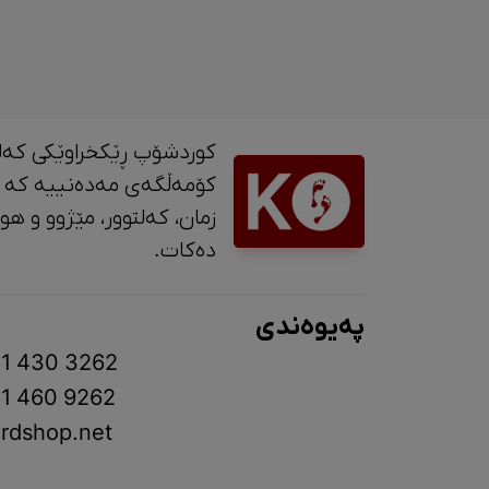
کوردشۆپ ڕێکخراوێکی کەل
کۆمەڵگەی مەدەنییە کە 
زمان، کە
دەکات.
پەیوەندی
1 430 3262
1 460 9262
rdshop.net