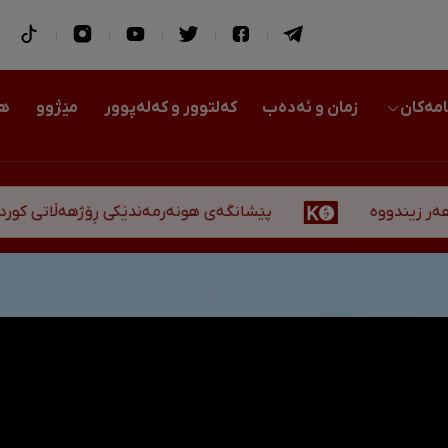
امەکان
زمان و ئەدەب
کەلتوور و کەلەپوور
مێژوو
هو
پێشانگەی هونەرمەندێکی ڕۆژهەڵاتی کوردستان لە ه