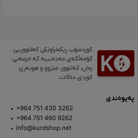
کوردشۆپ ڕێکخراوێکی کەلتووریی
کۆمەڵگەی مەدەنییە کە خزمەتی
زمان، کەلتوور، مێژوو و ‎هونەری
کوردی دەکات.
پەیوەندی
+964 751 430 3262
+964 751 460 9262
info@kurdshop.net