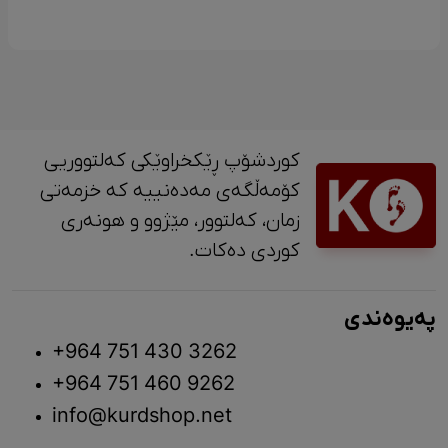
کوردشۆپ ڕێکخراوێکی کەلتووریی
کۆمەڵگەی مەدەنییە کە خزمەتی
زمان، کەلتوور، مێژوو و ‎هونەری
کوردی دەکات.
پەیوەندی
+964 751 430 3262
+964 751 460 9262
info@kurdshop.net