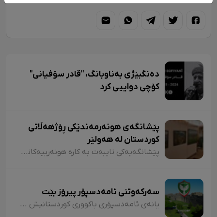
دەنگبێژی بەناوبانگ، "قادر سۆفیانی"
کۆچی دواییی کرد
پێشانگەی هونەرمەندێکی ڕۆژهەڵاتی
کوردستان لە هەولێر
پێشانگەیەکی تایبەت بە کارە هونەرییەکانی ماشەڵڵا محەممەدی (ئارێز)، هونەرمەندی شێوەکاری خەڵکی ڕۆژهەڵاتی کوردستان، لە هەولێر کرایەوە.
سەرکەوتنی ئامەدسپۆر پیرۆز بێت
یانەی ئامەدسپۆری باکووری کوردستانیش ئەگەرچی لە لایەن شۆڤێنییە دەسەڵاتدارەکانەوە زۆر دژایەتیی کراوە و دژایەتی دەکرێت، بەڵام بە خۆشحاڵییەوە تا ئێستا توانیویەتی بەردەوام ڕێگای سەرکەوتن بەرەو لووتکە بپێوێ و ئێستا بووەتە نوێنەری دەنگی کوردستانییانی هەر چوار پارچەی کوردستان لە گۆڕەپانی وەرزشدا.