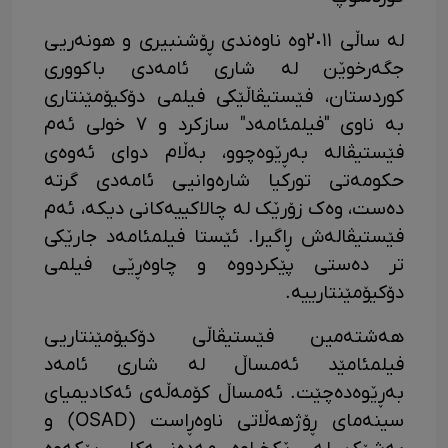
لە ساڵی ٢٠١١وە ناوەندی ڕۆشنبیری و هونەریی
جگەرخوێن لە شاری ئامەدی باکووری
کوردستان، فێستیڤاڵێکی فیلمی دۆکیۆمێنتاری
بە ناوی "فیلمئامەد" سازکرد و ٧ خولی ئەم
فێستیڤالە بەڕێوەچوو، بەڵام دوای ئەوەی
حکومەتی تورکیا شارەوانیی ئامەدی گرتە
دەست، وەک زۆرێک لە چالاکییەکانی دیکە، ئەم
فێستیڤالەش ڕاگیرا. ئێستا فیلمئامەد جارێکی
تر دەستی پێکردووە و چاوەڕێی فیلمی
دۆکیۆمێنتارییە.
هەشتەمین فێستیڤاڵی دۆکیۆمێنتاریی
فیلمئامێد ئەمساڵ لە شاری ئامەد
بەڕێوەدەچێت. ئەمساڵ کۆمەڵەی ئەکادیمیای
سینەمای ڕۆژهەڵاتی ناوەڕاست (OSAD) و