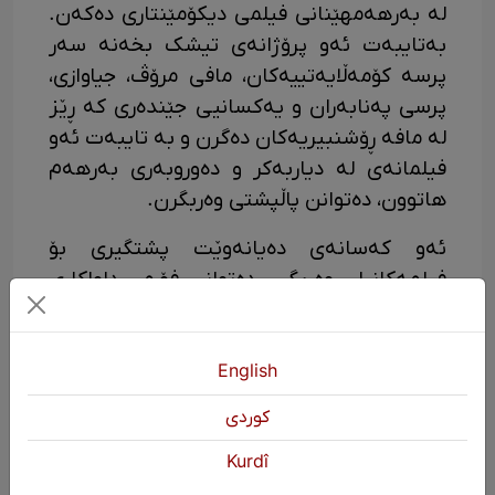
لە بەرهەمهێنانی فیلمی دیکۆمێنتاری دەکەن.
بەتایبەت ئەو پرۆژانەی تیشک بخەنە سەر
پرسە کۆمەڵایەتییەکان، مافی مرۆڤ، جیاوازی،
پرسی پەنابەران و یەکسانیی جێندەری کە ڕێز
لە مافە ڕۆشنبیریەکان دەگرن و بە تایبەت ئەو
فیلمانەی لە دیاربەکر و دەوروبەری بەرهەم
هاتوون، دەتوانن پاڵپشتی وەربگرن.
ئەو کەسانەی دەیانەوێت پشتگیری بۆ
فیلمەکانیان وەربگرن دەتوانن فۆڕمی داواکاری
پڕبکەنەوە.
English
كوردی
Kurdî
KURDŞOP
2367 بینین