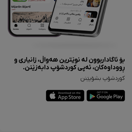
بۆ ئاگاداربوون لە نوێترین هەواڵ، زانیاری و
ڕووداوەکان، ئەپی کوردشۆپ دابەزێنن.
کوردشۆپ بشۆپێنن