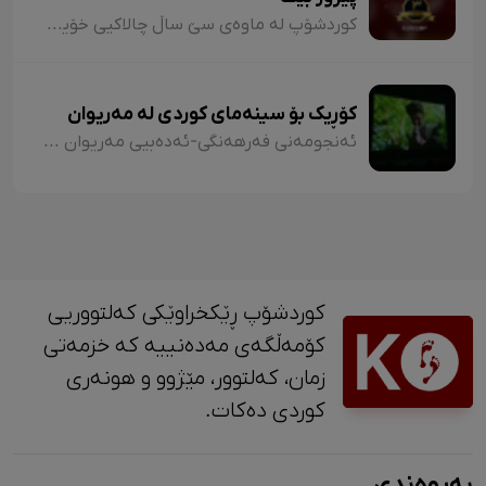
کوردشۆپ لە ماوەی سێ ساڵ چالاکیی خۆیادا هەوڵی داوە دەنگ و ڕەنگی هەموو کوردان لە سەرانسەری کوردستان بێ و بە بێ جیاوازی ئاوڕ لە سەرجەم بەشەکانی کوردستان بداتەوە و خەڵکی کوردستان بە مێژوو، جوگرافیا، هونەر، زمان، ئەدەبیات، کەلتوور و کەلەپووری ناوچە جیاوازەکانی کوردستان زیاتر ئاشنا بکات.
کۆڕیک بۆ سینەمای کوردی لە مەریوان
ئەنجومەنی فەرهەنگی-ئەدەبیی مەریوان بە هاوکاریی سینەما کوردستان، کۆڕێکی بۆ سینەمای کوردی و نمایشی سێ فیلمە تازەکەی سێ دەرهێنەری مەریوانی بەڕێوە برد.
کوردشۆپ ڕێکخراوێکی کەلتووریی
کۆمەڵگەی مەدەنییە کە خزمەتی
زمان، کەلتوور، مێژوو و ‎هونەری
کوردی دەکات.
پەیوەندی