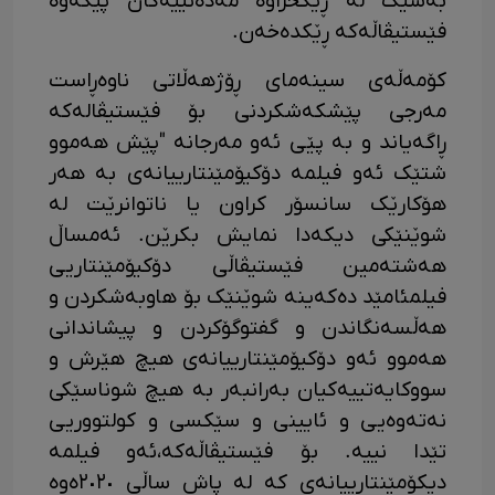
بەشێک لە ڕێکخراوە مەدەنییەکان پێکەوە
فێستیڤاڵەکە ڕێکدەخەن.
کۆمەڵەی سینەمای ڕۆژهەڵاتی ناوەڕاست
مەرجی پێشکەشکردنی بۆ فێستیڤالەکە
ڕاگەیاند و بە پێی ئەو مەرجانە "پێش هەموو
شتێک ئەو فیلمە دۆکیۆمێنتارییانەی بە هەر
هۆکارێک سانسۆر کراون یا ناتوانرێت لە
شوێنێکی دیکەدا نمایش بکرێن. ئەمساڵ
هەشتەمین فێستیڤاڵی دۆکیۆمێنتاریی
فیلمئامێد دەکەینە شوێنێک بۆ هاوبەشکردن و
هەڵسەنگاندن و گفتوگۆکردن و پیشاندانی
هەموو ئەو دۆکیۆمێنتارییانەی هیچ هێرش و
سووکایەتییەکیان بەرانبەر بە هیچ شوناسێکی
نەتەوەیی و ئایینی و سێکسی و کولتووریی
تێدا نییە. بۆ فێستیڤاڵەکە،ئەو فیلمە
دیکۆمێنتارییانەی کە لە پاش ساڵی ٢٠٢٠ەوە