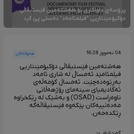
پرۆسەی داواکاری بۆ هەشتەمین فێستیڤاڵی
دۆکیۆمێنتاریی "فیلمئامەد" دەستی پێ کرد
04 تەمووز 16:28
هەواڵەکان
هەشتەمین فێستیڤاڵی دۆکیۆمێنتاریی
فیلمئامێد ئەمساڵ لە شاری ئامەد
بەڕێوەدەچێت. ئەمساڵ کۆمەڵەی
ئەکادیمیای سینەمای ڕۆژهەڵاتی
ناوەڕاست (OSAD) و بەشێک لە ڕێکخراوە
مەدەنییەکان پێکەوە فێستیڤاڵەکە
ڕێکدەخەن.
کوردشۆپ-