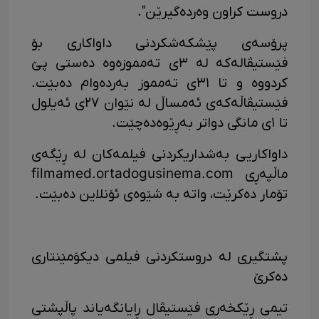
دروست کراون وەردەگیرێن".
پرۆسەی پێشکەشکردنی داواکاری بۆ
فێستیڤالەکە لە ٣ی تەمموزەوە دەستی پێ
کردووە و تا ٣١ی تەمموز بەردەوام دەبێت.
فێستیڤاڵەکەی ئەمساڵ لە نێوان ٢٧ی ئەیلول
تا ١ی مانگی دواتر بەڕێوەدەچێت.
داواکاریی بەشداریکردنی فیلمەکان لە ڕێگەی
ماڵپەڕی filmamed.ortadogusinema.com
تۆمار دەکرێت، واتە بە شێوەی ئۆنلاین دەبێت.
پشتگیری لە دروستکردنی فیلمی دیکۆمێنتاری
دەکرێ
تیمی ڕێکخەری فێستیڤال ڕایانگەیاند پاڵپشتی