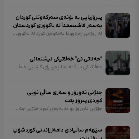
پیرۆزبایی بە بۆنەی سەرکەوتنی کوردان
بەسەر فاشیسمدا لە باکووری کوردستان
لە ڕۆژانی ڕابردوودا نەتەوەی کورد لە باکووری کوردستان دوو سەرکەوتنی گەورەی تۆمارکرد. یەکەمیان سەرکەوتنی حزبی کوردستانیی دەم پارتی لە هەڵبژاردنی شارەوانییەکان و بەدەستهێنانی دەسەڵاتی ٨٥ شارەوانی و بە تایبەتیش شارەوانییەکانی ۱۱ گەورەشاری باکووری کوردستان بوو.
"خەلاتی نێ" خەڵاتێکی نیشتمانی
خەڵاتێکی ساڵانە لە لایەن ڕای گشتیی خەڵکێ گەورە دێی "نێ"ی مەریوانەوە دیاری کراوە کە بڕیارە لەمساڵەوە بدریت بە کەسانی هەڵکەوتووی بوارە جیاجیاکان لە دەڤەری مەریواندا.
جێژنی نەورۆز و سەری ساڵی نوێی
کوردی پیرۆز بێت
جێژنی نەورۆز بۆ نەتەوەی کورد جێژنی جەختکردنەوە لەسەر مافە ڕەوانەکانی و وەربیرهێنانەوەی مێژوویەکی درێژ لە خەبات و تێکۆشان بۆ ئازادی و ڕزگارییە و ئاگری گەشی نەورۆز کە لە لایەن نەتەوەی کوردەوە دادەگیرسێ، هێمای هیوا بە دواڕۆژی ڕووناک بۆ نەتەوە و نێشتمانەکەمانە.
سێهەم ساڵیادی دامەزراندنی کوردشۆپ
پیرۆز بێت