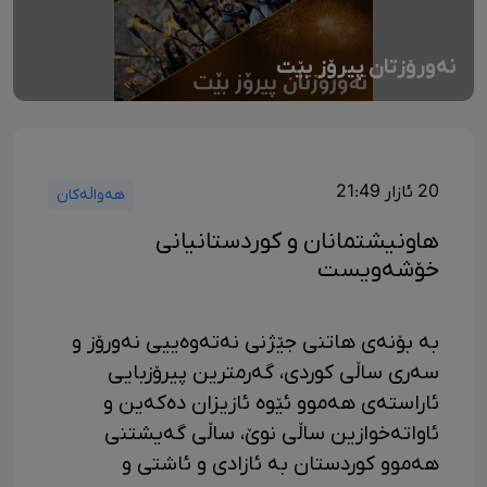
نەورۆزتان پیرۆز بێت
20 ئازار 21:49
هەواڵەکان
هاونیشتمانان و کوردستانیانی
خۆشەویست
بە بۆنەی هاتنی جێژنی نەتەوەییی نەورۆز و
سەری ساڵی کوردی، گەرمترین پیرۆزبایی
ئاراستەی هەموو ئێوە ئازیزان دەکەین و
ئاواتەخوازین ساڵی نوێ، ساڵی گەیشتنی
هەموو کوردستان بە ئازادی و ئاشتی و