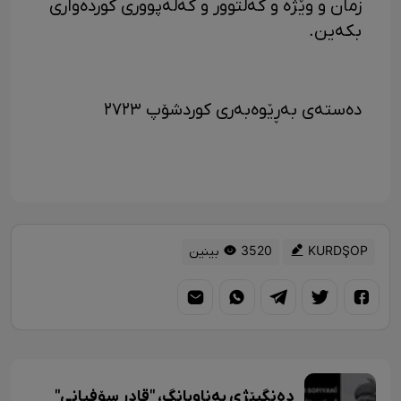
زمان و وێژە و کەلتوور و کەلەپووری کوردەواری
بکەین.
دەستەی بەڕێوەبەری کوردشۆپ ٢٧٢٣
KURDŞOP
3520 بینین
دەنگبێژی بەناوبانگ، "قادر سۆفیانی"