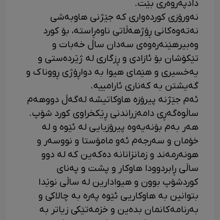
دادپەروەری بێت.
نەورۆزی کوردەواری کە جێژنی هاوبەشی
نەتەوەکانی ڕۆژهەڵاتی ناوەڕاستە، بۆ کورد
وەبیرهێنەرەوەی سەدان ساڵ خەبات و
تێکۆشان بۆ ئازادی و ڕزگاری لە ژێردەستی و
یەخسیری و هێمای هیوا بە دواڕۆژی ڕووناک و
گەیشتن بە کەناری ئارامییە.
ئەم جێژنە پیرۆزە هاوکاتیشە لەگەڵ دووهەم
ساڵوەگەڕی دامەزراندنی ڕێکخراوی کورد شۆپ.
هەر بەم بۆنەیەوە پیرۆزبایی لە ئێوە و لە
خۆمان و سەرجەم ئەو مامۆستا و نووسەر و
هونەرمەند و زمانزانانە دەکەین کە لە دوو
ساڵی ڕابردوودا هاوکار و پشت و پەنای
کوردشۆپ بوون و هیوادارین لە ساڵی نوێدا
بتوانین بە هاوکاریی ئێوە پەرە بە چالاکی و
بەرنامەکانمان بدەین و خزمەتێکی زیاتر بە