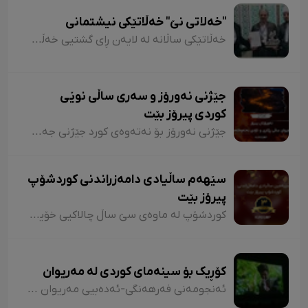
"خەلاتی نێ" خەڵاتێکی نیشتمانی
خەڵاتێکی ساڵانە لە لایەن ڕای گشتیی خەڵکێ گەورە دێی "نێ"ی مەریوانەوە دیاری کراوە کە بڕیارە لەمساڵەوە بدریت بە کەسانی هەڵکەوتووی بوارە جیاجیاکان لە دەڤەری مەریواندا.
جێژنی نەورۆز و سەری ساڵی نوێی
کوردی پیرۆز بێت
جێژنی نەورۆز بۆ نەتەوەی کورد جێژنی جەختکردنەوە لەسەر مافە ڕەوانەکانی و وەربیرهێنانەوەی مێژوویەکی درێژ لە خەبات و تێکۆشان بۆ ئازادی و ڕزگارییە و ئاگری گەشی نەورۆز کە لە لایەن نەتەوەی کوردەوە دادەگیرسێ، هێمای هیوا بە دواڕۆژی ڕووناک بۆ نەتەوە و نێشتمانەکەمانە.
سێهەم ساڵیادی دامەزراندنی کوردشۆپ
پیرۆز بێت
کوردشۆپ لە ماوەی سێ ساڵ چالاکیی خۆیادا هەوڵی داوە دەنگ و ڕەنگی هەموو کوردان لە سەرانسەری کوردستان بێ و بە بێ جیاوازی ئاوڕ لە سەرجەم بەشەکانی کوردستان بداتەوە و خەڵکی کوردستان بە مێژوو، جوگرافیا، هونەر، زمان، ئەدەبیات، کەلتوور و کەلەپووری ناوچە جیاوازەکانی کوردستان زیاتر ئاشنا بکات.
کۆڕیک بۆ سینەمای کوردی لە مەریوان
ئەنجومەنی فەرهەنگی-ئەدەبیی مەریوان بە هاوکاریی سینەما کوردستان، کۆڕێکی بۆ سینەمای کوردی و نمایشی سێ فیلمە تازەکەی سێ دەرهێنەری مەریوانی بەڕێوە برد.