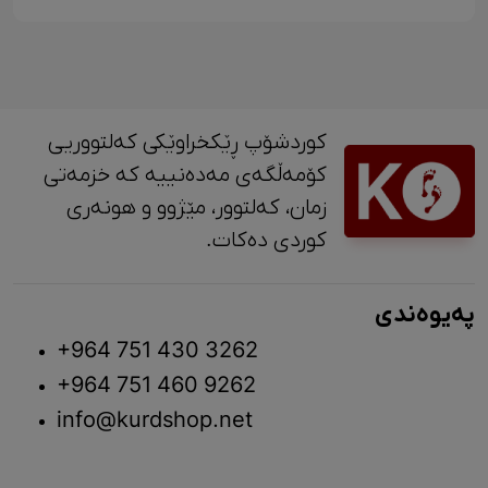
کوردشۆپ ڕێکخراوێکی کەلتووریی
کۆمەڵگەی مەدەنییە کە خزمەتی
زمان، کەلتوور، مێژوو و ‎هونەری
کوردی دەکات.
پەیوەندی
+964 751 430 3262
+964 751 460 9262
info@kurdshop.net