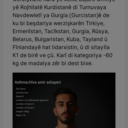
yê Rojhilatê Kurdistanê di Turnuvaya
Navdewletî ya Gurgia (Gurcistan)ê de
ku bi beşdariya werzişkarên Tirkiye,
Ermenîstan, Tacîkstan, Gurgia, Rûsya,
Belarus, Bulgaristan, Kuba, Tayland û
Fînlandayê hat lidarxistin, û di sitayîla
K1 de birê ve çû. Karî di kategoriya -60
kg de madalya zêr bi dest bixe.