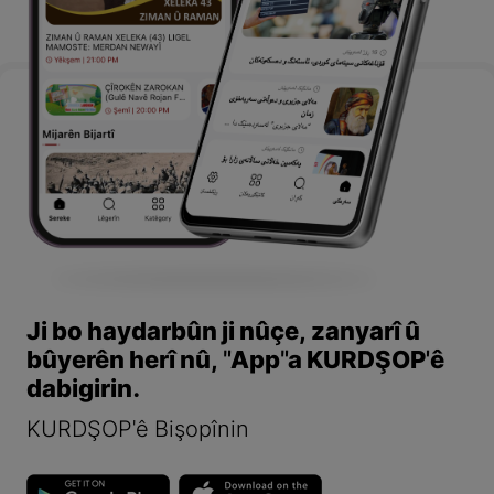
Ji bo haydarbûn ji nûçe, zanyarî û
bûyerên herî nû, "App"a KURDŞOP'ê
dabigirin.
KURDŞOP'ê Bişopînin