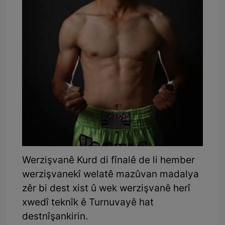
Werzişvanê Kurd di fînalê de li hember
werzişvanekî welatê mazûvan madalya
zêr bi dest xist û wek werzişvanê herî
xwedî teknîk ê Turnuvayê hat
destnîşankirin.