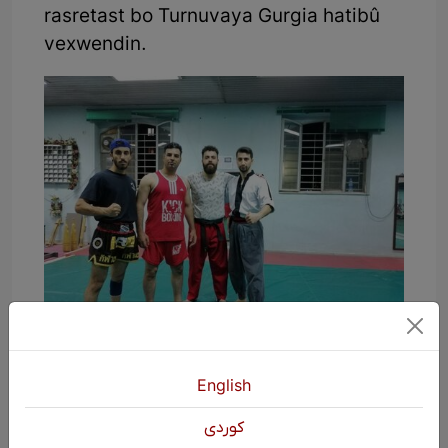
rasretast bo Turnuvaya Gurgia hatibû
vexwendin.
English
كوردی