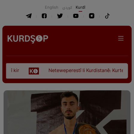
English
كوردی
Kurdî
ir
Neteweperestî li Kurdistanê: Kurteya pêşveçûn