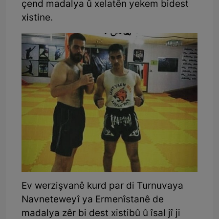
çend madalya û xelatên yekem bidest
xistine.
Ev werzişvanê kurd par di Turnuvaya
Navneteweyî ya Ermenîstanê de
madalya zêr bi dest xistibû û îsal jî ji