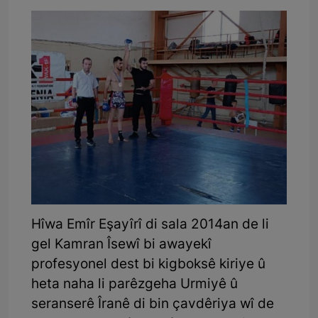
Hîwa Emîr Eşayîrî di sala 2014an de li
gel Kamran Îsewî bi awayekî
profesyonel dest bi kigboksê kiriye û
heta naha li parêzgeha Urmiyê û
seranserê Îranê di bin çavdêriya wî de