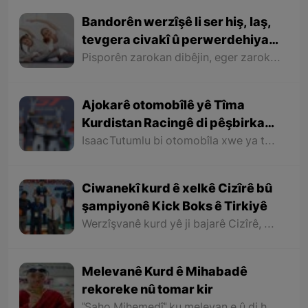
Bandorên werzîşê li ser hiş, laş,
tevgera civakî û perwerdehiya
zarokan
Pisporên zarokan dibêjin, eger zarok bigihêje temenê bihîstinê û ne xwediyê şiyanên bedenî yên bihêz be, wek nimûne, nekare bi tenê biçe ser kursîyekê rûnê û qelemê bigire, dê bandoreke mezin li ser temenê çûna wî ya dibistanê hebe.
Ajokarê otomobîlê yê Tîma
Kurdistan Racingê di pêşbirka
otomobîlanda serkeftinek giring
Isaac Tutumlu bi otomobîla xwe ya taybet a ku nav û alaya Kurdistanê li ser e, di pêşbirka GT World Challengeyê de pileya sêyemîn bi dest xist.
bidest xist
Ciwanekî kurd ê xelkê Cizîrê bû
şampiyonê Kick Boks ê Tirkiyê
Werzîşvanê kurd yê ji bajarê Cizîrê, bi 85 kîloyan tekoşîn kir û tevahiya dijberên xwe bin xist, bû şampiyonê Tirkiyê û mafê beşdarî kirina şampiyonaya Kîck Boks a Cîhanê bidest xist.
Melevanê Kurd ê Mihabadê
rekoreke nû tomar kir