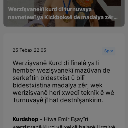
Werzîşvanekî kurd di turnuvaya
navnetewî ya Kickboksê de madalya zêr
bidest xist
25 Tebax 22:05
Spor
Werzişvanê Kurd di fînalê ya li
hember wezişvanekî mazûvan de
serkeftin bidestxist û bilî
bidestxistina madalya zêr, wek
werizişvanê herî xwedî teknîk ê wê
Turnuvayê jî hat destnîşankirin.
Kurdshop
- Hîwa Emîr Eşayîrî
werzişvanê Kurd yê xelkê bajarê Urmiyê