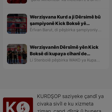
"Şaho Mihemedî" ku melevan e û di heman demê de "Sendroma Dawn" heye û ji Mihabadê ye di lîstikên paralympic a Berlinê de bo sala 2023 li Almanya di nava tîma nîştimanî ya Îranê de beşdar bû, bi moral û hêzeke bê mînak, dest bi hevrikiyan kir, û gereke temam li beriya hevrikên xwe bû.
Werzişvana Kurd a ji Dêrsimê bû
şampiyonê Kick Boksê yê
Cîhanê
Êrîvan Barut, di pêşbirka şampiyoniya Kick Boksê ya Cîhanê ya li Macarîstanê di navbera rojên 15-18ê Hezîranê birêve çû de, îro piştî hevrikê xwe yê Kazaxistanî piştî têkbir, derkete asta finalê ango qonaxa dawiyê û di fînalê de jî li hember hevrikê xwe yê Polonyayî bi serket û wek şampiyonê Kick Boksê yê Cîhanê bû xwedî kupa (kase)
Werzişvanên Dêrsîmê yên Kick
Boksê di kupaya cîhanî de
kupayek û 5 madalya bidest
Li Stenbolê pêşbirka WAKO ya Kupaya Cîhanî a 8emîn de, 5 werzişvanên Dêrsîmê serkeftinekî giring bidest xistin.
xistin
KURDŞOP saziyeke çandî ya
civaka sivîl e ku xizmeta
ziman, çand, dîrok û hunera