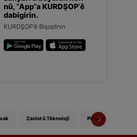
nû, "App"a KURDŞOP'ê
dabigirin.
KURDŞOP'ê Bişopînin
ivak
Zanist û Têknolojî
Pirtûkxane
Vî