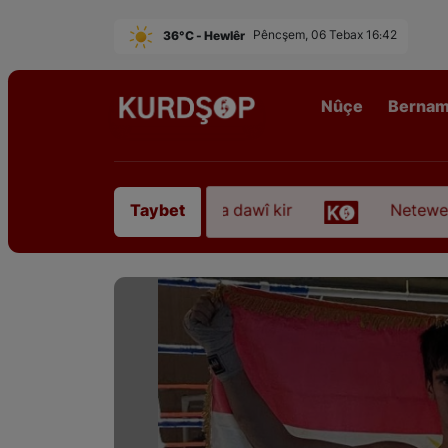
36°C - Hewlêr
Pêncşem, 06 Tebax 16:42
Nûçe
Berna
rî “Qadirê Sofyanî” koça dawî kir
Neteweperestî 
Taybet