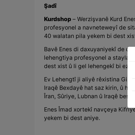
Şadî
Kurdshop
– Werzişvanê Kurd Ene
profesyonel a navneteweyî de sita
40 walatan pila yekem bi dest xis
Bavê Enes di daxuyaniyekî de diya
lehengtiya profesyonel a stayla K
dest xist û li gel lehengekî bi ez
Ev Lehengtî ji aliyê rêxistina Gil
Iraqê Bexdayê hat saz kirin, û he
Îran, Sûriye, Lubnan û Iraqê beşd
Enes Îmad xortekî navçeya Kifriy
yekem bi dest aniye.