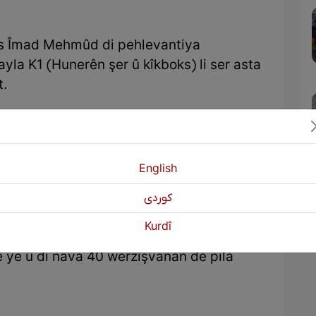
s Îmad Mehmûd di pehlevantiya
yla K1 (Hunerên şer û kîkboks) li ser asta
t.
r kir ku kurê wî di pehlewantî ango
1 di wezna 51 kîlogram de pila yekemîn bi
mûn yê bi nave Cehfer Cemal lîstiye.
English
gamêş a werzêşî ya El Erebî li paytexta
كوردی
rwaha 40 werzîşvan li herêma Kurdistan,
arî wê pêşbirkê bûn.
Kurdî
ê ye û di nava 40 werzîşvanan de pila