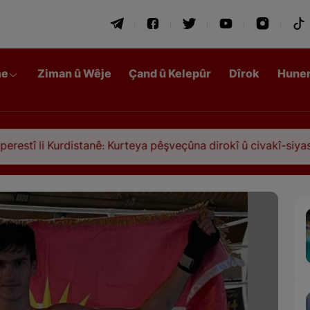
me
Ziman û Wêje
Çand û Kelepûr
Dîrok
Hune
li Kurdistanê: Kurteya pêşveçûna dirokî û civakî-siyasî