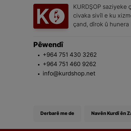
KURDŞOP saziyeke ç
civaka sivîl e ku xiz
çand, dîrok û hunera 
Pêwendî
+964 751 430 3262
+964 751 460 9262
info@kurdshop.net
Derbarê me de
Navên Kurdî ên 