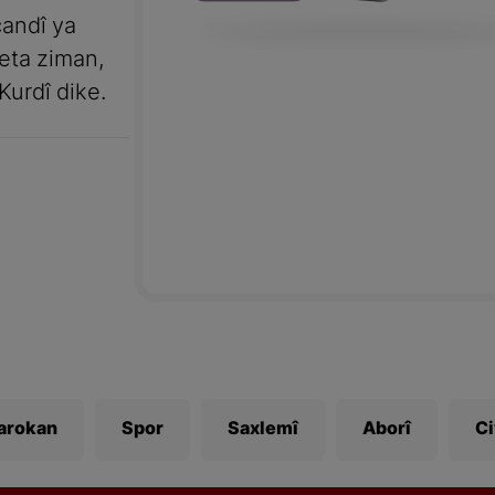
andî ya
meta ziman,
Kurdî dike.
Zarokan
Spor
Saxlemî
Aborî
C