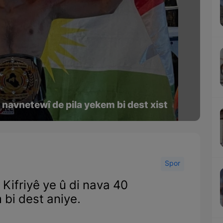
 navnetewî de pila yekem bi dest xist
Spor
Kifriyê ye û di nava 40
bi dest aniye.