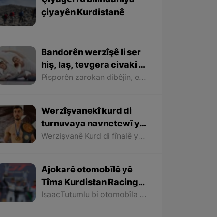
Çiyagerî û bilindahiya
çiyayên Kurdistanê
Bandorên werzîşê li ser
hiş, laş, tevgera civakî û
perwerdehiya zarokan
Pisporên zarokan dibêjin, eger zarok bigihêje temenê bihîstinê û ne xwediyê şiyanên bedenî yên bihêz be, wek nimûne, nekare bi tenê biçe ser kursîyekê rûnê û qelemê bigire, dê bandoreke mezin li ser temenê çûna wî ya dibistanê hebe.
Werzîşvanekî kurd di
turnuvaya navnetewî ya
Kickboksê de madalya
Werzişvanê Kurd di fînalê ya li hember wezişvanekî mazûvan de serkeftin bidestxist û bilî bidestxistina madalya zêr, wek werizişvanê herî xwedî teknîk ê wê Turnuvayê jî hat destnîşankirin.
zêr bidest xist
Ajokarê otomobîlê yê
Tîma Kurdistan Racingê
di pêşbirka
Isaac Tutumlu bi otomobîla xwe ya taybet a ku nav û alaya Kurdistanê li ser e, di pêşbirka GT World Challengeyê de pileya sêyemîn bi dest xist.
otomobîlanda