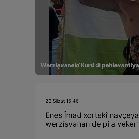
Werzişvanekî Kurd di pehlevantiya
23 Sibat 15:46
Enes Îmad xortekî navçeya 
werzîşvanan de pila yekem 