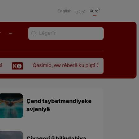
English
كوردی
Kurdî
r
Qasimlo, ew rêberê ku piştî 35 sal ji şehîdbûna wî hê 
Çend taybetmendiyeke
avjeniyê