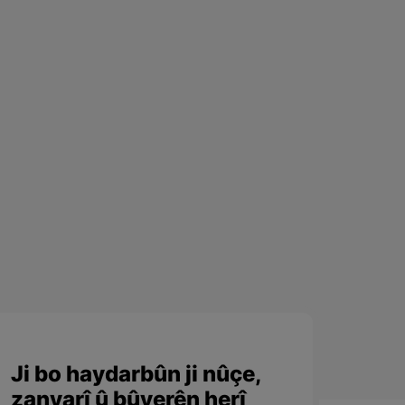
Ji bo haydarbûn ji nûçe,
zanyarî û bûyerên herî