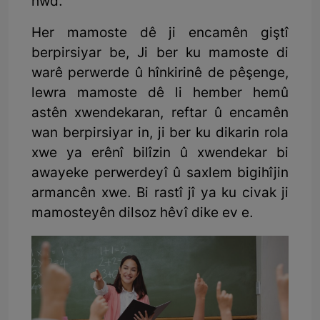
hwd.
Her mamoste dê ji encamên giştî
berpirsiyar be, Ji ber ku mamoste di
warê perwerde û hînkirinê de pêşenge,
lewra mamoste dê li hember hemû
astên xwendekaran, reftar û encamên
wan berpirsiyar in, ji ber ku dikarin rola
xwe ya erênî bilîzin û xwendekar bi
awayeke perwerdeyî û saxlem bigihîjin
armancên xwe. Bi rastî jî ya ku civak ji
mamosteyên dilsoz hêvî dike ev e.