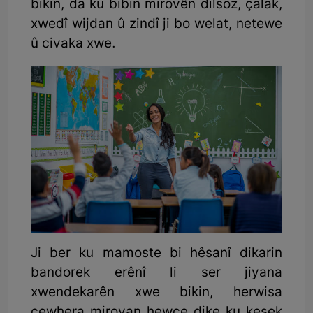
bikin, da ku bibin mirovên dilsoz, çalak,
xwedî wijdan û zindî ji bo welat, netewe
û civaka xwe.
Ji ber ku mamoste bi hêsanî dikarin
bandorek erênî li ser jiyana
xwendekarên xwe bikin, herwisa
cewhera mirovan hewce dike ku kesek