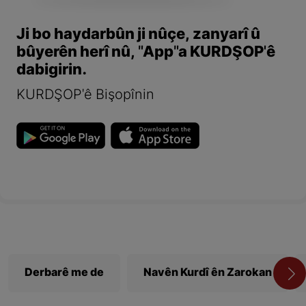
Ji bo haydarbûn ji nûçe, zanyarî û
bûyerên herî nû, "App"a KURDŞOP'ê
dabigirin.
KURDŞOP'ê Bişopînin
Derbarê me de
Navên Kurdî ên Zarokan