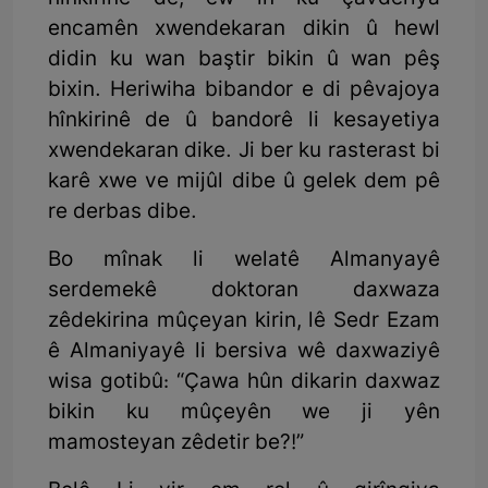
encamên xwendekaran dikin û hewl
didin ku wan baştir bikin û wan pêş
bixin. Heriwiha bibandor e di pêvajoya
hînkirinê de û bandorê li kesayetiya
xwendekaran dike. Ji ber ku rasterast bi
karê xwe ve mijûl dibe û gelek dem pê
re derbas dibe.
Bo mînak li welatê Almanyayê
serdemekê doktoran daxwaza
zêdekirina mûçeyan kirin, lê Sedr Ezam
ê Almaniyayê li bersiva wê daxwaziyê
wisa gotibû: “Çawa hûn dikarin daxwaz
bikin ku mûçeyên we ji yên
mamosteyan zêdetir be?!”