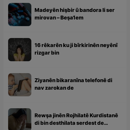
Madeyên hişbir û bandora li ser
mirovan – Beşa1em
16 rêkarên ku ji bîrkirinên neyênî
rizgar bin
Ziyanên bikaranîna telefonê di
nav zarokan de
Rewşa jinên Rojhilatê Kurdistanê
di bin desthilata serdest de