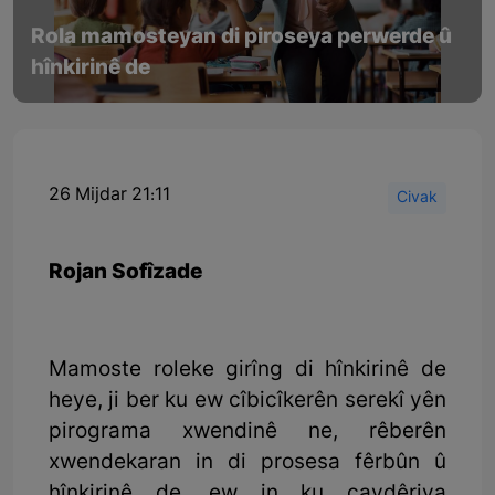
Rola mamosteyan di piroseya perwerde û
hînkirinê de
26 Mijdar 21:11
Civak
Rojan Sofîzade
Mamoste roleke girîng di hînkirinê de
heye, ji ber ku ew cîbicîkerên serekî yên
pirograma xwendinê ne, rêberên
xwendekaran in di prosesa fêrbûn û
hînkirinê de, ew in ku çavdêriya