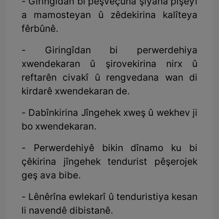
- Giringîdan bi pêşveçûna şiyana pîşeyî
a mamosteyan û zêdekirina kalîteya
fêrbûnê.
- Giringîdan bi perwerdehiya
xwendekaran û şirovekirina nirx û
reftarên civakî û rengvedana wan di
kirdarê xwendekaran de.
- Dabînkirina Jîngehek xweş û wekhev ji
bo xwendekaran.
- ‏Perwerdehiyê bikin dînamo ku bi
çêkirina jîngehek tendurist pêşerojek
geş ava bibe.
- Lênêrîna ewlekarî û tenduristiya kesan
li navendê dibistanê.