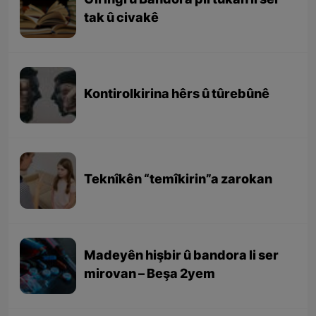
Girîngî û Bandora pirtûkan li ser
tak û civakê
Kontirolkirina hêrs û tûrebûnê
Teknîkên “temîkirin”a zarokan
Madeyên hişbir û bandora li ser
mirovan – Beşa 2yem