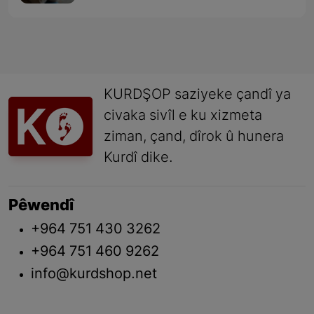
çawa ye? - Beşa dawî
KURDŞOP saziyeke çandî ya
civaka sivîl e ku xizmeta
ziman, çand, dîrok û hunera
Kurdî dike.
Pêwendî
+964 751 430 3262
+964 751 460 9262
info@kurdshop.net