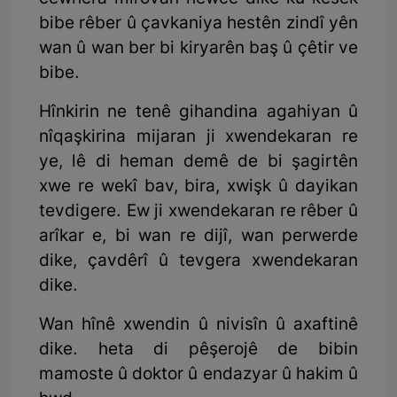
bibe rêber û çavkaniya hestên zindî yên
wan û wan ber bi kiryarên baş û çêtir ve
bibe.
Hînkirin ne tenê gihandina agahiyan û
nîqaşkirina mijaran ji xwendekaran re
ye, lê di heman demê de bi şagirtên
xwe re wekî bav, bira, xwişk û dayikan
tevdigere. Ew ji xwendekaran re rêber û
arîkar e, bi wan re dijî, wan perwerde
dike, çavdêrî û tevgera xwendekaran
dike.
Wan hînê xwendin û nivisîn û axaftinê
dike. heta di pêşerojê de bibin
mamoste û doktor û endazyar û hakim û