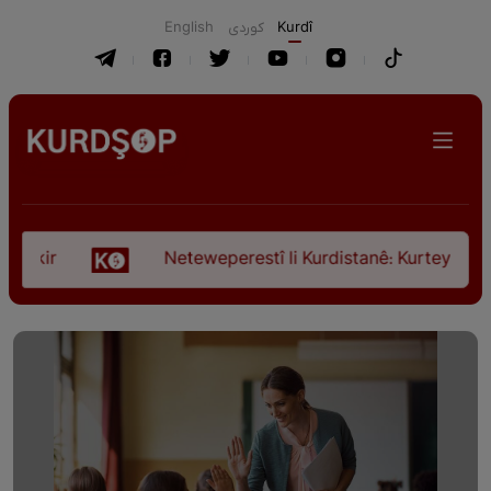
English
كوردی
Kurdî
r
Neteweperestî li Kurdistanê: Kurteya pêşveçûna