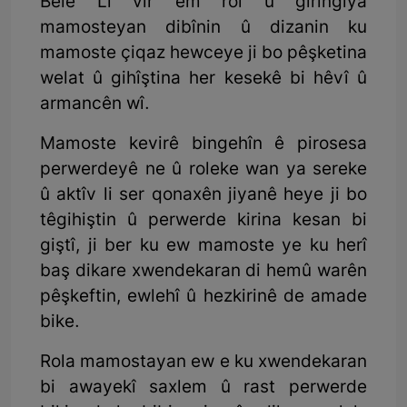
Belê Li vir em rol û girîngiya
mamosteyan dibînin û dizanin ku
mamoste çiqaz hewceye ji bo pêşketina
welat û gihîştina her kesekê bi hêvî û
armancên wî.
Mamoste kevirê bingehîn ê pirosesa
perwerdeyê ne û roleke wan ya sereke
û aktîv li ser qonaxên jiyanê heye ji bo
têgihiştin û perwerde kirina kesan bi
giştî, ji ber ku ew mamoste ye ku herî
baş dikare xwendekaran di hemû warên
pêşkeftin, ewlehî û hezkirinê de amade
bike.
Rola mamostayan ew e ku xwendekaran
bi awayekî saxlem û rast perwerde