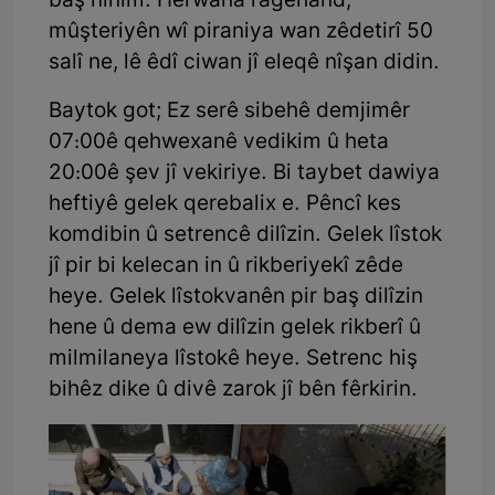
baş nînim. Herwaha ragehand,
mûşteriyên wî piraniya wan zêdetirî 50
salî ne, lê êdî ciwan jî eleqê nîşan didin.
Baytok got; Ez serê sibehê demjimêr
07:00ê qehwexanê vedikim û heta
20:00ê şev jî vekiriye. Bi taybet dawiya
heftiyê gelek qerebalix e. Pêncî kes
komdibin û setrencê dilîzin. Gelek lîstok
jî pir bi kelecan in û rikberiyekî zêde
heye. Gelek lîstokvanên pir baş dilîzin
hene û dema ew dilîzin gelek rikberî û
milmilaneya lîstokê heye. Setrenc hiş
bihêz dike û divê zarok jî bên fêrkirin.