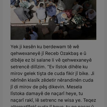
Yek ji kesên ku berdewam tê wê
qehwexaneyê jî Receb Ozakbaş e û
dibêje ez bi salane li vê qehwexaneyê
setrencê dilîzim. ‘’Ev lîstok dihêle ku
mirov gelek tişta de cuda fikir jî bike. Ji
nêrînên klasîk zêdetir nêrandinên cuda
jî di mirov de pêş dikevin. Mesela
lîstoka damayê de naçarî heye, tu
naçarî rakî, lê setrenc ne wisa ye. Teqez