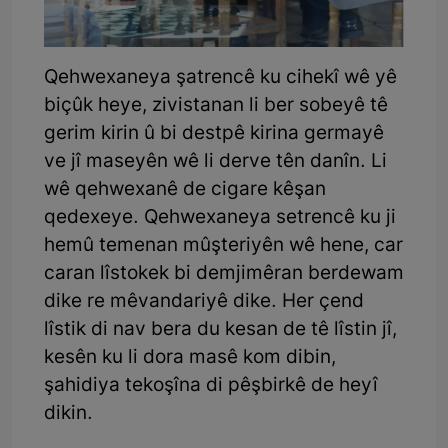
Qehwexaneya şatrencê ku cihekî wê yê
biçûk heye, zivistanan li ber sobeyê tê
gerim kirin û bi destpê kirina germayê
ve jî maseyên wê li derve tên danîn. Li
wê qehwexanê de cigare kêşan
qedexeye. Qehwexaneya setrencê ku ji
hemû temenan mûşteriyên wê hene, car
caran lîstokek bi demjimêran berdewam
dike re mêvandariyê dike. Her çend
lîstik di nav bera du kesan de tê lîstin jî,
kesên ku li dora masê kom dibin,
şahidiya tekoşîna di pêşbirkê de heyî
dikin.