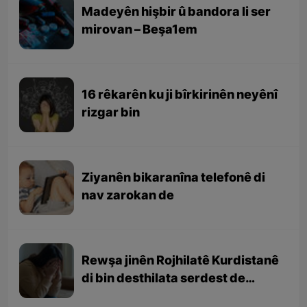
Madeyên hişbir û bandora li ser
mirovan – Beşa1em
16 rêkarên ku ji bîrkirinên neyênî
rizgar bin
Ziyanên bikaranîna telefonê di
nav zarokan de
Rewşa jinên Rojhilatê Kurdistanê
di bin desthilata serdest de
çawa ye? - Beşa dawî