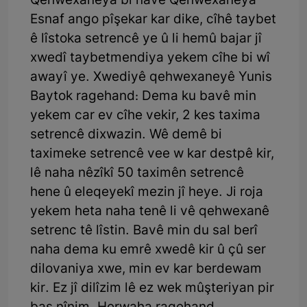
Qehwexaneya bi nave Qehwexaneya
Esnaf ango pîşekar kar dike, cîhê taybet
ê lîstoka setrencê ye û li hemû bajar jî
xwedî taybetmendiya yekem cîhe bi wî
awayî ye. Xwediyê qehwexaneyê Yunis
Baytok ragehand: Dema ku bavê min
yekem car ev cîhe vekir, 2 kes taxima
setrencê dixwazin. Wê demê bi
taximeke setrencê vee w kar destpê kir,
lê naha nêzîkî 50 taximên setrencê
hene û eleqeyekî mezin jî heye. Ji roja
yekem heta naha tenê li vê qehwexanê
setrenc tê lîstin. Bavê min du sal berî
naha dema ku emrê xwedê kir û çû ser
dilovaniya xwe, min ev kar berdewam
kir. Ez jî dilîzim lê ez wek mûşteriyan pir