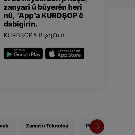
zanyarî û bûyerên herî
nû, "App"a KURDŞOP'ê
dabigirin.
KURDŞOP'ê Bişopînin
ivak
Zanist û Têknolojî
Pirtûkxane
Vî