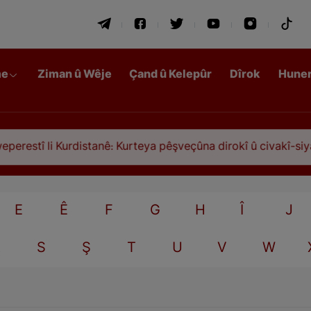
me
Ziman û Wêje
Çand û Kelepûr
Dîrok
Hune
estî li Kurdistanê: Kurteya pêşveçûna dirokî û civakî-siyasî
E
Ê
F
G
H
Î
J
R
S
Ş
T
U
V
W