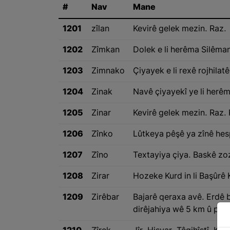
#
Nav
Mane
1201
zîlan
Kevirê gelek mezin. Raz.
1202
Zîmkan
Dolek e li herêma Silêman
1203
Zimnako
Çiyayek e li rexê rojhilat
1204
Zinak
Navê çiyayekî ye li herêm
1205
Zinar
Kevirê gelek mezin. Raz. 
1206
Zînko
Lûtkeya pêşê ya zînê hes
1207
Zîno
Textayiya çiya. Baskê zo
1208
Zirar
Hozeke Kurd in li Başûrê 
1209
Zirêbar
Bajarê qeraxa avê. Erdê b
dirêjahiya wê 5 km û pana