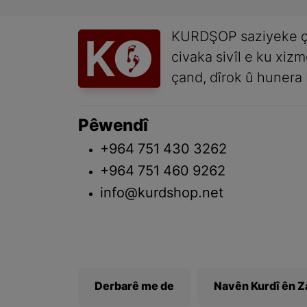
KURDŞOP saziyeke ç
civaka sivîl e ku xiz
çand, dîrok û hunera 
Pêwendî
+964 751 430 3262
+964 751 460 9262
info@kurdshop.net
Derbarê me de
Navên Kurdî ên 