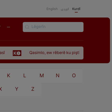
English
كوردی
Kurdî
r
Qasimlo, ew rêberê ku piştî 35 sal ji şehîdbûna w
K
L
M
N
O
X
Y
Z