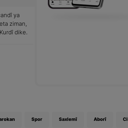
andî ya
meta ziman,
Kurdî dike.
Zarokan
Spor
Saxlemî
Aborî
C