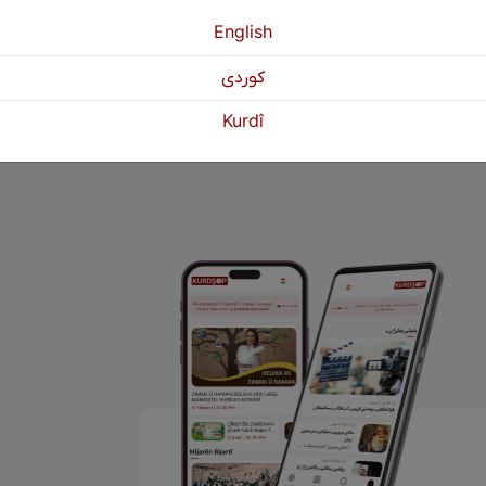
esê ku dêneke (hişeke. zêhneke) baş hebe.
English
كوردی
«
Pêştir
120
121
122
Paşî
Kurdî