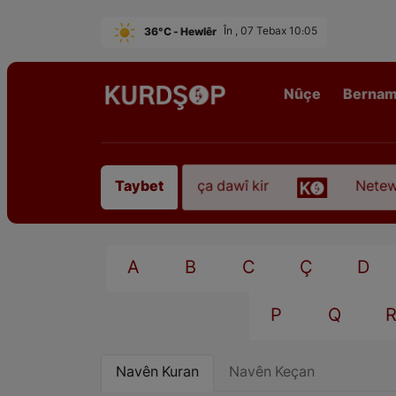
36°C - Hewlêr
În , 07 Tebax 10:05
Nûçe
Berna
ezkirî “Qadirê Sofyanî” koça dawî kir
Neteweper
Taybet
A
B
C
Ç
D
P
Q
Navên Kuran
Navên Keçan