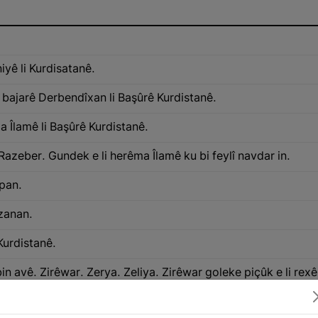
iyê li Kurdisatanê.
ê bajarê Derbendîxan li Başûrê Kurdistanê.
a Îlamê li Başûrê Kurdistanê.
Razeber. Gundek e li herêma Îlamê ku bi feylî navdar in.
pan.
zanan.
Kurdistanê.
in avê. Zirêwar. Zerya. Zeliya. Zirêwar goleke piçûk e li re
hiya wê jî nêzî 9 km û kûrahiya wê jî 15 km e.