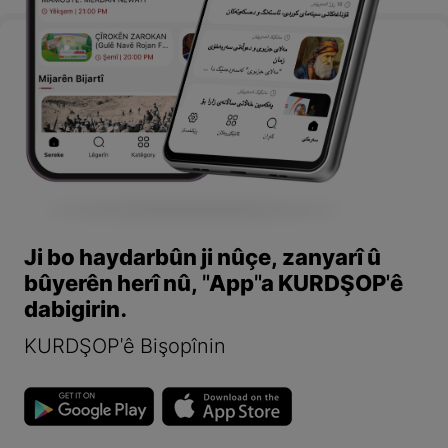
Ji bo haydarbûn ji nûçe, zanyarî û
bûyerên herî nû, "App"a KURDŞOP'ê
dabigirin.
KURDŞOP'ê Bişopînin