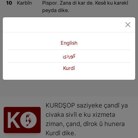
10
Karbîn
Pispor. Zana di kar de. Kesê ku karekî
peyda dike.
1
2
3
Paşî
»
English
كوردی
Kurdî
KURDŞOP saziyeke çandî ya
civaka sivîl e ku xizmeta
ziman, çand, dîrok û hunera
Kurdî dike.