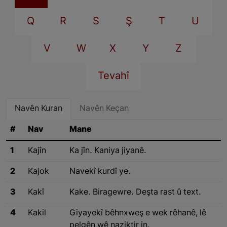
Q
R
S
Ş
T
U
V
W
X
Y
Z
Tevahî
Navên Kuran
Navên Keçan
#
Nav
Mane
1
Kajîn
Ka jîn. Kaniya jiyanê.
2
Kajok
Navekî kurdî ye.
3
Kakî
Kake. Biragewre. Deşta rast û text.
4
Kakil
Giyayekî bêhnxweş e wek rêhanê, lê
pelgên wê naziktir in.