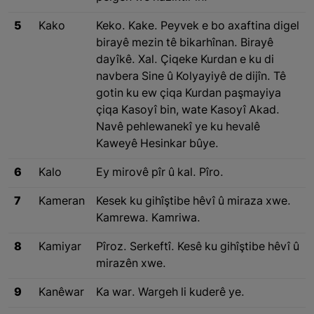
5
Kako
Keko. Kake. Peyvek e bo axaftina digel
birayê mezin tê bikarhînan. Birayê
dayîkê. Xal. Çiqeke Kurdan e ku di
navbera Sine û Kolyayiyê de dijîn. Tê
gotin ku ew çiqa Kurdan paşmayiya
çiqa Kasoyî bin, wate Kasoyî Akad.
Navê pehlewanekî ye ku hevalê
Kaweyê Hesinkar bûye.
6
Kalo
Ey mirovê pîr û kal. Pîro.
7
Kameran
Kesek ku gihîştibe hêvî û miraza xwe.
Kamrewa. Kamriwa.
8
Kamiyar
Pîroz. Serkeftî. Kesê ku gihîştibe hêvî û
mirazên xwe.
9
Kanêwar
Ka war. Wargeh li kuderê ye.