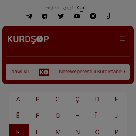
English
كوردی
Kurdî
ça dawî kir
Neteweperestî li Kurdistanê: Kurteya
A
B
C
Ç
D
E
Ê
F
G
H
Î
J
K
L
M
N
O
P