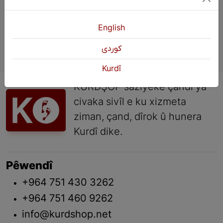
English
كوردی
Kurdî
KURDŞOP saziyeke çandî ya
civaka sivîl e ku xizmeta
ziman, çand, dîrok û hunera
Kurdî dike.
Pêwendî
+964 751 430 3262
+964 751 460 9262
info@kurdshop.net