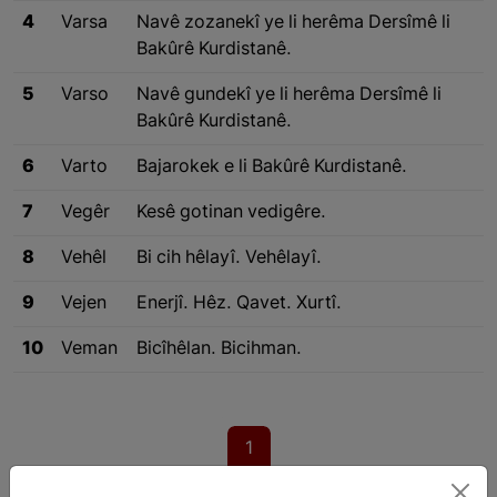
4
Varsa
Navê zozanekî ye li herêma Dersîmê li
Bakûrê Kurdistanê.
5
Varso
Navê gundekî ye li herêma Dersîmê li
Bakûrê Kurdistanê.
6
Varto
Bajarokek e li Bakûrê Kurdistanê.
7
Vegêr
Kesê gotinan vedigêre.
8
Vehêl
Bi cih hêlayî. Vehêlayî.
9
Vejen
Enerjî. Hêz. Qavet. Xurtî.
10
Veman
Bicîhêlan. Bicihman.
1