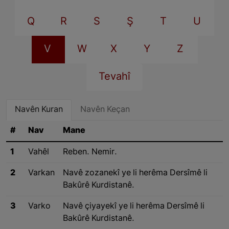
Q
R
S
Ş
T
U
V
W
X
Y
Z
Tevahî
Navên Kuran
Navên Keçan
#
Nav
Mane
1
Vahêl
Reben. Nemir.
2
Varkan
Navê zozanekî ye li herêma Dersîmê li
Bakûrê Kurdistanê.
3
Varko
Navê çiyayekî ye li herêma Dersîmê li
Bakûrê Kurdistanê.