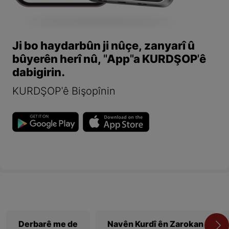
Ji bo haydarbûn ji nûçe, zanyarî û
bûyerên herî nû, "App"a KURDŞOP'ê
dabigirin.
KURDŞOP'ê Bişopînin
Derbarê me de
Navên Kurdî ên Zarokan