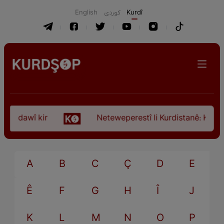
English
كوردی
Kurdî
ça dawî kir
Neteweperestî li Kurdistanê: Kurteya
A
B
C
Ç
D
E
Ê
F
G
H
Î
J
K
L
M
N
O
P