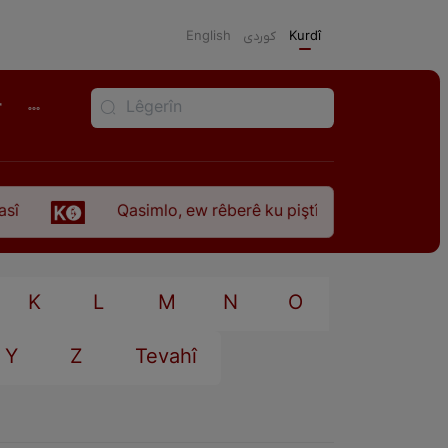
English
كوردی
Kurdî
r
Qasimlo, ew rêberê ku piştî 35 sal ji şehîdbûna w
K
L
M
N
O
Y
Z
Tevahî