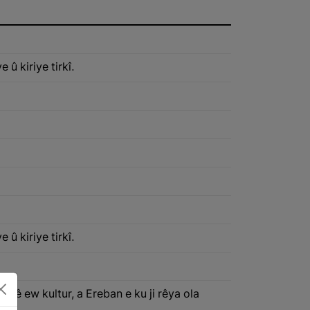
û kiriye tirkî.
û kiriye tirkî.
Lê ew kultur, a Ereban e ku ji rêya ola