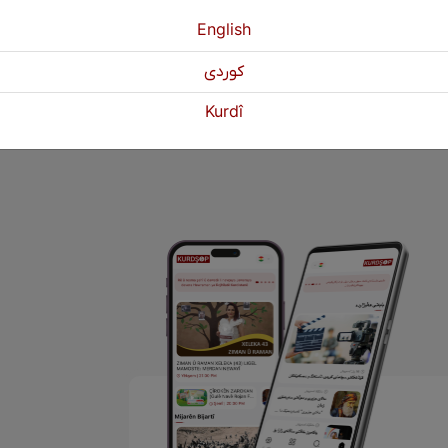
 kurdewarî.
English
كوردی
1
2
3
Paşî
»
Kurdî