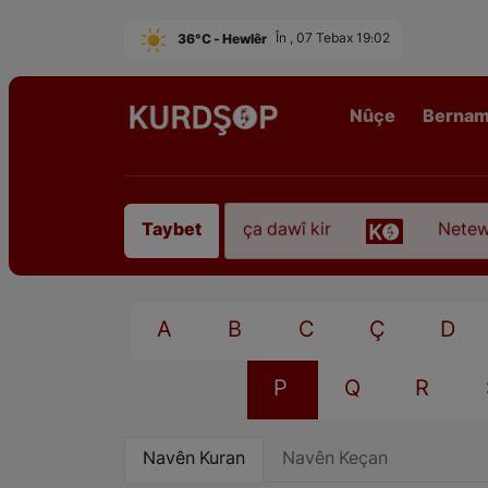
36°C - Hewlêr
În , 07 Tebax 19:02
Nûçe
Berna
ezkirî “Qadirê Sofyanî” koça dawî kir
Neteweper
Taybet
A
B
C
Ç
D
P
Q
R
Navên Kuran
Navên Keçan