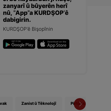
zanyarî û bûyerên herî
nû, "App"a KURDŞOP'ê
dabigirin.
KURDŞOP'ê Bişopînin
ivak
Zanist û Têknolojî
Pirtûkxane
Vî