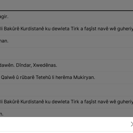
gir.
i Bakûrê Kurdistanê ku dewleta Tirk a faşîst navê wê guheriye 
man.
awên. Dîndar, Xwedênas.
 Qalwê û rûbarê Tetehû li herêma Mukiryan.
i Bakûrê Kurdistanê ku dewleta Tirk a faşîst navê wê guheriye 
n.
 serçavê xwe pê dipeçêvin bona ku mêr serçavê wan nebînin. 