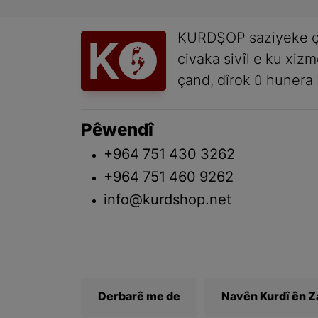
KURDŞOP saziyeke ç
civaka sivîl e ku xiz
çand, dîrok û hunera 
Pêwendî
+964 751 430 3262
+964 751 460 9262
info@kurdshop.net
Derbarê me de
Navên Kurdî ên 