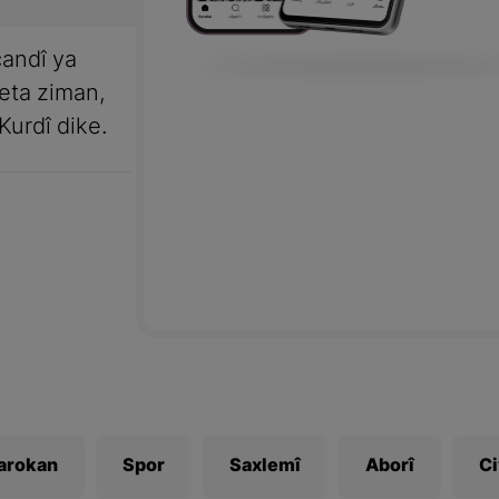
andî ya
meta ziman,
Kurdî dike.
Zarokan
Spor
Saxlemî
Aborî
C