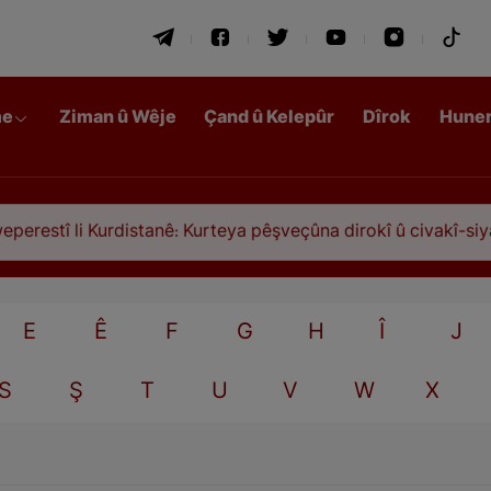
me
Ziman û Wêje
Çand û Kelepûr
Dîrok
Hune
estî li Kurdistanê: Kurteya pêşveçûna dirokî û civakî-siyasî
E
Ê
F
G
H
Î
J
S
Ş
T
U
V
W
X