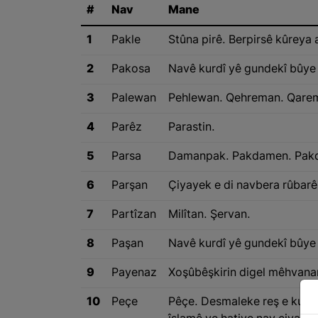
#
Nav
Mane
1
Pakle
Stûna pirê. Berpirsê kûreya a
2
Pakosa
Navê kurdî yê gundekî bûye l
3
Palewan
Pehlewan. Qehreman. Qare
4
Parêz
Parastin.
5
Parsa
Damanpak. Pakdamen. Pakd
6
Parşan
Çiyayek e di navbera rûbarê
7
Partîzan
Milîtan. Şervan.
8
Paşan
Navê kurdî yê gundekî bûye l
9
Payenaz
Xoşûbêşkirin digel mêhvana
10
Peçe
Pêçe. Desmaleke reş e ku jin