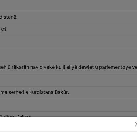
distanê.
ştî.
h û rêkarên nav civakê ku ji aliyê dewlet û parlementoyê ve 
rêma serhed a Kurdistana Bakûr.
irîkar. Arîkar.
girtî. Firar. Kesê serê xwe hilgirtibe û li çol û çiya ketibe.