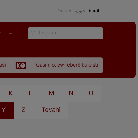
English
كوردی
Kurdî
r
Qasimlo, ew rêberê ku piştî 35 sal ji şehîdbûna wî
K
L
M
N
O
Y
Z
Tevahî