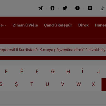
me
Ziman û Wêje
Çand û Kelepûr
Dîrok
Hune
estî li Kurdistanê: Kurteya pêşveçûna dirokî û civakî-siyasî
E
Ê
F
G
H
Î
J
S
Ş
T
U
V
W
X