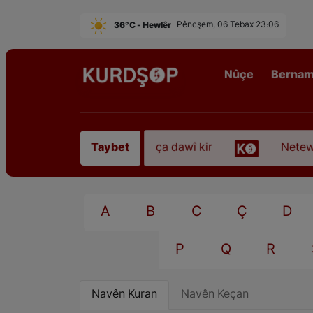
36°C - Hewlêr
Pêncşem, 06 Tebax 23:06
Nûçe
Berna
ezkirî “Qadirê Sofyanî” koça dawî kir
Neteweper
Taybet
A
B
C
Ç
D
P
Q
R
Navên Kuran
Navên Keçan