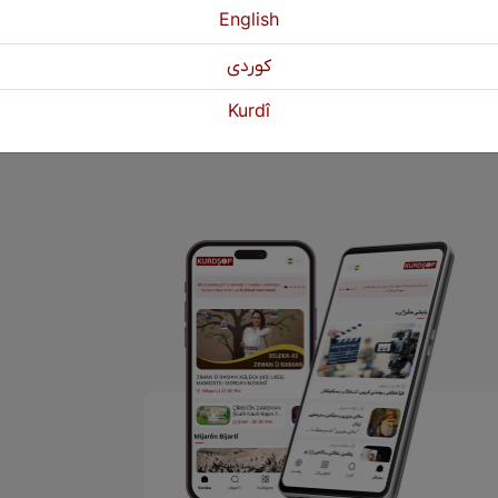
English
كوردی
1
2
Paşî
Kurdî