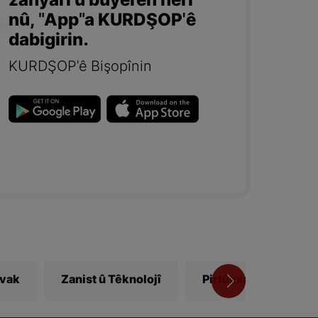
zanyarî û bûyerên herî
nû, "App"a KURDŞOP'ê
dabigirin.
KURDŞOP'ê Bişopînin
ivak
Zanist û Têknolojî
Pirtûkxane
Vî