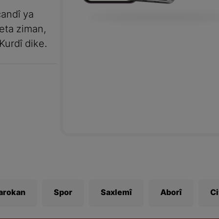
andî ya
meta ziman,
Kurdî dike.
Zarokan
Spor
Saxlemî
Aborî
C