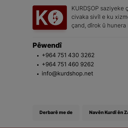
KURDŞOP saziyeke ç
civaka sivîl e ku xiz
çand, dîrok û hunera 
Pêwendî
+964 751 430 3262
+964 751 460 9262
info@kurdshop.net
Derbarê me de
Navên Kurdî ên 