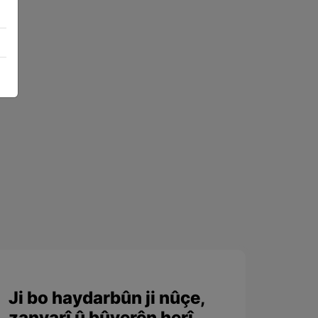
Ji bo haydarbûn ji nûçe,