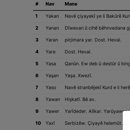
#
Nav
Mane
1
Yakan
Navê çiyayekî ye li Bakûrê Kur
2
Yanan
Dîwexan û cihê bêhnvedana gi
3
Yaran
pirjimara yar. Dost. Heval.
4
Yare
Dost. Heval.
5
Yasa
Qanûn. Ew deb û destûr û binge
6
Yaşan
Yaşa. Xwezî.
7
Yaso
Navê stranbêjekî Kurd e li he
8
Yawan
Hişkatî. Bê av.
9
Yawer
Yarîdeder. Alîkar. Yarûyawer. B
10
Yaxî
Serbizêw. Çiyayê helemût. Girev