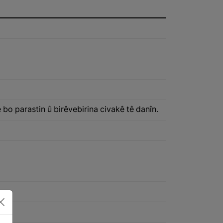
bo parastin û birêvebirina civakê tê danîn.