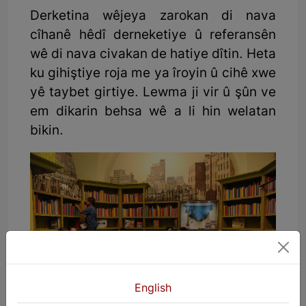
Derketina wêjeya zarokan di nava
cîhanê hêdî derneketiye û referansên
wê di nava civakan de hatiye dîtin. Heta
ku gihiştiye roja me ya îroyin û cihê xwe
yê taybet girtiye. Lewma ji vir û şûn ve
em dikarin behsa wê a li hin welatan
bikin.
English