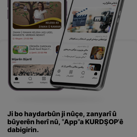
Ji bo haydarbûn ji nûçe, zanyarî û
bûyerên herî nû, "App"a KURDŞOP'ê
dabigirin.