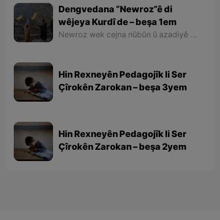
Dengvedana “Newroz”ê di
wêjeya Kurdî de – beşa 1em
Newroz wek cejna nûbûn û azadiyê di wêjeya Kurdî de û li cem helbestvan û nivîskarên Kurd, hertim girîngiya xwe hebûye. Helbestvan û nivîskarên Kurd di helbest û nivîsên xwe de Newroz wek bedewiyek, dergeheke azadiyê û sembola rizgariya netewî bi kar anîne. Ev mijare jî vedigere bo girêdana înkarkirî ya Kurd û Kurdistanê bi Newrozê re.
Hin Rexneyên Pedagojîk li Ser
Çîrokên Zarokan – beşa 3yem
Hin Rexneyên Pedagojîk li Ser
Çîrokên Zarokan – beşa 2yem