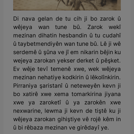
Di nava gelan de tu cih ji bo zarok û
wêjeya wan tune bû. Zarok wekî
mezinan dihatin hesbandin û tu cudahî
û taybetmendiyên wan tune bû. Lê ji wê
serdemê û şûna ve jî em nikarin bêjin ku
wejeya zarokan yekser derket û pêşket.
Ev wêje tevî temenê xwe, wek wêjeya
mezinan nehatiye kodkirin û lêkolînkirin.
Pirraniya şaristanî û neteweyên kevn ji
bo xatirê xwe xema tomarkirina jiyana
xwe ya zaroketî û ya zarokên xwe
nexwarine, lewma ji kevn de tiştê ku ji
wêjeya zarokan gihiştiye vê rojê kêm in
û bi rêbaza mezinan ve girêdayî ye.