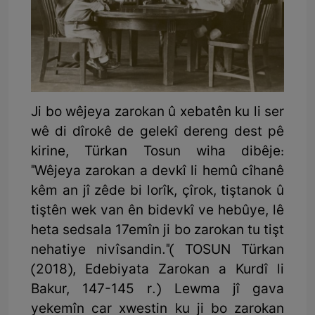
Ji bo wêjeya zarokan û xebatên ku li ser
wê di dîrokê de gelekî dereng dest pê
kirine, Türkan Tosun wiha dibêje:
"Wêjeya zarokan a devkî li hemû cîhanê
kêm an jî zêde bi lorîk, çîrok, tiştanok û
tiştên wek van ên bidevkî ve hebûye, lê
heta sedsala 17emîn ji bo zarokan tu tişt
nehatiye nivîsandin."( TOSUN Türkan
(2018), Edebiyata Zarokan a Kurdî li
Bakur, 147-145 r.) Lewma jî gava
yekemîn car xwestin ku ji bo zarokan