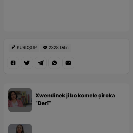
KURDŞOP
2328 Dîtin
Xwendinek ji bo komele çîroka
“Derî”