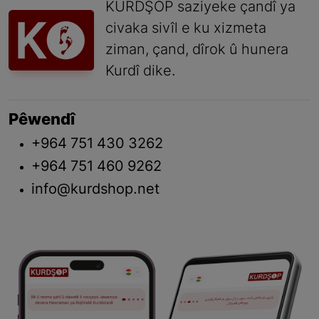
KURDŞOP saziyeke çandî ya
civaka sivîl e ku xizmeta
ziman, çand, dîrok û hunera
Kurdî dike.
Pêwendî
+964 751 430 3262
+964 751 460 9262
info@kurdshop.net