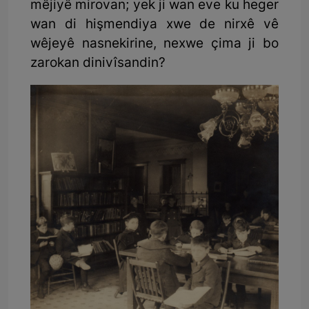
mêjiyê mirovan; yek ji wan eve ku heger
wan di hişmendiya xwe de nirxê vê
wêjeyê nasnekirine, nexwe çima ji bo
zarokan dinivîsandin?