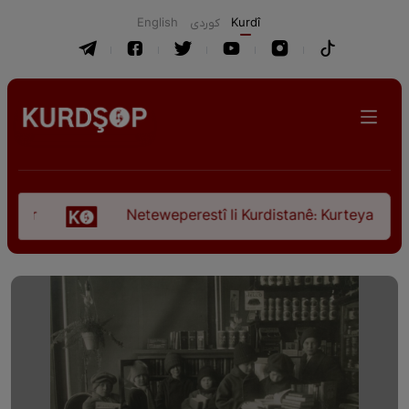
English
كوردی
Kurdî
Neteweperestî li Kurdistanê: Kurteya pêşveçûna di