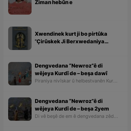
Ziman hebûn e
Xwendinek kurt ji bo pirtûka
''Çirûskek Ji Berxwedaniya
Kobaniyê''
Dengvedana “Newroz”ê di
wêjeya Kurdî de – beşa dawî
Piraniya nivîskar û helbestvanên Kurd di helbest û deqên xwe de behsa Newrozê kirine ku ji ber nebûna derfetê em ê tenê îşareyê bi çend mînak ji helbestên wan bikin. Di dawiyê de ez dixwazim bibêjim ku helbestvanên wek “Muxlîs, Ewnî, Hejar, Zarî, Elî Heseniyanî, Jîla Huseynî, Mihemed Salih Dîlan, Esîrî, Nasir Axabira, Celal Melekşa, Şêrko Bêkes û Ebdulah Paşêw” û hwd, di çend helbestên xwe de behsa Newrozê kirine û bal kişandine ser Kurdistanîbûna Newrozê.
Dengvedana “Newroz”ê di
wêjeya Kurdî de – beşa 2yem
Di vê beşê de em ê dengvedana zêdetir a Newrozê di helbest û deqên Kurdî de rabixine ber çavan. Herwisa pêwîst e em îşare bi wê yekê jî bikin ku tevî wê ku em di vê gotarê de dengvedana “Newroz”ê di edebiyata Kurdî de dibînin, em ê hin nivîskar û helbestvanên xwe binêrin ku mixabin navê hin ji wan hatiye jibîrkirin.