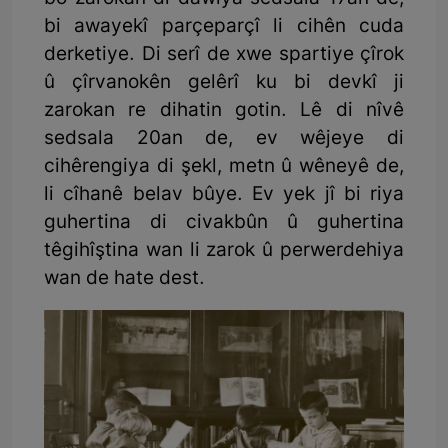
bi awayekî parçeparçî li cihên cuda
derketiye. Di serî de xwe spartiye çîrok
û çîrvanokên gelêrî ku bi devkî ji
zarokan re dihatin gotin. Lê di nîvê
sedsala 20an de, ev wêjeye di
cihêrengiya di şekl, metn û wêneyê de,
li cîhanê belav bûye. Ev yek jî bi riya
guhertina di civakbûn û guhertina
têgihîştina wan li zarok û perwerdehiya
wan de hate dest.