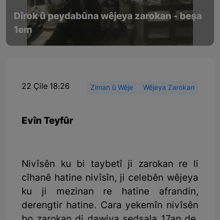
Dîrok û peydabûna wêjeya zarokan - beşa
1em
22 Çile 18:26
Ziman û Wêje
Wêjeya Zarokan
Evîn Teyfûr
Nivîsên ku bi taybetî ji zarokan re li
cîhanê hatine nivîsîn, ji celebên wêjeya
ku ji mezinan re hatine afrandin,
derengtir hatine. Cara yekemîn nivîsên
bo zarokan di dawiya sedsala 17an de,