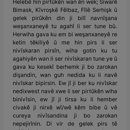
Helebê hin pirtûkên wan ên wek; Siwarê
Bimask, Kîvroşkê Fêlbaz, Fîlê Serhişk û
gelek pirûkên din ji bilî navnîşana
weşanxaneyê tu agahî li ser tune bû.
Herwiha gava ku em bi weşanxaneyê re
ketin têkiliyê û me hin pirs li ser
nivîskaran pirsîn, wiha gotin ku tu
agahiyên wan li ser nivîskaran tune ye û
gava ku kesekî berhemk ji bo zarokan
dişandin, wan guh nedida ku li navê
nivîskar bipirsin. Ew jî ji ber ku nivîskar
nedixwest navê xwe li ser pirtûkên wiha
binivîsin, ew jî ji tirsa ku li hember
civakê ji nirxê wî/wê kêm bibe û vê
cureya nivîsandina ji bo zarokan
nepejirînin. Di vir de gelek pirs tê