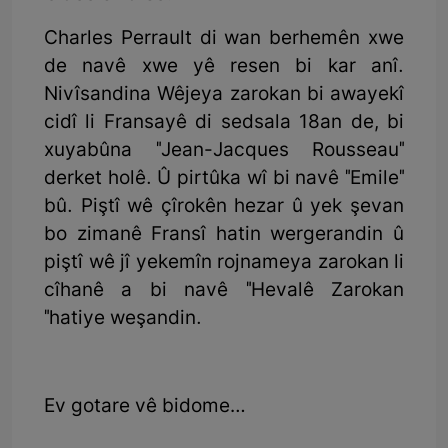
Charles Perrault di wan berhemên xwe
de navê xwe yê resen bi kar anî.
Nivîsandina Wêjeya zarokan bi awayekî
cidî li Fransayê di sedsala 18an de, bi
xuyabûna "Jean-Jacques Rousseau"
derket holê. Û pirtûka wî bi navê "Emile"
bû. Piştî wê çîrokên hezar û yek şevan
bo zimanê Fransî hatin wergerandin û
piştî wê jî yekemîn rojnameya zarokan li
cîhanê a bi navê "Hevalê Zarokan
"hatiye weşandin.
Ev gotare vê bidome…