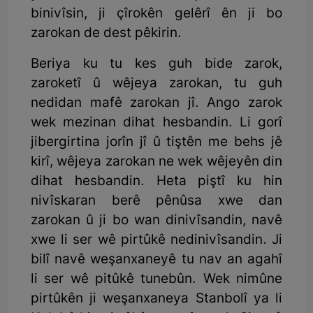
binivîsin, ji çîrokên gelêrî ên ji bo
zarokan de dest pêkirin.
Beriya ku tu kes guh bide zarok,
zaroketî û wêjeya zarokan, tu guh
nedidan mafê zarokan jî. Ango zarok
wek mezinan dihat hesbandin. Li gorî
jibergirtina jorîn jî û tiştên me behs jê
kirî, wêjeya zarokan ne wek wêjeyên din
dihat hesbandin. Heta piştî ku hin
nivîskaran berê pênûsa xwe dan
zarokan û ji bo wan dinivîsandin, navê
xwe li ser wê pirtûkê nedinivîsandin. Ji
bilî navê weşanxaneyê tu nav an agahî
li ser wê pitûkê tunebûn. Wek nimûne
pirtûkên ji weşanxaneya Stanbolî ya li