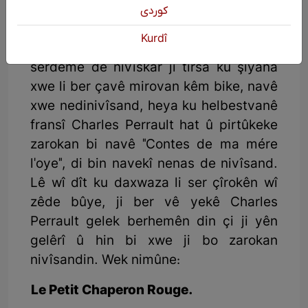
كوردی
Li Fransayê di serdema nûjen de, di
Kurdî
sedsala 17an de dest pê kir. Di wê
serdemê de nivîskar ji tirsa ku şiyana
xwe li ber çavê mirovan kêm bike, navê
xwe nedinivîsand, heya ku helbestvanê
fransî Charles Perrault hat û pirtûkeke
zarokan bi navê "Contes de ma mére
l'oye", di bin navekî nenas de nivîsand.
Lê wî dît ku daxwaza li ser çîrokên wî
zêde bûye, ji ber vê yekê Charles
Perrault gelek berhemên din çi ji yên
gelêrî û hin bi xwe ji bo zarokan
nivîsandin. Wek nimûne:
Le Petit Chaperon Rouge.