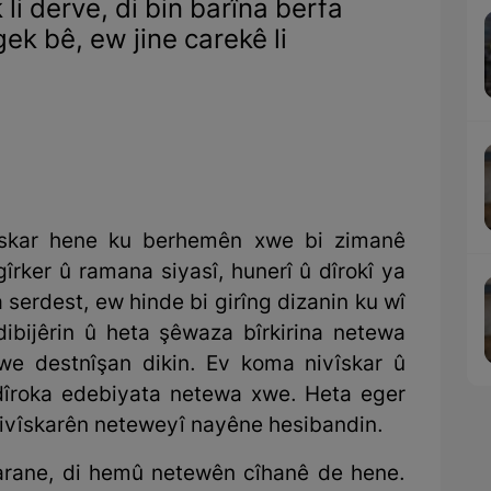
li derve, di bin barîna berfa
gek bê, ew jine carekê li
îskar hene ku berhemên xwe bi zimanê
gîrker û ramana siyasî, hunerî û dîrokî ya
serdest, ew hinde bi girîng dizanin ku wî
dibijêrin û heta şêwaza bîrkirina netewa
we destnîşan dikin. Ev koma nivîskar û
îroka edebiyata netewa xwe. Heta eger
nivîskarên neteweyî nayêne hesibandin.
arane, di hemû netewên cîhanê de hene.