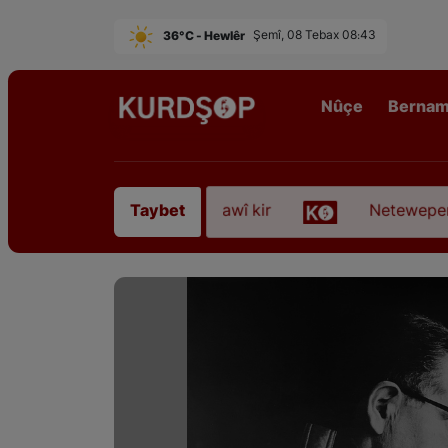
36°C - Hewlêr
Şemî, 08 Tebax 08:43
Nûçe
Berna
irê Sofyanî” koça dawî kir
Neteweperestî li Kur
Taybet