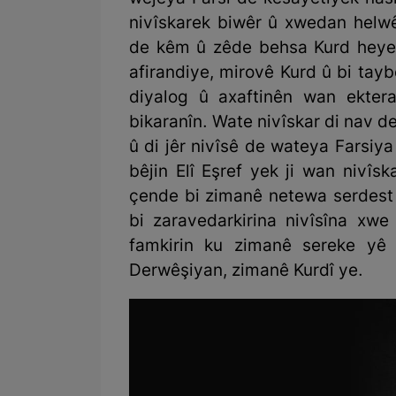
nivîskarek biwêr û xwedan helwê
de kêm û zêde behsa Kurd heye
afirandiye, mirovê Kurd û bi tay
diyalog û axaftinên wan ekter
bikaranîn. Wate nivîskar di nav d
û di jêr nivîsê de wateya Farsiya
bêjin Elî Eşref yek ji wan nivî
çende bi zimanê netewa serdest 
bi zaravedarkirina nivîsîna xwe
famkirin ku zimanê sereke yê 
Derwêşiyan, zimanê Kurdî ye.