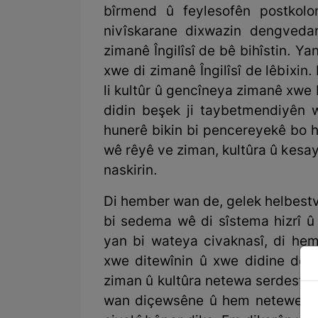
bîrmend û feylesofên postkolo
nivîskarane dixwazin dengved
zimanê Îngilîsî de bê bihîstin. Y
xwe di zimanê Îngilîsî de lêbixi
li kultûr û gencîneya zimanê xwe b
didin beşek ji taybetmendiyên 
hunerê bikin bi pencereyekê bo 
wê rêyê ve ziman, kultûra û kesa
naskirin.
Di hember wan de, gelek helbest
bi sedema wê di sîstema hizrî û
yan bi wateya civaknasî, di he
xwe ditewînin û xwe didine dest
ziman û kultûra netewa serdest. 
wan diçewsêne û hem neteweya 