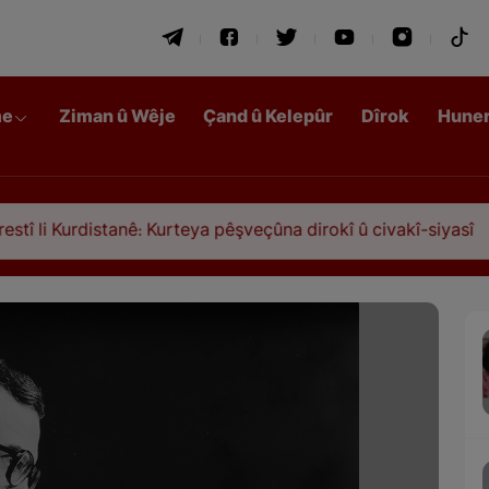
me
Ziman û Wêje
Çand û Kelepûr
Dîrok
Hune
distanê: Kurteya pêşveçûna dirokî û civakî-siyasî