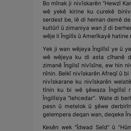
Bo mînak ji nivîskarên “Hewzî Kara
wê yekê kirine ku curekê bini
serdest be, lê di heman demê de
kultûrî û zimaniya wan jî di ber
wêje li Îngilîs û Amerîkayê hatine 
Yek ji wan wêjeya Îngilîsî ye û ye
wê wêjeya ku di asta cîhanê de
zimanê Îngilsî nivîsîne, ew hin ni
nînin. Belkî nivîskarên Afreqî û b
nivîskarane ku nivîskarên welatên
tînin ku bi wê şêwaza Îngilîsî 
Îngilîsiya “lehcedar”. Wate di 
pesn û metelok û şêwe derbirîn
gelempera deqan wan, deqeke Îngi
Kesên wek “Îdwad Seîd” û “Hûm