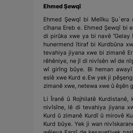
Ehmed Şewqî
Ehmed Şewqî bi Melîku Şu`era na
cîhana Ereb e. Ehmed Şewqî bi es
di pirûka xwe ya bi navê "Gelay 
hunermend îtiraf bi Kurdbûna x
tevahiya jiyana xwe bi zimanê Ere
rêhêniye, ne jî di nivîsên wî de 
wî girîng bûye. Bi heman awayî 
eslê xwe Kurd e. Ew yek ji pêşengê
zimanê xwe, netewa xwe û êşên g
Li Îranê û Rojhilatê Kurdistanê
nivîsîne, lê di tevahiya jiyan
Kurd û zimanê Kurdî û mirovê Kur
Kurd bûye. Yek ji wan nivîskaran
wêjeya Farsî de kesayetiyek nask