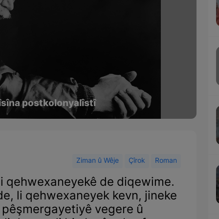
îsîna postkolonyalîstî
Ziman û Wêje
Çîrok
Roman
di qehwexaneyekê de diqewime.
 de, li qehwexaneyek kevn, jineke
ji pêşmergayetiyê vegere û