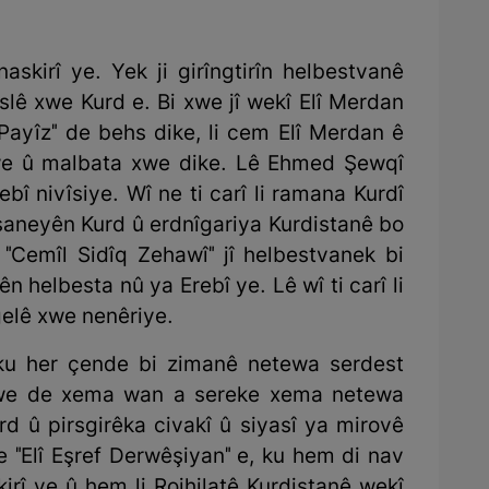
skirî ye. Yek ji girîngtirîn helbestvanê
lê xwe Kurd e. Bi xwe jî wekî Elî Merdan
Payîz" de behs dike, li cem Elî Merdan ê
we û malbata xwe dike. Lê Ehmed Şewqî
bî nivîsiye. Wî ne ti carî li ramana Kurdî
nîşaneyên Kurd û erdnîgariya Kurdistanê bo
"Cemîl Sidîq Zehawî" jî helbestvanek bi
n helbesta nû ya Erebî ye. Lê wî ti carî li
elê xwe nenêriye.
, ku her çende bi zimanê netewa serdest
a xwe de xema wan a sereke xema netewa
d û pirsgirêka civakî û siyasî ya mirovê
e "Elî Eşref Derwêşiyan" e, ku hem di nav
irî ye û hem li Rojhilatê Kurdistanê wekî