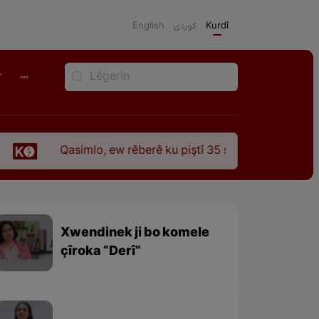
English
كوردی
Kurdî
r
Qasimlo, ew rêberê ku piştî 35 sal ji şehîdbûna wî hê jî rêba
Xwendinek ji bo komele
çîroka “Derî”