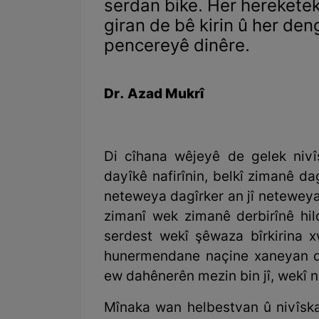
serdan bike. Her hereketek 
giran de bê kirin û her den
pencereyê dinêre.
Dr. Azad Mukrî
Di cîhana wêjeyê de gelek niv
dayîkê nafirînin, belkî zimanê da
neteweya dagîrker an jî neteweya 
zimanî wek zimanê derbirînê hil
serdest wekî şêwaza bîrkirina x
hunermendane naçine xaneyan d
ew dahênerên mezin bin jî, wekî 
Mînaka wan helbestvan û nivîsk