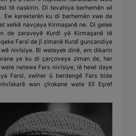
st tê naskirin. Di tevahiya berhemên wî
. Ew karekterên ku di berhemên xwe de
bet xelkê navçeya Kirmaşanê ne. Di gelek
an de zaraveyê Kurdî yê Kirmaşanê tê
eqeke Farsî de jî zimanê Kurdî guncandiye
 wê nivîsiye. Bi wateyek dinê, em dikarin
skarane ye ku di çarçoveya ziman de, her
wate netewa Fars nivîsiye, lê hewl daye
 ya Farsî, xwîner û berdengê Fars bide
nivîskarê wan çîrokane wate Elî Eşref