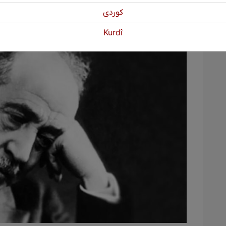
ek mînaka ew hunermendên di cîhana Ereb
كوردی
Kurdî