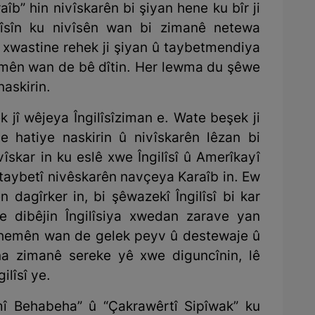
îb” hin nivîskarên bi şiyan hene ku bîr ji
vîsîn ku nivîsên wan bi zimanê netewa
 xwastine rehek ji şiyan û taybetmendiya
hemên wan de bê dîtin. Her lewma du şêwe
naskirin.
k jî wêjeya Îngilîsîziman e. Wate beşek ji
 hatiye naskirin û nivîskarên lêzan bi
vîskar in ku eslê xwe Îngilîsî û Amerîkayî
i taybetî nivêskarên navçeya Karaîb in. Ew
 dagîrker in, bi şêwazekî Îngilîsî bi kar
re dibêjin Îngilîsiya xwedan zarave yan
berhemên wan de gelek peyv û destewaje û
a zimanê sereke yê xwe diguncînin, lê
lîsî ye.
î Behabeha” û “Çakrawêrtî Sipîwak” ku