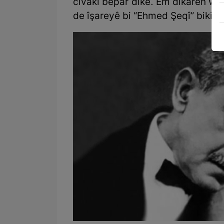
civakî bêpar dike. Em dikarên w
de îşareyê bi “Ehmed Şeqî” bikin.