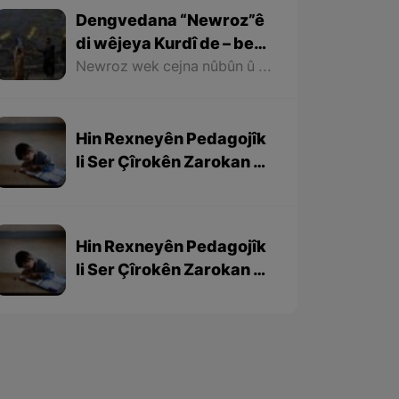
Dengvedana “Newroz”ê
di wêjeya Kurdî de – beşa
1em
Newroz wek cejna nûbûn û azadiyê di wêjeya Kurdî de û li cem helbestvan û nivîskarên Kurd, hertim girîngiya xwe hebûye. Helbestvan û nivîskarên Kurd di helbest û nivîsên xwe de Newroz wek bedewiyek, dergeheke azadiyê û sembola rizgariya netewî bi kar anîne. Ev mijare jî vedigere bo girêdana înkarkirî ya Kurd û Kurdistanê bi Newrozê re.
Hin Rexneyên Pedagojîk
li Ser Çîrokên Zarokan –
beşa 3yem
Hin Rexneyên Pedagojîk
li Ser Çîrokên Zarokan –
beşa 2yem