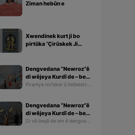
Ziman hebûn e
Xwendinek kurt ji bo
pirtûka ''Çirûskek Ji
Berxwedaniya
Kobaniyê''
Dengvedana “Newroz”ê
di wêjeya Kurdî de – beşa
dawî
Piraniya nivîskar û helbestvanên Kurd di helbest û deqên xwe de behsa Newrozê kirine ku ji ber nebûna derfetê em ê tenê îşareyê bi çend mînak ji helbestên wan bikin. Di dawiyê de ez dixwazim bibêjim ku helbestvanên wek “Muxlîs, Ewnî, Hejar, Zarî, Elî Heseniyanî, Jîla Huseynî, Mihemed Salih Dîlan, Esîrî, Nasir Axabira, Celal Melekşa, Şêrko Bêkes û Ebdulah Paşêw” û hwd, di çend helbestên xwe de behsa Newrozê kirine û bal kişandine ser Kurdistanîbûna Newrozê.
Dengvedana “Newroz”ê
di wêjeya Kurdî de – beşa
2yem
Di vê beşê de em ê dengvedana zêdetir a Newrozê di helbest û deqên Kurdî de rabixine ber çavan. Herwisa pêwîst e em îşare bi wê yekê jî bikin ku tevî wê ku em di vê gotarê de dengvedana “Newroz”ê di edebiyata Kurdî de dibînin, em ê hin nivîskar û helbestvanên xwe binêrin ku mixabin navê hin ji wan hatiye jibîrkirin.