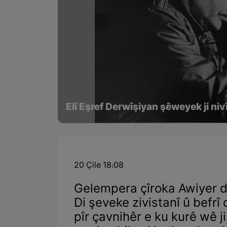
Elî Eşref Derwîşiyan şêweyek ji niv
20 Çile 18:08
Gelempera çîroka Awiyer 
Di şeveke zivistanî û befrî
pîr çavnihêr e ku kurê wê 