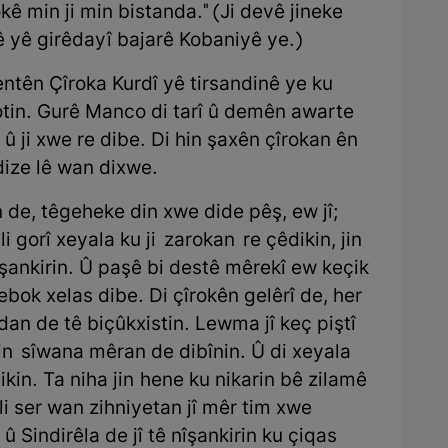
ê min ji min bistanda." (Ji devê jineke
ê yê girêdayî bajarê Kobaniyê ye.)
ntên Çîroka Kurdî yê tirsandinê ye ku
gotin. Gurê Manco di tarî û demên awarte
û ji xwe re dibe. Di hin şaxên çîrokan ên
ize lê wan dixwe.
n de, têgeheke din xwe dide pêş, ew jî;
li gorî xeyala ku ji zarokan re çêdikin, jin
îşankirin. Û paşê bi destê mêrekî ew keçik
rhebok xelas dibe. Di çîrokên gelêrî de, her
dan de tê biçûkxistin. Lewma jî keç piştî
in sîwana mêran de dibînin. Û di xeyala
ikin. Ta niha jin hene ku nikarin bê zilamê
i ser wan zihniyetan jî mêr tim xwe
 û Sindirêla de jî tê nîşankirin ku çiqas