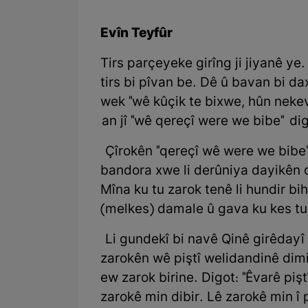
Evîn Teyfûr
Tirs parçeyeke girîng ji jiyanê ye
tirs bi pîvan be. Dê û bavan bi d
wek "wê kûçik te bixwe, hûn nek
an jî "wê qereçî were we bibe" dig
Çîrokên "qereçî wê were we bibe",
bandora xwe li derûniya dayikên d
Mîna ku tu zarok tenê li hundir bi
(melkes) damale û gava ku kes tu
Li gundekî bi navê Qinê girêdayî
zarokên wê piştî welidandinê dimi
ew zarok birine. Digot: "Êvarê piş
zarokê min dibir. Lê zarokê min î 