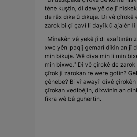
Di destpêka çîrokê de koma nîska
têne kuştin, di dawiyê de jî nîske
de rêx dike û dikuje. Di vê çîrok
zarok bi çi çavî li dayîk û ajalên 
Mînakên vê yekê jî di axaftinên 
xwe yên paqij gemarî dikin an jî d
min bikuje. Wê diya min li min bix
min bixwe." Di vê çîrokê de zarok
çîrok ji zarokan re were gotin? G
çênebe? Bi vî awayî divê çîrokên b
çîrokan vedibêjin, dixwînin an din
fikra wê bê guhertin.