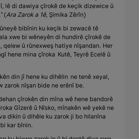
jî, lê di dawiya çîrokê de keçik dizewice û
" (
Ara Zarok a 1ê
, Şimika Zêrîn)
ûneyê bibînin ku keçik bi zewacê tê
bala xwe bi wêneyên di hundirê çîrokê de
êj, qelew û rûnexweş hatiye nîşandan. Her
engî hene mina çîroka Kutê, Teyrê Ecelê û
rokên din jî hene ku dihêlin ne tenê xeyal,
w zarok nîşan bide ne erênî be.
i dehan çîrokên din mîna wê hene bandorê
Çîroka Gîzerê û Nîsko, mînakên wê yekê ne
a dikin û dihêle ku zarok ji bo hilanîna
bi kar bînin.