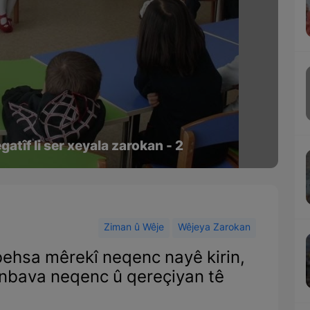
gatîf li ser xeyala zarokan - 2
Ziman û Wêje
Wêjeya Zarokan
 behsa mêrekî neqenc nayê kirin,
jinbava neqenc û qereçiyan tê
.