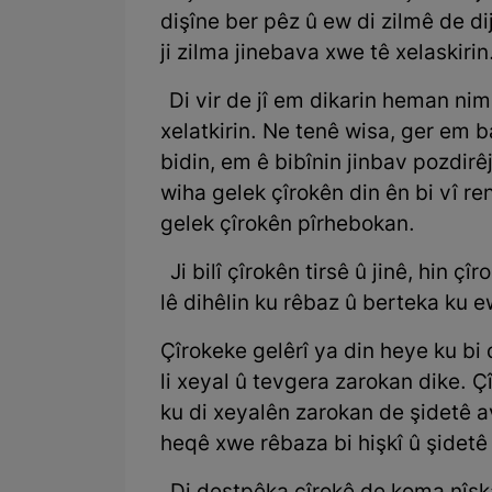
dişîne ber pêz û ew di zilmê de di
ji zilma jinebava xwe tê xelaskirin.
Di vir de jî em dikarin heman nim
xelatkirin. Ne tenê wisa, ger em 
bidin, em ê bibînin jinbav pozdir
wiha gelek çîrokên din ên bi vî r
gelek çîrokên pîrhebokan.
Ji bilî çîrokên tirsê û jinê, hin çî
lê dihêlin ku rêbaz û berteka ku e
Çîrokeke gelêrî ya din heye ku b
li xeyal û tevgera zarokan dike. 
ku di xeyalên zarokan de şidetê av
heqê xwe rêbaza bi hişkî û şidetê 