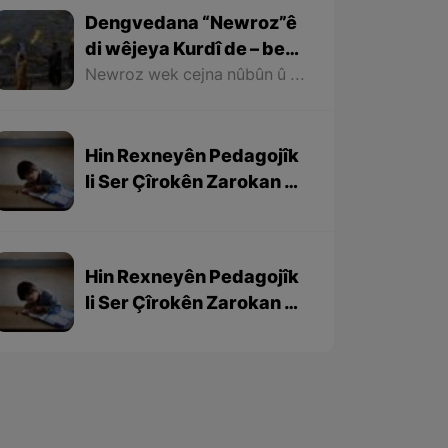
Dengvedana “Newroz”ê
di wêjeya Kurdî de – beşa
1em
Newroz wek cejna nûbûn û azadiyê di wêjeya Kurdî de û li cem helbestvan û nivîskarên Kurd, hertim girîngiya xwe hebûye. Helbestvan û nivîskarên Kurd di helbest û nivîsên xwe de Newroz wek bedewiyek, dergeheke azadiyê û sembola rizgariya netewî bi kar anîne. Ev mijare jî vedigere bo girêdana înkarkirî ya Kurd û Kurdistanê bi Newrozê re.
Hin Rexneyên Pedagojîk
li Ser Çîrokên Zarokan –
beşa 3yem
Hin Rexneyên Pedagojîk
li Ser Çîrokên Zarokan –
beşa 2yem