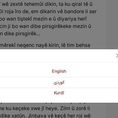
 wê zextê tehemûl dikin, ta ku qiral tê û
 roja îro de, em dikarin vê bandore li ser
o wan tiştekî mezin e û diyariya herî
cin ji bo wan dibe pirsgirêkeke mezin û
an dike pirsgirêk…
mêrekî neqenc nayê kirin, lê tim behsa
iyan tê kirin. Gelo ev yek ji çi tê?!... Ta
lanekê dibînin ji me be dê ew jin me
ma yekser em direvin yan kolana xwe
English
كوردی
rbasî nivîsê bûne em dikarin destnîşan
Kurdî
ehiskirin ku; "Bavê keçikê piştî mirina
a xwe bizewice lê piştî ku keçik qayil
e ku keçeke xwe jî heye. Zilm û zorê li
dike xatûn. Jinbava vê keçê her roj wê