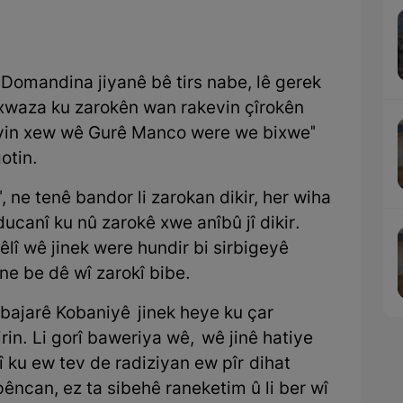
. Domandina jiyanê bê tirs nabe, lê gerek
axwaza ku zarokên wan rakevin çîrokên
evin xew wê Gurê Manco were we bixwe"
otin.
 ne tenê bandor li zarokan dikir, her wiha
ucanî ku nû zarokê xwe anîbû jî dikir.
hêlî wê jinek were hundir bi sirbigeyê
ne be dê wî zarokî bibe.
 bajarê Kobaniyê jinek heye ku çar
rin. Li gorî baweriya wê, wê jinê hatiye
tî ku ew tev de radiziyan ew pîr dihat
pêncan, ez ta sibehê raneketim û li ber wî