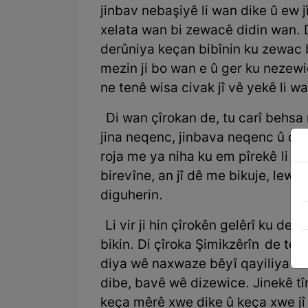
jinbav nebaşiyê li wan dike û ew jî
xelata wan bi zewacê didin wan. Di
derûniya keçan bibînin ku zewac b
mezin ji bo wan e û ger ku nezewi
ne tenê wisa civak jî vê yekê li w
Di wan çîrokan de, tu carî behsa 
jina neqenc, jinbava neqenc û qereç
roja me ya niha ku em pîrekê li ko
birevîne, an jî dê me bikuje, lew
diguherin.
Li vir ji hin çîrokên gelêrî ku de
bikin. Di çîroka Şimikzêrîn de tê b
diya wê naxwaze bêyî qayiliya keç
dibe, bavê wê dizewice. Jinekê tîn
keça mêrê xwe dike û keça xwe jî 