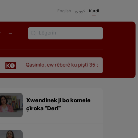
English
كوردی
Kurdî
r
Qasimlo, ew rêberê ku piştî 35 sal ji şehîdbûna wî hê jî rêba
Xwendinek ji bo komele
çîroka “Derî”