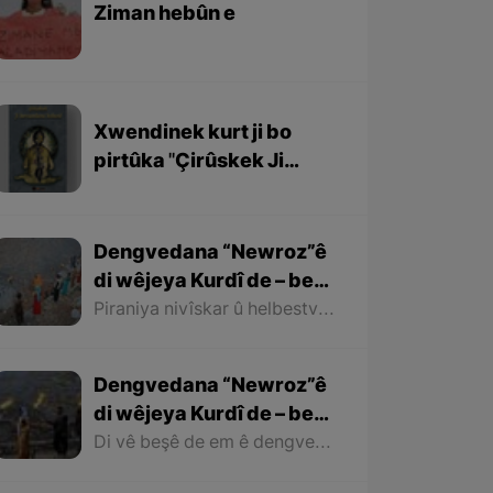
Ziman hebûn e
Xwendinek kurt ji bo
pirtûka ''Çirûskek Ji
Berxwedaniya
Kobaniyê''
Dengvedana “Newroz”ê
di wêjeya Kurdî de – beşa
dawî
Piraniya nivîskar û helbestvanên Kurd di helbest û deqên xwe de behsa Newrozê kirine ku ji ber nebûna derfetê em ê tenê îşareyê bi çend mînak ji helbestên wan bikin. Di dawiyê de ez dixwazim bibêjim ku helbestvanên wek “Muxlîs, Ewnî, Hejar, Zarî, Elî Heseniyanî, Jîla Huseynî, Mihemed Salih Dîlan, Esîrî, Nasir Axabira, Celal Melekşa, Şêrko Bêkes û Ebdulah Paşêw” û hwd, di çend helbestên xwe de behsa Newrozê kirine û bal kişandine ser Kurdistanîbûna Newrozê.
Dengvedana “Newroz”ê
di wêjeya Kurdî de – beşa
2yem
Di vê beşê de em ê dengvedana zêdetir a Newrozê di helbest û deqên Kurdî de rabixine ber çavan. Herwisa pêwîst e em îşare bi wê yekê jî bikin ku tevî wê ku em di vê gotarê de dengvedana “Newroz”ê di edebiyata Kurdî de dibînin, em ê hin nivîskar û helbestvanên xwe binêrin ku mixabin navê hin ji wan hatiye jibîrkirin.