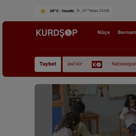
36°C - Hewlêr
În , 07 Tebax 22:09
Nûçe
Berna
irê Sofyanî” koça dawî kir
Neteweperestî li Kur
Taybet