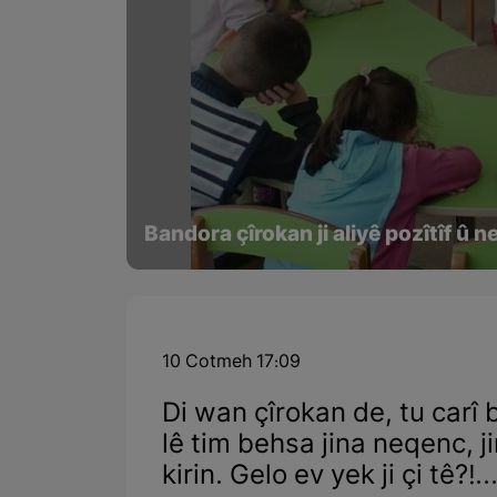
Bandora çîrokan ji aliyê pozîtîf û ne
10 Cotmeh 17:09
Di wan çîrokan de, tu carî
lê tim behsa jina neqenc, 
kirin. Gelo ev yek ji çi tê?!..