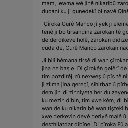
mam, lewma wê jinê nikaribû zarok
ducanî ku ji gunedekî bi navê Qin
Çîroka Gurê Manco jî yek ji eleme
tenê ji bo tirsandina zarokan tê 
de derdikeve holê, zarokan didize 
cuda de, Gurê Manco zarokan nad
Ji bilî hêmana tirsê di wan çîroka
jina ne baş e. Di çîrokên gelêrî de 
tim pozdirêj, rû nexweş û pîs tê n
ji zilma jina qereçî, sihirbaz û pî
dem jin di zihniyeta her du zayen
ku mezin dibin, tim xwe kêm, di b
wan de ku nikarin bê wan tiştekî b
xwe derkevin devê deriyê malê û l
desthilatdar dibîne. Di çîroka Fûla