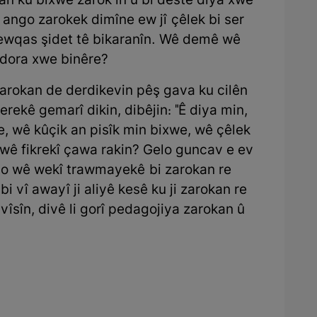
n ku bixwe zarok in û bi destê diya xwe
k ango zarokek dimîne ew jî çêlek bi ser
ê ewqas şidet tê bikaranîn. Wê demê wê
li dora xwe binêre?
zarokan de derdikevin pêş gava ku cilên
erekê gemarî dikin, dibêjin: "Ê diya min,
e, wê kûçik an pisîk min bixwe, wê çêlek
 wê fikrekî çawa rakin? Gelo guncav e ev
elo wê wekî trawmayekê bi zarokan re
i vî awayî ji aliyê kesê ku ji zarokan re
ivîsîn, divê li gorî pedagojiya zarokan û