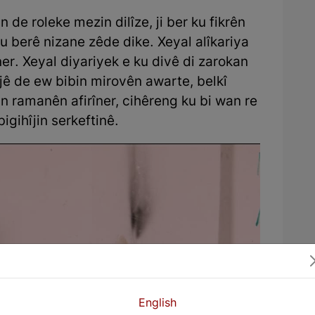
de roleke mezin dilîze, ji ber ku fikrên
u berê nizane zêde dike. Xeyal alîkariya
er. Xeyal diyariyek e ku divê di zarokan
jê de ew bibin mirovên awarte, belkî
 ramanên afirîner, cihêreng ku bi wan re
igihîjin serkeftinê.
English