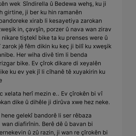
okên wek Sîndirella û Bedewa wehş, ku ji
 girtine, ji ber ku hin ramanên
 bandoreke xirab li kesayetiya zarokan
weşik in, çavşîn, porzer û nava wan zirav
nikare tiştekî bike ta ku prenses were û
zarok jê fêm dikin ku keç ji bilî ku xweşik
zanibe. Her wiha divê tim li benda
zgar bike. Ev çîrok dikare di xeyalên
ike ku ev yek jî li cîhanê tê xuyakirin ku
e
xelata herî mezin e.. Ev çîrokên bi vî
kan dike û dihêle ji dirûva xwe hez neke.
ok hene gelekî bandorê li ser rêbaza
l wan diafirînin. Berê dê û bavan bi
nekevin û zû razin, ji wan re çîrokên bi