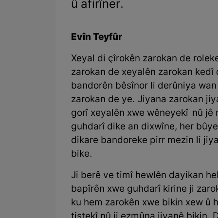
û afirîner.
Evîn Teyfûr
Xeyal di çîrokên zarokan de rolek
zarokan de xeyalên zarokan kedî d
bandorên bêsînor li derûniya wan
zarokan de ye. Jiyana zarokan jiya
gorî xeyalên xwe wêneyekî nû jê r
guhdarî dike an dixwîne, her bûye
dikare bandoreke pirr mezin li ji
bike.
Ji berê ve timî hewlên dayikan he
bapîrên xwe guhdarî kirine ji zaro
ku hem zarokên xwe bikin xew û he
tiştekî nû ji ezmûna jiyanê bikin. 