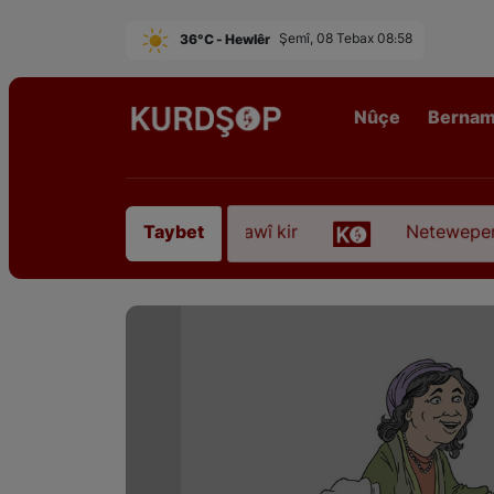
36°C - Hewlêr
Şemî, 08 Tebax 08:58
Nûçe
Berna
rê Sofyanî” koça dawî kir
Neteweperestî li Kurd
Taybet