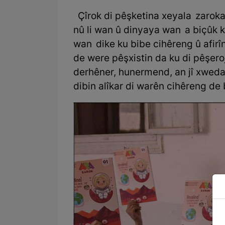
Çîrok di pêşketina xeyala zarokan 
nû li wan û dinyaya wan a biçûk k
wan dike ku bibe cihêreng û afirîn
de were pêşxistin da ku di pêşero
derhêner, hunermend, an jî xwedan
dibin alîkar di warên cihêreng de b