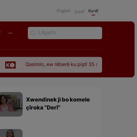
English
كوردی
Kurdî
r
Qasimlo, ew rêberê ku piştî 35 sal ji şehîdbûna wî hê jî rêbaz
Xwendinek ji bo komele
çîroka “Derî”