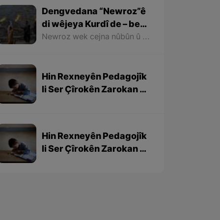
Dengvedana “Newroz”ê
di wêjeya Kurdî de – beşa
1em
Newroz wek cejna nûbûn û azadiyê di wêjeya Kurdî de û li cem helbestvan û nivîskarên Kurd, hertim girîngiya xwe hebûye. Helbestvan û nivîskarên Kurd di helbest û nivîsên xwe de Newroz wek bedewiyek, dergeheke azadiyê û sembola rizgariya netewî bi kar anîne. Ev mijare jî vedigere bo girêdana înkarkirî ya Kurd û Kurdistanê bi Newrozê re.
Hin Rexneyên Pedagojîk
li Ser Çîrokên Zarokan –
beşa 3yem
Hin Rexneyên Pedagojîk
li Ser Çîrokên Zarokan –
beşa 2yem