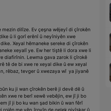
e mezin dilîze. Ev çeşna wêjeyî di çîrokên
ike û li gorî erênî û neyîniyên xwe
 dike. Xeyal hêmaneke sereke di çîrokên
neke xeyalî ye. Ew her tiştê li dora xwe li
e diafirînin. Lewma gava zarok li çîrokê
rê tê de bi xwe re xeyal dike û ew xeyal
yan, rêbaz, tevger û xwezaya wî ya jiyanê
bûn ku ji wan çîrokên berê ji devê dê û
kên xwe re berî xewê vebêjin, ew jî ji bo
m jî ji bo ku wan şad bikin û wan fêrî
Di rojên me yên îroyîn de gelek nivîskar û