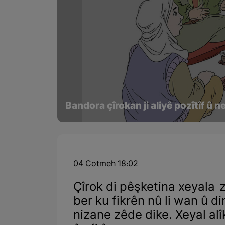
Bandora çîrokan ji aliyê pozîtîf û ne
04 Cotmeh 18:02
Çîrok di pêşketina xeyala z
ber ku fikrên nû li wan û 
nizane zêde dike. Xeyal al