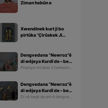
Ziman hebûn e
Xwendinek kurt ji bo
pirtûka ''Çirûskek Ji
Berxwedaniya
Kobaniyê''
Dengvedana “Newroz”ê
di wêjeya Kurdî de – beşa
dawî
Piraniya nivîskar û helbestvanên Kurd di helbest û deqên xwe de behsa Newrozê kirine ku ji ber nebûna derfetê em ê tenê îşareyê bi çend mînak ji helbestên wan bikin. Di dawiyê de ez dixwazim bibêjim ku helbestvanên wek “Muxlîs, Ewnî, Hejar, Zarî, Elî Heseniyanî, Jîla Huseynî, Mihemed Salih Dîlan, Esîrî, Nasir Axabira, Celal Melekşa, Şêrko Bêkes û Ebdulah Paşêw” û hwd, di çend helbestên xwe de behsa Newrozê kirine û bal kişandine ser Kurdistanîbûna Newrozê.
Dengvedana “Newroz”ê
di wêjeya Kurdî de – beşa
2yem
Di vê beşê de em ê dengvedana zêdetir a Newrozê di helbest û deqên Kurdî de rabixine ber çavan. Herwisa pêwîst e em îşare bi wê yekê jî bikin ku tevî wê ku em di vê gotarê de dengvedana “Newroz”ê di edebiyata Kurdî de dibînin, em ê hin nivîskar û helbestvanên xwe binêrin ku mixabin navê hin ji wan hatiye jibîrkirin.