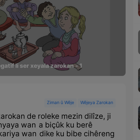
gatîf li ser xeyala zarokan - 1
Ziman û Wêje
Wêjeya Zarokan
arokan de roleke mezin dilîze, ji
dinyaya wan a biçûk ku berê
îkariya wan dike ku bibe cihêreng