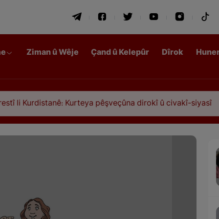
me
Ziman û Wêje
Çand û Kelepûr
Dîrok
Hune
istanê: Kurteya pêşveçûna dirokî û civakî-siyasî