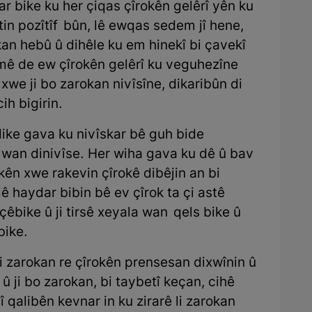
ar bike ku her çiqas çîrokên gelêrî yên ku
tin pozîtîf bûn, lê ewqas sedem jî hene,
an hebû û dihêle ku em hinekî bi çavekî
emê de ew çîrokên gelêrî ku veguhezîne
xwe ji bo zarokan nivîsîne, dikaribûn di
ih bigirin.
dike gava ku nivîskar bê guh bide
 wan dinivîse. Her wiha gava ku dê û bav
okên xwe rakevin çîrokê dibêjin an bi
jê haydar bibin bê ev çîrok ta çi astê
êbike û ji tirsê xeyala wan qels bike û
bike.
i zarokan re çîrokên prensesan dixwînin û
û ji bo zarokan, bi taybetî keçan, cihê
jî qalibên kevnar in ku zirarê li zarokan