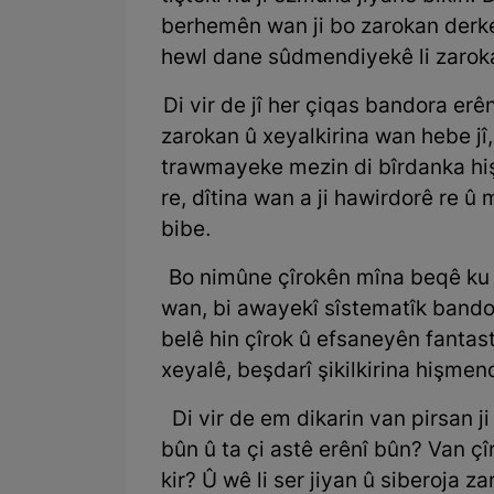
berhemên wan ji bo zarokan derk
hewl dane sûdmendiyekê li zaroka
Di vir de jî her çiqas bandora erênî
zarokan û xeyalkirina wan hebe jî,
trawmayeke mezin di bîrdanka hiş,
re, dîtina wan a ji hawirdorê re û
bibe.
Bo nimûne çîrokên mîna beqê ku 
wan, bi awayekî sîstematîk bandor
belê hin çîrok û efsaneyên fantastî
xeyalê, beşdarî şikilkirina hişmend
Di vir de em dikarin van pirsan ji
bûn û ta çi astê erênî bûn? Van ç
kir? Û wê li ser jiyan û siberoja 