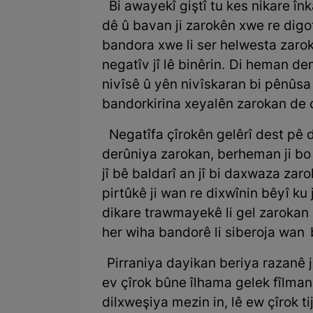
Bi awayekî giştî tu kes nikare înk
dê û bavan ji zarokên xwe re digo
bandora xwe li ser helwesta zarok
negatîv jî lê binêrin. Di heman d
nivîsê û yên nivîskaran bi pênûsa 
bandorkirina xeyalên zarokan de c
Negatîfa çîrokên gelêrî dest pê 
derûniya zarokan, berheman ji bo
jî bê baldarî an jî bi daxwaza zar
pirtûkê ji wan re dixwînin bêyî ku 
dikare trawmayekê li gel zarokan ç
her wiha bandorê li siberoja wan 
Pirraniya dayikan beriya razanê j
ev çîrok bûne îlhama gelek fîlman 
dilxweşiya mezin in, lê ew çîrok ti