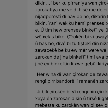
dikin. Ji ber ku pirraniya wan çîr
zarokatiya me ve di hişê me de cih
nijadperestî di nav de ne, dikarin
bikin. Yanî wek ku hemî prenses x
e. Û tim hew prenses binketî ye û 
wê xelas bike. Çîrokên bi vî awayî 
û baş be, divê bi tu tiştekî din ni
zewacekê be ku ew mêr were wê ri
zarokan de jina binkeftî timî ava b
jinê ev binkeftin li xwe qebûl kiriy
Her wiha di wan çîrokan de zewac 
rengî pirr bandorê li ramanên zaro
Ji bilî çîrokên bi vî rengî hin çîr
xeyalên zarokan dikin û tirsê li ge
mebesta ku zarokên wan bi şev der