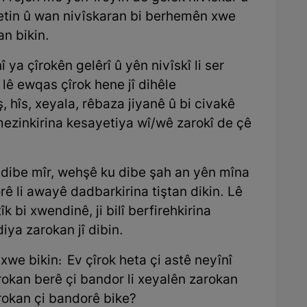
etin û wan nivîskaran bi berhemên xwe
n bikin.
 ya çîrokên gelêrî û yên nivîskî li ser
 lê ewqas çîrok hene jî dihêle
 hîs, xeyala, rêbaza jiyanê û bi civakê
 mezinkirina kesayetiya wî/wê zarokî de çê
dibe mîr, wehşê ku dibe şah an yên mîna
ê li awayê dadbarkirina tiştan dikin. Lê
k bi xwendinê, ji bilî berfirehkirina
iya zarokan jî dibin.
 xwe bikin: Ev çîrok heta çi astê neyînî
îrokan berê çi bandor li xeyalên zarokan
zarokan çi bandorê bike?