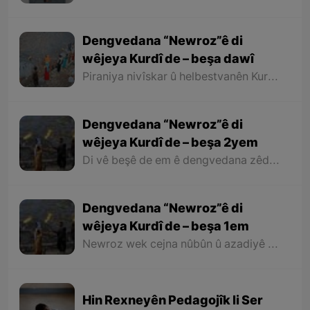
Kobaniyê''
Dengvedana “Newroz”ê di
wêjeya Kurdî de – beşa dawî
Piraniya nivîskar û helbestvanên Kurd di helbest û deqên xwe de behsa Newrozê kirine ku ji ber nebûna derfetê em ê tenê îşareyê bi çend mînak ji helbestên wan bikin. Di dawiyê de ez dixwazim bibêjim ku helbestvanên wek “Muxlîs, Ewnî, Hejar, Zarî, Elî Heseniyanî, Jîla Huseynî, Mihemed Salih Dîlan, Esîrî, Nasir Axabira, Celal Melekşa, Şêrko Bêkes û Ebdulah Paşêw” û hwd, di çend helbestên xwe de behsa Newrozê kirine û bal kişandine ser Kurdistanîbûna Newrozê.
Dengvedana “Newroz”ê di
wêjeya Kurdî de – beşa 2yem
Di vê beşê de em ê dengvedana zêdetir a Newrozê di helbest û deqên Kurdî de rabixine ber çavan. Herwisa pêwîst e em îşare bi wê yekê jî bikin ku tevî wê ku em di vê gotarê de dengvedana “Newroz”ê di edebiyata Kurdî de dibînin, em ê hin nivîskar û helbestvanên xwe binêrin ku mixabin navê hin ji wan hatiye jibîrkirin.
Dengvedana “Newroz”ê di
wêjeya Kurdî de – beşa 1em
Newroz wek cejna nûbûn û azadiyê di wêjeya Kurdî de û li cem helbestvan û nivîskarên Kurd, hertim girîngiya xwe hebûye. Helbestvan û nivîskarên Kurd di helbest û nivîsên xwe de Newroz wek bedewiyek, dergeheke azadiyê û sembola rizgariya netewî bi kar anîne. Ev mijare jî vedigere bo girêdana înkarkirî ya Kurd û Kurdistanê bi Newrozê re.
Hin Rexneyên Pedagojîk li Ser