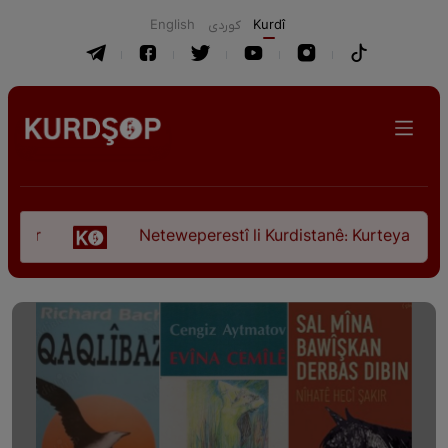
English
كوردی
Kurdî
Neteweperestî li Kurdistanê: Kurteya pêşveçûna 