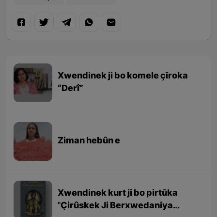
Xwendinek ji bo komele çîroka
“Derî”
Ziman hebûn e
Xwendinek kurt ji bo pirtûka
''Çirûskek Ji Berxwedaniya