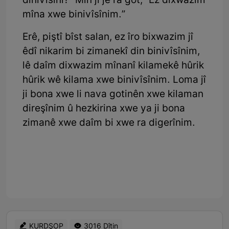
dinivîsînî?” Min jî jê ra got, “Ez dixwazim
mîna xwe binivîsînim.”
Erê, piştî bîst salan, ez îro bixwazim jî
êdî nikarim bi zimanekî din binivîsînim,
lê daîm dixwazim mînanî kilamekê hûrik
hûrik wê kilama xwe binivîsînim. Loma jî
ji bona xwe li nava gotinên xwe kilaman
direşînim û hezkirina xwe ya ji bona
zimanê xwe daîm bi xwe ra digerînim.
KURDŞOP
3016 Dîtin