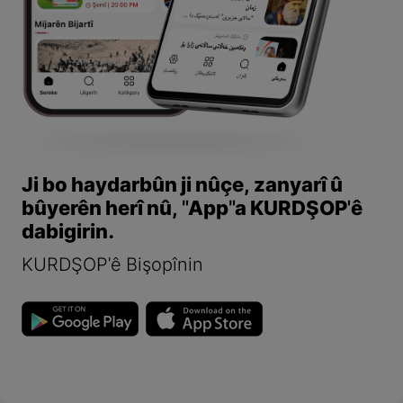
Ji bo haydarbûn ji nûçe, zanyarî û
bûyerên herî nû, "App"a KURDŞOP'ê
dabigirin.
KURDŞOP'ê Bişopînin