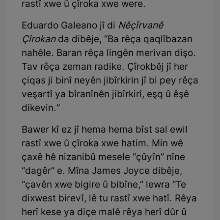
rastî xwe û çîroka xwe were.
Eduardo Galeano jî di
Nêçîrvanê
Çîrokan
da dibêje, “Ba rêça qaqlîbazan
nahêle. Baran rêça lingên merivan dişo.
Tav rêça zeman radike. Çîrokbêj jî her
çiqas ji binî neyên jibîrkirin jî bi pey rêça
veşartî ya bîranînên jibîrkirî, eşq û êşê
dikevin.”
Bawer kî ez jî hema hema bîst sal ewil
rastî xwe û çîroka xwe hatim. Min wê
çaxê hê nizanibû mesele “çûyîn” nîne
“dagêr” e. Mîna James Joyce dibêje,
“çavên xwe bigire û bibîne,” lewra “Te
dixwest birevî, lê tu rastî xwe hatî. Rêya
herî kese ya diçe malê rêya herî dûr û