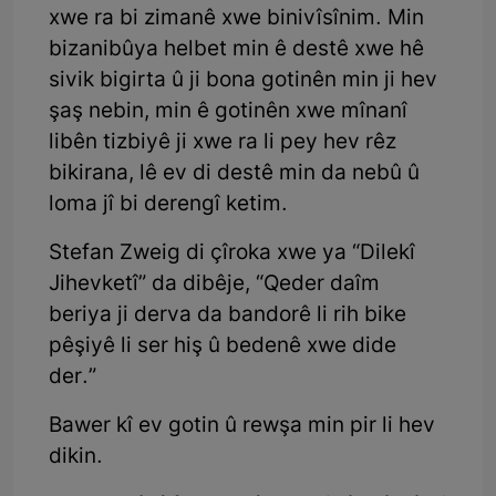
xwe ra bi zimanê xwe binivîsînim. Min
bizanibûya helbet min ê destê xwe hê
sivik bigirta û ji bona gotinên min ji hev
şaş nebin, min ê gotinên xwe mînanî
libên tizbiyê ji xwe ra li pey hev rêz
bikirana, lê ev di destê min da nebû û
loma jî bi derengî ketim.
Stefan Zweig di çîroka xwe ya “Dilekî
Jihevketî” da dibêje, “Qeder daîm
beriya ji derva da bandorê li rih bike
pêşiyê li ser hiş û bedenê xwe dide
der.”
Bawer kî ev gotin û rewşa min pir li hev
dikin.