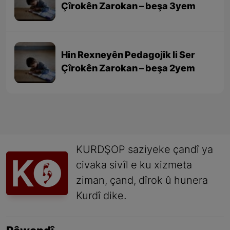
Çîrokên Zarokan – beşa 3yem
Hin Rexneyên Pedagojîk li Ser
Çîrokên Zarokan – beşa 2yem
KURDŞOP saziyeke çandî ya
civaka sivîl e ku xizmeta
ziman, çand, dîrok û hunera
Kurdî dike.