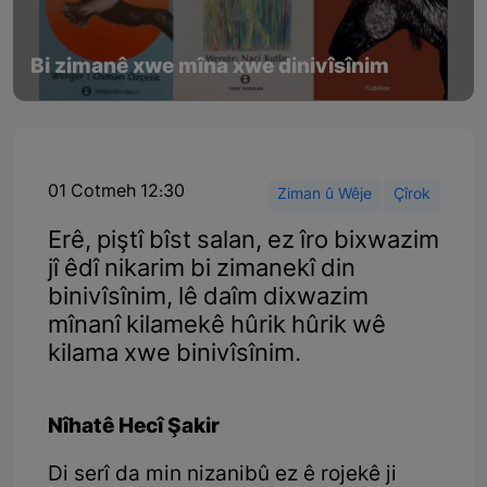
Bi zimanê xwe mîna xwe dinivîsînim
01 Cotmeh 12:30
Ziman û Wêje
Çîrok
Erê, piştî bîst salan, ez îro bixwazim
jî êdî nikarim bi zimanekî din
binivîsînim, lê daîm dixwazim
mînanî kilamekê hûrik hûrik wê
kilama xwe binivîsînim.
Nîhatê Hecî Şakir
Di serî da min nizanibû ez ê rojekê ji