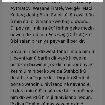
Osman Özçelik) û
Evîna Cemîlê
(Cengiz
Aytmatov, Weşanê Firatê, Wergêr: Nacî
Kutlay) dest pê kir. Ev pirtûkên ewil bûn
û min êdî bi zimanê xwe baş dixwend.
Di pey ra ji min ra êdî ferhengeke mezin
hewce dikir û min
Ferheng
(D. Îzolî) kirî
û bi salan piraniya peyvan ji ber kir.
Gava min êdî dixwest tenê li malê bim û
ji xeynî kar û barên dinyayê ji xwe ra
pirtûkan bixwînim, ez dîsa bi ber bayekî
ketim û min berê xwe da Stenbolê û
dest bi zanîngehê kir. Digotin Stenbol ji
bona xwendin û nivîsandinê navend e.
Li dora min êdî kesên me bi zimanê hev
him dixwend û him jî dinivîsand hebûn,
lê dîsa jî daîm kêmasiyeke mezin di