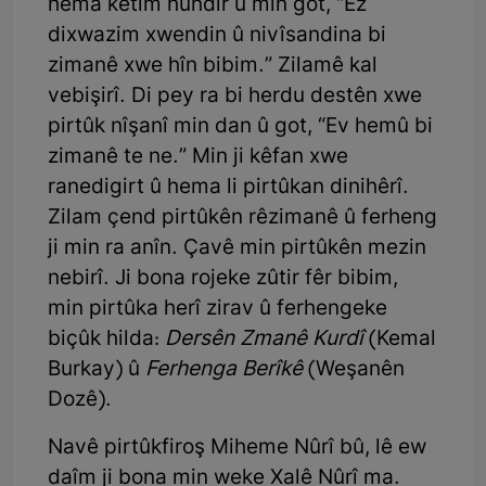
hema ketim hundir û min got, “Ez
dixwazim xwendin û nivîsandina bi
zimanê xwe hîn bibim.” Zilamê kal
vebişirî. Di pey ra bi herdu destên xwe
pirtûk nîşanî min dan û got, “Ev hemû bi
zimanê te ne.” Min ji kêfan xwe
ranedigirt û hema li pirtûkan dinihêrî.
Zilam çend pirtûkên rêzimanê û ferheng
ji min ra anîn. Çavê min pirtûkên mezin
nebirî. Ji bona rojeke zûtir fêr bibim,
min pirtûka herî zirav û ferhengeke
biçûk hilda:
Dersên Zmanê Kurdî
(Kemal
Burkay) û
Ferhenga Berîkê
(Weşanên
Dozê).
Navê pirtûkfiroş Miheme Nûrî bû, lê ew
daîm ji bona min weke Xalê Nûrî ma.