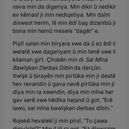
nava min da digeriya. Min dikir û nedikir
ev kêmasî ji min nediqetiya. Min daîm
dixwest herim, lê min êdî baş dizanibû ji
bona min hemû mesele “dagêr” e.
Piştî salan min biryara xwe da û ez êdî li
welatê xwe dageriyam û min tenê xwe li
kilaman girt. Çîrokên min di
Sal Mîna
Bawîşkan Derbas Dibin
da derçûn.
Xwîşk û birayên min pirtûka min ji destê
hev revandin û gava navê pirtûka min ji
diya min ra xwendin, diya min mîna her
gav serê xwe hêdîka hejand û got, “Erê
lawo, sal mîna bawîşkan derbas dibin.”
Rojekê hevalekî ji min pirsî, “Tu çawa