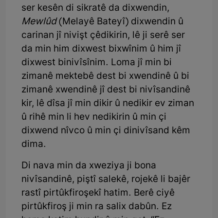
ser kesên di sikratê da dixwendin,
Mewlûd
(Melayê Bateyî) dixwendin û
carinan jî nivişt çêdikirin, lê ji serê ser
da min him dixwest bixwînim û him jî
dixwest binivîsînim. Loma jî min bi
zimanê mektebê dest bi xwendinê û bi
zimanê xwendinê jî dest bi nivîsandinê
kir, lê dîsa jî min dikir û nedikir ev ziman
û rihê min li hev nedikirin û min çi
dixwend nîvco û min çi dinivîsand kêm
dima.
Di nava min da xweziya ji bona
nivîsandinê, piştî salekê, rojekê li bajêr
rastî pirtûkfiroşekî hatim. Berê ciyê
pirtûkfiroş ji min ra salix dabûn. Ez