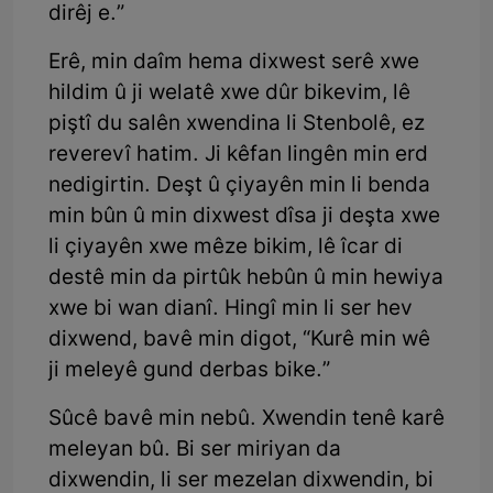
dirêj e.”
Erê, min daîm hema dixwest serê xwe
hildim û ji welatê xwe dûr bikevim, lê
piştî du salên xwendina li Stenbolê, ez
reverevî hatim. Ji kêfan lingên min erd
nedigirtin. Deşt û çiyayên min li benda
min bûn û min dixwest dîsa ji deşta xwe
li çiyayên xwe mêze bikim, lê îcar di
destê min da pirtûk hebûn û min hewiya
xwe bi wan dianî. Hingî min li ser hev
dixwend, bavê min digot, “Kurê min wê
ji meleyê gund derbas bike.”
Sûcê bavê min nebû. Xwendin tenê karê
meleyan bû. Bi ser miriyan da
dixwendin, li ser mezelan dixwendin, bi