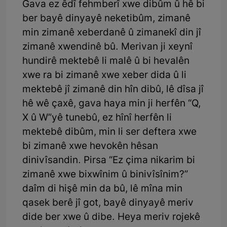
Gava ez êdî fehmberî xwe dibûm û hê bi
ber bayê dinyayê neketibûm, zimanê
min zimanê xeberdanê û zimanekî din jî
zimanê xwendinê bû. Merivan ji xeynî
hundirê mektebê li malê û bi hevalên
xwe ra bi zimanê xwe xeber dida û li
mektebê jî zimanê din hîn dibû, lê dîsa jî
hê wê çaxê, gava haya min ji herfên “Q,
X û W”yê tunebû, ez hînî herfên li
mektebê dibûm, min li ser deftera xwe
bi zimanê xwe hevokên hêsan
dinivîsandin. Pirsa “Ez çima nikarim bi
zimanê xwe bixwînim û binivîsînim?”
daîm di hişê min da bû, lê mîna min
qasek berê jî got, bayê dinyayê meriv
dide ber xwe û dibe. Heya meriv rojekê