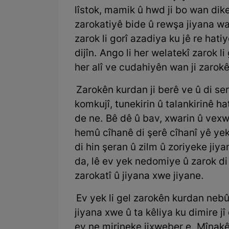
lîstok, mamik û hwd ji bo wan dike,
zarokatiyê bide û rewşa jiyana wan
zarok li gorî azadiya ku jê re ha
dijîn. Ango li her welatekî zarok l
her alî ve cudahiyên wan ji zarok
Zarokên kurdan ji berê ve û di se
komkujî, tunekirin û talankirinê h
de ne. Bê dê û bav, xwarin û vexw
hemû cîhanê di şerê cîhanî yê ye
di hin şeran û zilm û zoriyeke jiy
da, lê ev yek nedomiye û zarok d
zarokatî û jiyana xwe jiyane.
Ev yek li gel zarokên kurdan neb
jiyana xwe û ta kêliya ku dimire jî 
ev ne mirineke jixweber e. Mînak