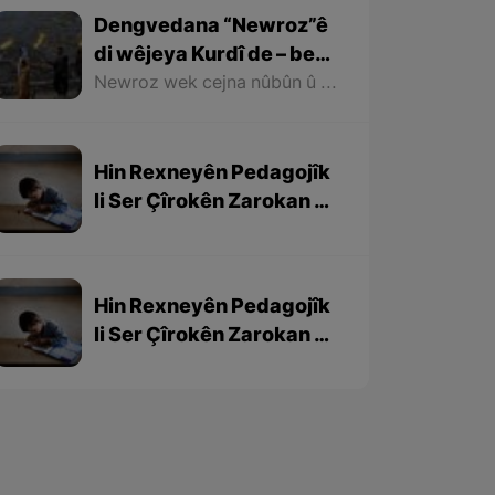
Dengvedana “Newroz”ê
di wêjeya Kurdî de – beşa
1em
Newroz wek cejna nûbûn û azadiyê di wêjeya Kurdî de û li cem helbestvan û nivîskarên Kurd, hertim girîngiya xwe hebûye. Helbestvan û nivîskarên Kurd di helbest û nivîsên xwe de Newroz wek bedewiyek, dergeheke azadiyê û sembola rizgariya netewî bi kar anîne. Ev mijare jî vedigere bo girêdana înkarkirî ya Kurd û Kurdistanê bi Newrozê re.
Hin Rexneyên Pedagojîk
li Ser Çîrokên Zarokan –
beşa 3yem
Hin Rexneyên Pedagojîk
li Ser Çîrokên Zarokan –
beşa 2yem