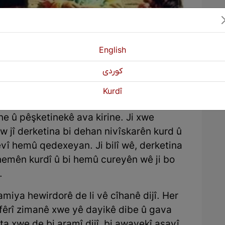
English
كوردی
Kurdî
jî zarokên kurdan ji wêjeyê bêpar nemane
ne û pêşketinekê ava kirine. Ji xwe
ew jî derketina bi dehan nivîskarên kurd û
evî hemû qedexeyan. Ji bilî wê, derketina
emên kurdî û bi hemû cureyên wê ji bo
.
miya hewirdorê de li vê cîhanê dijî. Her
ê fêrî zimanê xwe yê dayikê dibe û gava
a xwe de bi aramî dijî, bi awayekî asayî