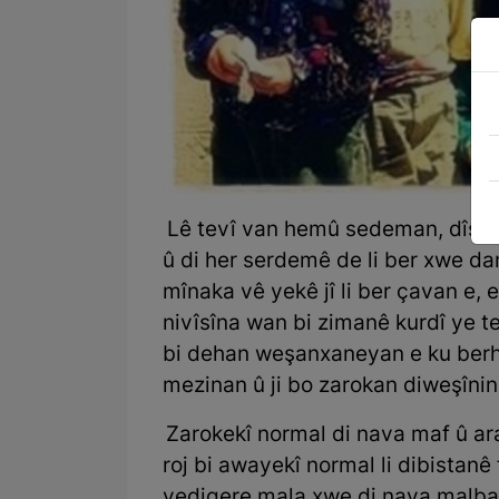
Lê tevî van hemû sedeman, dîsa 
û di her serdemê de li ber xwe da
mînaka vê yekê jî li ber çavan e, 
nivîsîna wan bi zimanê kurdî ye t
bi dehan weşanxaneyan e ku berh
mezinan û ji bo zarokan diweşînin
Zarokekî normal di nava maf û ara
roj bi awayekî normal li dibistan
vedigere mala xwe di nava malbat