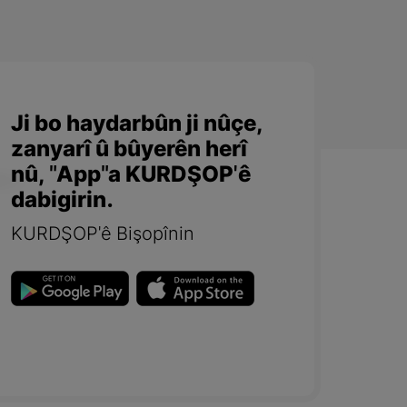
Ji bo haydarbûn ji nûçe,
zanyarî û bûyerên herî
nû, "App"a KURDŞOP'ê
dabigirin.
KURDŞOP'ê Bişopînin