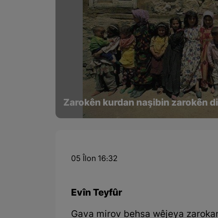
Zarokên kurdan naşibin zarokên di
05 Îlon 16:32
Evîn Teyfûr
Gava mirov behsa wêjeya zarokan 