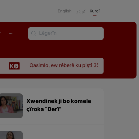
English
كوردی
Kurdî
r
Qasimlo, ew rêberê ku piştî 35 sal ji şehîdbûna wî hê jî rê
Xwendinek ji bo komele
çîroka “Derî”