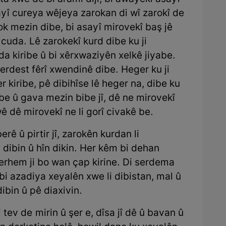
wayî cureya wêjeya zarokan di wî zarokî de
ok mezin dibe, bi asayî mirovekî baş jê
uda. Lê zarokekî kurd dibe ku ji
 kiribe û bi xêrxwaziyên xelkê jiyabe.
erdest fêrî xwendinê dibe. Heger ku ji
 kiribe, pê dibihîse lê heger na, dibe ku
e û gava mezin bibe jî, dê ne mirovekî
ê dê mirovekî ne li gorî civakê be.
ê û pirtir jî, zarokên kurdan li
dibin û hîn dikin. Her kêm bi dehan
rhem ji bo wan çap kirine. Di serdema
 bi azadiya xeyalên xwe li dibistan, mal û
ibin û pê diaxivin.
ev de mirin û şer e, dîsa jî dê û bavan û