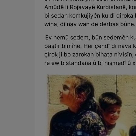
Amûdê li Rojavayê Kurdistanê, k
bi sedan komkujiyên ku di dîroka k
wiha, di nav wan de derbas bûne.
Ev hemû sedem, bûn sedemên ku w
paştir bimîne. Her çendî di nava k
çîrok ji bo zarokan bihata nivîsîn
re ew bistandana û bi hişmedî û x