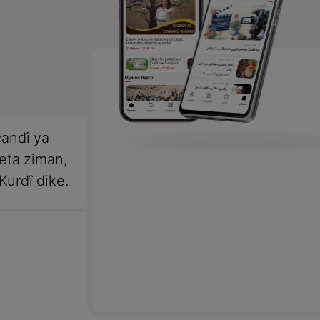
andî ya
meta ziman,
Kurdî dike.