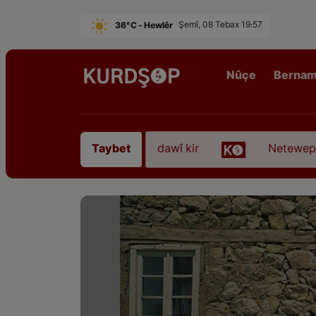
36°C - Hewlêr
Şemî, 08 Tebax 19:57
Nûçe
Berna
adirê Sofyanî” koça dawî kir
Neteweperestî li Ku
Taybet