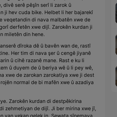
 divê serê pêşîn serî li zarok û
 ji hev cuda bike. Helbet li her bajarekî
tiye veqetandin di nava malbatên xwe de
i gorî derfetên xwe dijî. Zarokên kurdan ji
ên miletên din hene.
ranserê dîroka dê û bavên wan de, rastî
atine. Her tim di nava şer û cengê jiyanê
arin û cihê razanê mane. Rast e ku li
kem û duyem de û beriya wê û li pey wê,
ana xwe de zarokan zarokatiya xwe ji dest
i rojên normal de bi mafên xwe û azadiya
ûye. Zarokên kurdan di destpêkirina
di zehmetiyan de dijî. Ji ber mirina xwe jî,
ên van yekan gelek in. Şewata sînemaya