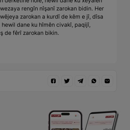
an derketine holê, hewil dane ku xeyalên
 xwezaya rengîn nîşanî zarokan bidin. Her
wêjeya zarokan a kurdî de kêm e jî, dîsa
 hewil dane ku hîmên civakî, paqijî,
ş de fêrî zarokan bikin.