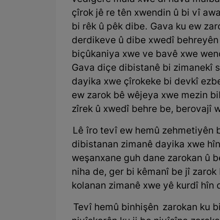
çîrok jê re tên xwendin û bi vî a
bi rêk û pêk dibe. Gava ku ew zar
derdikeve û dibe xwedî behreyên c
biçûkaniya xwe ve bavê xwe wenda
Gava diçe dibistanê bi zimanekî s
dayika xwe çîrokeke bi devkî ezber
ew zarok bê wêjeya xwe mezin bib
zîrek û xwedî behre be, berovajî w
Lê îro tevî ew hemû zehmetiyên ber
dibistanan zimanê dayika xwe hîn 
weşanxane guh dane zarokan û be
niha de, ger bi kêmanî be jî zarok
kolanan zimanê xwe yê kurdî hîn d
Tevî hemû binhişên zarokan ku bi t