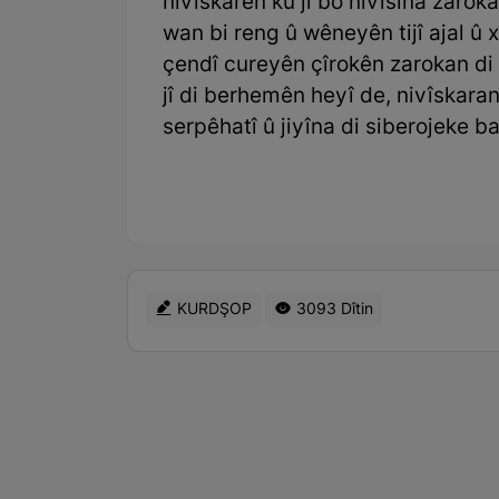
nivîskarên ku ji bo nivîsîna zarok
wan bi reng û wêneyên tijî ajal û
çendî cureyên çîrokên zarokan di 
jî di berhemên heyî de, nivîskaran
serpêhatî û jiyîna di siberojeke ba
KURDŞOP
3093 Dîtin