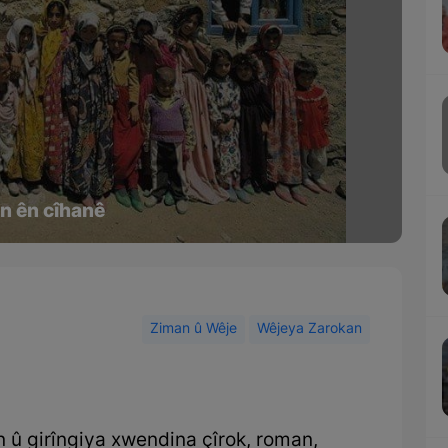
n ên cîhanê
Ziman û Wêje
Wêjeya Zarokan
û girîngiya xwendina çîrok, roman,