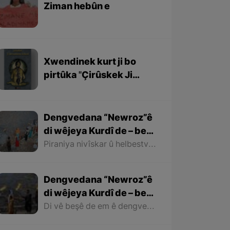
Ziman hebûn e
Xwendinek kurt ji bo
pirtûka ''Çirûskek Ji
Berxwedaniya
Kobaniyê''
Dengvedana “Newroz”ê
di wêjeya Kurdî de – beşa
dawî
Piraniya nivîskar û helbestvanên Kurd di helbest û deqên xwe de behsa Newrozê kirine ku ji ber nebûna derfetê em ê tenê îşareyê bi çend mînak ji helbestên wan bikin. Di dawiyê de ez dixwazim bibêjim ku helbestvanên wek “Muxlîs, Ewnî, Hejar, Zarî, Elî Heseniyanî, Jîla Huseynî, Mihemed Salih Dîlan, Esîrî, Nasir Axabira, Celal Melekşa, Şêrko Bêkes û Ebdulah Paşêw” û hwd, di çend helbestên xwe de behsa Newrozê kirine û bal kişandine ser Kurdistanîbûna Newrozê.
Dengvedana “Newroz”ê
di wêjeya Kurdî de – beşa
2yem
Di vê beşê de em ê dengvedana zêdetir a Newrozê di helbest û deqên Kurdî de rabixine ber çavan. Herwisa pêwîst e em îşare bi wê yekê jî bikin ku tevî wê ku em di vê gotarê de dengvedana “Newroz”ê di edebiyata Kurdî de dibînin, em ê hin nivîskar û helbestvanên xwe binêrin ku mixabin navê hin ji wan hatiye jibîrkirin.