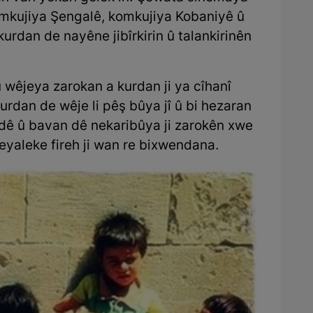
omkujiya Şengalê, komkujiya Kobaniyê û
urdan de nayêne jibîrkirin û talankirinên
êjeya zarokan a kurdan ji ya cîhanî
urdan de wêje li pêş bûya jî û bi hezaran
, dê û bavan dê nekaribûya ji zarokên xwe
eyaleke fireh ji wan re bixwendana.