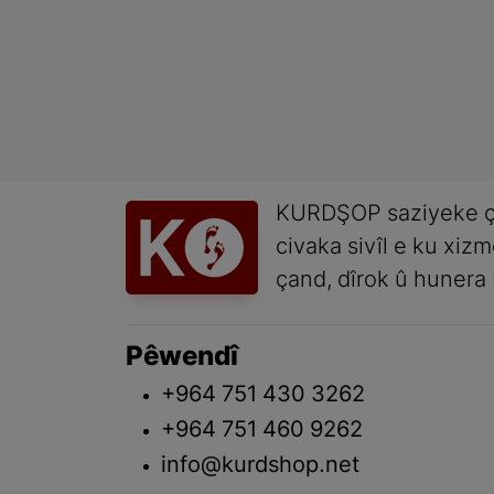
KURDŞOP saziyeke ç
civaka sivîl e ku xiz
çand, dîrok û hunera 
Pêwendî
+964 751 430 3262
+964 751 460 9262
info@kurdshop.net