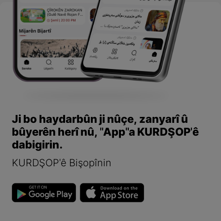
Ji bo haydarbûn ji nûçe, zanyarî û
bûyerên herî nû, "App"a KURDŞOP'ê
dabigirin.
KURDŞOP'ê Bişopînin