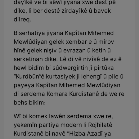
dayîkê ve bi sêwî jiyana xwe dest pê
dike, li ber destê zirdayîkê û bavek
dilreq.
Biserhatiya jiyana Kapîtan Mihemed
Mewlûdiyan gelek xembar e û mirov
hînê gelek nişîv û evrazan û ketin û
serketinan dike. Lê di vê nivîsê de ez ê
hewl bidim bi sûdwergirtin ji pirtûka
“Kurdbûn”ê kurtasiyek ji lehengî û pile û
payeya Kapîtan Mihemed Mewlûdiyan
di serdema Komara Kurdistanê de we re
behs bikim:
Wî bi komek lawên serdema xwe re,
yekemîn partiya modern li Rojhilatê
Kurdistanê bi navê “Hizba Azadî ya