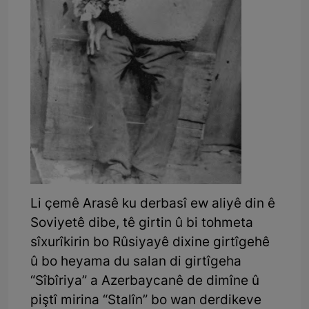
Li çemê Arasê ku derbasî ew aliyê din ê
Soviyetê dibe, tê girtin û bi tohmeta
sîxurîkirin bo Rûsiyayê dixine girtîgehê
û bo heyama du salan di girtîgeha
“Sîbîriya” a Azerbaycanê de dimîne û
piştî mirina “Stalîn” bo wan derdikeve