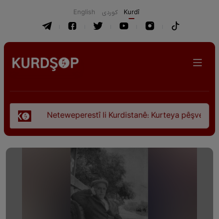
English
كوردی
Kurdî
Neteweperestî li Kurdistanê: Kurteya pêşveçûna dirokî û ci