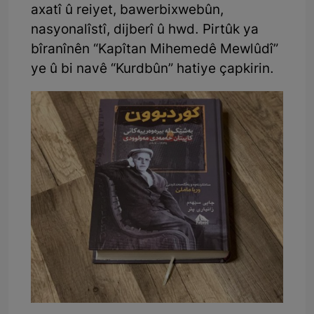
axatî û reiyet, bawerbixwebûn,
nasyonalîstî, dijberî û hwd. Pirtûk ya
bîranînên “Kapîtan Mihemedê Mewlûdî”
ye û bi navê “Kurdbûn” hatiye çapkirin.