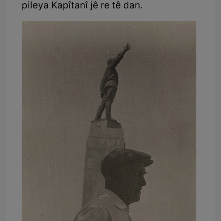
pileya Kapîtanî jê re tê dan.