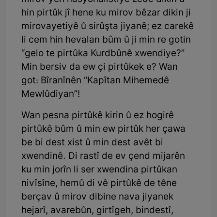
hin pirtûk jî hene ku mirov bêzar dikin ji
mirovayetiyê û sirûşta jiyanê; ez carekê
li cem hin hevalan bûm û ji min re gotin
“gelo te pirtûka Kurdbûnê xwendiye?”
Min bersiv da ew çi pirtûkek e? Wan
got: Bîranînên “Kapîtan Mihemedê
Mewlûdiyan”!
Wan pesna pirtûkê kirin û ez hogirê
pirtûkê bûm û min ew pirtûk her çawa
be bi dest xist û min dest avêt bi
xwendinê. Di rastî de ev çend mijarên
ku min jorîn li ser xwendina pirtûkan
nivîsîne, hemû di vê pirtûkê de têne
berçav û mirov dibine nava jiyanek
hejarî, avarebûn, girtîgeh, bindestî,