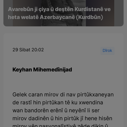
Avarebûn ji çiya û deştên Kurdistanê ve
heta welatê Azerbaycanê (Kurdbûn)
29 Sibat 20:02
Dîrok
Keyhan Mihemedînijad
Gelek caran mirov di nav pirtûkxaneyan
de rastî hin pirtûkan tê ku xwendina
wan bandorên erênî û neyênî li ser
mirov dadinên û hin pirtûk jî hene hisên
mirov yên nasyonalîstiyê zêde dikin û