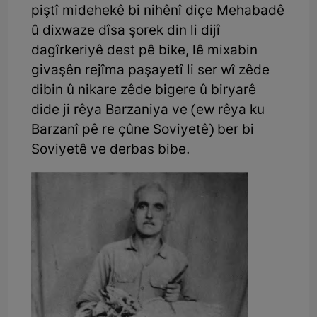
piştî midehekê bi nihênî diçe Mehabadê
û dixwaze dîsa şorek din li dijî
dagîrkeriyê dest pê bike, lê mixabin
givaşên rejîma paşayetî li ser wî zêde
dibin û nikare zêde bigere û biryarê
dide ji rêya Barzaniya ve (ew rêya ku
Barzanî pê re çûne Soviyetê) ber bi
Soviyetê ve derbas bibe.