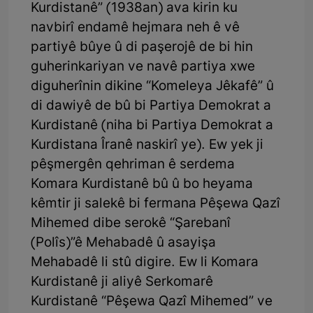
Kurdistanê” (1938an) ava kirin ku
navbirî endamê hejmara neh ê vê
partiyê bûye û di paşerojê de bi hin
guherinkariyan ve navê partiya xwe
diguherînin dikine “Komeleya Jêkafê” û
di dawiyê de bû bi Partiya Demokrat a
Kurdistanê (niha bi Partiya Demokrat a
Kurdistana Îranê naskirî ye). Ew yek ji
pêşmergên qehriman ê serdema
Komara Kurdistanê bû û bo heyama
kêmtir ji salekê bi fermana Pêşewa Qazî
Mihemed dibe serokê “Şarebanî
(Polîs)”ê Mehabadê û asayişa
Mehabadê li stû digire. Ew li Komara
Kurdistanê ji aliyê Serkomarê
Kurdistanê “Pêşewa Qazî Mihemed” ve