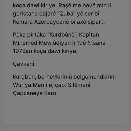
koça dawî kiriye. Paşê me bavê min li
goristana bajarê “Quba” yê ser bi
Komara Azerbaycanê bi axê sipart.
Pêka pirtûka “Kurdbûnê”, Kapîtan
Mihemed Mewlûdiyan li 19ê Nîsana
1979an koça dawî kiriye.
Çavkanî:
Kurdbûn, berhevkirin û belgemendkirin:
Wuriya Mamilê, çap: Silêmanî –
Çapxaneya Karo