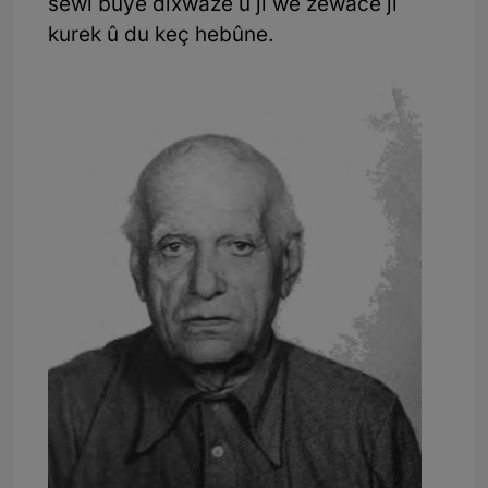
sêwî bûye dixwaze û ji wê zewacê jî
kurek û du keç hebûne.