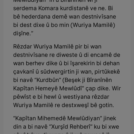
Mewlûdiyan” in û bîranînên wî ji
serdema Komara kurdistanê ve ne. Bi
bê hederdana demê wan destnivîsane
bi dest dixe û bo min (Wuriya Mamilê)
dişîne.”
Rêzdar Wuriya Mamilê pir bi wan
destnivîsane re diweste û di encamê de
wan berhev dike û bi îşarekirin bi dehan
çavkanî û sûdwergirtin ji wan, pirtûkekê
bi navê “Kurdbûn” (Beşek ji Bîranînên
Kapîtan Hemeyê Mewlûdî” çap dike. Wir
pêwîst e bi hewl û westiyana rêzdar
Wuriya Mamilê re destxweşî bê gotin.
“Kapîtan Mihemedê Mewlûdiyan” jinek
din a bi navê “Xurşîd Rehberî” ku bi xwe