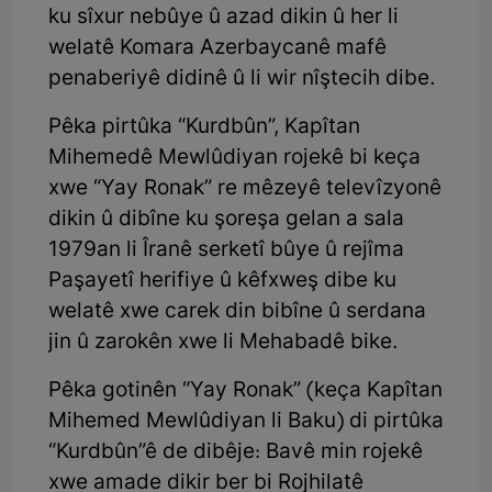
ku sîxur nebûye û azad dikin û her li
welatê Komara Azerbaycanê mafê
penaberiyê didinê û li wir nîştecih dibe.
Pêka pirtûka “Kurdbûn”, Kapîtan
Mihemedê Mewlûdiyan rojekê bi keça
xwe “Yay Ronak” re mêzeyê televîzyonê
dikin û dibîne ku şoreşa gelan a sala
1979an li Îranê serketî bûye û rejîma
Paşayetî herifiye û kêfxweş dibe ku
welatê xwe carek din bibîne û serdana
jin û zarokên xwe li Mehabadê bike.
Pêka gotinên “Yay Ronak” (keça Kapîtan
Mihemed Mewlûdiyan li Baku) di pirtûka
“Kurdbûn”ê de dibêje: Bavê min rojekê
xwe amade dikir ber bi Rojhilatê