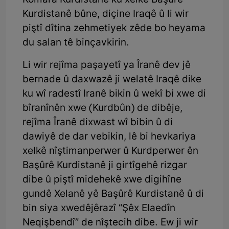
Komara Kurdistanê ku xelkê Başûrê
Kurdistanê bûne, diçine Iraqê û li wir
piştî dîtina zehmetiyek zêde bo heyama
du salan tê binçavkirin.
Li wir rejîma paşayetî ya Îranê dev jê
bernade û daxwazê ji welatê Iraqê dike
ku wî radestî Iranê bikin û wekî bi xwe di
bîranînên xwe (Kurdbûn) de dibêje,
rejîma Îranê dixwast wî bibin û di
dawiyê de dar vebikin, lê bi hevkariya
xelkê nîştimanperwer û Kurdperwer ên
Başûrê Kurdistanê ji girtîgehê rizgar
dibe û piştî midehekê xwe digihîne
gundê Xelanê yê Başûrê Kurdistanê û di
bin siya xwedêjêrazî “Şêx Elaedîn
Neqişbendî” de nîştecih dibe. Ew ji wir