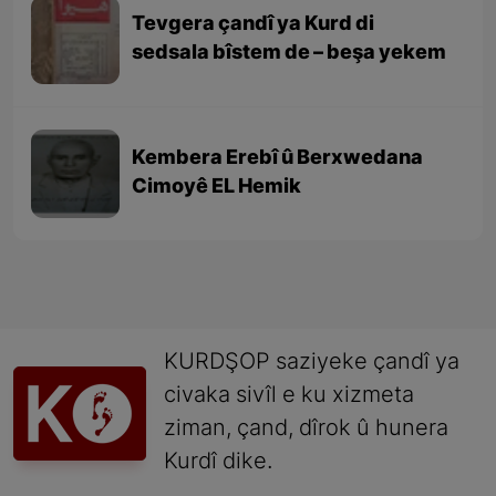
Tevgera çandî ya Kurd di
sedsala bîstem de – beşa yekem
Kembera Erebî û Berxwedana
Cimoyê EL Hemik
KURDŞOP saziyeke çandî ya
civaka sivîl e ku xizmeta
ziman, çand, dîrok û hunera
Kurdî dike.