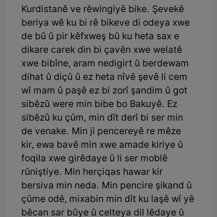
Kurdistanê ve rêwingiyê bike. Şevekê
beriya wê ku bi rê bikeve di odeya xwe
de bû û pir kêfxweş bû ku heta sax e
dikare carek din bi çavên xwe welatê
xwe bibîne, aram nedigirt û berdewam
dihat û diçû û ez heta nîvê şevê li cem
wî mam û paşê ez bi zorî şandim û got
sibêzû were min bibe bo Bakuyê. Ez
sibêzû ku çûm, min dît derî bi ser min
de venake. Min ji pencereyê re mêze
kir, ewa bavê min xwe amade kiriye û
foqila xwe girêdaye û li ser moblê
rûniştiye. Min herçiqas hawar kir
bersiva min neda. Min pencire şikand û
çûme odê, mixabin min dît ku laşê wî yê
bêcan sar bûye û celteya dil lêdaye û