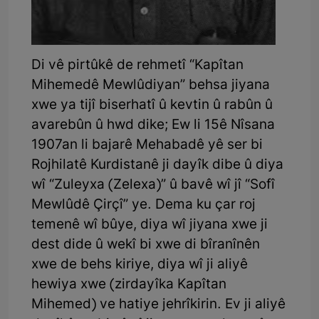
Di vê pirtûkê de rehmetî “Kapîtan
Mihemedê Mewlûdiyan” behsa jiyana
xwe ya tijî biserhatî û kevtin û rabûn û
avarebûn û hwd dike; Ew li 15ê Nîsana
1907an li bajarê Mehabadê yê ser bi
Rojhilatê Kurdistanê ji dayîk dibe û diya
wî “Zuleyxa (Zelexa)” û bavê wî jî “Sofî
Mewlûdê Çirçî” ye. Dema ku çar roj
temenê wî bûye, diya wî jiyana xwe ji
dest dide û wekî bi xwe di bîranînên
xwe de behs kiriye, diya wî ji aliyê
hewiya xwe (zirdayîka Kapîtan
Mihemed) ve hatiye jehrîkirin. Ev ji aliyê