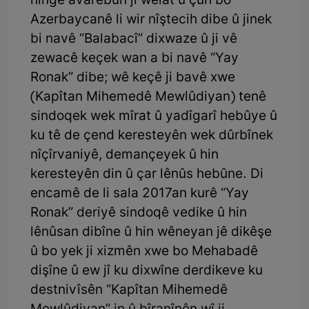
hingê avarebûn ji welat û çûn bo
Azerbaycanê li wir nîştecih dibe û jinek
bi navê “Balabacî” dixwaze û ji vê
zewacê keçek wan a bi navê “Yay
Ronak” dibe; wê keçê ji bavê xwe
(Kapîtan Mihemedê Mewlûdiyan) tenê
sindoqek wek mîrat û yadîgarî hebûye û
ku tê de çend keresteyên wek dûrbînek
nîçîrvaniyê, demançeyek û hin
keresteyên din û çar lênûs hebûne. Di
encamê de li sala 2017an kurê “Yay
Ronak” deriyê sindoqê vedike û hin
lênûsan dibîne û hin wêneyan jê dikêşe
û bo yek ji xizmên xwe bo Mehabadê
dişîne û ew jî ku dixwîne derdikeve ku
destnivîsên “Kapîtan Mihemedê