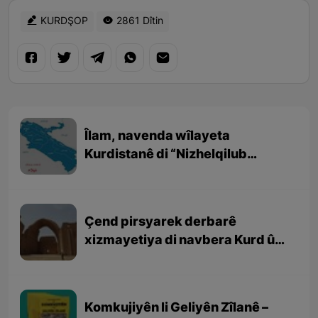
KURDŞOP
2861 Dîtin
Îlam, navenda wîlayeta
Kurdistanê di “Nizhelqilub
Hemdulah Mustewfî” (نزهەالقلوب
حمداللە مستوفی ) de
Çend pirsyarek derbarê
xizmayetiya di navbera Kurd û
Sasaniyan
Komkujiyên li Geliyên Zîlanê –