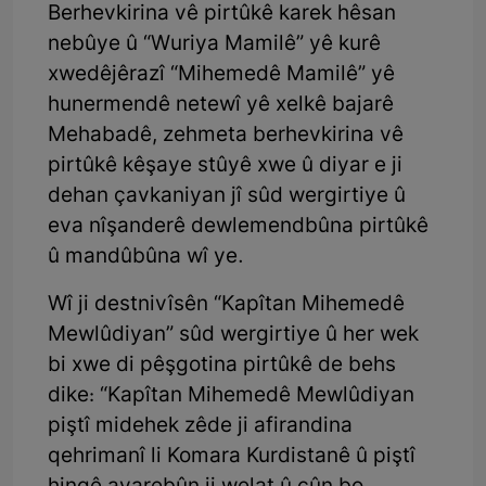
Berhevkirina vê pirtûkê karek hêsan
nebûye û “Wuriya Mamilê” yê kurê
xwedêjêrazî “Mihemedê Mamilê” yê
hunermendê netewî yê xelkê bajarê
Mehabadê, zehmeta berhevkirina vê
pirtûkê kêşaye stûyê xwe û diyar e ji
dehan çavkaniyan jî sûd wergirtiye û
eva nîşanderê dewlemendbûna pirtûkê
û mandûbûna wî ye.
Wî ji destnivîsên “Kapîtan Mihemedê
Mewlûdiyan” sûd wergirtiye û her wek
bi xwe di pêşgotina pirtûkê de behs
dike: “Kapîtan Mihemedê Mewlûdiyan
piştî midehek zêde ji afirandina
qehrimanî li Komara Kurdistanê û piştî