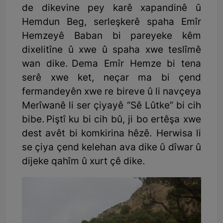
de dikevine pey karê xapandinê û
Hemdun Beg, serleşkerê spaha Emîr
Hemzeyê Baban bi pareyeke kêm
dixelitîne û xwe û spaha xwe teslîmê
wan dike. Dema Emîr Hemze bi tena
serê xwe ket, neçar ma bi çend
fermandeyên xwe re bireve û li navçeya
Merîwanê li ser çiyayê “Sê Lûtke” bi cih
bibe. Piştî ku bi cih bû, ji bo ertêşa xwe
dest avêt bi komkirina hêzê. Herwisa li
se çiya çend kelehan ava dike û dîwar û
dijeke qahîm û xurt çê dike.