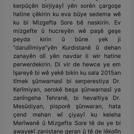
kerpûçên birjiyayî yên sorên çargoşe
hatine çêkirin ku eva bûye sedema wê
ku bi Mizgefta Sore bê naskirin. Ev
mizgefte û hucreyên wê paşê geşe
peyda kirin û bûne yek ji
“darulîlmiye”yên Kurdistanê û dehan
zanayên olî yên navdar li wir hatine
perwerdekirin. Di vir de hewce ye em
îşareyê bi wê yekê bikin ku sala 2015an
tîmek şûnwarnasî bi serperestiya Dr.
Kerîmiyan, serokê beşa şûnwarnasî ya
zanîngeha Tehranê, bi hevaltiya Dr.
Mesûdiyan, pisporê şûnwaran, hata
çend mehan wî çiyayî ku keleha
Merîwanê û Mizgefta Sore tê de ye bi
awayekî zanistane geran û tê de lêkolîn