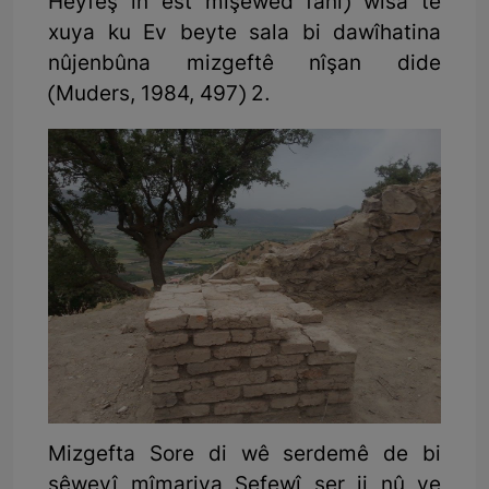
Heyfeş în est mîşewed fanî) wisa tê
xuya ku Ev beyte sala bi dawîhatina
nûjenbûna mizgeftê nîşan dide
(Muders, 1984, 497) 2.
Mizgefta Sore di wê serdemê de bi
şêweyî mîmariya Sefewî ser ji nû ve