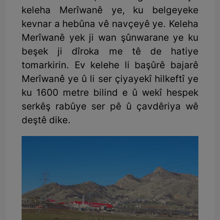
keleha Merîwanê ye, ku belgeyeke
kevnar a hebûna vê navçeyê ye. Keleha
Merîwanê yek ji wan şûnwarane ye ku
beşek ji dîroka me tê de hatiye
tomarkirin. Ev kelehe li başûrê bajarê
Merîwanê ye û li ser çiyayekî hilkeftî ye
ku 1600 metre bilind e û wekî hespek
serkêş rabûye ser pê û çavdêriya wê
deştê dike.