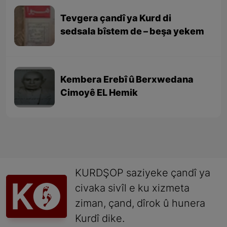
Tevgera çandî ya Kurd di
sedsala bîstem de – beşa yekem
Kembera Erebî û Berxwedana
Cimoyê EL Hemik
KURDŞOP saziyeke çandî ya
civaka sivîl e ku xizmeta
ziman, çand, dîrok û hunera
Kurdî dike.