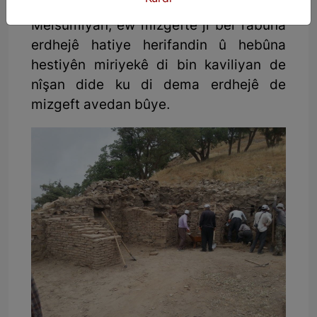
Mizgefat Sore. Bi gotina Dr.
Meisûmiyan, ew mizgefte ji ber rabûna
erdhejê hatiye herifandin û hebûna
hestiyên miriyekê di bin kaviliyan de
nîşan dide ku di dema erdhejê de
mizgeft avedan bûye.