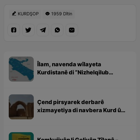
KURDŞOP
1959 Dîtin
Îlam, navenda wîlayeta
Kurdistanê di “Nizhelqilub
Hemdulah Mustewfî” (نزهەالقلوب
حمداللە مستوفی ) de
Çend pirsyarek derbarê
xizmayetiya di navbera Kurd û
Sasaniyan