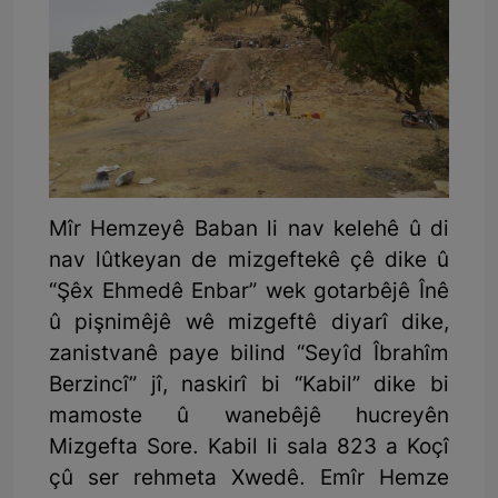
Mîr Hemzeyê Baban li nav kelehê û di
nav lûtkeyan de mizgeftekê çê dike û
“Şêx Ehmedê Enbar” wek gotarbêjê Înê
û pişnimêjê wê mizgeftê diyarî dike,
zanistvanê paye bilind “Seyîd Îbrahîm
Berzincî” jî, naskirî bi “Kabil” dike bi
mamoste û wanebêjê hucreyên
Mizgefta Sore. Kabil li sala 823 a Koçî
çû ser rehmeta Xwedê. Emîr Hemze