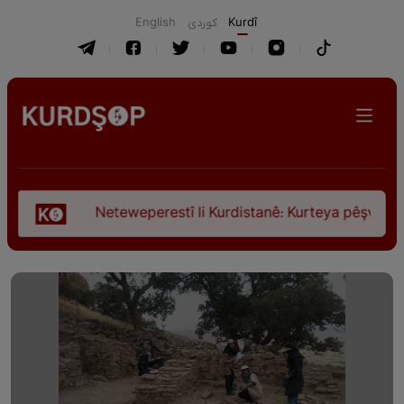
English
كوردی
Kurdî
Neteweperestî li Kurdistanê: Kurteya pêşveçûna dirokî û c