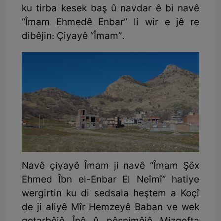
ku tirba kesek baş û navdar ê bi navê
“Îmam Ehmedê Enbar” li wir e jê re
dibêjin: Çiyayê “Îmam”.
Navê çiyayê Îmam ji navê “Îmam Şêx
Ehmed Îbn el-Enbar El Neîmî” hatiye
wergirtin ku di sedsala heştem a Koçî
de ji aliyê Mîr Hemzeyê Baban ve wek