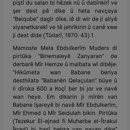
piştî du salan bi hêzek nû û dabînkirî ve
şer dest pê dike û heta navçeya
“Beiqube” dagîr dike, lê di wir de ji aliyê
xiyanetkarekî ve tê jehrîkirin û canê xwe
ji dest dide (Tûdarî, 1970: 43) 1.
Mamoste Mela Ebdulkerîm Muders di
pirtûka “Binemaleyê Zanyaran” de
derbarê Mîr Hemze û malbata wî dibêje:
“Hikûmeta wan Babane beriya
desthilata “Babanên Qelaçulan” bûye û
li dîroka 600 a Koçî ber bi jor ve navê
wan heye. Em dikarin ji mîrên van
Babane îşareyê bi navê Mîr Ebdulkerîm,
Mîr Ehmed û Mîr Seidulah bikin. Pirtûka
(Tezekur El-ejnad fi Muharbe el-Îtrakul
Îkrad) bi başî behsa van navan dike”