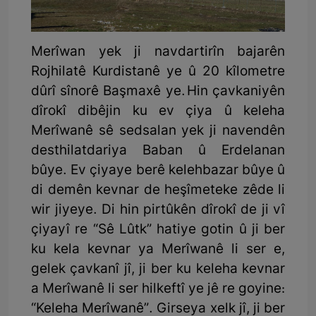
Merîwan yek ji navdartirîn bajarên
Rojhilatê Kurdistanê ye û 20 kîlometre
dûrî sînorê Başmaxê ye. Hin çavkaniyên
dîrokî dibêjin ku ev çiya û keleha
Merîwanê sê sedsalan yek ji navendên
desthilatdariya Baban û Erdelanan
bûye. Ev çiyaye berê kelehbazar bûye û
di demên kevnar de heşîmeteke zêde li
wir jiyeye. Di hin pirtûkên dîrokî de ji vî
çiyayî re “Sê Lûtk” hatiye gotin û ji ber
ku kela kevnar ya Merîwanê li ser e,
gelek çavkanî jî, ji ber ku keleha kevnar
a Merîwanê li ser hilkeftî ye jê re goyine:
“Keleha Merîwanê”. Girseya xelk jî, ji ber