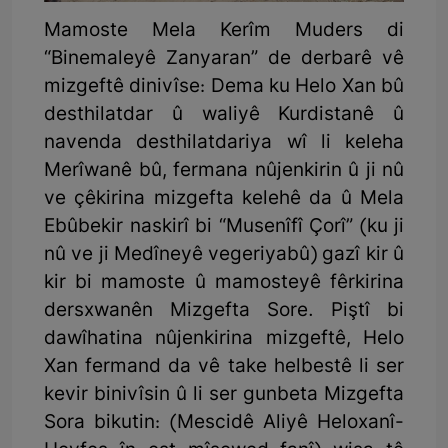
Mamoste Mela Kerîm Muders di
“Binemaleyê Zanyaran” de derbarê vê
mizgeftê dinivîse: Dema ku Helo Xan bû
desthilatdar û waliyê Kurdistanê û
navenda desthilatdariya wî li keleha
Merîwanê bû, fermana nûjenkirin û ji nû
ve çêkirina mizgefta kelehê da û Mela
Ebûbekir naskirî bi “Musenîfî Çorî” (ku ji
nû ve ji Medîneyê vegeriyabû) gazî kir û
kir bi mamoste û mamosteyê fêrkirina
dersxwanên Mizgefta Sore. Piştî bi
dawîhatina nûjenkirina mizgeftê, Helo
Xan fermand da vê take helbestê li ser
kevir binivîsin û li ser gunbeta Mizgefta
Sora bikutin: (Mescidê Aliyê Heloxanî-