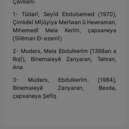
Çavkanî:
1- Tûdarî, Seyîd Ebdulsemed (1970),
Çimkêkî Mîjûyiya Merîwan û Hewraman,
Mihemedî Mela Kerîm, çapxaneya
(Silêman El-ezemî)
2- Muders, Mela Ebdulkerîm (1398an a
Rojî), Binemaleyê Zanyaran, Tehran,
Ana
3- Muders, Ebdulkerîm, (1984),
Binemaleyê Zanyaran, Bexda,
çapxaneya Şefîq.