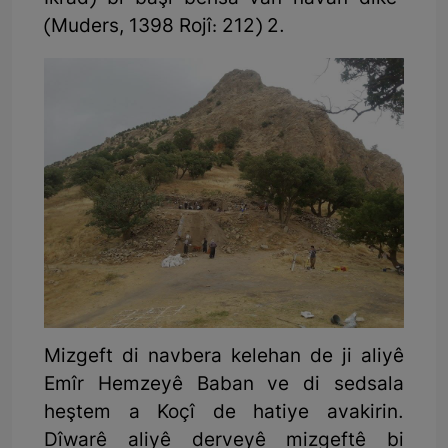
(Muders, 1398 Rojî: 212) 2.
Mizgeft di navbera kelehan de ji aliyê
Emîr Hemzeyê Baban ve di sedsala
heştem a Koçî de hatiye avakirin.
Dîwarê aliyê derveyê mizgeftê bi