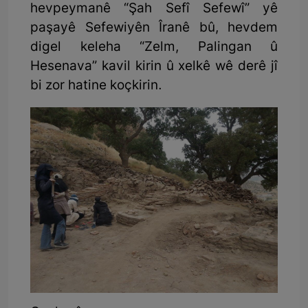
hevpeymanê “Şah Sefî Sefewî” yê
paşayê Sefewiyên Îranê bû, hevdem
digel keleha “Zelm, Palingan û
Hesenava” kavil kirin û xelkê wê derê jî
bi zor hatine koçkirin.