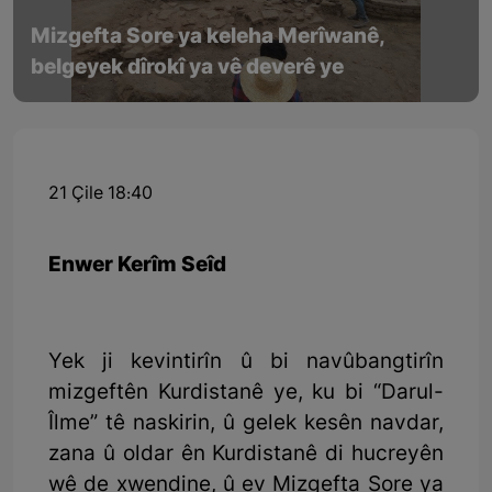
Mizgefta Sore ya keleha Merîwanê,
belgeyek dîrokî ya vê deverê ye
21 Çile 18:40
Enwer Kerîm Seîd
Yek ji kevintirîn û bi navûbangtirîn
mizgeftên Kurdistanê ye, ku bi “Darul-
Îlme” tê naskirin, û gelek kesên navdar,
zana û oldar ên Kurdistanê di hucreyên
wê de xwendine, û ev Mizgefta Sore ya