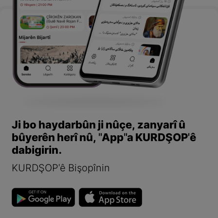
Ji bo haydarbûn ji nûçe, zanyarî û
bûyerên herî nû, "App"a KURDŞOP'ê
dabigirin.
KURDŞOP'ê Bişopînin