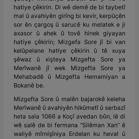
hatiye çêkirin. Di wê demê de bi taybetî
mal û avahiyên girîng bi kevir, kerpûçên
sor ên çargoş û sarucê ku melatek e ji
axasor û ahek û tovê hinek giyayan
hatiye çêkirin; Mizgefa Sore jî bi van
kelûpelane hatiye çêkirin û tê xuya
şêwaz û xişteya Mizgefta Sore ya
Merîwanê jî wek Mizgefta Sore ya
Mehabadê û Mizgefta Hemamiyan a
Bokanê be.
Mizgefta Sore û malên bajarokê keleha
Merîwanê û avahiyên hikûmetî û serbazî
heta sala 1066 a Koçî avedan bûn, lê di
wê salê de bi fermana “Silêman Xan” ê
waliyê mîrnişîniya Erdelan ku heval û