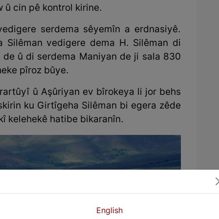
û cin pê kontrol kirine.
 vedigere serdema sêyemîn a erdnasiyê.
eha Silêman vedigere dema H. Silêman di
 de û di serdema Maniyan de ji sala 830
heke pîroz bûye.
artûyî û Aşûriyan ev bîrokeya li jor behs
kirin ku Girtîgeha Silêman bi egera zêde
î kelehekê hatibe bikaranîn.
English