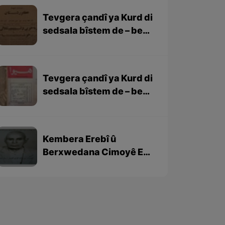
Tevgera çandî ya Kurd di
sedsala bîstem de – beşa
2yem
Tevgera çandî ya Kurd di
sedsala bîstem de – beşa
yekem
Kembera Erebî û
Berxwedana Cimoyê EL
Hemik