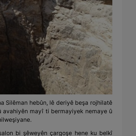
ha Silêman hebûn, lê deriyê beşa rojhilatê
û avahiyên mayî ti bermayiyek nemaye û
hilweşiyane.
 salon bi şêweyên çargoşe hene ku belkî