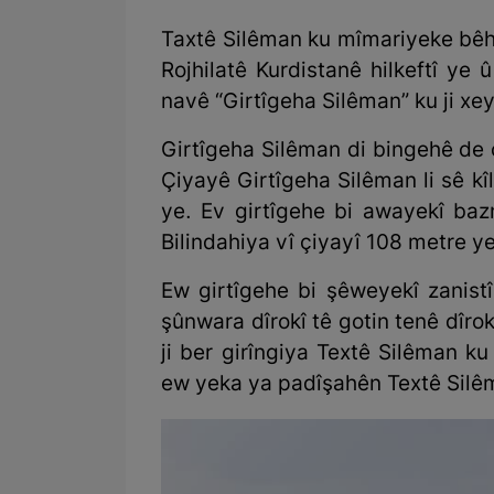
Taxtê Silêman ku mîmariyeke bêhe
Rojhilatê Kurdistanê hilkeftî ye û
navê “Girtîgeha Silêman” ku ji xey
Girtîgeha Silêman di bingehê de ç
Çiyayê Girtîgeha Silêman li sê kî
ye. Ev girtîgehe bi awayekî baz
Bilindahiya vî çiyayî 108 metre y
Ew girtîgehe bi şêweyekî zanistî 
şûnwara dîrokî tê gotin tenê dîrok
ji ber girîngiya Textê Silêman 
ew yeka ya padîşahên Textê Silê