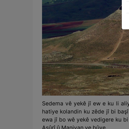
Sedema vê yekê jî ew e ku li al
hatiye kolandin ku zêde jî bi başî 
ewa jî bo wê yekê vedigere ku bi l
Aşûrî û Maniyan ve bûye.