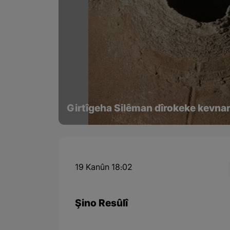
Girtîgeha Silêman dîrokeke kevnar
19 Kanûn 18:02
Şino Resûlî