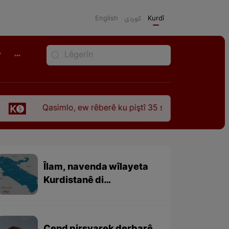
English
كوردی
Kurdî
r
lo, ew rêberê ku piştî 35 sal ji şehîdbûna wî hê jî rêbaza wî 
Îlam, navenda wîlayeta
Kurdistanê di
“Nizhelqilub Hemdulah
Mustewfî” (نزهەالقلوب
حمداللە مستوفی ) de