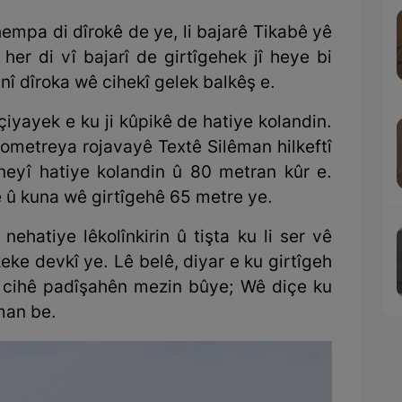
mpa di dîrokê de ye, li bajarê Tikabê yê
 her di vî bajarî de girtîgehek jî heye bi
nî dîroka wê cihekî gelek balkêş e.
iyayek e ku ji kûpikê de hatiye kolandin.
lometreya rojavayê Textê Silêman hilkeftî
neyî hatiye kolandin û 80 metran kûr e.
e û kuna wê girtîgehê 65 metre ye.
nehatiye lêkolînkirin û tişta ku li ser vê
eke devkî ye. Lê belê, diyar e ku girtîgeh
ku cihê padîşahên mezin bûye; Wê diçe ku
man be.