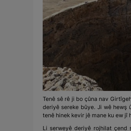
Tenê sê rê ji bo çûna nav Girtîge
deriyê sereke bûye. Ji wê hewş 
tenê hinek kevir jê mane ku ew jî 
Li serweyê deriyê rojhilat çend