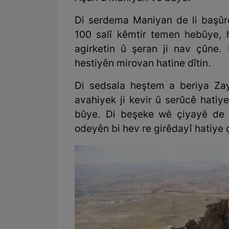
Di serdema Maniyan de li başûrê
100 salî kêmtir temen hebûye, 
agirketin û şeran ji nav çûne.
hestiyên mirovan hatine dîtin.
Di sedsala heştem a beriya Zay
avahiyek ji kevir û serûcê hatiye
bûye. Di beşeke wê çiyayê de
odeyên bi hev re girêdayî hatiye ç