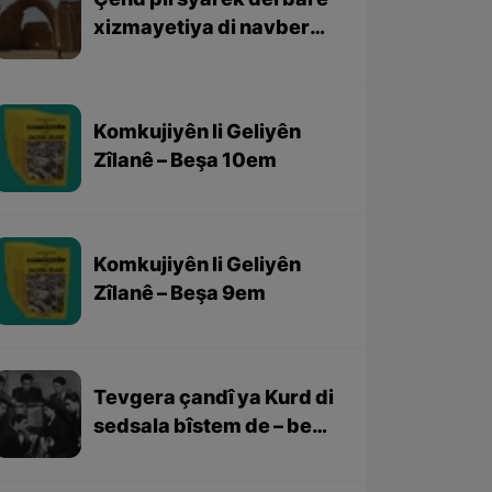
Çend pirsyarek derbarê
xizmayetiya di navbera
Kurd û Sasaniyan
Komkujiyên li Geliyên
Zîlanê – Beşa 10em
Komkujiyên li Geliyên
Zîlanê – Beşa 9em
Tevgera çandî ya Kurd di
sedsala bîstem de – beşa
3yem