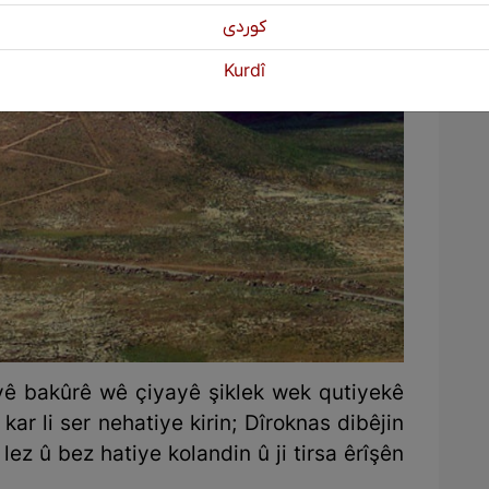
كوردی
Kurdî
iyê bakûrê wê çiyayê şiklek wek qutiyekê
kar li ser nehatiye kirin; Dîroknas dibêjin
ez û bez hatiye kolandin û ji tirsa êrîşên