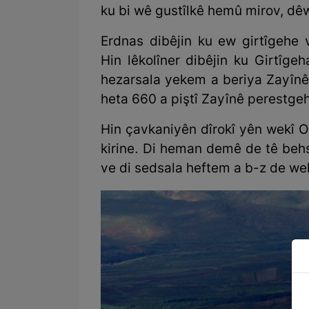
ku bi wê gustîlkê hemû mirov, dêw 
Erdnas dibêjin ku ew girtîgehe
Hin lêkolîner dibêjin ku Girtîg
hezarsala yekem a beriya Zayînê
heta 660 a piştî Zayînê perestge
Hin çavkaniyên dîrokî yên wekî Or
kirine. Di heman demê de tê behs
ve di sedsala heftem a b-z de wek