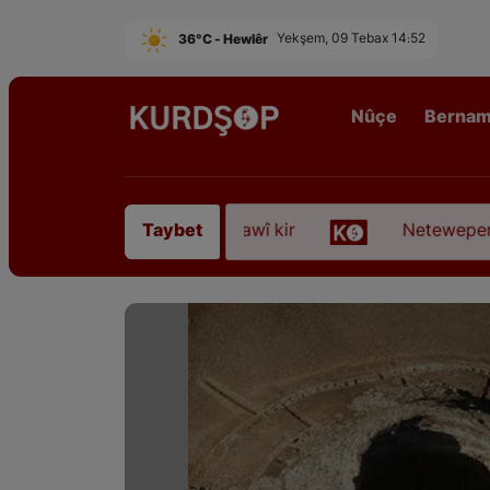
36°C - Hewlêr
Yekşem, 09 Tebax 14:52
Nûçe
Berna
fyanî” koça dawî kir
Neteweperestî li Kurdistan
Taybet