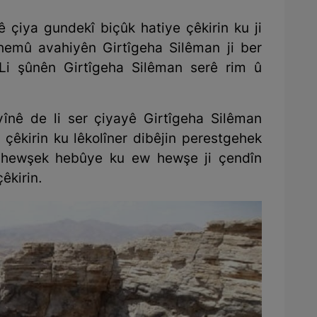
 çiya gundekî biçûk hatiye çêkirin ku ji
hemû avahiyên Girtîgeha Silêman ji ber
 Li şûnên Girtîgeha Silêman serê rim û
înê de li ser çiyayê Girtîgeha Silêman
 çêkirin ku lêkolîner dibêjin perestgehek
 hewşek hebûye ku ew hewşe ji çendîn
êkirin.