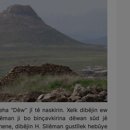
eha “Dêw” jî tê naskirin. Xelk dibêjin ew
lêman ji bo binçavkirina dêwan sûd jê
 hene, dibêjin H. Silêman gustîlek hebûye