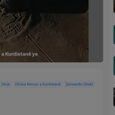
 a Kurdistanê ye
Dîrok
Dîroka Kevnar a Kurdistanê
Şûnwarên Dîrokî