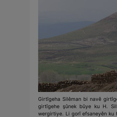
Girtîgeha Silêman bi navê girtîg
girtîgehe şûnek bûye ku H. Si
wergirtiye. Li gorî efsaneyên ku