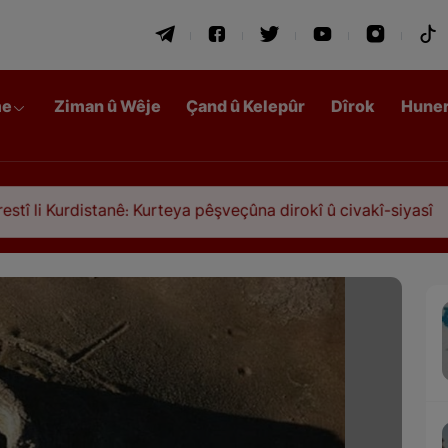
me
Ziman û Wêje
Çand û Kelepûr
Dîrok
Hune
ê: Kurteya pêşveçûna dirokî û civakî-siyasî
Qasim