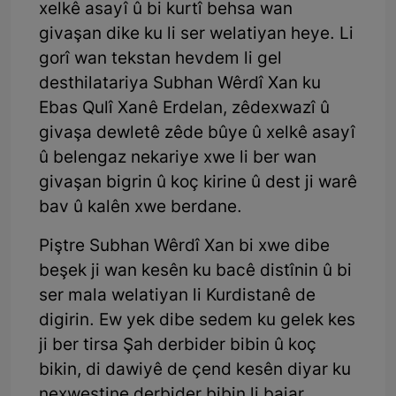
xelkê asayî û bi kurtî behsa wan
givaşan dike ku li ser welatiyan heye. Li
gorî wan tekstan hevdem li gel
desthilatariya Subhan Wêrdî Xan ku
Ebas Qulî Xan ê Erdelan, zêdexwazî û
givaşa dewletê zêde bûye û xelkê asayî
û belengaz nekariye xwe li ber wan
givaşan bigrin û koç kirine û dest ji warê
bav û kalên xwe berdane.
Piştre Subhan Wêrdî Xan bi xwe dibe
beşek ji wan kesên ku bacê distînin û bi
ser mala welatiyan li Kurdistanê de
digirin. Ew yek dibe sedem ku gelek kes
ji ber tirsa Şah derbider bibin û koç
bikin, di dawiyê de çend kesên diyar ku
nexwestine derbider bibin li bajar