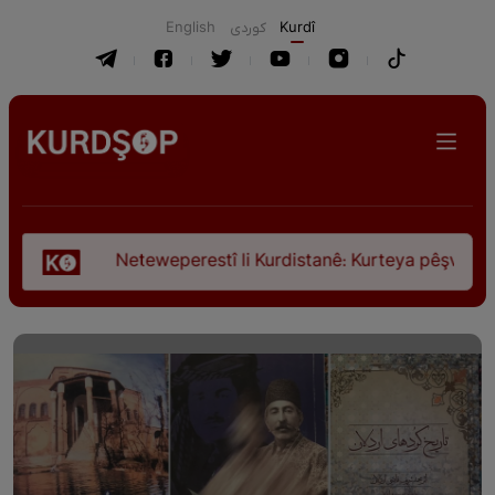
English
كوردی
Kurdî
Neteweperestî li Kurdistanê: Kurteya pêşveçûna dirokî û civ