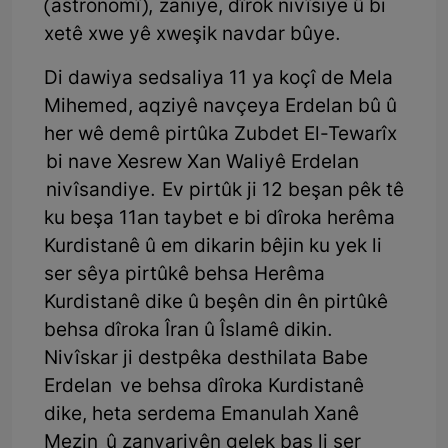
(astronomî), zaniye, dîrok nivîsiye û bi
xetê xwe yê xweşik navdar bûye.
Di dawiya sedsaliya 11 ya koçî de Mela
Mihemed, aqziyê navçeya Erdelan bû û
her wê demê pirtûka Zubdet El-Tewarîx
bi nave Xesrew Xan Waliyê Erdelan
nivîsandiye. Ev pirtûk ji 12 beşan pêk tê
ku beşa 11an taybet e bi dîroka herêma
Kurdistanê û em dikarin bêjin ku yek li
ser sêya pirtûkê behsa Herêma
Kurdistanê dike û beşên din ên pirtûkê
behsa dîroka Îran û Îslamê dikin.
Nivîskar ji destpêka desthilata Babe
Erdelan ve behsa dîroka Kurdistanê
dike, heta serdema Emanulah Xanê
Mezin û zanyariyên gelek baş li ser