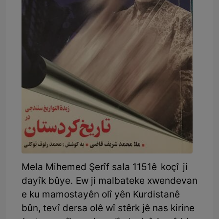
Mela Mihemed Şerîf sala 1151ê koçî ji
dayîk bûye. Ew ji malbateke xwendevan
e ku mamostayên olî yên Kurdistanê
bûn, tevî dersa olê wî stêrk jê nas kirine