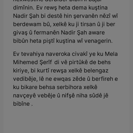
dimînin. Ev rewş heta dema kuştina
Nadir Şah bi destê hin şervanên nêzî wî
berdewam bû, xelkê ku ji tirsan û ji ber
givaş û fermanên Nadir Şah aware
bibûn heta piştî kuştina wî venagerin.
Ev tevahiya naveroka civakî ye ku Mela
Mihemed Şerîf di vê pirtûkê de behs
kiriye, bi kurtî rewşa xelkê belengaz
vedibêje, lê ne ewqas zêde û berfireh e
ku bikare behsa serbihora xelkê
navçeyê vebêje û nifşê niha sûdê jê
bibîne .