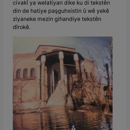
civakî ya welatiyan dike ku di tekstên
din de hatiye paşguhxistin û wê yekê
ziyaneke mezin gihandiye tekstên
dîrokê.