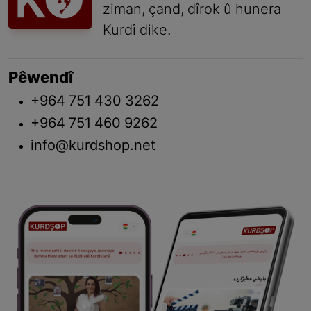
ziman, çand, dîrok û hunera
Kurdî dike.
Pêwendî
+964 751 430 3262
+964 751 460 9262
info@kurdshop.net