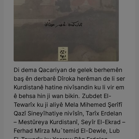
Di dema Qacariyan de gelek berhemên
baş ên derbarê Dîroka herêman de li ser
Kurdistanê hatine nivîsandin ku li vir em
ê behsa hin ji wan bikin. Zubdet El-
Tewarîx ku ji aliyê Mela Mihemed Şerîfî
Qazî Sineyî hatiye nivîsîn, Tarîx Erdelan
– Mestûreya Kurdistanî, Seyîr El-Ekrad –
Ferhad Mîrza Mu`temid El-Dewle, Lub