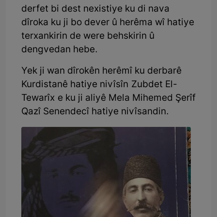
derfet bi dest nexistiye ku di nava
dîroka ku ji bo dever û herêma wî hatiye
terxankirin de were behskirin û
dengvedan hebe.
Yek ji wan dîrokên herêmî ku derbarê
Kurdistanê hatiye nivîsîn Zubdet El-
Tewarîx e ku ji aliyê Mela Mihemed Şerîf
Qazî Senendecî hatiye nivîsandin.