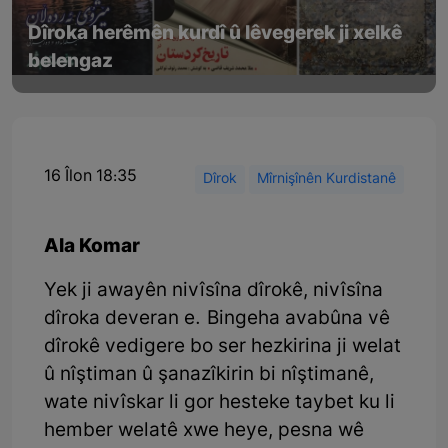
Dîroka herêmên kurdî û lêvegerek ji xelkê
belengaz
16 Îlon 18:35
Dîrok
Mîrnişînên Kurdistanê
Ala Komar
Yek ji awayên nivîsîna dîrokê, nivîsîna
dîroka deveran e. Bingeha avabûna vê
dîrokê vedigere bo ser hezkirina ji welat
û nîştiman û şanazîkirin bi nîştimanê,
wate nivîskar li gor hesteke taybet ku li
hember welatê xwe heye, pesna wê