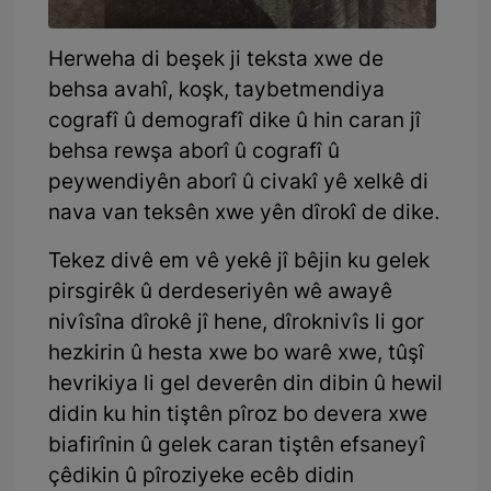
Herweha di beşek ji teksta xwe de
behsa avahî, koşk, taybetmendiya
cografî û demografî dike û hin caran jî
behsa rewşa aborî û cografî û
peywendiyên aborî û civakî yê xelkê di
nava van teksên xwe yên dîrokî de dike.
Tekez divê em vê yekê jî bêjin ku gelek
pirsgirêk û derdeseriyên wê awayê
nivîsîna dîrokê jî hene, dîroknivîs li gor
hezkirin û hesta xwe bo warê xwe, tûşî
hevrikiya li gel deverên din dibin û hewil
didin ku hin tiştên pîroz bo devera xwe
biafirînin û gelek caran tiştên efsaneyî
çêdikin û pîroziyeke ecêb didin