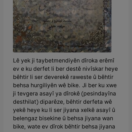
Lê yek ji taybetmendiyên dîroka erêmî
ev e ku derfet li ber destê nivîskar heye
bêhtir li ser deverekê raweste û bêhtir
behsa hurgiliyên wê bike. Ji ber ku xwe
ji tevgera asayî ya dîrokê (pesindayîna
desthilat) diparêze, bêhtir derfeta wê
yekê heye ku li ser jiyana xelkê asayî û
belengaz bisekine û behsa jiyana wan
bike, wate ev dîrok bêhtir behsa jiyana