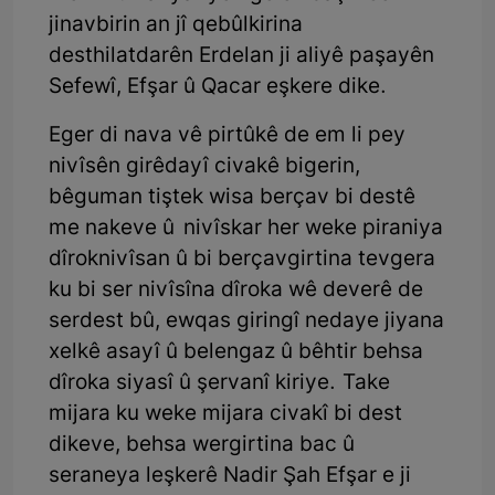
jinavbirin an jî qebûlkirina
desthilatdarên Erdelan ji aliyê paşayên
Sefewî, Efşar û Qacar eşkere dike.
Eger di nava vê pirtûkê de em li pey
nivîsên girêdayî civakê bigerin,
bêguman tiştek wisa berçav bi destê
me nakeve û nivîskar her weke piraniya
dîroknivîsan û bi berçavgirtina tevgera
ku bi ser nivîsîna dîroka wê deverê de
serdest bû, ewqas giringî nedaye jiyana
xelkê asayî û belengaz û bêhtir behsa
dîroka siyasî û şervanî kiriye. Take
mijara ku weke mijara civakî bi dest
dikeve, behsa wergirtina bac û
seraneya leşkerê Nadir Şah Efşar e ji