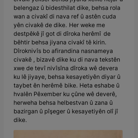
belengaz û bidesthilat dike, behsa rola
wan a civakî di nava ref û astên cuda
yên civakê de dike. Her weke me
destpêkê jî got di dîroka herêmî de
bêhtir behsa jiyana civakî tê kirin.
Dîroknivîs bo afirandina nasnameya
civakê , bizavê dike ku di nava tekstên
xwe de tevî nivîsîna dîroka wê devera
ku lê jiyaye, behsa kesayetiyên diyar û
taybet ên herêmê bike. Heta eshabe û
hvalên Pêxember ku çûne wê deverê,
herweha behsa helbestvan û zana û
bazirgan û pîşeger û kesayetiyên olî jî
dike.