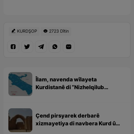
KURDŞOP
2723 Dîtin
Îlam, navenda wîlayeta
Kurdistanê di “Nizhelqilub
Hemdulah Mustewfî” (نزهەالقلوب
حمداللە مستوفی ) de
Çend pirsyarek derbarê
xizmayetiya di navbera Kurd û
Sasaniyan