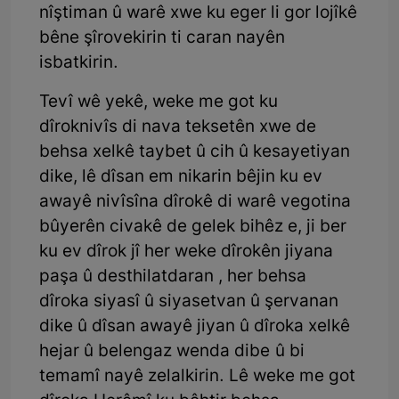
nîştiman û warê xwe ku eger li gor lojîkê
bêne şîrovekirin ti caran nayên
isbatkirin.
Tevî wê yekê, weke me got ku
dîroknivîs di nava teksetên xwe de
behsa xelkê taybet û cih û kesayetiyan
dike, lê dîsan em nikarin bêjin ku ev
awayê nivîsîna dîrokê di warê vegotina
bûyerên civakê de gelek bihêz e, ji ber
ku ev dîrok jî her weke dîrokên jiyana
paşa û desthilatdaran , her behsa
dîroka siyasî û siyasetvan û şervanan
dike û dîsan awayê jiyan û dîroka xelkê
hejar û belengaz wenda dibe û bi
temamî nayê zelalkirin. Lê weke me got