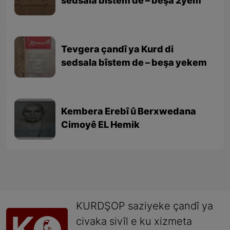
sedsala bîstem de – beşa 2yem
Tevgera çandî ya Kurd di
sedsala bîstem de – beşa yekem
Kembera Erebî û Berxwedana
Cimoyê EL Hemik
KURDŞOP saziyeke çandî ya
civaka sivîl e ku xizmeta