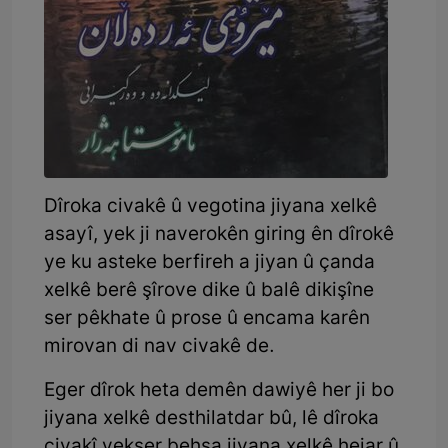
Dîroka civakê û vegotina jiyana xelkê
asayî, yek ji naverokên giring ên dîrokê
ye ku asteke berfireh a jiyan û çanda
xelkê berê şîrove dike û balê dikişîne
ser pêkhate û prose û encama karên
mirovan di nav civakê de.
Eger dîrok heta demên dawiyê her ji bo
jiyana xelkê desthilatdar bû, lê dîroka
civakî yekser behsa jiyana xelkê hejar û