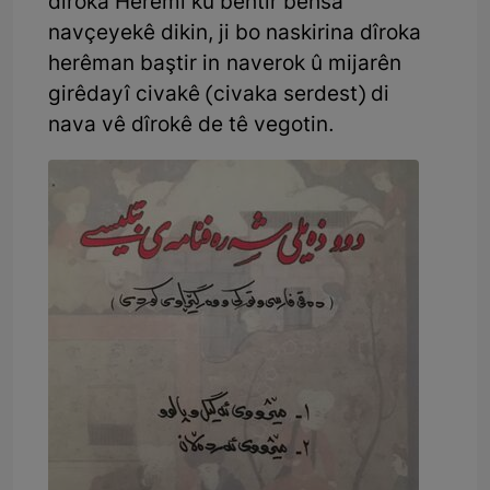
dîroka Herêmî ku bêhtir behsa
navçeyekê dikin, ji bo naskirina dîroka
herêman baştir in naverok û mijarên
girêdayî civakê (civaka serdest) di
nava vê dîrokê de tê vegotin.