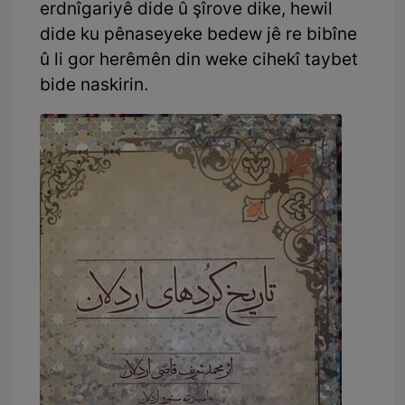
erdnîgariyê dide û şîrove dike, hewil
dide ku pênaseyeke bedew jê re bibîne
û li gor herêmên din weke cihekî taybet
bide naskirin.