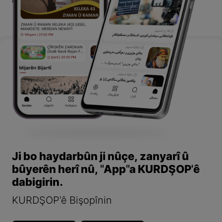
Ji bo haydarbûn ji nûçe, zanyarî û
bûyerên herî nû, "App"a KURDŞOP'ê
dabigirin.
KURDŞOP'ê Bişopînin