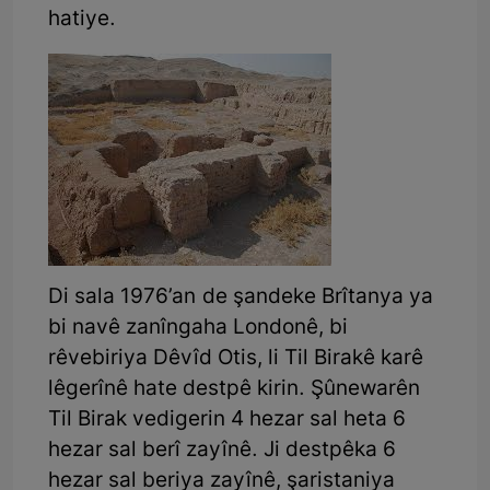
hatiye.
Di sala 1976’an de şandeke Brîtanya ya
bi navê zanîngaha Londonê, bi
rêvebiriya Dêvîd Otis, li Til Birakê karê
lêgerînê hate destpê kirin. Şûnewarên
Til Birak vedigerin 4 hezar sal heta 6
hezar sal berî zayînê. Ji destpêka 6
hezar sal beriya zayînê, şaristaniya