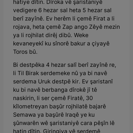
hatiye dîtin. Dîroka vê şaristaniyê
vedigere 6 hezar sal heta 5 hezar sal
berî zayînê. Ev herêm li çemê Firat a li
rojava, heta çemê Zap ango Zêyê mezin
ya li rojhilat dirêj dibû. Weke
kevaneyekî ku sînorê bakur a çiyayê
Toros bû.
Bi destpêka 4 hezar salî berî zayînê re,
li Til Birak serdemeke nû ya bi navê
serdema Uruk destpê kir. Ev şaristanî
ku bi navê berbanga dîrokê jî tê
naskirin, li ser çemê Firatê, 30
kîlometreyan başûr rojhilatê bajarê
Semawa ya başûrê Iraqê ye ku
şûnwarên wê şaristaniyê cara pêşîn lê
hatin dîtin. Giringiya vê serdemê