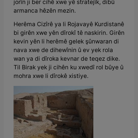
jorîn ji ber cihê xwe yê stratejîk, dibû
armanca hêzên mezin.
Herêma Cizîrê ya li Rojavayê Kurdistanê
bi girên xwe yên dîrokî tê naskirin. Girên
kevin yên li herêmê gelek şûnwaran di
nava xwe de dihewînin û ev yek rola
wan ya di dîroka kevnar de teqez dike.
Til Birak yek ji cihên ku xwedî rol bûye û
mohra xwe li dîrokê xistiye.