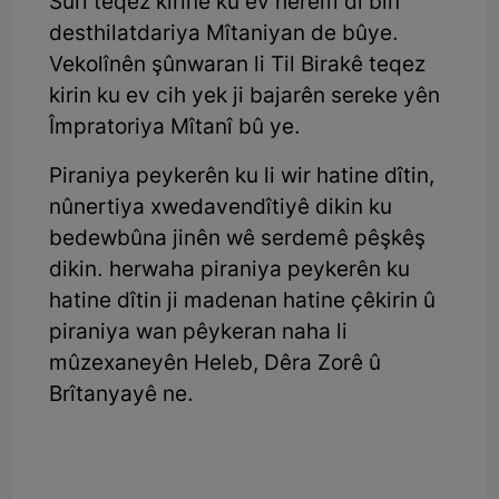
Sûrî teqez kirine ku ev herêm di bin
desthilatdariya Mîtaniyan de bûye.
Vekolînên şûnwaran li Til Birakê teqez
kirin ku ev cih yek ji bajarên sereke yên
Împratoriya Mîtanî bû ye.
Piraniya peykerên ku li wir hatine dîtin,
nûnertiya xwedavendîtiyê dikin ku
bedewbûna jinên wê serdemê pêşkêş
dikin. herwaha piraniya peykerên ku
hatine dîtin ji madenan hatine çêkirin û
piraniya wan pêykeran naha li
mûzexaneyên Heleb, Dêra Zorê û
Brîtanyayê ne.