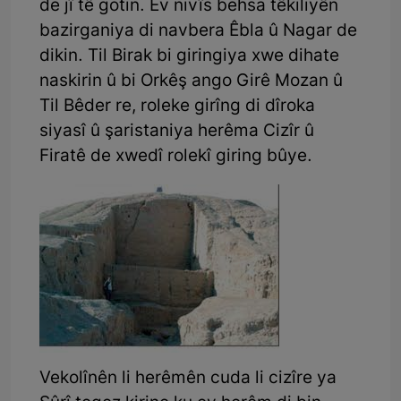
de jî tê gotin. Ev nivîs behsa têkiliyên
bazirganiya di navbera Êbla û Nagar de
dikin. Til Birak bi giringiya xwe dihate
naskirin û bi Orkêş ango Girê Mozan û
Til Bêder re, roleke girîng di dîroka
siyasî û şaristaniya herêma Cizîr û
Firatê de xwedî rolekî giring bûye.
Vekolînên li herêmên cuda li cizîre ya