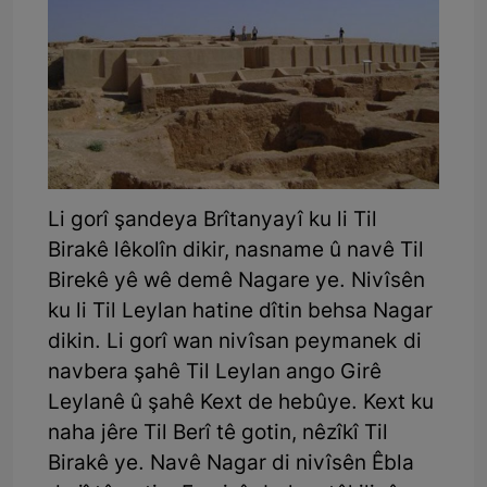
Li gorî şandeya Brîtanyayî ku li Til
Birakê lêkolîn dikir, nasname û navê Til
Birekê yê wê demê Nagare ye. Nivîsên
ku li Til Leylan hatine dîtin behsa Nagar
dikin. Li gorî wan nivîsan peymanek di
navbera şahê Til Leylan ango Girê
Leylanê û şahê Kext de hebûye. Kext ku
naha jêre Til Berî tê gotin, nêzîkî Til
Birakê ye. Navê Nagar di nivîsên Êbla