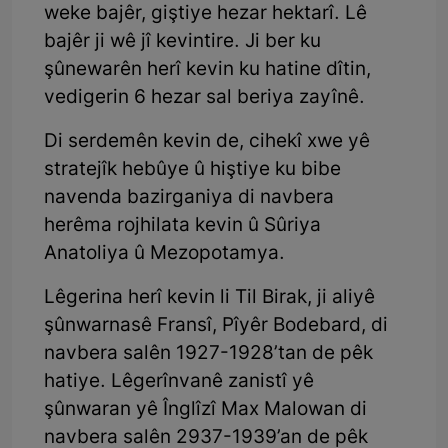
weke bajêr, giştiye hezar hektarî. Lê
bajêr ji wê jî kevintire. Ji ber ku
şûnewarên herî kevin ku hatine dîtin,
vedigerin 6 hezar sal beriya zayînê.
Di serdemên kevin de, cihekî xwe yê
stratejîk hebûye û hiştiye ku bibe
navenda bazirganiya di navbera
herêma rojhilata kevin û Sûriya
Anatoliya û Mezopotamya.
Lêgerina herî kevin li Til Birak, ji aliyê
şûnwarnasê Fransî, Pîyêr Bodebard, di
navbera salên 1927-1928’tan de pêk
hatiye. Lêgerînvanê zanistî yê
şûnwaran yê Înglîzî Max Malowan di
navbera salên 2937-1939’an de pêk