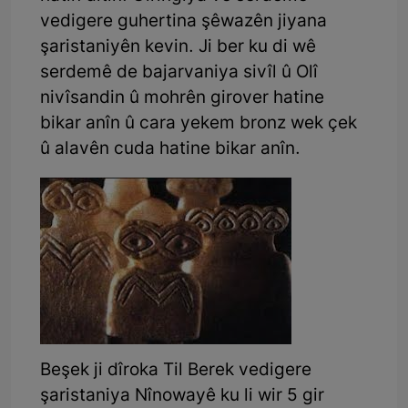
vedigere guhertina şêwazên jiyana
şaristaniyên kevin. Ji ber ku di wê
serdemê de bajarvaniya sivîl û Olî
nivîsandin û mohrên girover hatine
bikar anîn û cara yekem bronz wek çek
û alavên cuda hatine bikar anîn.
Beşek ji dîroka Til Berek vedigere
şaristaniya Nînowayê ku li wir 5 gir