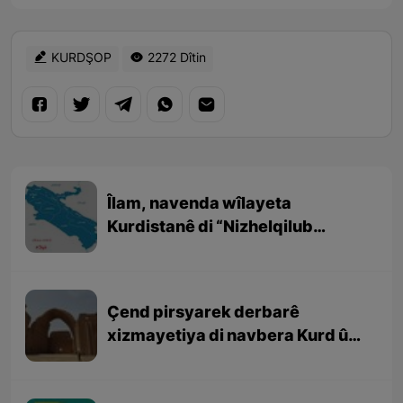
KURDŞOP
2272 Dîtin
Îlam, navenda wîlayeta
Kurdistanê di “Nizhelqilub
Hemdulah Mustewfî” (نزهەالقلوب
حمداللە مستوفی ) de
Çend pirsyarek derbarê
xizmayetiya di navbera Kurd û
Sasaniyan