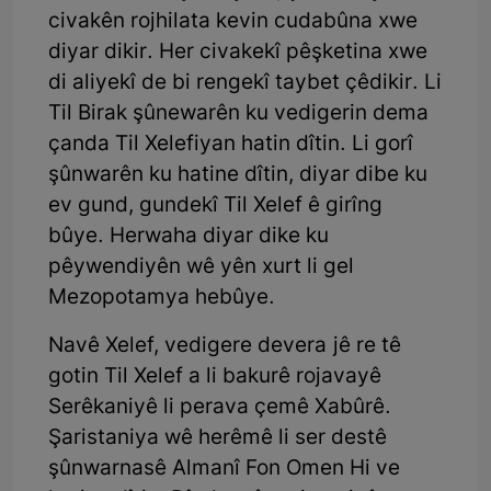
civakên rojhilata kevin cudabûna xwe
diyar dikir. Her civakekî pêşketina xwe
di aliyekî de bi rengekî taybet çêdikir. Li
Til Birak şûnewarên ku vedigerin dema
çanda Til Xelefiyan hatin dîtin. Li gorî
şûnwarên ku hatine dîtin, diyar dibe ku
ev gund, gundekî Til Xelef ê girîng
bûye. Herwaha diyar dike ku
pêywendiyên wê yên xurt li gel
Mezopotamya hebûye.
Navê Xelef, vedigere devera jê re tê
gotin Til Xelef a li bakurê rojavayê
Serêkaniyê li perava çemê Xabûrê.
Şaristaniya wê herêmê li ser destê
şûnwarnasê Almanî Fon Omen Hi ve