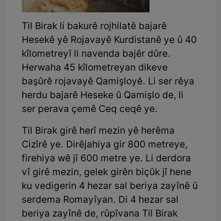
Til Birak li bakurê rojhilatê bajarê
Hesekê yê Rojavayê Kurdistanê ye û 40
kîlometreyî li navenda bajêr dûre.
Herwaha 45 kîlometreyan dikeve
başûrê rojavayê Qamişloyê. Li ser rêya
herdu bajarê Heseke û Qamişlo de, li
ser perava çemê Ceq ceqê ye.
Til Birak girê herî mezin yê herêma
Cizîrê ye. Dirêjahiya gir 800 metreye,
firehiya wê jî 600 metre ye. Li derdora
vî girê mezin, gelek girên biçûk jî hene
ku vedigerin 4 hezar sal beriya zayînê û
serdema Romayîyan. Di 4 hezar sal
beriya zayînê de, rûpîvana Til Birak