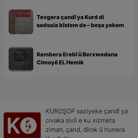
Tevgera çandî ya Kurd di
sedsala bîstem de – beşa yekem
Kembera Erebî û Berxwedana
Cimoyê EL Hemik
KURDŞOP saziyeke çandî ya
civaka sivîl e ku xizmeta
ziman, çand, dîrok û hunera