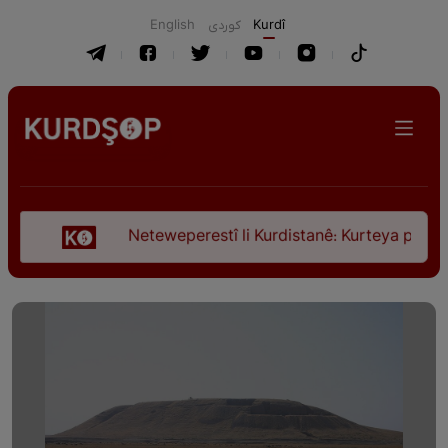
English
كوردی
Kurdî
Neteweperestî li Kurdistanê: Kurteya pêşveçûna dir