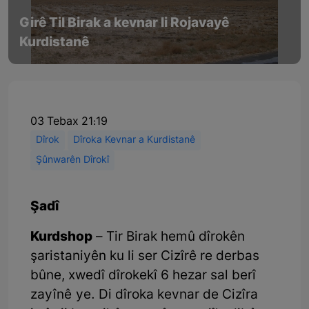
Girê Til Birak a kevnar li Rojavayê
Kurdistanê
03 Tebax 21:19
Dîrok
Dîroka Kevnar a Kurdistanê
Şûnwarên Dîrokî
Şadî
Kurdshop
– Tir Birak hemû dîrokên
şaristaniyên ku li ser Cizîrê re derbas
bûne, xwedî dîrokekî 6 hezar sal berî
zayînê ye. Di dîroka kevnar de Cizîra