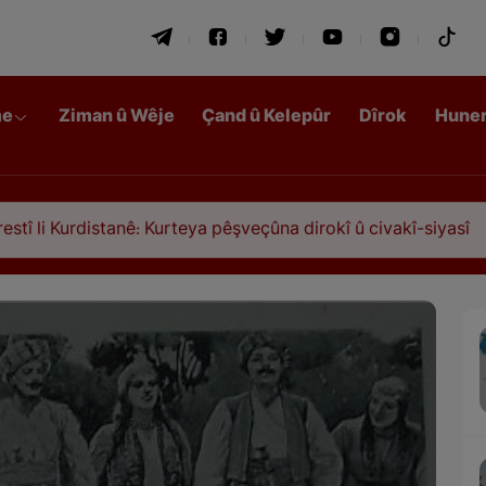
me
Ziman û Wêje
Çand û Kelepûr
Dîrok
Hune
anê: Kurteya pêşveçûna dirokî û civakî-siyasî
Qa