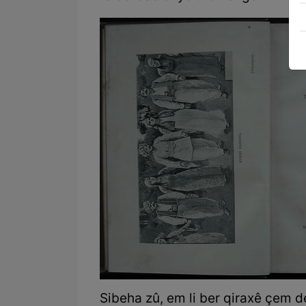
Sibeha zû, em li ber qiraxê çem d