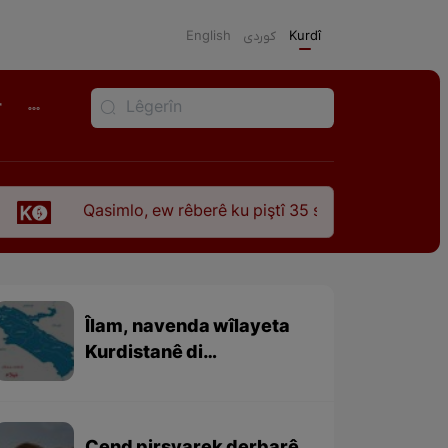
English
كوردی
Kurdî
r
simlo, ew rêberê ku piştî 35 sal ji şehîdbûna wî hê jî rêbaza w
Îlam, navenda wîlayeta
Kurdistanê di
“Nizhelqilub Hemdulah
Mustewfî” (نزهەالقلوب
حمداللە مستوفی ) de