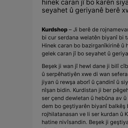
hinek caran jî bo karên siya
seyahet û geriyanê berê x
Kurdshop
– Ji berê de rojnamevan
bi cur serdana welatên biyanî bi t
Hinek caran bo bazirganîkirinê û h
gelek caran jî bo seyahet û geri
Beşek ji wan jî hewl dane ji bilî c
û serpêhatiyên xwe di wan sefera
jiyan û rewşa aborî û çandinî û si
nîşan bidin. Kurdistan ji ber pêg
ser çend dewletan û hebûna av û 
dem bo geştiyarên biyanî balkêş bû
rojhilatanasan ve li ser kurdan û 
hatine nivîsandin. Beşek ji geştiy