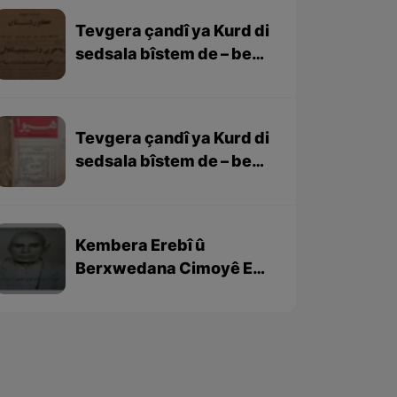
Tevgera çandî ya Kurd di
sedsala bîstem de – beşa
2yem
Tevgera çandî ya Kurd di
sedsala bîstem de – beşa
yekem
Kembera Erebî û
Berxwedana Cimoyê EL
Hemik