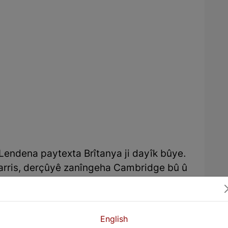
i Lendena paytexta Brîtanya ji dayîk bûye.
Harris, derçûyê zanîngeha Cambridge bû û
iyarî kir û hevdem bo rojnameya Times jî
96 berê xwe da Kurdistanê û di pirtûka bi
e” behsa wan gundên kurdan dike ku tê
English
ne behsa jiyana kurdan dike: