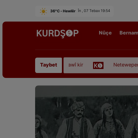
36°C - Hewlêr
În , 07 Tebax 19:54
Nûçe
Berna
 Sofyanî” koça dawî kir
Neteweperestî li Kurdist
Taybet