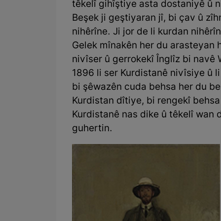
têkelî gihîştiye asta dostaniyê û n
Beşek ji geştiyaran jî, bi çav û zî
nihêrîne. Ji jor de li kurdan nihêrî
Gelek mînakên her du arasteyan h
nivîser û gerrokekî Înglîz bi navê
1896 li ser Kurdistanê nivîsiye û l
bi şêwazên cuda behsa her du be
Kurdistan dîtiye, bi rengekî behsa
Kurdistanê nas dike û têkelî wan d
guhertin.