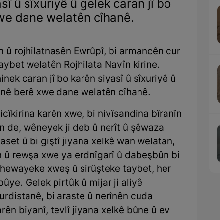
sî û sîxuriyê û gelek caran jî bo
we dane welatên cîhanê.
 û rojhilatnasên Ewrûpî, bi armancên cur
aybet welatên Rojhilata Navîn kirine.
inek caran jî bo karên siyasî û sîxuriyê û
yanê berê xwe dane welatên cîhanê.
îbicîkirina karên xwe, bi nivîsandina bîranîn
n de, wêneyek ji deb û nerît û şêwaza
yaset û bi giştî jiyana xelkê wan welatan,
eh û rewşa xwe ya erdnîgarî û dabeşbûn bi
hewayeke xweş û sirûşteke taybet, her
ye. Gelek pirtûk û mijar ji aliyê
Kurdistanê, bi araste û nerînên cuda
arên biyanî, tevlî jiyana xelkê bûne û ev