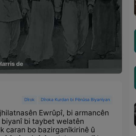
Harris de
Dîrok
Dîroka Kurdan bi Pênûsa Biyaniyan
jhilatnasên Ewrûpî, bi armancên
 biyanî bi taybet welatên
ek caran bo bazirganîkirinê û