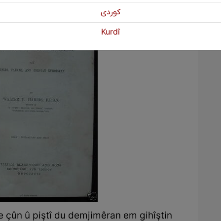
كوردی
Kurdî
e çûn û piştî du demjimêran em gihîştin