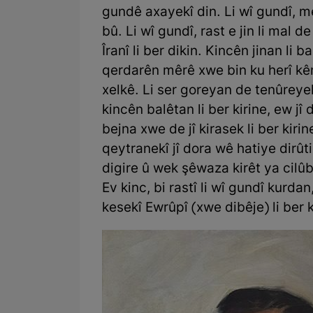
gundê axayekî din. Li wî gundî, me
bû. Li wî gundî, rast e jin li mal 
Îranî li ber dikin. Kincên jinan li 
qerdarên mêrê xwe bin ku herî kê
xelkê. Li ser goreyan de tenûreyek
kincên balêtan li ber kirine, ew jî
bejna xwe de jî kirasek li ber kirin
qeytranekî jî dora wê hatiye dirûti
digire û wek şêwaza kirêt ya cilûb
Ev kinc, bi rastî li wî gundî kurda
kesekî Ewrûpî (xwe dibêje) li ber k