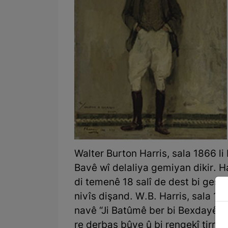
Walter Burton Harris, sala 1866 l
Bavê wî delaliya gemiyan dikir. 
di temenê 18 salî de dest bi geşt
nivîs dişand. W.B. Harris, sala 18
navê “Ji Batûmê ber bi Bexdayê v
re derbas bûye û bi rengekî tirra