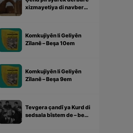
Çend pirsyarek derbarê
xizmayetiya di navbera
Kurd û Sasaniyan
Komkujiyên li Geliyên
Zîlanê – Beşa 10em
Komkujiyên li Geliyên
Zîlanê – Beşa 9em
Tevgera çandî ya Kurd di
sedsala bîstem de – beşa
3yem