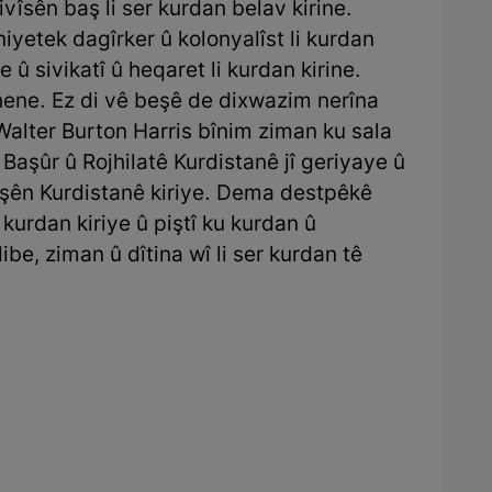
ivîsên baş li ser kurdan belav kirine.
hniyetek dagîrker û kolonyalîst li kurdan
ne û sivikatî û heqaret li kurdan kirine.
ene. Ez di vê beşê de dixwazim nerîna
 Walter Burton Harris bînim ziman ku sala
i Başûr û Rojhilatê Kurdistanê jî geriyaye û
şên Kurdistanê kiriye. Dema destpêkê
 kurdan kiriye û piştî ku kurdan û
ibe, ziman û dîtina wî li ser kurdan tê