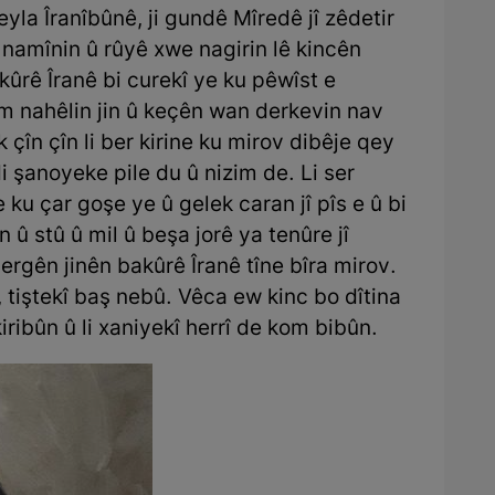
yla Îranîbûnê, ji gundê Mîredê jî zêdetir
de namînin û rûyê xwe nagirin lê kincên
bakûrê Îranê bi curekî ye ku pêwîst e
m nahêlin jin û keçên wan derkevin nav
 çîn çîn li ber kirine ku mirov dibêje qey
 di şanoyeke pile du û nizim de. Li ser
e ku çar goşe ye û gelek caran jî pîs e û bi
n û stû û mil û beşa jorê ya tenûre jî
ergên jinên bakûrê Îranê tîne bîra mirov.
n, tiştekî baş nebû. Vêca ew kinc bo dîtina
iribûn û li xaniyekî herrî de kom bibûn.