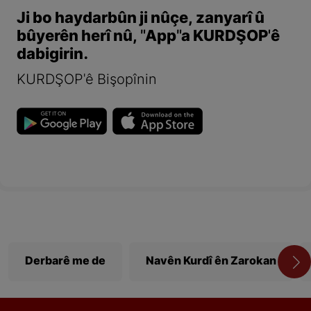
Ji bo haydarbûn ji nûçe, zanyarî û
bûyerên herî nû, "App"a KURDŞOP'ê
dabigirin.
KURDŞOP'ê Bişopînin
Derbarê me de
Navên Kurdî ên Zarokan