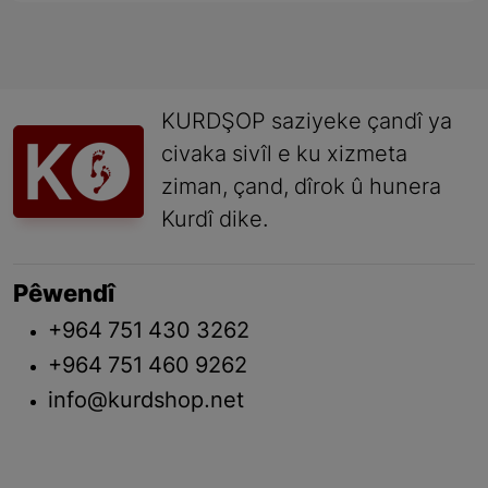
KURDŞOP saziyeke çandî ya
civaka sivîl e ku xizmeta
ziman, çand, dîrok û hunera
Kurdî dike.
Pêwendî
+964 751 430 3262
+964 751 460 9262
info@kurdshop.net