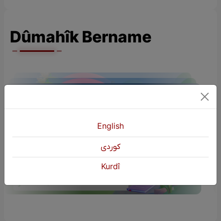
Dûmahîk Bername
English
ÇÎROKÊN ZAROKAN (Çîroka Mam
كوردی
Homere)
Kurdî
S02
Yêkşem | 20:00 EBL