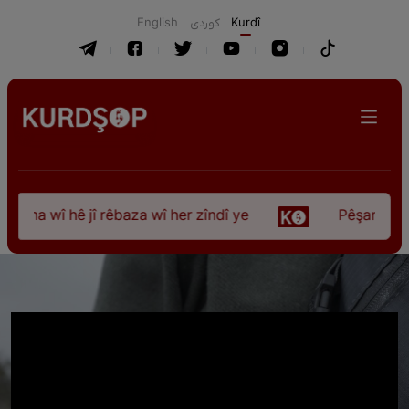
English
كوردی
Kurdî
ûna wî hê jî rêbaza wî her zîndî ye
Pêşangeha “Jî