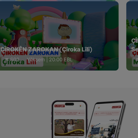
Ç
ÇÎROKÊN ZAROKAN (Çîroka Lîlî)
Se
S02
Yêkşem | 20:00 EBL