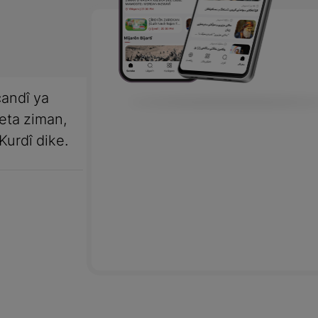
andî ya
meta ziman,
Kurdî dike.