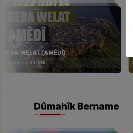
GERA WELAT (AMÊDÎ)
G
Sêşem | 21:00 EBL
Dûmahîk Bername