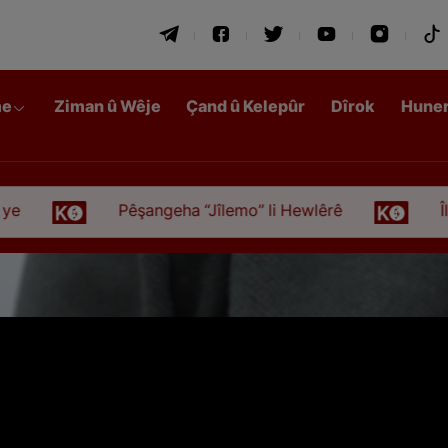
me
Ziman û Wêje
Çand û Kelepûr
Dîrok
Hune
Pêşangeha “Jîlemo” li Hewlêrê