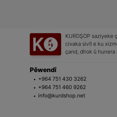
KURDŞOP saziyeke ç
civaka sivîl e ku xiz
çand, dîrok û hunera 
Pêwendî
+964 751 430 3262
+964 751 460 9262
info@kurdshop.net