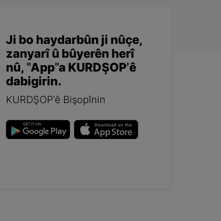
Ji bo haydarbûn ji nûçe,
zanyarî û bûyerên herî
nû, "App"a KURDŞOP'ê
dabigirin.
KURDŞOP'ê Bişopînin