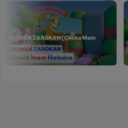
ÇÎROKÊN ZAROKAN (Çîroka Mam
Homere)
S02
Yêkşem | 20:00 EBL