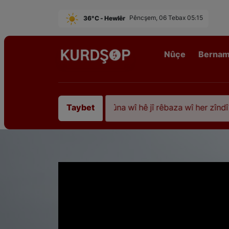
36°C - Hewlêr
Pêncşem, 06 Tebax 05:15
Nûçe
Berna
piştî 35 sal ji şehîdbûna wî hê jî rêbaza wî her zîndî ye
Taybet