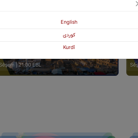
English
كوردی
Kurdî
ERA WELAT (AKRÊ)
GER
Sêşem | 21:00 EBL
Sêş