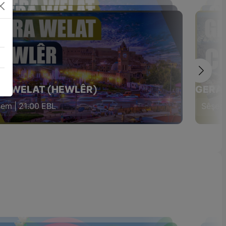
A WELAT (HEWLÊR)
GERA 
em | 21:00 EBL
Sêşem 