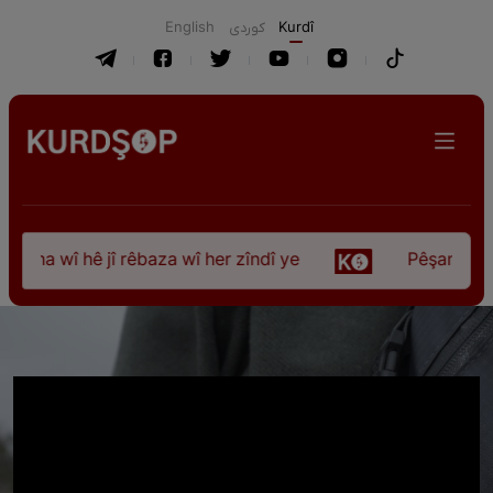
English
كوردی
Kurdî
ûna wî hê jî rêbaza wî her zîndî ye
Pêşangeha “Jî