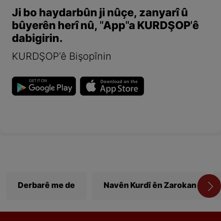
Ji bo haydarbûn ji nûçe, zanyarî û
bûyerên herî nû, "App"a KURDŞOP'ê
dabigirin.
KURDŞOP'ê Bişopînin
Derbarê me de
Navên Kurdî ên Zarokan