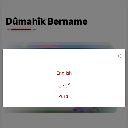
Dûmahîk Bername
English
ÇÎROKÊN ZAROKAN (Çîroka Mam
كوردی
Homere)
Kurdî
S02
Yêkşem | 20:00 EBL