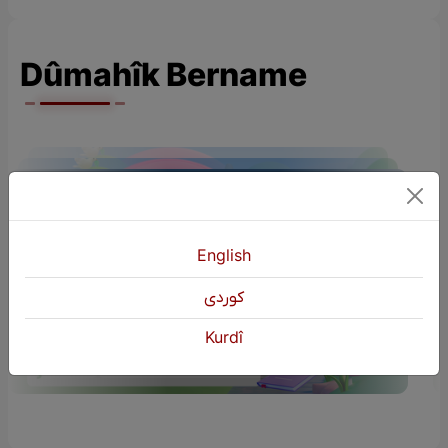
Dûmahîk Bername
English
ÇÎROKÊN ZAROKAN (Çîroka Mam
كوردی
Homere)
Kurdî
S02
Yêkşem | 20:00 EBL