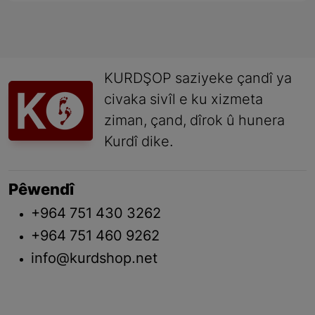
KURDŞOP saziyeke çandî ya
civaka sivîl e ku xizmeta
ziman, çand, dîrok û hunera
Kurdî dike.
Pêwendî
+964 751 430 3262
+964 751 460 9262
info@kurdshop.net