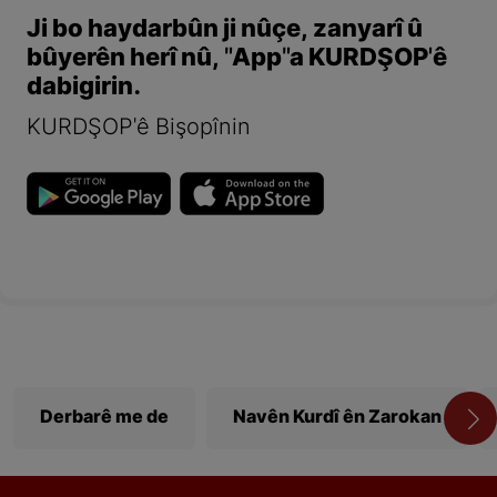
Ji bo haydarbûn ji nûçe, zanyarî û
bûyerên herî nû, "App"a KURDŞOP'ê
dabigirin.
KURDŞOP'ê Bişopînin
Derbarê me de
Navên Kurdî ên Zarokan