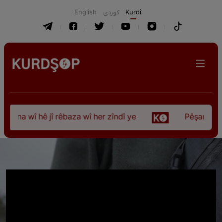
English
كوردی
Kurdî
ûna wî hê jî rêbaza wî her zîndî ye
Pêşangeha “Jî