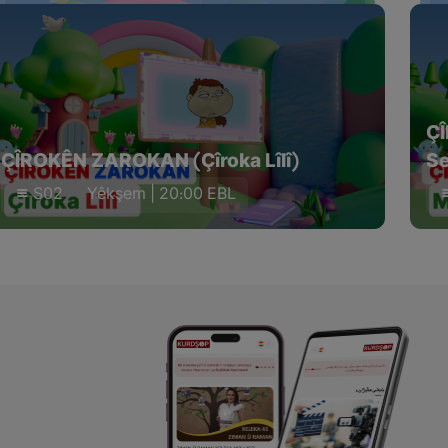
Ç
ÇÎROKÊN ZAROKAN (Çîroka Lîlî)
Se
S02
Yêkşem | 20:00 EBL