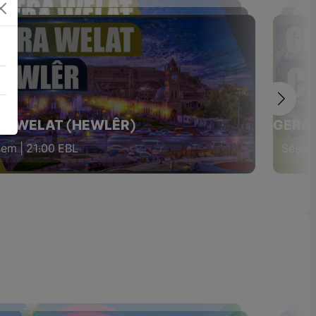
A WELAT (HEWLÊR)
GERA 
em | 21:00 EBL
Sêşem 