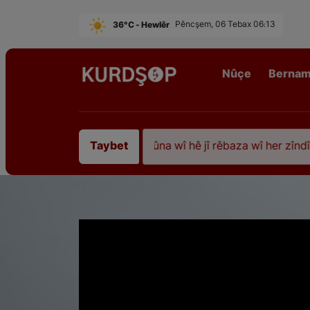
36°C - Hewlêr
Pêncşem, 06 Tebax 06:13
Nûçe
Berna
piştî 35 sal ji şehîdbûna wî hê jî rêbaza wî her zîndî ye
Taybet