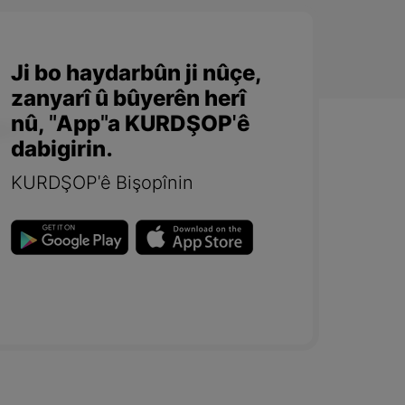
Ji bo haydarbûn ji nûçe,
zanyarî û bûyerên herî
nû, "App"a KURDŞOP'ê
dabigirin.
KURDŞOP'ê Bişopînin