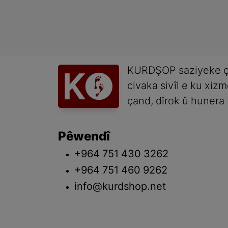
KURDŞOP saziyeke ç
civaka sivîl e ku xiz
çand, dîrok û hunera 
Pêwendî
+964 751 430 3262
+964 751 460 9262
info@kurdshop.net