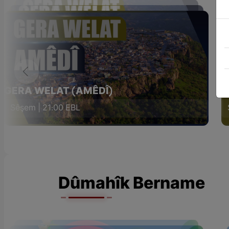
GERA WELAT (AMÊDÎ)
G
Sêşem | 21:00 EBL
Dûmahîk Bername