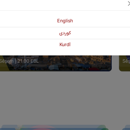
English
كوردی
Kurdî
ERA WELAT (AKRÊ)
GER
Sêşem | 21:00 EBL
Sêş