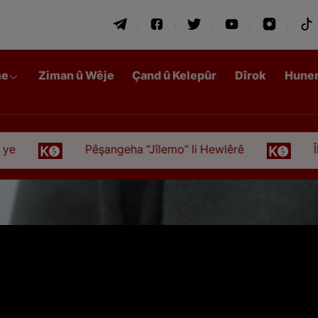
me
Ziman û Wêje
Çand û Kelepûr
Dîrok
Hune
Pêşangeha “Jîlemo” li Hewlêrê