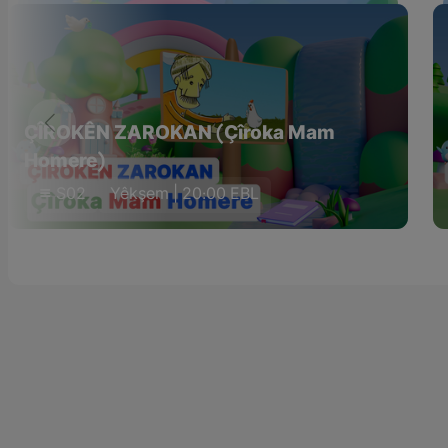
ÇÎROKÊN ZAROKAN (Çîroka Mam
Homere)
S02
Yêkşem | 20:00 EBL