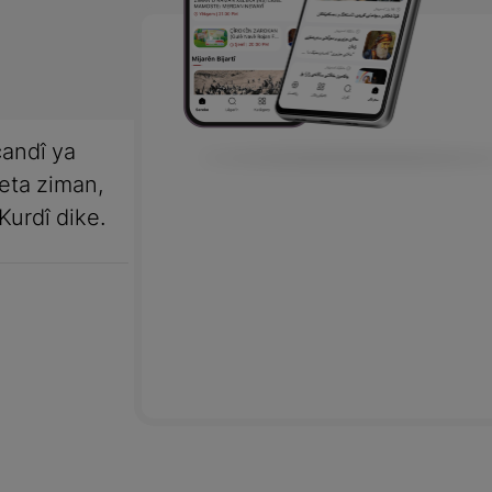
andî ya
meta ziman,
Kurdî dike.