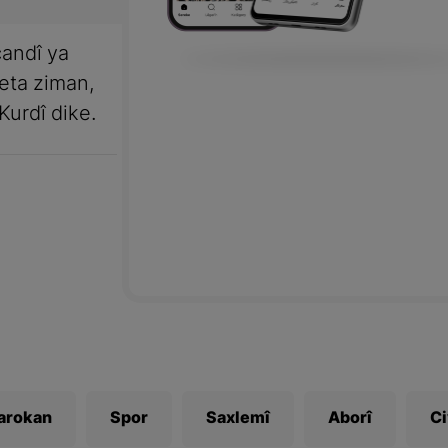
andî ya
meta ziman,
Kurdî dike.
Zarokan
Spor
Saxlemî
Aborî
C