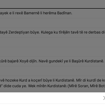
iyayek e li rexê Bamernê li herêma Badînan.
yê Zerdeştiyan bûye. Kulega ku tîrêjên tavê tê re derbas d
ûrê bajarê Xoyê dijîn. Navê gundekî ye li Başûrê Kurdistanê.
avê hozeke Kurd a koçerî bûye li Kurdistanê. Mîr di kurdî de 
d” dide cuda ye. Wek mîrên Kurdistanê: (Mîrê Soran, Mîrê Bot
î