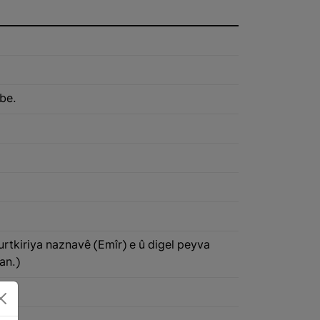
ibe.
kurtkiriya naznavê (Emîr) e û digel peyva
an.)