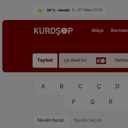
36°C - Hewlêr
În , 07 Tebax 21:05
Nûçe
Berna
ezkirî “Qadirê Sofyanî” koça dawî kir
Neteweper
Taybet
A
B
C
Ç
D
P
Q
R
Navên Kuran
Navên Keçan