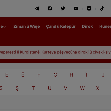
me
Ziman û Wêje
Çand û Kelepûr
Dîrok
Hune
estî li Kurdistanê: Kurteya pêşveçûna dirokî û civakî-siyasî
E
Ê
F
G
H
Î
J
S
Ş
T
U
V
W
X