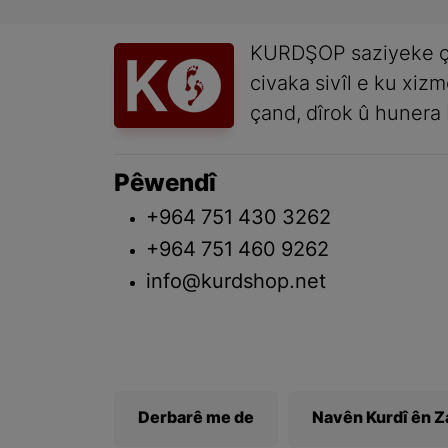
KURDŞOP saziyeke ç
civaka sivîl e ku xiz
çand, dîrok û hunera 
Pêwendî
+964 751 430 3262
+964 751 460 9262
info@kurdshop.net
Derbarê me de
Navên Kurdî ên 