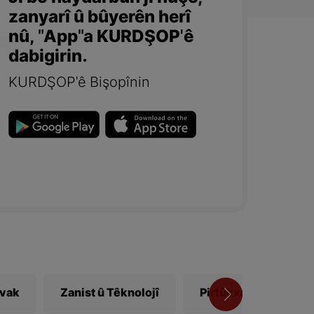
zanyarî û bûyerên herî
nû, "App"a KURDŞOP'ê
dabigirin.
KURDŞOP'ê Bişopînin
ivak
Zanist û Têknolojî
Pirtûkxane
Vî