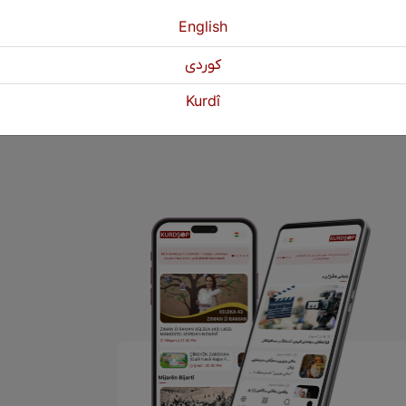
vê gundekî ye li Başûrê Kurdistanê.
English
كوردی
«
Pêştir
3
4
5
Paşî
Kurdî