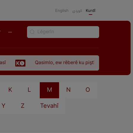
English
كوردی
Kurdî
r
Qasimlo, ew rêberê ku piştî 35 sal ji şehîdbûna w
K
L
M
N
O
Y
Z
Tevahî