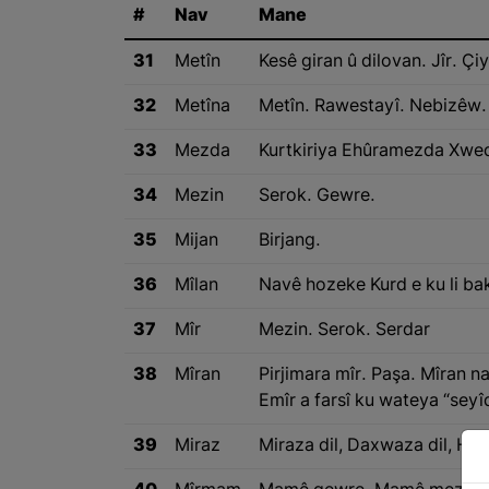
#
Nav
Mane
31
Metîn
Kesê giran û dilovan. Jîr. Ç
32
Metîna
Metîn. Rawestayî. Nebizêw.
33
Mezda
Kurtkiriya Ehûramezda Xweda
34
Mezin
Serok. Gewre.
35
Mijan
Birjang.
36
Mîlan
Navê hozeke Kurd e ku li bak
37
Mîr
Mezin. Serok. Serdar
38
Mîran
Pirjimara mîr. Paşa. Mîran n
Emîr a farsî ku wateya “seyî
39
Miraz
Miraza dil, Daxwaza dil, Hêv