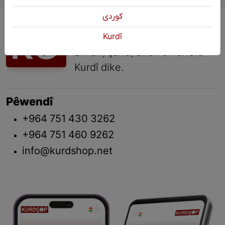
كوردی
KURDŞOP saziyeke çandî ya
civaka sivîl e ku xizmeta
Kurdî
ziman, çand, dîrok û hunera
Kurdî dike.
Pêwendî
+964 751 430 3262
+964 751 460 9262
info@kurdshop.net