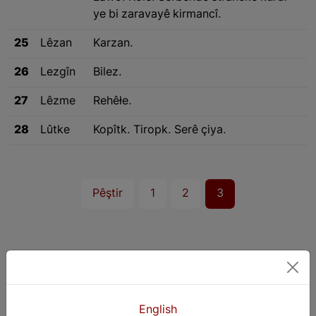
ye bi zaravayê kirmancî.
25
Lêzan
Karzan.
26
Lezgîn
Bilez.
27
Lêzme
Rehêłe.
28
Lûtke
Kopîtk. Tiropk. Serê çiya.
Pêştir
1
2
3
English