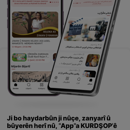
Ji bo haydarbûn ji nûçe, zanyarî û
bûyerên herî nû, "App"a KURDŞOP'ê