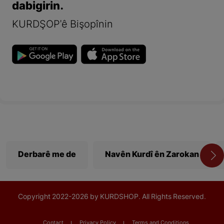
dabigirin.
KURDŞOP'ê Bişopînin
Derbarê me de
Navên Kurdî ên Zarokan
Copyright
2022-
2026 by KURDSHOP. All Rights Reserved.
Contact
Privacy Policy
Terms and Conditions