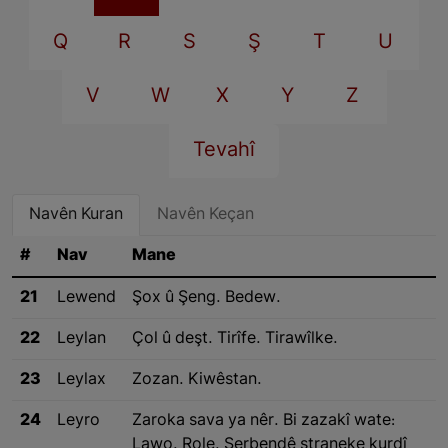
Q
R
S
Ş
T
U
V
W
X
Y
Z
Tevahî
Navên Kuran
Navên Keçan
#
Nav
Mane
21
Lewend
Şox û Şeng. Bedew.
22
Leylan
Çol û deşt. Tirîfe. Tirawîlke.
23
Leylax
Zozan. Kiwêstan.
24
Leyro
Zaroka sava ya nêr. Bi zazakî wate:
Lawo. Role. Serbendê straneke kurdî