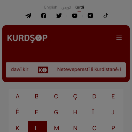
English
كوردی
Kurdî
ça dawî kir
Neteweperestî li Kurdistanê: Kurteya
A
B
C
Ç
D
E
Ê
F
G
H
Î
J
K
L
M
N
O
P