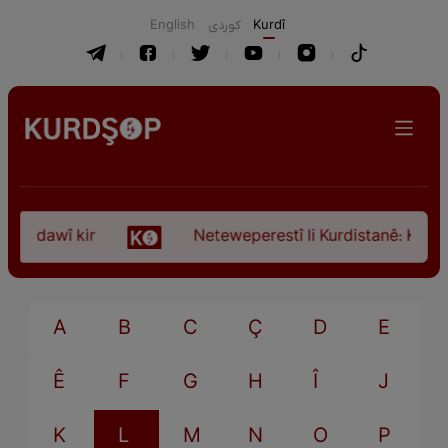
English
كوردی
Kurdî
ça dawî kir
Neteweperestî li Kurdistanê: Kurteya
A
B
C
Ç
D
E
Ê
F
G
H
Î
J
K
L
M
N
O
P