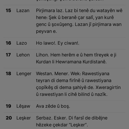
15
Lazan
Pirjimara laz. Laz bi tenê du watayên wê
hene: Şek û beranê çar salî, yan kurê
genc û şoxûşeng. Lazan jî pirjimara wan
peyvan e.
16
Lazo
Ho lawo!. Ey ciwan!.
17
Lehon
Lihon. Hem herêm e û hem tîreyek e ji
Kurdan li Hewramana Kurdistanê.
18
Lenger
Westan. Mener. Wek: Rawestiyana
teyran di dema firînê û rawestiyana
çopîkêş di dema şahiyê de. Xweragirtin
û rawestiyan li cihê bilind û nazîk.
19
Lêşaw
Ava zêde û boş.
20
Leşker
Serbaz. Esker. Di farsî de dibêjne
hêzeke çekdar “Leşker”.