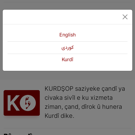
Pêştir
1
2
3
Paşî
English
كوردی
Kurdî
KURDŞOP saziyeke çandî ya
civaka sivîl e ku xizmeta
ziman, çand, dîrok û hunera
Kurdî dike.