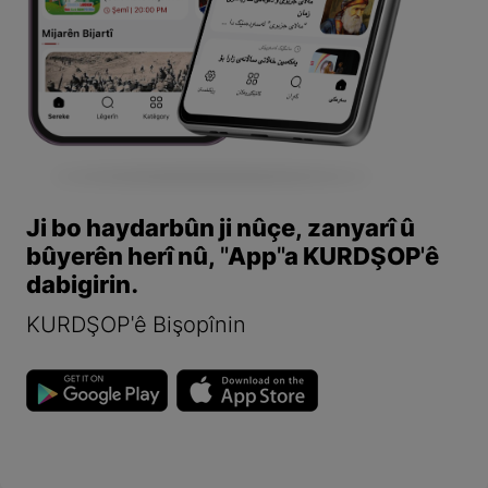
Ji bo haydarbûn ji nûçe, zanyarî û
bûyerên herî nû, "App"a KURDŞOP'ê
dabigirin.
KURDŞOP'ê Bişopînin