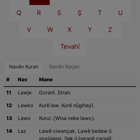
Q
R
S
Ş
T
U
V
W
X
Y
Z
Tevahî
Navên Kuran
Navên Keçan
#
Nav
Mane
11
Lawje
Goranî. Stran.
12
Lawko
Kurê law. Kurê nûgihayî.
13
Lawo
Kuru!. (Wisa neke lawo).
14
Laz
Lawê ciwançak. Lawê bedew û
şoxûşeng. Şek û beranê çarsalî.