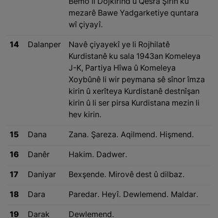
Bemo li Dojkirind û Qesra Şîrîn ku
mezarê Bawe Yadgarketiye quntara
wî çiyayî.
14
Dalanper
Navê çiyayekî ye li Rojhilatê
Kurdistanê ku sala 1943an Komeleya
J-K, Partiya Hîwa û Komeleya
Xoybûnê li wir peymana sê sînor îmza
kirin û xerîteya Kurdistanê destnîşan
kirin û li ser pirsa Kurdistana mezin li
hev kirin.
15
Dana
Zana. Şareza. Aqilmend. Hişmend.
16
Danêr
Hakim. Dadwer.
17
Daniyar
Bexşende. Mirovê dest û dilbaz.
18
Dara
Paredar. Heyî. Dewlemend. Maldar.
19
Darak
Dewlemend.