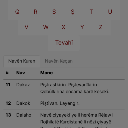
Q
R
S
Ş
T
U
V
W
X
Y
Z
Tevahî
Navên Kuran
Navên Keçan
#
Nav
Mane
11
Dakaz
Piştrastkirin. Piştevanîkirin.
Qebûlkirina encama karê kesekî.
12
Dakok
Piştîvan. Layengir.
13
Dalaho
Navê çiyayekî ye li herêma Rêjaw li
Rojhilatê Kurdistanê li nêzî çiyayê