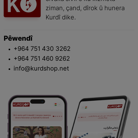
ziman, çand, dîrok û hunera
Kurdî dike.
Pêwendî
+964 751 430 3262
+964 751 460 9262
info@kurdshop.net