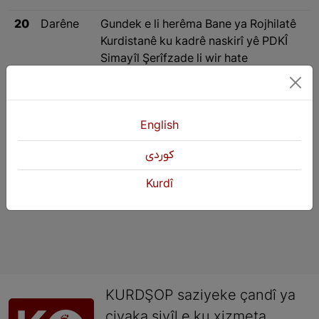
20
Darêne
Gundek e li herêma Bane ya Rojhilatê
Kurdistanê ku kadrê naskirî yê PDKÎ
Simayîl Şerîfzade li wir hate
şehîdkirin.
English
Pêştir
1
2
3
Paşî
»
كوردی
Kurdî
KURDŞOP saziyeke çandî ya
civaka sivîl e ku xizmeta