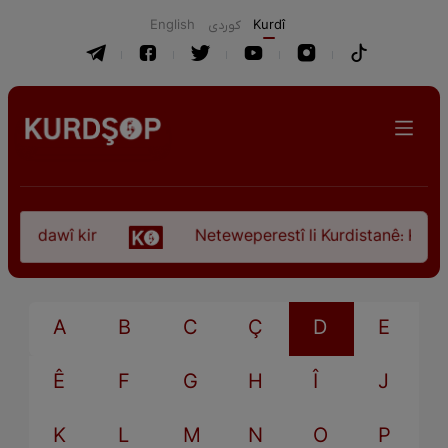
English
كوردی
Kurdî
ça dawî kir
Neteweperestî li Kurdistanê: Kurteya
A
B
C
Ç
D
E
Ê
F
G
H
Î
J
K
L
M
N
O
P