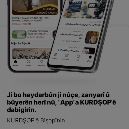
Ji bo haydarbûn ji nûçe, zanyarî û
bûyerên herî nû, "App"a KURDŞOP'ê
dabigirin.
KURDŞOP'ê Bişopînin