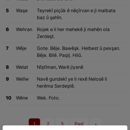
5
Waşe
Teyrekî piçûk ê nêçîrvan e ji malbata
baz û şahîn.
6
Wehran
Rojek e li her mehekê ji mehên ola
Zerdeşt.
7
Wêje
Gote. Bêje. Bawêşk. Helbest û pexşan.
Bêje. Bilê. Paqij. Hilû.
8
Welat
Nîştîman, Warê jiyanê
9
Welîw
Navê gundekî ye li rexê Nelosê li
herêma Serdeştê.
10
Wêne
Wek. Foto.
1
2
3
Paşî
»