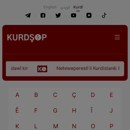
English
كوردی
Kurdî
ça dawî kir
Neteweperestî li Kurdistanê: Kurteya
A
B
C
Ç
D
E
Ê
F
G
H
Î
J
K
L
M
N
O
P