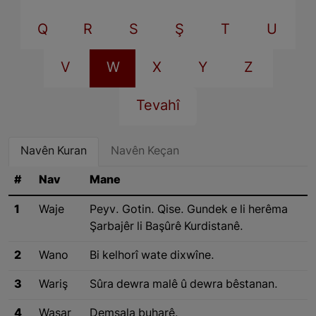
Q
R
S
Ş
T
U
V
W
X
Y
Z
Tevahî
Navên Kuran
Navên Keçan
#
Nav
Mane
1
Waje
Peyv. Gotin. Qise. Gundek e li herêma
Şarbajêr li Başûrê Kurdistanê.
2
Wano
Bi kelhorî wate dixwîne.
3
Wariş
Sûra dewra malê û dewra bêstanan.
4
Wasar
Demsala buharê.