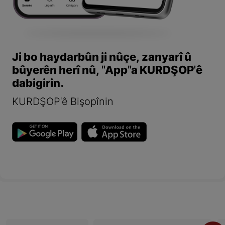
Ji bo haydarbûn ji nûçe, zanyarî û
bûyerên herî nû, "App"a KURDŞOP'ê
dabigirin.
KURDŞOP'ê Bişopînin