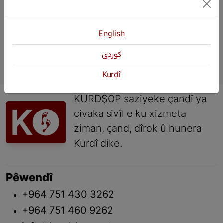
English
كوردی
Kurdî
KURDŞOP saziyeke çandî ya
civaka sivîl e ku xizmeta
ziman, çand, dîrok û hunera
Kurdî dike.
Pêwendî
+964 751 430 3262
+964 751 460 9262