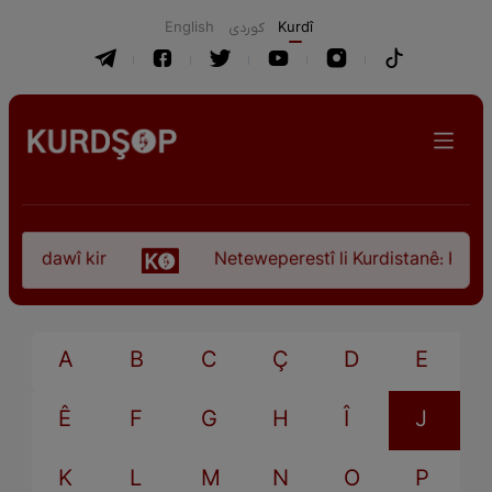
English
كوردی
Kurdî
ça dawî kir
Neteweperestî li Kurdistanê: Kurteya
A
B
C
Ç
D
E
Ê
F
G
H
Î
J
K
L
M
N
O
P