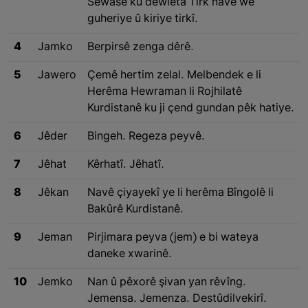
Sêwasê ku dewleta Tirk navê wê
guheriye û kiriye tirkî.
4
Jamko
Berpirsê zenga dêrê.
5
Jawero
Çemê hertim zelal. Melbendek e li
Herêma Hewraman li Rojhilatê
Kurdistanê ku ji çend gundan pêk hatiye.
6
Jêder
Bingeh. Regeza peyvê.
7
Jêhat
Kêrhatî. Jêhatî.
8
Jêkan
Navê çiyayekî ye li herêma Bîngolê li
Bakûrê Kurdistanê.
9
Jeman
Pirjimara peyva (jem) e bi wateya
daneke xwarinê.
10
Jemko
Nan û pêxorê şivan yan rêvîng.
Jemensa. Jemenza. Destûdilvekirî.