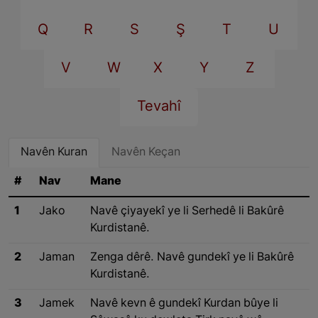
Q
R
S
Ş
T
U
V
W
X
Y
Z
Tevahî
Navên Kuran
Navên Keçan
#
Nav
Mane
1
Jako
Navê çiyayekî ye li Serhedê li Bakûrê
Kurdistanê.
2
Jaman
Zenga dêrê. Navê gundekî ye li Bakûrê
Kurdistanê.
3
Jamek
Navê kevn ê gundekî Kurdan bûye li