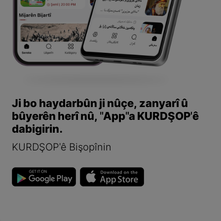
Ji bo haydarbûn ji nûçe, zanyarî û
bûyerên herî nû, "App"a KURDŞOP'ê
dabigirin.
KURDŞOP'ê Bişopînin