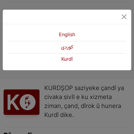
1
2
3
Paşî
English
كوردی
Kurdî
KURDŞOP saziyeke çandî ya
civaka sivîl e ku xizmeta
ziman, çand, dîrok û hunera
Kurdî dike.