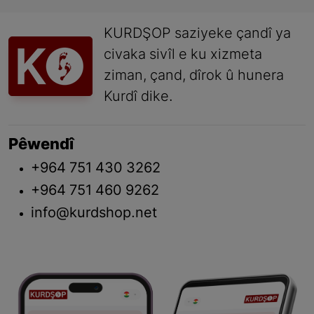
KURDŞOP saziyeke çandî ya
civaka sivîl e ku xizmeta
ziman, çand, dîrok û hunera
Kurdî dike.
Pêwendî
+964 751 430 3262
+964 751 460 9262
info@kurdshop.net