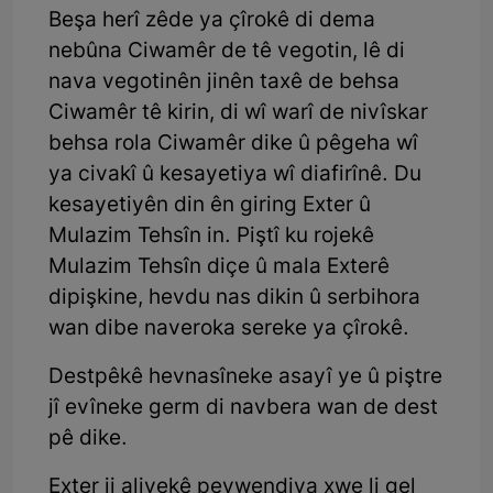
Beşa herî zêde ya çîrokê di dema
nebûna Ciwamêr de tê vegotin, lê di
nava vegotinên jinên taxê de behsa
Ciwamêr tê kirin, di wî warî de nivîskar
behsa rola Ciwamêr dike û pêgeha wî
ya civakî û kesayetiya wî diafirînê. Du
kesayetiyên din ên giring Exter û
Mulazim Tehsîn in. Piştî ku rojekê
Mulazim Tehsîn diçe û mala Exterê
dipişkine, hevdu nas dikin û serbihora
wan dibe naveroka sereke ya çîrokê.
Destpêkê hevnasîneke asayî ye û piştre
jî evîneke germ di navbera wan de dest
pê dike.
Exter ji aliyekê peywendiya xwe li gel