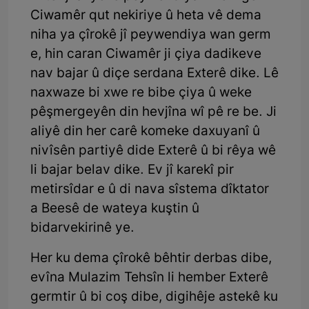
Ciwamêr qut nekiriye û heta vê dema
niha ya çîrokê jî peywendiya wan germ
e, hin caran Ciwamêr ji çiya dadikeve
nav bajar û diçe serdana Exterê dike. Lê
naxwaze bi xwe re bibe çiya û weke
pêşmergeyên din hevjîna wî pê re be. Ji
aliyê din her carê komeke daxuyanî û
nivîsên partiyê dide Exterê û bi rêya wê
li bajar belav dike. Ev jî karekî pir
metirsîdar e û di nava sîstema dîktator
a Beesê de wateya kuştin û
bidarvekirinê ye.
Her ku dema çîrokê bêhtir derbas dibe,
evîna Mulazim Tehsîn li hember Exterê
germtir û bi coş dibe, digihêje astekê ku