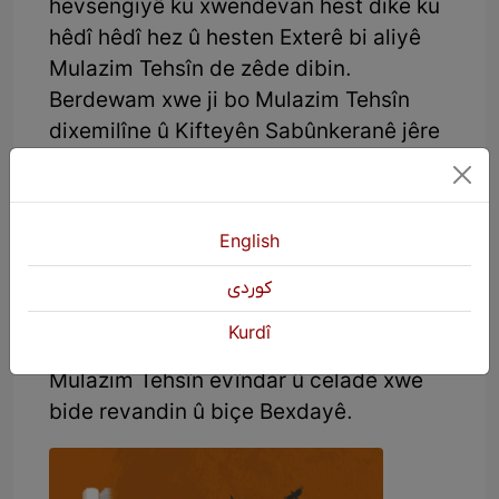
hevsengiyê ku xwendevan hest dike ku
hêdî hêdî hez û hesten Exterê bi aliyê
Mulazim Tehsîn de zêde dibin.
Berdewam xwe ji bo Mulazim Tehsîn
dixemilîne û Kifteyên Sabûnkeranê jêre
amade dike û bi rûtî di hembêza wî de
dimîne û… gelek tiştên din, wê yekê
nîşan dide ku Exter di naskirina wî de
English
guhertinekê çêdike. Ev hêdî hêdî cotên
ereb-kurd û pêşmerge–beesî ji bîr dike û
كوردی
bi evîna xwe re dibe yek. Tevî ku ti
Kurdî
caran bi temamî razî nabe ku xwe li gel
Mulazim Tehsîn evîndar û celadê xwe
bide revandin û biçe Bexdayê.