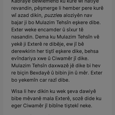
Kabrayê dewlemend ku kurê wî hatiye
revandin, pêşmerge li hember pere kurê
wî azad dikin,
puzzle
a aloziyên nav
bajar ji bo Mulazim Tehsîn eşkere dibe.
Exter weke encamder û sîxur tê
nasandin. Dema ku Mulazim Tehsîn vê
yekê ji Exterê re dibêje, ew jî bê
derewkirin her tiştî eşkere dike, behsa
evîndariya xwe û Ciwamêr jî dike.
Mulazim Tehsîn daxwazê jê dike bi hev
re biçin Bexdayê û bibin jin û mêr. Exter
bo yekemîn car razî dibe.
Wisa li hev dikin ku wek şeva dawiyê
bibe mêvanê mala Exterê, sozê dide ku
eger Ciwamêr jî bibîne tiştekî neke.