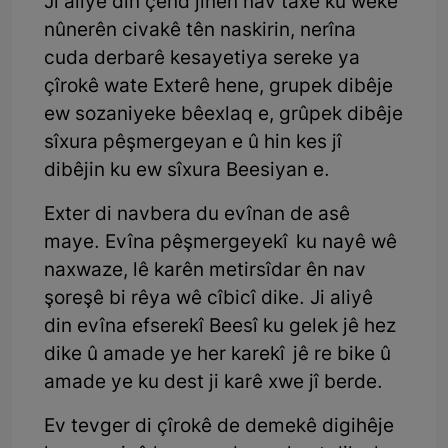
Ji aliyê din çend jinên nav taxê ku weke
nûnerên civakê tên naskirin, nerîna
cuda derbarê kesayetiya sereke ya
çîrokê wate Exterê hene, grupek dibêje
ew sozaniyeke bêexlaq e, grûpek dibêje
sîxura pêşmergeyan e û hin kes jî
dibêjin ku ew sîxura Beesiyan e.
Exter di navbera du evînan de asê
maye. Evîna pêşmergeyekî ku nayê wê
naxwaze, lê karên metirsîdar ên nav
şoreşê bi rêya wê cîbicî dike. Ji aliyê
din evîna efserekî Beesî ku gelek jê hez
dike û amade ye her karekî jê re bike û
amade ye ku dest ji karê xwe jî berde.
Ev tevger di çîrokê de demekê digihêje