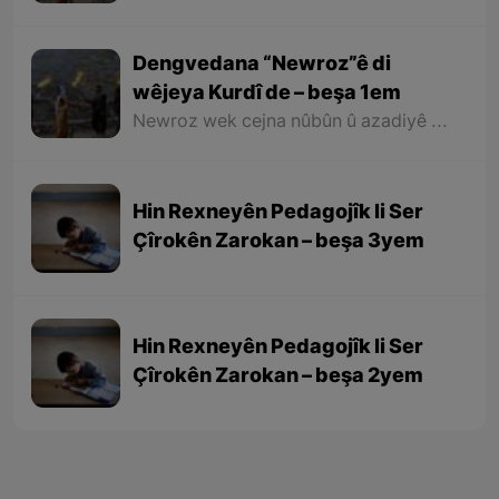
Dengvedana “Newroz”ê di
wêjeya Kurdî de – beşa 1em
Newroz wek cejna nûbûn û azadiyê di wêjeya Kurdî de û li cem helbestvan û nivîskarên Kurd, hertim girîngiya xwe hebûye. Helbestvan û nivîskarên Kurd di helbest û nivîsên xwe de Newroz wek bedewiyek, dergeheke azadiyê û sembola rizgariya netewî bi kar anîne. Ev mijare jî vedigere bo girêdana înkarkirî ya Kurd û Kurdistanê bi Newrozê re.
Hin Rexneyên Pedagojîk li Ser
Çîrokên Zarokan – beşa 3yem
Hin Rexneyên Pedagojîk li Ser
Çîrokên Zarokan – beşa 2yem