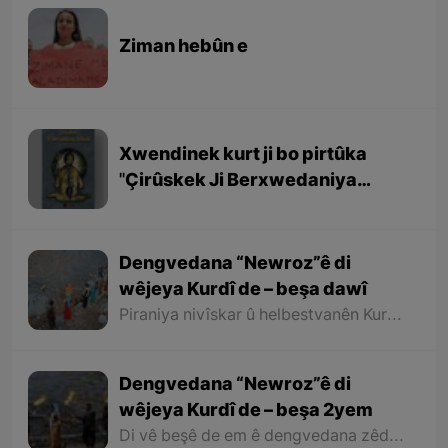
Ziman hebûn e
Xwendinek kurt ji bo pirtûka
''Çirûskek Ji Berxwedaniya
Kobaniyê''
Dengvedana “Newroz”ê di
wêjeya Kurdî de – beşa dawî
Piraniya nivîskar û helbestvanên Kurd di helbest û deqên xwe de behsa Newrozê kirine ku ji ber nebûna derfetê em ê tenê îşareyê bi çend mînak ji helbestên wan bikin. Di dawiyê de ez dixwazim bibêjim ku helbestvanên wek “Muxlîs, Ewnî, Hejar, Zarî, Elî Heseniyanî, Jîla Huseynî, Mihemed Salih Dîlan, Esîrî, Nasir Axabira, Celal Melekşa, Şêrko Bêkes û Ebdulah Paşêw” û hwd, di çend helbestên xwe de behsa Newrozê kirine û bal kişandine ser Kurdistanîbûna Newrozê.
Dengvedana “Newroz”ê di
wêjeya Kurdî de – beşa 2yem
Di vê beşê de em ê dengvedana zêdetir a Newrozê di helbest û deqên Kurdî de rabixine ber çavan. Herwisa pêwîst e em îşare bi wê yekê jî bikin ku tevî wê ku em di vê gotarê de dengvedana “Newroz”ê di edebiyata Kurdî de dibînin, em ê hin nivîskar û helbestvanên xwe binêrin ku mixabin navê hin ji wan hatiye jibîrkirin.