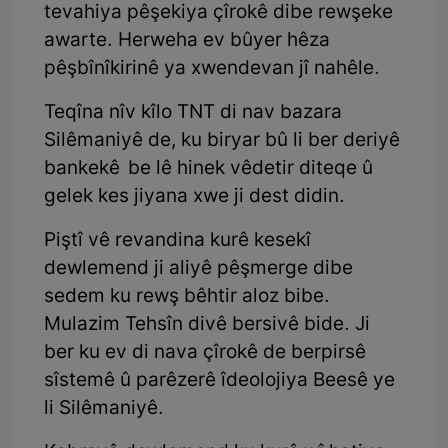
tevahiya pêşekiya çîrokê dibe rewşeke
awarte. Herweha ev bûyer hêza
pêşbînîkirinê ya xwendevan jî nahêle.
Teqîna nîv kîlo TNT di nav bazara
Silêmaniyê de, ku biryar bû li ber deriyê
bankekê be lê hinek vêdetir diteqe û
gelek kes jiyana xwe ji dest didin.
Piştî vê revandina kurê kesekî
dewlemend ji aliyê pêşmerge dibe
sedem ku rewş bêhtir aloz bibe.
Mulazim Tehsîn divê bersivê bide. Ji
ber ku ev di nava çîrokê de berpirsê
sîstemê û parêzerê îdeolojiya Beesê ye
li Silêmaniyê.