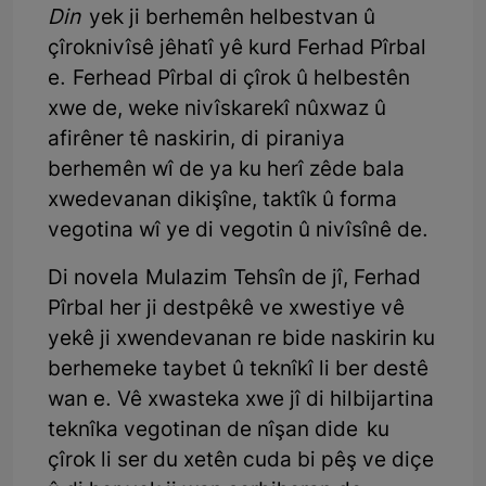
Din
yek ji berhemên helbestvan û
çîroknivîsê jêhatî yê kurd Ferhad Pîrbal
e. Ferhead Pîrbal di çîrok û helbestên
xwe de, weke nivîskarekî nûxwaz û
afirêner tê naskirin, di piraniya
berhemên wî de ya ku herî zêde bala
xwedevanan dikişîne, taktîk û forma
vegotina wî ye di vegotin û nivîsînê de.
Di novela Mulazim Tehsîn de jî, Ferhad
Pîrbal her ji destpêkê ve xwestiye vê
yekê ji xwendevanan re bide naskirin ku
berhemeke taybet û teknîkî li ber destê
wan e. Vê xwasteka xwe jî di hilbijartina
teknîka vegotinan de nîşan dide ku
çîrok li ser du xetên cuda bi pêş ve diçe