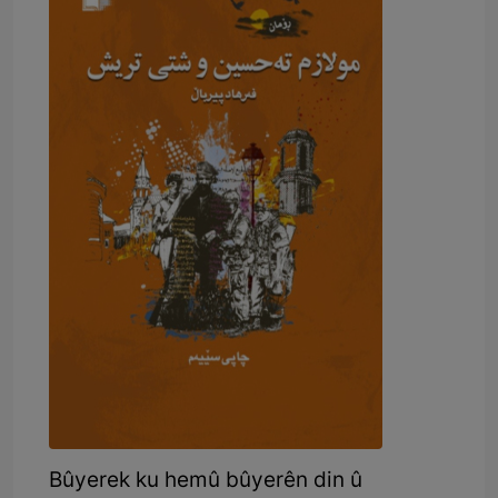
Bûyerek ku hemû bûyerên din û