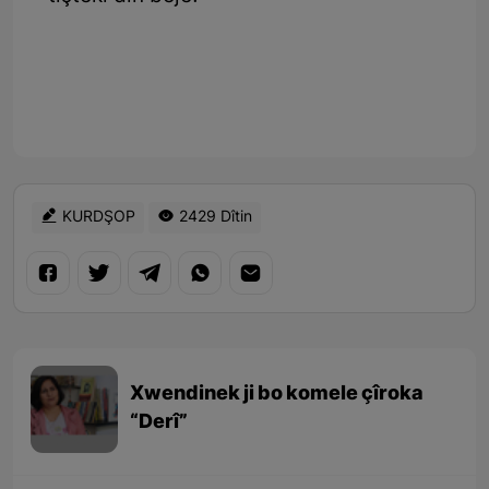
KURDŞOP
2429 Dîtin
Xwendinek ji bo komele çîroka
“Derî”