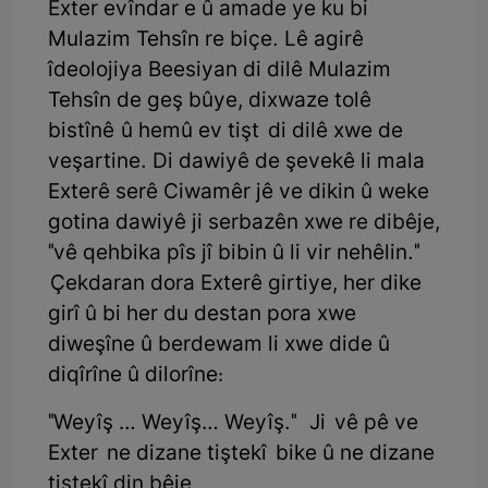
Exter evîndar e û amade ye ku bi
Mulazim Tehsîn re biçe. Lê agirê
îdeolojiya Beesiyan di dilê Mulazim
Tehsîn de geş bûye, dixwaze tolê
bistînê û hemû ev tişt di dilê xwe de
veşartine. Di dawiyê de şevekê li mala
Exterê serê Ciwamêr jê ve dikin û weke
gotina dawiyê ji serbazên xwe re dibêje,
"vê qehbika pîs jî bibin û li vir nehêlin."
Çekdaran dora Exterê girtiye, her dike
girî û bi her du destan pora xwe
diweşîne û berdewam li xwe dide û
diqîrîne û dilorîne:
"Weyîş … Weyîş… Weyîş." Ji vê pê ve
Exter ne dizane tiştekî bike û ne dizane
tiştekî din bêje.