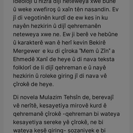
îdeolojî û hizra dijî neteweya xwe bûne
û weke xwefiroş û xaîn tên nasandin. Ev
jî di vegotinên kurdî de ew kes in ku
nayên hezkirin û dijî qehremanên
neteweya xwe ne. Ew ji berê ve hebûne
û karakterê wan ê herî kevin Bekirê
Mergewer e ku di çîroka "Mem û Zîn" a
Ehmedê Xanî de heye û di nava teksta
folklorî de li dijî qehreman e û nayê
hezkirin û roleke giring jî di nava vê
çîrokê de heye.
Di novela Mulazim Tehsîn de, berevajî
vê nerîtê, kesayetiya mirovê kurd ê
qehremanê çîrokê -qehreman bi wateya
kesayetiya sereke yê çîrokê, ne bi
wateya kesê giring- sozaniyek e bi