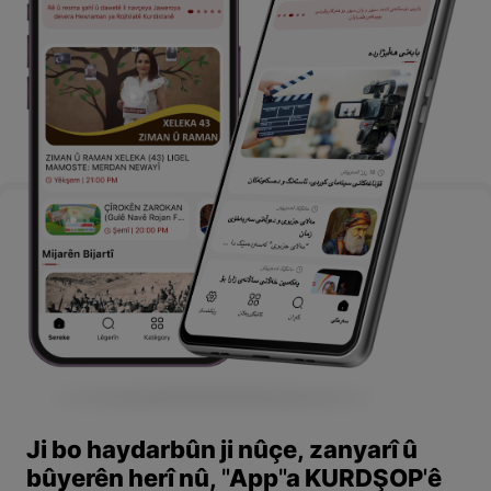
Ji bo haydarbûn ji nûçe, zanyarî û
bûyerên herî nû, "App"a KURDŞOP'ê