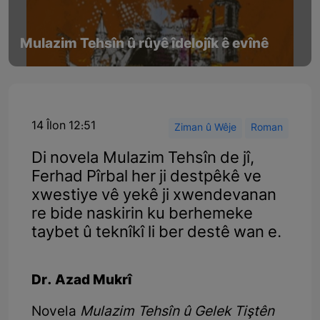
Mulazim Tehsîn û rûyê îdelojîk ê evînê
14 Îlon 12:51
Ziman û Wêje
Roman
Di novela Mulazim Tehsîn de jî,
Ferhad Pîrbal her ji destpêkê ve
xwestiye vê yekê ji xwendevanan
re bide naskirin ku berhemeke
taybet û teknîkî li ber destê wan e.
Dr. Azad Mukrî
Novela
Mulazim Tehsîn û Gelek Tiştên