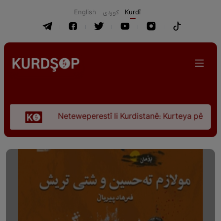
English
كوردی
Kurdî
Neteweperestî li Kurdistanê: Kurteya pêşveçûna dirokî