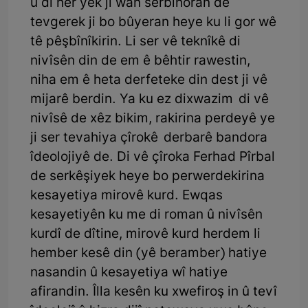
û di her yek ji wan serbihoran de
tevgerek ji bo bûyeran heye ku li gor wê
tê pêşbînîkirin. Li ser vê teknîkê di
nivîsên din de em ê bêhtir rawestin,
niha em ê heta derfeteke din dest ji vê
mijarê berdin. Ya ku ez dixwazim di vê
nivîsê de xêz bikim, rakirina perdeyê ye
ji ser tevahiya çîrokê derbarê bandora
îdeolojiyê de. Di vê çîroka Ferhad Pîrbal
de serkêşiyek heye bo perwerdekirina
kesayetiya mirovê kurd. Ewqas
kesayetiyên ku me di roman û nivîsên
kurdî de dîtine, mirovê kurd herdem li
hember kesê din (yê beramber) hatiye
nasandin û kesayetiya wî hatiye
afirandin. Îlla kesên ku xwefiroş in û tevî