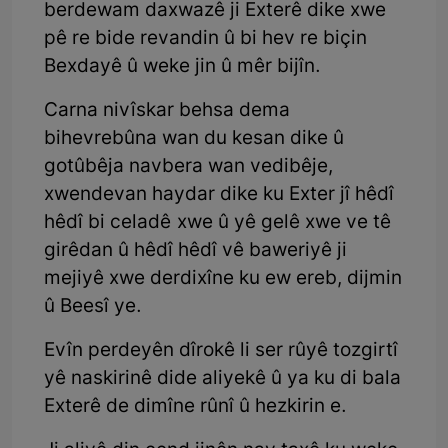
berdewam daxwazê ji Exterê dike xwe
pê re bide revandin û bi hev re biçin
Bexdayê û weke jin û mêr bijîn.
Carna nivîskar behsa dema
bihevrebûna wan du kesan dike û
gotûbêja navbera wan vedibêje,
xwendevan haydar dike ku Exter jî hêdî
hêdî bi celadê xwe û yê gelê xwe ve tê
girêdan û hêdî hêdî vê baweriyê ji
mejiyê xwe derdixîne ku ew ereb, dijmin
û Beesî ye.
Evîn perdeyên dîrokê li ser rûyê tozgirtî
yê naskirinê dide aliyekê û ya ku di bala
Exterê de dimîne rûnî û hezkirin e.