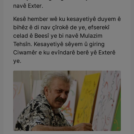
navê Exter.
Kesê hember wê ku kesayetiyê duyem ê
bihêz ê di nav çîrokê de ye, efserekî
celad ê Beesî ye bi navê Mulazim
Tehsîn. Kesayetiyê sêyem û giring
Ciwamêr e ku evîndarê berê yê Exterê
ye.