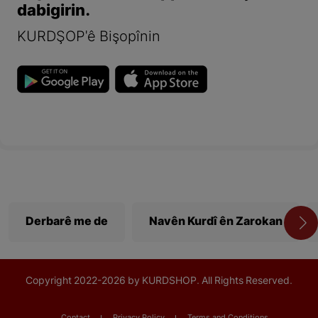
dabigirin.
KURDŞOP'ê Bişopînin
Derbarê me de
Navên Kurdî ên Zarokan
Copyright
2022-
2026 by KURDSHOP. All Rights Reserved.