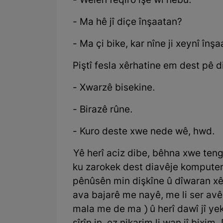
- Weleh feqîro îşê wî hebû.
- Ma hê jî diçe înşaatan?
- Ma çi bike, kar nîne ji xeynî înşa
Piştî fesla xêrhatine em dest pê di
- Xwarzê bisekine.
- Birazê rûne.
- Kuro deste xwe nede wê, hwd.
Yê herî aciz dibe, bêhna xwe teng d
ku zarokek dest diavêje komputer
pênûsên min dişkîne û dîwaran xêz
ava bajarê me nayê, me li ser avê k
mala me de ma ) û herî dawî jî yek