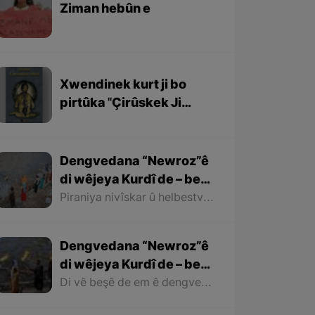
Ziman hebûn e
Xwendinek kurt ji bo
pirtûka ''Çirûskek Ji
Berxwedaniya
Kobaniyê''
Dengvedana “Newroz”ê
di wêjeya Kurdî de – beşa
dawî
Piraniya nivîskar û helbestvanên Kurd di helbest û deqên xwe de behsa Newrozê kirine ku ji ber nebûna derfetê em ê tenê îşareyê bi çend mînak ji helbestên wan bikin. Di dawiyê de ez dixwazim bibêjim ku helbestvanên wek “Muxlîs, Ewnî, Hejar, Zarî, Elî Heseniyanî, Jîla Huseynî, Mihemed Salih Dîlan, Esîrî, Nasir Axabira, Celal Melekşa, Şêrko Bêkes û Ebdulah Paşêw” û hwd, di çend helbestên xwe de behsa Newrozê kirine û bal kişandine ser Kurdistanîbûna Newrozê.
Dengvedana “Newroz”ê
di wêjeya Kurdî de – beşa
2yem
Di vê beşê de em ê dengvedana zêdetir a Newrozê di helbest û deqên Kurdî de rabixine ber çavan. Herwisa pêwîst e em îşare bi wê yekê jî bikin ku tevî wê ku em di vê gotarê de dengvedana “Newroz”ê di edebiyata Kurdî de dibînin, em ê hin nivîskar û helbestvanên xwe binêrin ku mixabin navê hin ji wan hatiye jibîrkirin.