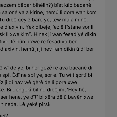
ezzem bêpar bihêlin?) bîst kîlo bacanê
va salonê vala kirine, hemû li dora wan kom
. Tu dibê qey zibare ye, tew mala minê.
 diaxivin. Yek dibêje, ‘ez ê fîstanê sor li
sk li xwe kim”. Hinek ji wan fesadiyê dikin
ye, lê hûn ji xwe re fesadiya ber
iaxivin, hemû jî ji hev fam dikin û di ber
 wî de ye, bi her gezê re ava bacanê di
 spî. Êdî ne spî ye, sor e. Tu wî tişortî bi
z jî di nav wê gêrê de li gora xwe
e. Bi dengekî bilind dibêjim, ‘Hey hê,
 ser hene, yê dîtî bi xêra dê û bavên xwe
min neda. Lê yekê pirsî:
icî?