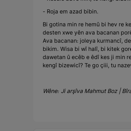
- Roja em azad bibin.
Bi gotina min re hemû bi hev re ke
desten xwe yên ava bacanan porê m
Ava bacanan: joleya kurmancî, d
bikim. Wisa bi wî halî, bi kitek go
dawetan û ecêb e êdî kes ji min 
kengî bizewicî? Te go çiii, tu naze
Wêne: Ji arşîva Mahmut Boz | Bî