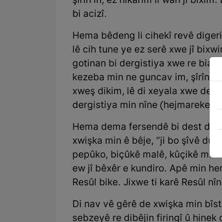
şîrîn in, ez nikarim li wan jî bix
bi acizî.
Hema bêdeng li cihekî revê diger
lê cih tune ye ez serê xwe jî bixw
gotinan bi dergistiya xwe re bia
kezeba min ne guncav im, şîrîna m
xweş dikim, lê di xeyala xwe de. Ji
dergistiya min nîne (hejmareke m
Hema dema fersendê bi dest dixim
xwişka min ê bêje, ‘’ji bo şîvê du 
pepûko, biçûkê malê, kûçikê malê y
ew jî bêxêr e kundiro. Apê min he
Resûl bike. Jixwe ti karê Resûl nîn
Di nav vê gêrê de xwişka min bîst 
sebzeyê re dibêjin firingî û hinek 