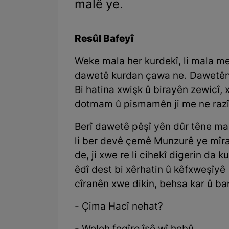
malê ye.
Resûl Bafeyî
Weke mala her kurdekî, li mala m
dawetê kurdan çawa ne. Dawetên 
Bi hatina xwişk û birayên zewicî, x
dotmam û pismamên ji me ne raz
Berî dawetê pêşî yên dûr têne ma
li ber devê çemê Munzurê ye mîra
de, ji xwe re li cihekî digerin da 
êdî dest bi xêrhatin û kêfxweşîyê 
cîranên xwe dikin, behsa kar û ba
- Çima Hacî nehat?