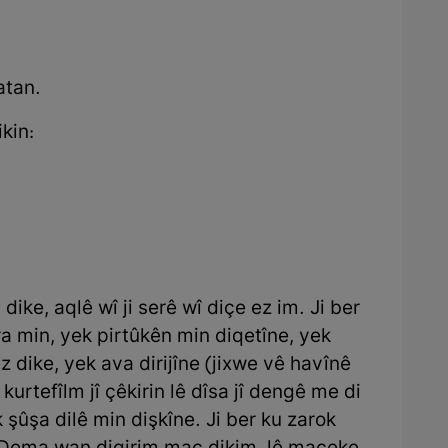
atan.
kin:
ike, aqlê wî ji serê wî diçe ez im. Ji ber
a min, yek pirtûkên min diqetîne, yek
 dike, yek ava dirijîne (jixwe vê havînê
urtefîlm jî çêkirin lê dîsa jî dengê me di
 şûşa dilê min dişkîne. Ji ber ku zarok