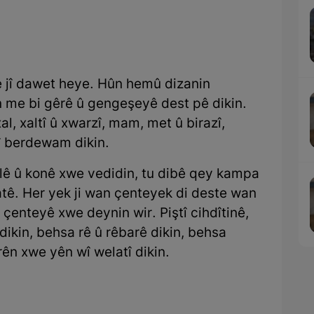
e jî dawet heye. Hûn hemû dizanin
me bi gêrê û gengeşeyê dest pê dikin.
al, xaltî û xwarzî, mam, met û birazî,
î berdewam dikin.
lê û konê xwe vedidin, tu dibê qey kampa
tê. Her yek ji wan çenteyek di deste wan
ku çenteyê xwe deynin wir. Piştî cihdîtinê,
dikin, behsa rê û rêbarê dikin, behsa
rên xwe yên wî welatî dikin.