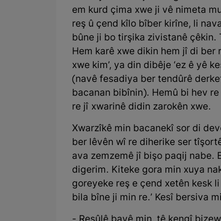
em kurd çima xwe ji vê nimeta mu
reş û çend kîlo bîber kirîne, li na
bûne ji bo tirşika zivistanê çêkin
Hem karê xwe dikin hem jî di ber re
xwe kim’, ya din dibêje ‘ez ê yê ke
(navê fesadiya ber tendûrê derketi
bacanan bibînin). Hemû bi hev re d
re jî xwarinê didin zarokên xwe.
Xwarzîkê min bacanekî sor di devê
ber lêvên wî re diherike ser tîşortê
ava zemzemê jî bişo paqij nabe. E
digerim. Kiteke gora min xuya nak
goreyeke reş e çend xetên kesk li
bila bîne ji min re.’ Kesî bersiva 
- Resûlê bavê min, tê kengî bizew