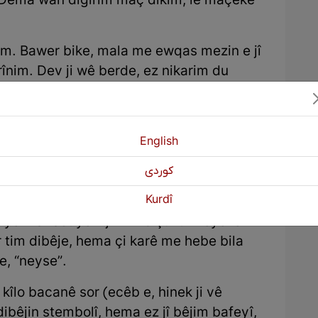
im. Dema wan digirim maç dikim, lê maçeke
im. Bawer bike, mala me ewqas mezin e jî
irînim. Dev ji wê berde, ez nikarim du
xivim. Bi peyama ‘delala min mêvan hene,
in xwarinê çêdikim’ dilê dergistiya xwe
 ber ku ya rastî ev sed û bîst û çar sal in
English
enîdar)!
كوردی
, ji malê direvim. Hê ez ne derketî
Kurdî
mirîşkan û kolayeke zer bikire.” Resûlo
e. Ya rast yekî ji min biçûktir heye lê
r tim dibêje, hema çi karê me hebe bila
e, “neyse”.
kîlo bacanê sor (ecêb e, hinek ji vê
dibêjin stembolî, hema ez jî bêjim bafeyî,