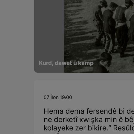
Kurd, dawet û kamp
07 Îlon 19:00
Hema dema fersendê bi dest
ne derketî xwişka min ê bêje
kolayeke zer bikire.” Resû