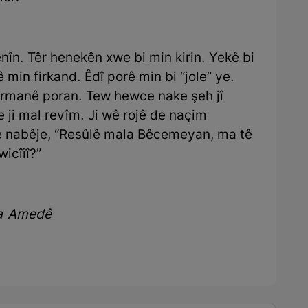
nîn. Têr henekên xwe bi min kirin. Yekê bi
in firkand. Êdî porê min bi “jole” ye.
ermanê poran. Tew hewce nake şeh jî
re ji mal revîm. Ji wê rojê de naçim
re nabêje, “Resûlê mala Bêcemeyan, ma tê
wicîîî?”
ra Amedê