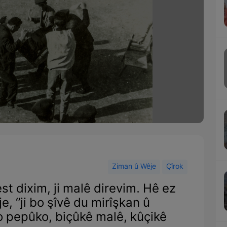
Ziman û Wêje
Çîrok
 dixim, ji malê direvim. Hê ez
, ‘’ji bo şîvê du mirîşkan û
lo pepûko, biçûkê malê, kûçikê