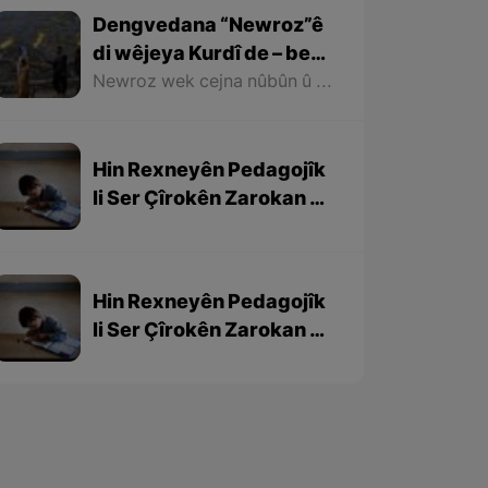
Dengvedana “Newroz”ê
di wêjeya Kurdî de – beşa
1em
Newroz wek cejna nûbûn û azadiyê di wêjeya Kurdî de û li cem helbestvan û nivîskarên Kurd, hertim girîngiya xwe hebûye. Helbestvan û nivîskarên Kurd di helbest û nivîsên xwe de Newroz wek bedewiyek, dergeheke azadiyê û sembola rizgariya netewî bi kar anîne. Ev mijare jî vedigere bo girêdana înkarkirî ya Kurd û Kurdistanê bi Newrozê re.
Hin Rexneyên Pedagojîk
li Ser Çîrokên Zarokan –
beşa 3yem
Hin Rexneyên Pedagojîk
li Ser Çîrokên Zarokan –
beşa 2yem