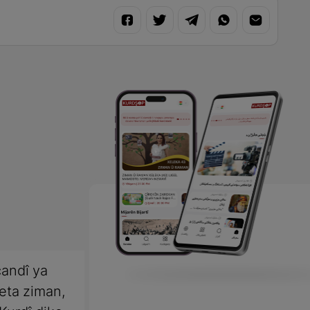
andî ya
meta ziman,