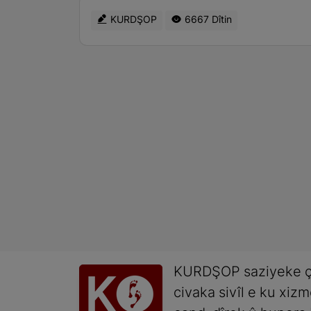
KURDŞOP
6667 Dîtin
KURDŞOP saziyeke ç
civaka sivîl e ku xiz