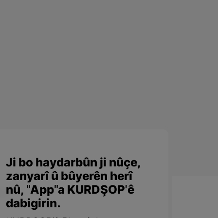
Ji bo haydarbûn ji nûçe,
zanyarî û bûyerên herî
nû, "App"a KURDŞOP'ê
dabigirin.