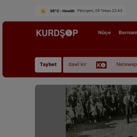
36°C - Hewlêr
Pêncşem, 06 Tebax 23:43
Nûçe
Berna
“Qadirê Sofyanî” koça dawî kir
Neteweperestî li 
Taybet