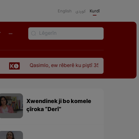
English
كوردی
Kurdî
r
Qasimlo, ew rêberê ku piştî 35 sal ji şehîdbûna wî hê jî 
Xwendinek ji bo komele
çîroka “Derî”