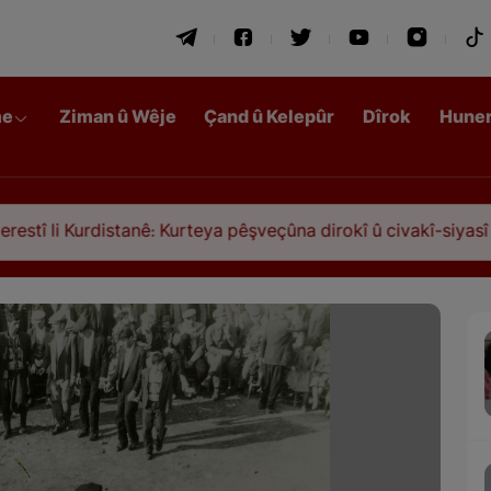
me
Ziman û Wêje
Çand û Kelepûr
Dîrok
Hune
Kurdistanê: Kurteya pêşveçûna dirokî û civakî-siyasî