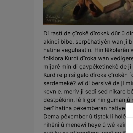
Di rastî de çîrokê dîrokek dûr û d
akincî bibe, serpêhatiyên wan jî b
hatine veguhastin. Hin lêkolerên 
folklora Kurdî dîroka wan vedigere 
mijarê min di çavpêketinekê de ji 
Kurd re pirsî gelo dîroka çîrokên fo
serdemekê? wî di bersivê de ji min
kevn e. meriv ji sedî sed nikare b
destpêkirin, lê li gor hin guman û 
berî hatina pêxemberan hatiye des
Dema pêxember û tiştek li holê ti
nihênî û menewî heye û wê kaînatê 