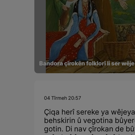
Bandora çîrokên folklorî li ser wê
04 Tîrmeh 20:57
Çiqa herî sereke ya wêjeya 
behskirin û vegotina bûyer
gotin. Di nav çîrokan de bû