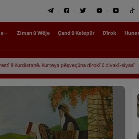
me
Ziman û Wêje
Çand û Kelepûr
Dîrok
Hune
ê: Kurteya pêşveçûna dirokî û civakî-siyasî
Qasim