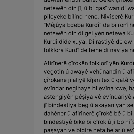
dewlemendtir bûne. Gelek çîrokên 
netewên din jî, û bi qasî wan di
pileyeke bilind hene. Nivîserê Ku
“Mêjûya Edeba Kurdî” de bi ronî h
netewên din di gel yên netewa Kurd
Kurdî dide xuya. Di rastiyê de e
folklora Kurdî de hene di nav ya 
Afirînerê çîrokên folklorî yên Kurd
vegotin û awayê vehûnandin û afi
çîrokane ji aliyê kîjan tex û qatê
evîndar negihaye bi evîna xwe, ha
astengiyên pêşiya vê evîndariyê a
jî bindestiya beg û axayan yan s
dahêner û afirînerê çîrokê bê û bi
bindestiyê bike bi çîrok û ji bo ni
paşayan ve bigire heta hejar û evî