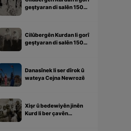
Cilûbergên Kurdan li gorî
geştyaran di salên 1501-
1979 – beşa 2yem
Cilûbergên Kurdan li gorî
geştyaran di salên 1501-
1979 – beşa 1em
Danasînek li ser dîrok û
wateya Cejna Newrozê
Xişr û bedewiyên jinên
Kurd li ber çavên
geştyarên bîhanî