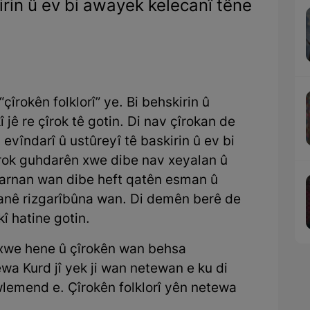
irin û ev bi awayek kelecanî têne
çîrokên folklorî” ye. Bi behskirin û
jê re çîrok tê gotin. Di nav çîrokan de
 evîndarî û ustûreyî tê baskirin û ev bi
rok guhdarên xwe dibe nav xeyalan û
carnan wan dibe heft qatên esman û
anê rizgarîbûna wan. Di demên berê de
 hatine gotin.
ixwe hene û çîrokên wan behsa
ewa Kurd jî yek ji wan netewan e ku di
wlemend e. Çîrokên folklorî yên netewa