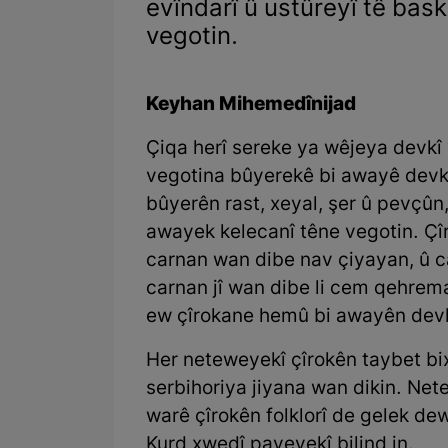
evîndarî û ustûreyî tê bask
vegotin.
Keyhan Mihemedînijad
Çiqa herî sereke ya wêjeya devkî “
vegotina bûyerekê bi awayê devkî 
bûyerên rast, xeyal, şer û pevçûn,
awayek kelecanî têne vegotin. Çî
carnan wan dibe nav çiyayan, û 
carnan jî wan dibe li cem qehrem
ew çîrokane hemû bi awayên devkî
Her neteweyekî çîrokên taybet b
serbihoriya jiyana wan dikin. Net
warê çîrokên folklorî de gelek de
Kurd xwedî payeyekî bilind in.