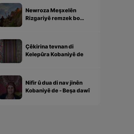
Newroza Meşxelên
Rizgariyê remzek bo
yekgirtina netewa Kurd
e
Çêkirina tevnan di
Kelepûra Kobaniyê de
Nifir û dua di nav jinên
Kobaniyê de - Beşa dawî