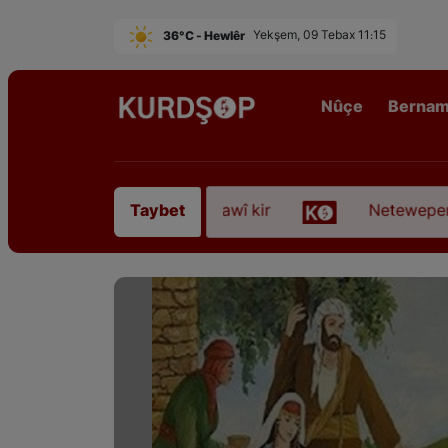
36°C - Hewlêr
Yekşem, 09 Tebax 11:15
Nûçe
Berna
fyanî” koça dawî kir
Neteweperestî li Kurdistan
Taybet