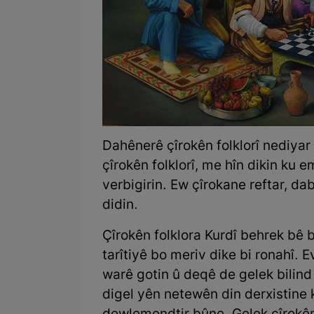
Dahênerê çîrokên folklorî nediyar
çîrokên folklorî, me hîn dikin ku
verbigirin. Ew çîrokane reftar, d
didin.
Çîrokên folklora Kurdî behrek bê 
tarîtiyê bo meriv dike bi ronahî. 
warê gotin û deqê de gelek bilind
digel yên netewên din derxistine 