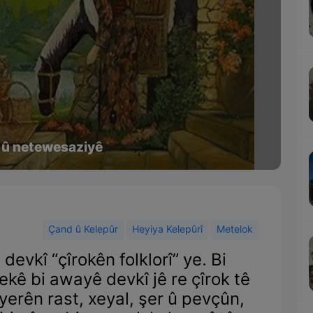
je û netewesaziyê
Çand û Kelepûr
Heyiya Kelepûrî
Metelok
devkî “çîrokên folklorî” ye. Bi
ekê bi awayê devkî jê re çîrok tê
yerên rast, xeyal, şer û pevçûn,