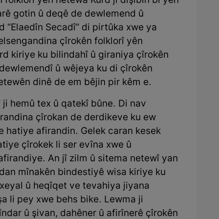
folklorî yên netewa Kurd jî dişibin bi yên
 warê gotin û deqê de dewlemend û
rd “Elaedîn Secadî” di pirtûka xwe ya
elsengandina çîrokên folklorî yên
 kiriye ku bilindahî û giraniya çîrokên
w dewlemendî û wêjeya ku di çîrokên
netewên dinê de em bêjin pir kêm e.
î ji hemû tex û qatekî bûne. Di nav
randina çîrokan de derdikeve ku ew
 ve hatiye afirandin. Gelek caran kesek
tiye çîrokek li ser evîna xwe û
firandiye. An jî zilm û sitema netewî yan
edan mînakên bindestiyê wisa kiriye ku
 xeyal û heqîqet ve tevahiya jiyana
fşa li pey xwe behs bike. Lewma ji
ndar û şivan, dahêner û afirînerê çîrokên