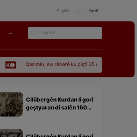
English
كوردی
Kurdî
r
lo, ew rêberê ku piştî 35 sal ji şehîdbûna wî hê jî rêbaza wî 
Cilûbergên Kurdan li gorî
geştyaran di salên 1501-
1979 – beşa 3yem (dawî)