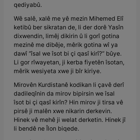
qediyabû.
Wê salê, xalê me yê mezin Mihemed Elî
ketibû ber sikratan de, li der dorê Yasîn
dixwendin, limêj dikirin û li gorî gotina
mezinê me dibêje, mêrik gotina wî ya
dawî “îsal we îsot bi çi qasî kirî?” bûye.
Li gor rîwayetan, ji kerba fiyetên îsotan,
mêrik wesiyeta xwe ji bîr kiriye.
Mirovên Kurdistanê kodikan li çavê derî
dadileqînin da mirov bipirsin we îsal
îsot bi çi qasî kirîn? Hin mirov ji tirsa vê
pirsê ji malên xwe nikarin derkevin.
Hinek vê mehê ji welat derketin. Hinek jî
li bendê ne Îlon biqede.