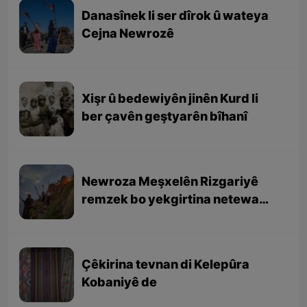
Danasînek li ser dîrok û wateya
Cejna Newrozê
Xişr û bedewiyên jinên Kurd li
ber çavên geştyarên bîhanî
Newroza Meşxelên Rizgariyê
remzek bo yekgirtina netewa
Kurd e
Çêkirina tevnan di Kelepûra
Kobaniyê de