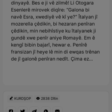
dinyayê. Bes e ji vê zilmê! Li Otogara
Esenlerê mirovek diqîre: “Galona bi
navê Esra, xwediyê vê kî ye?“ Îtalyan jî
mozerella çêdikin, bi hezaran penîran
çêdikin, min nebihîstiye ku îtalyanek ji
gundê xwe penîr aniye Romayê. Em ê
kengî bibin bajarî, hewar e. Penîrê
fransizan jî heye lê min di ewqas trênan
de jî galonê penîran nedît. Çima ez…
KURDŞOP
2838 Dîtin