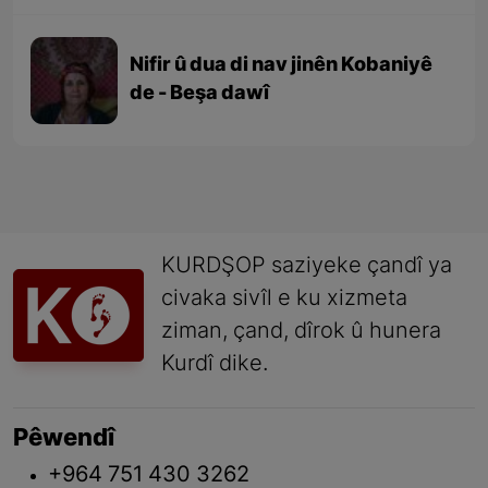
Nifir û dua di nav jinên Kobaniyê
de - Beşa dawî
KURDŞOP saziyeke çandî ya
civaka sivîl e ku xizmeta
ziman, çand, dîrok û hunera
Kurdî dike.
Pêwendî
+964 751 430 3262