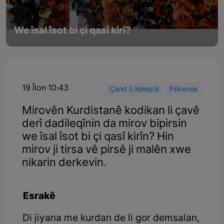
We îsal îsot bi çi qasî kirî?
19 Îlon 10:43
Çand û Kelepûr
Pêkenok
Mirovên Kurdistanê kodikan li çavê
derî dadileqînin da mirov bipirsin
we îsal îsot bi çi qasî kirîn? Hin
mirov ji tirsa vê pirsê ji malên xwe
nikarin derkevin.
Esrakê
Di jiyana me kurdan de li gor demsalan,