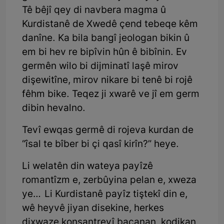
Tê bêjî qey di navbera magma û
Kurdistanê de Xwedê çend tebeqe kêm
danîne. Ka bila bangî jeologan bikin û
em bi hev re bipîvin hûn ê bibînin. Ev
germên wilo bi dijminatî laşê mirov
dişewitîne, mirov nikare bi tenê bi rojê
fêhm bike. Teqez ji xwarê ve jî em germ
dibin hevalno.
Tevî ewqas germê di rojeva kurdan de
“îsal te bîber bi çi qasî kirîn?” heye.
Li welatên din wateya payîzê
romantîzm e, zerbûyina pelan e, xweza
ye… Li Kurdistanê payîz tiştekî din e,
wê heyvê jiyan disekine, herkes
dixwaze konsantreyî bacanan, kodikan