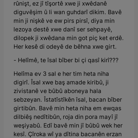
rûnişt, ez jî tîşortê xwe ji xwêdanê
diguvêşim û li wan guhdarî dikim. Bavê
min ji nişkê ve ew pirs pirsî, diya min
lezoya destê xwe danî ser sehpayê,
dilopek ji xwêdana min got piç ket erdê.
Her kesê di odeyê de bêhna xwe girt.
- Helîmê, te îsal bîber bi çi qasî kirî???
Helîma ev 3 sal e her tim heta niha
digirî. Îsal xwe baş amade kiribû, ji
zivistanê ve bûbû aboneya hala
sebzeyan. Îstatîstîkên îsal, bacan bîber
girtibûn. Bavê min heta niha em ewqas
dilbiêş nedîtibûn, roja din pora mayî jî
weşiyabû. Edî bavê min jî bûbû wek her
kesî. Çîroka wî ya dîtina bacanên erzan