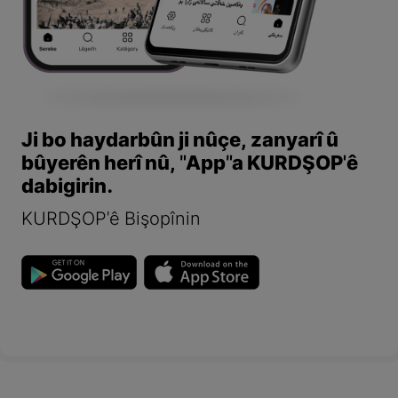
Ji bo haydarbûn ji nûçe, zanyarî û
bûyerên herî nû, "App"a KURDŞOP'ê
dabigirin.
KURDŞOP'ê Bişopînin