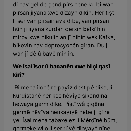
di nav gel de çend pirs hene ku bi wan
pirsan jiyana xwe dîzayn dikin. Her tişt
li ser van pirsan ava dibe, van pirsan
hûn ji jiyana kurdan derxin belkî hin
mirov xwe bikujin an jî bibin wek Kafka,
bikevin nav depresyonên giran. Du ji
wan jî dê û bavê min in.
We îsal îsot û bacanên xwe bi çi qasî
kirî?
Bi meha îlonê re payîz dest pê dike, li
Kurdistanê her kes hêvîya şikandina
hewaya germ dike. Piştî wê çiqêna
germê hêvîya hênkayîyê nebe ji çi re
ye. Îsal meha tabaxê ez li Mêrdînê bûm,
germeke wilo li ser rûyê dinyayê nîne.