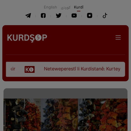
English
كوردی
Kurdî
kir
Neteweperestî li Kurdistanê: Kurteya pêşveçû