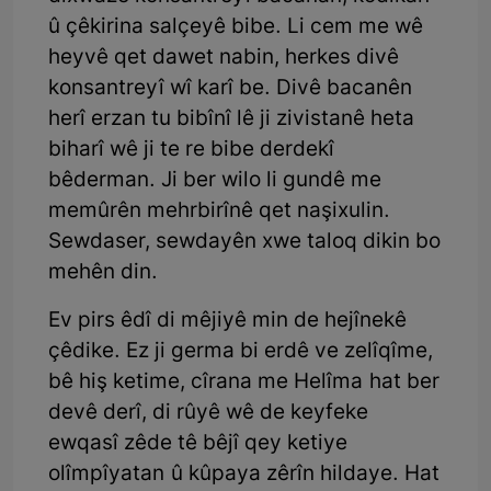
û çêkirina salçeyê bibe. Li cem me wê
heyvê qet dawet nabin, herkes divê
konsantreyî wî karî be. Divê bacanên
herî erzan tu bibînî lê ji zivistanê heta
biharî wê ji te re bibe derdekî
bêderman. Ji ber wilo li gundê me
memûrên mehrbirînê qet naşixulin.
Sewdaser, sewdayên xwe taloq dikin bo
mehên din.
Ev pirs êdî di mêjiyê min de hejînekê
çêdike. Ez ji germa bi erdê ve zelîqîme,
bê hiş ketime, cîrana me Helîma hat ber
devê derî, di rûyê wê de keyfeke
ewqasî zêde tê bêjî qey ketiye
olîmpîyatan û kûpaya zêrîn hildaye. Hat