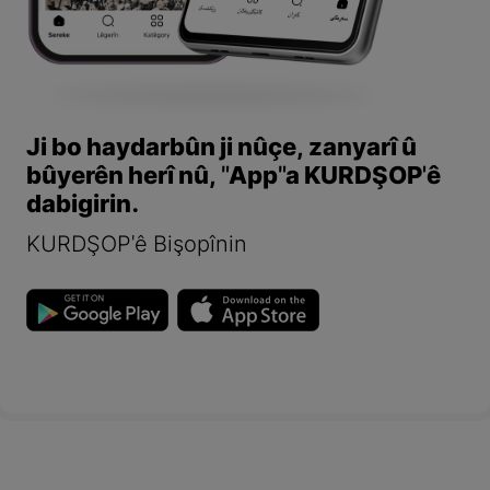
Ji bo haydarbûn ji nûçe, zanyarî û
bûyerên herî nû, "App"a KURDŞOP'ê
dabigirin.
KURDŞOP'ê Bişopînin