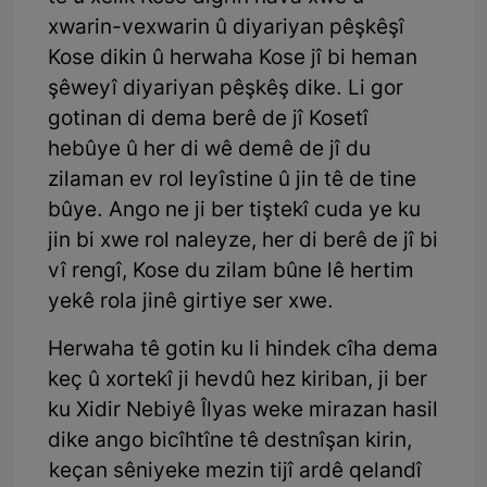
xwarin-vexwarin û diyariyan pêşkêşî
Kose dikin û herwaha Kose jî bi heman
şêweyî diyariyan pêşkêş dike. Li gor
gotinan di dema berê de jî Kosetî
hebûye û her di wê demê de jî du
zilaman ev rol leyîstine û jin tê de tine
bûye. Ango ne ji ber tiştekî cuda ye ku
jin bi xwe rol naleyze, her di berê de jî bi
vî rengî, Kose du zilam bûne lê hertim
yekê rola jinê girtiye ser xwe.
Herwaha tê gotin ku li hindek cîha dema
keç û xortekî ji hevdû hez kiriban, ji ber
ku Xidir Nebiyê Îlyas weke mirazan hasil
dike ango bicîhtîne tê destnîşan kirin,
keçan sêniyeke mezin tijî ardê qelandî