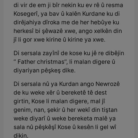
di vir de em ji bîr nekin ku ev rê û resma
Kosegerî, ya bav û kalên Kurdane ku di
dirêjahiya dîroka me de her hebûye ku
herkesî bi şêwazê xwe, ango xelkên din
jî li gor xwe kirine û kirine ya xwe.
Di sersala zayînî de kose ku jê re dibêjin
‘’ Father christmas’’, li malan digere û
diyariyan pêşkeş dike.
Di sersala nû ya Kurdan ango Newrozê
de ku weke xêr û bereketê tê dest
girtin, Kose li malan digere, mal jî
genim, nan, şekir û her wekî din tiştan
weke diyarî û weke bereketa malê ya
sala nû pêşkêşî Kose û kesên li gel wî
dikin.