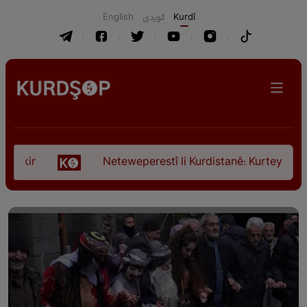
English
كوردی
Kurdî
ir
Neteweperestî li Kurdistanê: Kurteya pêşveçûn