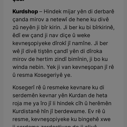
Kurdshop
– Hindek mijar yên di derbarê
çanda mirov a netewî de hene ku divê
zû neyên ji bîr kirin. Ji ber ku bi bîrkirinê,
êdî ew çand ji nav diçe û weke
kevneşopiyeke dîrokî jî namîne. Ji ber
wê jî divê tiştên çandî yên di dîroka
mirov de hertim zindî bimînin, ji bo ku
winda nebin. Yek ji van kevneşopan jî rê
û resma Kosegeriyê ye.
Kosegerî rê û resmeke kevnare ku di
serdemên kevnar yên Kurdan de heta
roja me ya îro jî li hindek cîh û herêmên
Kurdistanê hîn jî berdewame. Ev rê û
resme, kevneşopiyeke ku bingehê xwe