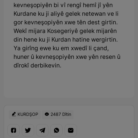
kevneşopiyên bi vî rengî hemî jî yên
Kurdane ku ji aliyê gelek netewan ve li
gor kevneşopiyên xwe tên dest girtin.
Wekî mijara Kosegeriyê gelek mijarên
din hene ku ji Kurdan hatine wergirtin.
Ya girîng ewe ku em xwedî li çand,
huner û kevneşopiyên xwe yên resen û
dîrokî derbikevin.
KURDŞOP
2487 Dîtin