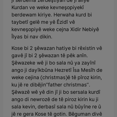
ji serdema zerdeştiyan de ji aliyê
Kurdan ve weke kevneşopiyekî
berdewam kiriye. Herwaha kurd bi
taybetî gelê me yê Êzidî vê
kevneşopiyê weke cejna Xidir Nebiyê
Îlyas bi nav dikin.
Kose bi 2 şêwazan hatiye bi rêxistin vê
gavê jî bi 2 şêwazan tê pêk anîn.
Şêwazeke wê ji bo sala nû ya zayînî
ango ji dayîkbûna Hezretî Îsa Mesîh de
weke cejina (christmas)ê tê pîroz kirin,
ku jê re dibêjin’’father christmas’’.
Şêwazê wê yê din jî ji bo sersala kurdî
ango di newrozê de tê piroz kirin ku ji
sala kevin, derbasî sala nû bûyîne re û
jê re gera Kose tê gotin. Bêguman divê