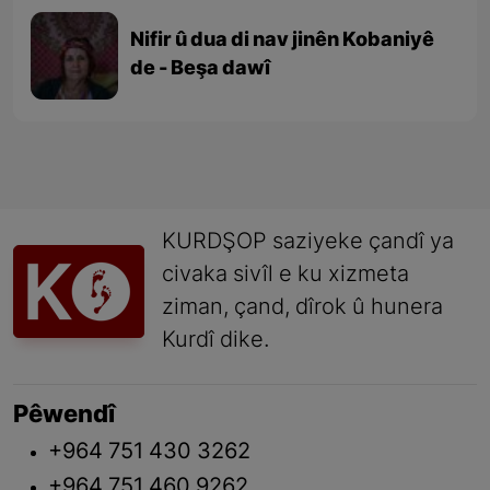
Nifir û dua di nav jinên Kobaniyê
de - Beşa dawî
KURDŞOP saziyeke çandî ya
civaka sivîl e ku xizmeta
ziman, çand, dîrok û hunera
Kurdî dike.
Pêwendî
+964 751 430 3262
+964 751 460 9262