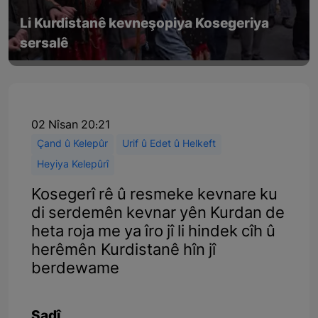
Li Kurdistanê kevneşopiya Kosegeriya
sersalê
02 Nîsan 20:21
Çand û Kelepûr
Urif û Edet û Helkeft
Heyiya Kelepûrî
Kosegerî rê û resmeke kevnare ku
di serdemên kevnar yên Kurdan de
heta roja me ya îro jî li hindek cîh û
herêmên Kurdistanê hîn jî
berdewame
Şadî