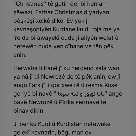
‘’Christmas’’ tê gotin de, bi heman
şêwazî, Father Christmas diyariyan
pêşkêşî xelkê dike. Ev yek ji
kevnaşopiyên Kurdane ku di roja me ya
îro de bi awayekî cuda ji aliyên welat û
netewên cuda yên cîhanê ve tên pêk
anîn.
Herwaha li Îranê jî ku herçend sala wan
ya nû jî di Newrozê de tê pêk anîn, ew jî
ango Fars jî li gor xwe rê û resma Kose
geriyê bi navê ‘’ بابا نوروز و ننە سرما’’ ango
bavê Newrozê û Pîrika sermayê tê
binav dikin.
Ji ber ku Kurd û Kurdistan neteweke
gelekî kevnarin, bêguman ev