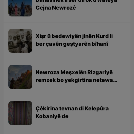
Danasînek li ser dîrok û wateya
Cejna Newrozê
Xişr û bedewiyên jinên Kurd li
ber çavên geştyarên bîhanî
Newroza Meşxelên Rizgariyê
remzek bo yekgirtina netewa
Kurd e
Çêkirina tevnan di Kelepûra
Kobaniyê de