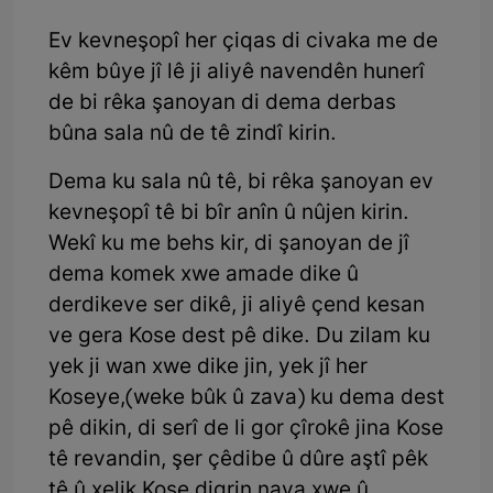
Ev kevneşopî her çiqas di civaka me de
kêm bûye jî lê ji aliyê navendên hunerî
de bi rêka şanoyan di dema derbas
bûna sala nû de tê zindî kirin.
Dema ku sala nû tê, bi rêka şanoyan ev
kevneşopî tê bi bîr anîn û nûjen kirin.
Wekî ku me behs kir, di şanoyan de jî
dema komek xwe amade dike û
derdikeve ser dikê, ji aliyê çend kesan
ve gera Kose dest pê dike. Du zilam ku
yek ji wan xwe dike jin, yek jî her
Koseye,(weke bûk û zava) ku dema dest
pê dikin, di serî de li gor çîrokê jina Kose
tê revandin, şer çêdibe û dûre aştî pêk
tê û xelik Kose digrin nava xwe û